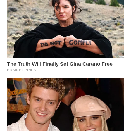
WN
NATUNA
WN
BINTAN
WN
MANDALIKA
WN
LIKUPANG
WN
LABUANBAJO
WN
BORNEO