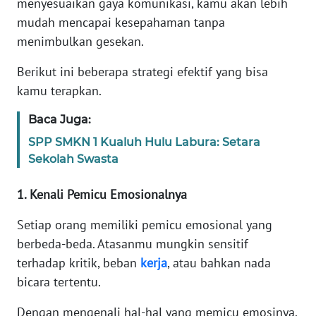
menyesuaikan gaya komunikasi, kamu akan lebih
mudah mencapai kesepahaman tanpa
KARIR
menimbulkan gesekan.
Berikut ini beberapa strategi efektif yang bisa
DISCLAIMER
kamu terapkan.
Wahana
Baca Juga:
News
Regional
SPP SMKN 1 Kualuh Hulu Labura: Setara
Sekolah Swasta
WN
SUMUT
1. Kenali Pemicu Emosionalnya
WN
Setiap orang memiliki pemicu emosional yang
JAKARTA
berbeda-beda. Atasanmu mungkin sensitif
terhadap kritik, beban
kerja
, atau bahkan nada
WN
bicara tertentu.
JABAR
Dengan mengenali hal-hal yang memicu emosinya,