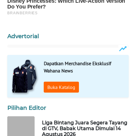
WAHANA
LISTRIK
WAHANA
Advertorial
TRAVEL
WAHANA
TV
Dapatkan Merchandise Eksklusif
Wahana News
WAHANANEWS
ID
Buka Katalog
WAHANANEWS
CO ID
Pilihan Editor
WAHANANEWS
Liga Bintang Juara Segera Tayang
NET
di GTV, Babak Utama Dimulai 14
Agustus 2026