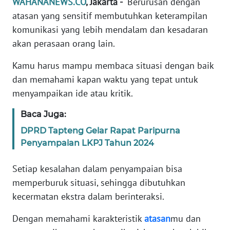
WAHANANEWS.CO
, Jakarta -
Berurusan dengan
Informasi
atasan yang sensitif membutuhkan keterampilan
INDEKS
komunikasi yang lebih mendalam dan kesadaran
BERITA
akan perasaan orang lain.
KONTAK
Kamu harus mampu membaca situasi dengan baik
KAMI
dan memahami kapan waktu yang tepat untuk
menyampaikan ide atau kritik.
INFO
IKLAN
Baca Juga:
DPRD Tapteng Gelar Rapat Paripurna
TENTANG
Penyampaian LKPJ Tahun 2024
KAMI
Setiap kesalahan dalam penyampaian bisa
PEDOMAN
memperburuk situasi, sehingga dibutuhkan
MEDIA
kecermatan ekstra dalam berinteraksi.
SIBER
Dengan memahami karakteristik
atasan
mu dan
REDAKSI