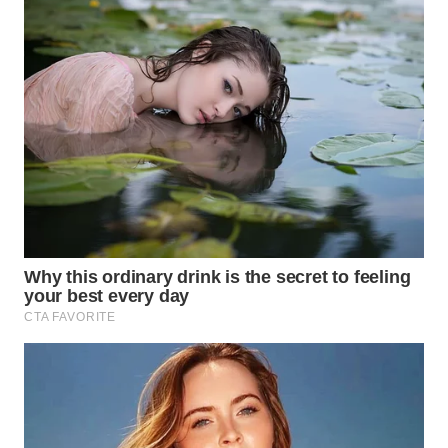
WN
BOGOR
WN
DEPOK
WN
TAPANULI
UTARA
WN
SAMOSIR
WN
PADANG
LAWAS