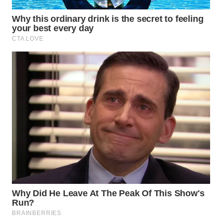
WN
TAPANULI
SELATAN
WN
TANJUNG
LESUNG
WN
KARO
WN
SIMALUNGUN
WN
LABUHANBATU
WN