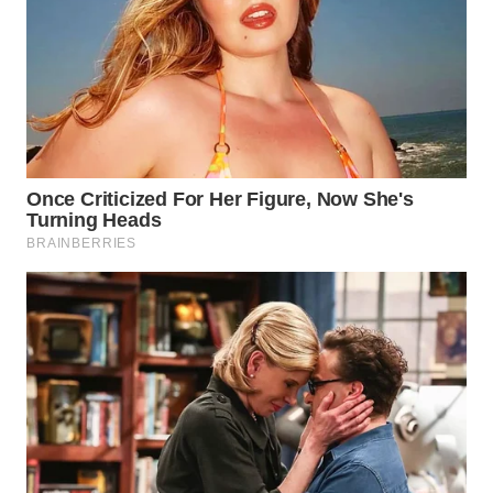
WN
SUMEDANG
WN
CIANJUR
WN
KEPULAUAN
SERIBU
WN
TANGERANG
WN
BINJAI
WN
CIREBON