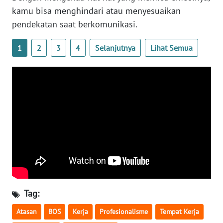
WN
kamu bisa menghindari atau menyesuaikan
BANTEN
pendekatan saat berkomunikasi.
WN
1
2
3
4
Selanjutnya
Lihat Semua
NTT
WN
KEPRI
WN
PAPUA
WN
PAPUA
BARAT
Tag:
WN
Atasan
BOS
Kerja
Profesionalisme
Tempat Kerja
RIAU