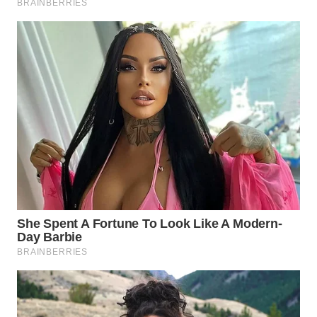
WN
PRIANGAN
TIMUR
WN
SEMARANG
WN
SOLO
WN
BOROBUDUR
WN
MADURA
WN
SURABAYA