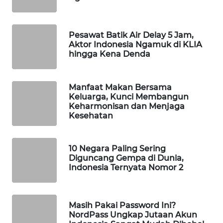
WAHANA
SPORT
Pesawat Batik Air Delay 5 Jam,
Aktor Indonesia Ngamuk di KLIA
WAHANA
hingga Kena Denda
UMKM
WAHANA
Manfaat Makan Bersama
Keluarga, Kunci Membangun
SELEB
Keharmonisan dan Menjaga
Kesehatan
WAHANA
PERSONA
10 Negara Paling Sering
Diguncang Gempa di Dunia,
WAHANA
Indonesia Ternyata Nomor 2
OTOMOTIF
WAHANA
Masih Pakai Password Ini?
HEALTH
NordPass Ungkap Jutaan Akun