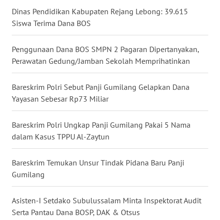
Dinas Pendidikan Kabupaten Rejang Lebong: 39.615
WN
Siswa Terima Dana BOS
BABEL
Penggunaan Dana BOS SMPN 2 Pagaran Dipertanyakan,
WN
Perawatan Gedung/Jamban Sekolah Memprihatinkan
SUMBAR
Bareskrim Polri Sebut Panji Gumilang Gelapkan Dana
WN
SUMSEL
Yayasan Sebesar Rp73 Miliar
WN
Bareskrim Polri Ungkap Panji Gumilang Pakai 5 Nama
BENGKULU
dalam Kasus TPPU Al-Zaytun
WN
Bareskrim Temukan Unsur Tindak Pidana Baru Panji
LAMPUNG
Gumilang
WN
Asisten-I Setdako Subulussalam Minta Inspektorat Audit
JATENG
Serta Pantau Dana BOSP, DAK & Otsus