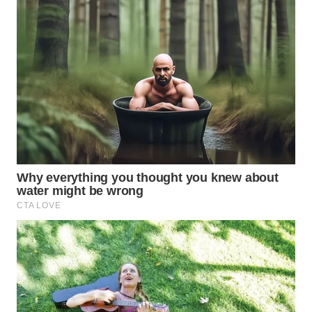
WN
KALTARA
WN
KALSEL
WN
KALTIM
WN
SULSEL
WN
GORONTALO
WN
SULUT