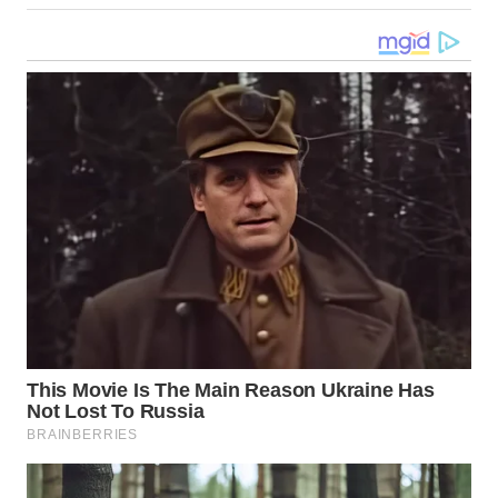
WN
NUSANTARA
WN
JOGJA
WN
JATIM
WN
BALI
WN
KALBAR
WN
KALTENG