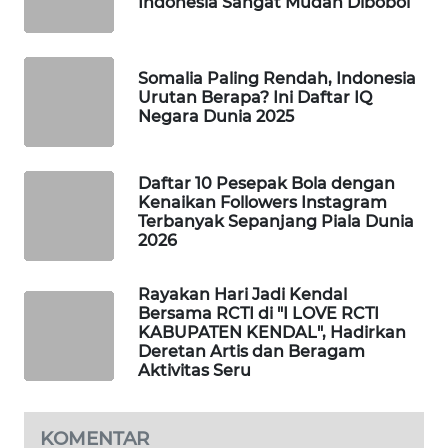
Indonesia Sangat Mudah Dibobol
WAHANA
DESA
WISATA
Somalia Paling Rendah, Indonesia
Urutan Berapa? Ini Daftar IQ
LAPAK
Negara Dunia 2025
WAHANA
Daftar 10 Pesepak Bola dengan
Wahana
Kenaikan Followers Instagram
Network
Terbanyak Sepanjang Piala Dunia
2026
KONSUMEN
LISTRIK
Rayakan Hari Jadi Kendal
Bersama RCTI di "I LOVE RCTI
KABUPATEN KENDAL", Hadirkan
MASYARAKAT
Deretan Artis dan Beragam
KELISTRIKAN
Aktivitas Seru
WALINKI
ID
KOMENTAR