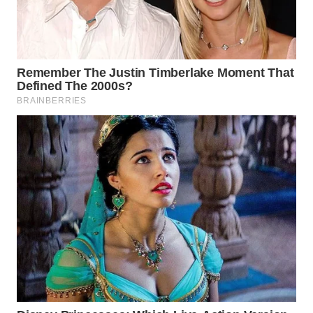
Wahana
Media
Group
WAHANA
NEWS
WAHANA
TANI
WAHANA
ADVOKAT
WAHANA
INFRASTRUKTUR
WAHANA
KONSUMEN