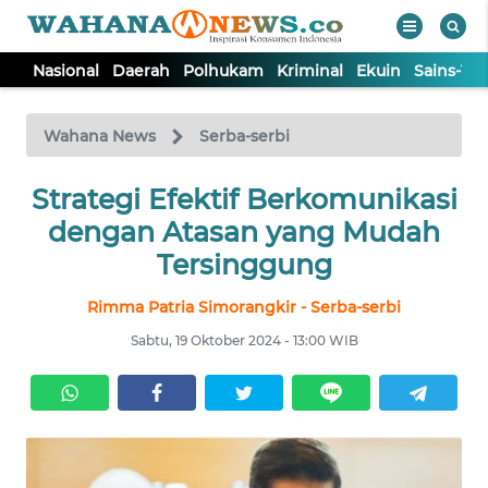
Nasional
Daerah
Polhukam
Kriminal
Ekuin
Sains-Te
WAHANA
Tutup
TV
Wahana News
Serba-serbi
NASIONAL
Strategi Efektif Berkomunikasi
dengan Atasan yang Mudah
DAERAH
Tersinggung
Rimma Patria Simorangkir - Serba-serbi
POLHUKAM
Sabtu, 19 Oktober 2024 - 13:00 WIB
KRIMINAL
EKUIN