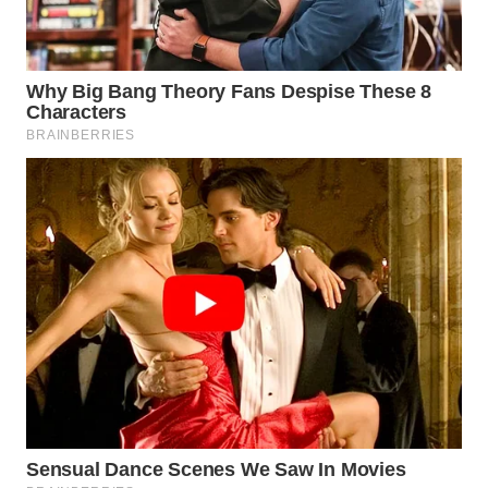
WN
INDRAMAYU
WN
KUNINGAN
WN
MAJALENGKA
WN
SUBANG
WN
SUKABUMI
WN
PURWAKARTA