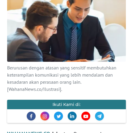
SAINS-TEKNO
KESEHATAN
INTERNASIONAL
SERBA-SERBI
Berurusan dengan atasan yang sensitif membutuhkan
PENDIDIKAN
keterampilan komunikasi yang lebih mendalam dan
kesadaran akan perasaan orang lain.
OLAHRAGA
[WahanaNews.co/Ilustrasi].
OPINI
Ikuti Kami di:
EDITORIAL