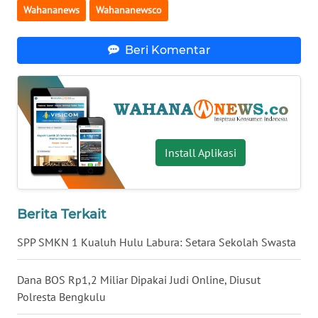
Wahananews
Wahananewsco
WN
SERAMBI
Beri Komentar
WN
JAMBI
WN
SULTRA
Install Aplikasi
WN
NTB
Berita Terkait
WN
SPP SMKN 1 Kualuh Hulu Labura: Setara Sekolah Swasta
SULTENG
Dana BOS Rp1,2 Miliar Dipakai Judi Online, Diusut
WN
Polresta Bengkulu
SULBAR