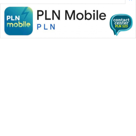
WAHANA MEDIA GROUP
|
|
|
WAHANA NEWS co
WAHANA TANI
WAHANA ADVOKAT
|
|
WAHANA INFRASTRUKTUR
WAHANA KONSUMEN
|
|
|
WAHANA LISTRIK
WAHANA TRAVEL
WAHANA TV