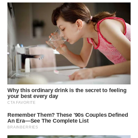
TAPANULI
TENGAH
WN DELI
SERDANG
WN
TEBING
TINGGI
WN
PAKPAK
WN
KARAWANG
WN
BEKASI