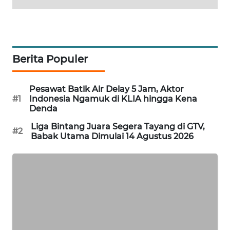
MAWAKA
ID
MARTABAT
Berita Populer
NET
Pesawat Batik Air Delay 5 Jam, Aktor
PLN
#1
Indonesia Ngamuk di KLIA hingga Kena
WATCH
Denda
Liga Bintang Juara Segera Tayang di GTV,
#2
MKLI
Babak Utama Dimulai 14 Agustus 2026
LPKKI
LKKI
KOPEKLIN