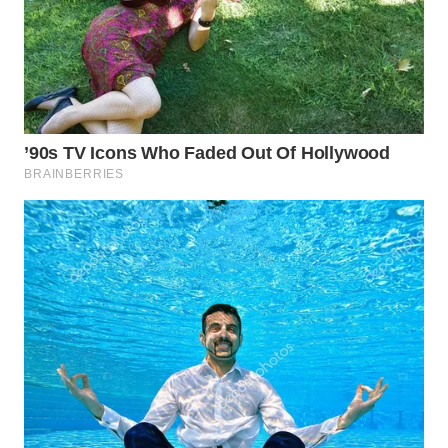
WN
MALUKU
WN
MALUT
WN
DAIRI
WN
DANAU
TOBA
WN
NIAS
WN
LANGKAT