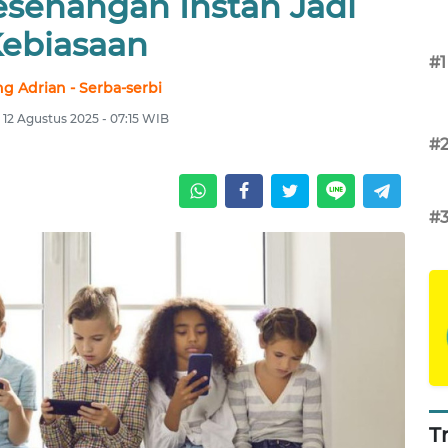
esenangan Instan Jadi
ebiasaan
#1
ng Adrian - Serba-serbi
, 12 Agustus 2025 - 07:15 WIB
#
#
T