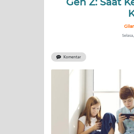
Gen Z: Saat K
INDEKS
BERITA
K
KONTAK
Gila
KAMI
Selasa
INFO
IKLAN
Komentar
TENTANG
KAMI
PEDOMAN
MEDIA
SIBER
REDAKSI