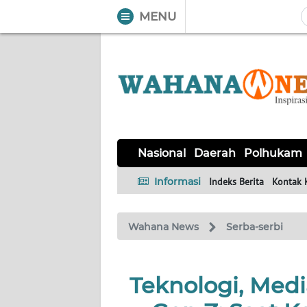
MENU
WAHANA
Tutup
TV
NASIONAL
DAERAH
POLHUKAM
KRIMINAL
EKUIN
SAINS-
KESEHATAN
INTERNASIONAL
Nasional
Daerah
Polhukam
TEKNO
Informasi
Indeks Berita
Kontak 
SERBA-
PENDIDIKAN
OLAHRAGA
OPINI
SERBI
Wahana News
Serba-serbi
EDITORIAL
Teknologi, Medi
Informasi