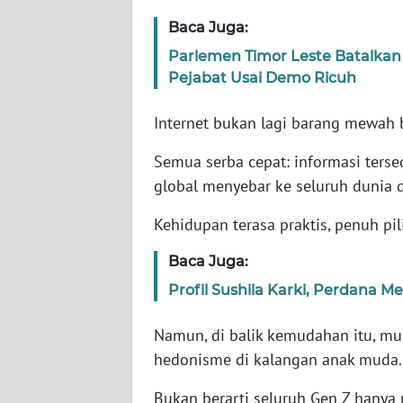
Baca Juga:
WN
Parlemen Timor Leste Batalka
NTT
Pejabat Usai Demo Ricuh
WN
Internet bukan lagi barang mewah 
KEPRI
Semua serba cepat: informasi tersedi
WN
global menyebar ke seluruh dunia 
PAPUA
Kehidupan terasa praktis, penuh pil
WN
Baca Juga:
PAPUA
BARAT
Profil Sushila Karki, Perdana M
WN
Namun, di balik kemudahan itu, m
RIAU
hedonisme di kalangan anak muda
Bukan berarti seluruh Gen Z hanya
WN