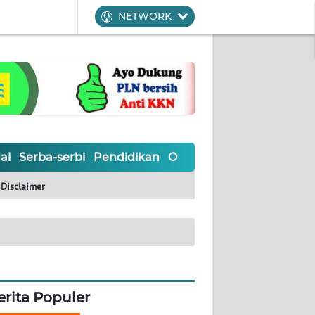
NETWORK
al
Serba-serbi
Pendidikan
Olahraga
Opini
Editoria
Disclaimer
erita Populer