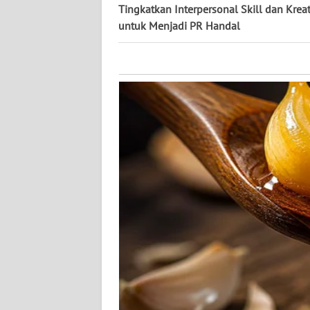
KALTARA
Tingkatkan Interpersonal Skill dan Kreat
untuk Menjadi PR Handal
WN
KALSEL
WN
KALTIM
WN
SULSEL
WN
GORONTALO
WN
SULUT
WN
MALUKU