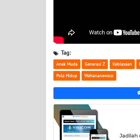
BABEL
WN
SUMBAR
WN
SUMSEL
Tag:
Anak Muda
Generasi Z
Kebiasaan
WN
BENGKULU
Pola Hidup
Wahananewsco
WN
LAMPUNG
WN
JATENG
WN
Jadilah