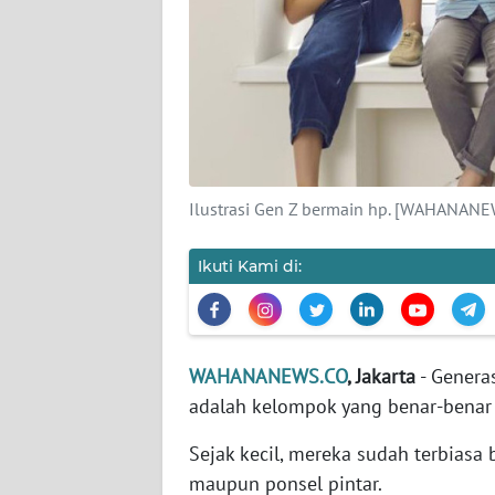
KARIR
DISCLAIMER
Wahana
News
Regional
Ilustrasi Gen Z bermain hp. [WAHANAN
WN
SUMUT
Ikuti Kami di:
WN
JAKARTA
WAHANANEWS.CO
, Jakarta
- Genera
WN
adalah kelompok yang benar-benar
JABAR
Sejak kecil, mereka sudah terbiasa b
WN
maupun ponsel pintar.
BANTEN