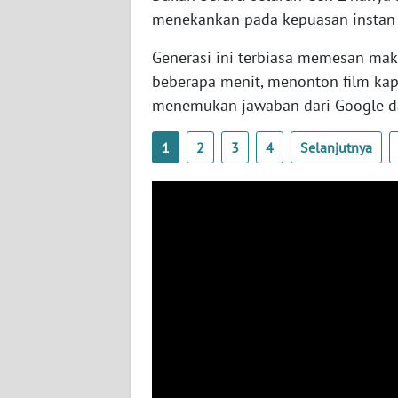
SERAMBI
menekankan pada kepuasan instan 
Generasi ini terbiasa memesan ma
WN
JAMBI
beberapa menit, menonton film kap
menemukan jawaban dari Google d
WN
SULTRA
1
2
3
4
Selanjutnya
WN
NTB
WN
SULTENG
WN
SULBAR
WN