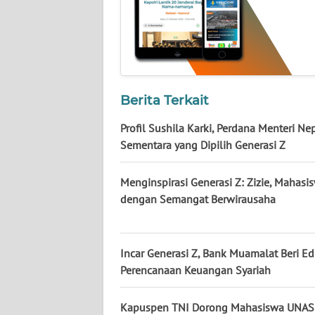
NUSANTARA
WN
JOGJA
WN
Berita Terkait
JATIM
Profil Sushila Karki, Perdana Menteri Ne
Sementara yang Dipilih Generasi Z
WN
BALI
Menginspirasi Generasi Z: Zizie, Mahasi
WN
dengan Semangat Berwirausaha
KALBAR
WN
Incar Generasi Z, Bank Muamalat Beri Ed
KALTENG
Perencanaan Keuangan Syariah
WN
Kapuspen TNI Dorong Mahasiswa UNAS