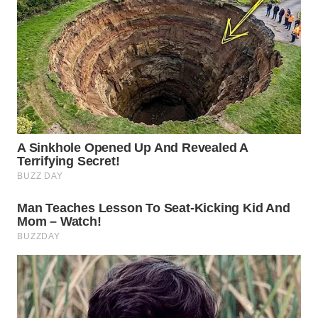
WN
NATUNA
WN
BINTAN
WN
MANDALIKA
WN
LIKUPANG
WN
LABUANBAJO
WN
BORNEO