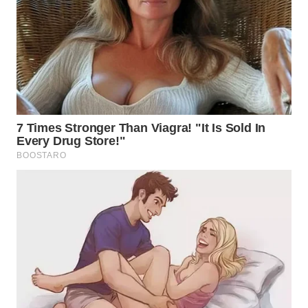
WN
BOGOR
WN
DEPOK
WN
TAPANULI
UTARA
WN
SAMOSIR
WN
PADANG
LAWAS