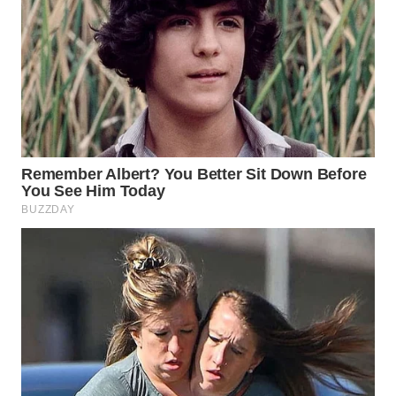
Wahana
Media
Group
WAHANA
NEWS
WAHANA
TANI
WAHANA
ADVOKAT
WAHANA
INFRASTRUKTUR
WAHANA
KONSUMEN