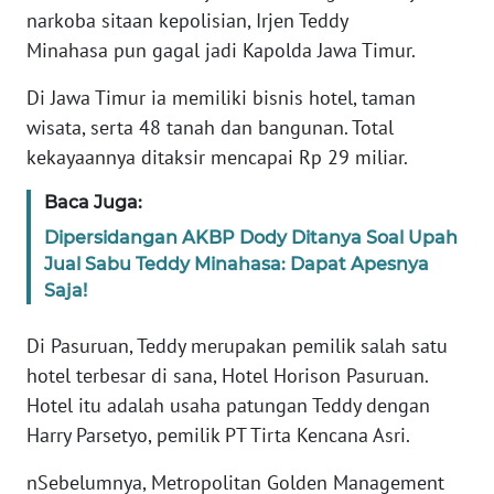
Informasi
narkoba sitaan kepolisian, Irjen Teddy
Minahasa pun gagal jadi Kapolda Jawa Timur.
INDEKS
BERITA
Di Jawa Timur ia memiliki bisnis hotel, taman
wisata, serta 48 tanah dan bangunan. Total
KONTAK
kekayaannya ditaksir mencapai Rp 29 miliar.
KAMI
Baca Juga:
INFO
Dipersidangan AKBP Dody Ditanya Soal Upah
IKLAN
Jual Sabu Teddy Minahasa: Dapat Apesnya
Saja!
TENTANG
KAMI
Di Pasuruan, Teddy merupakan pemilik salah satu
hotel terbesar di sana, Hotel Horison Pasuruan.
PEDOMAN
Hotel itu adalah usaha patungan Teddy dengan
MEDIA
SIBER
Harry Parsetyo, pemilik PT Tirta Kencana Asri.
nSebelumnya, Metropolitan Golden Management
REDAKSI