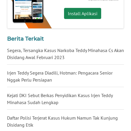
WN
Install Aplikasi
BABEL
WN
SUMBAR
Berita Terkait
Segera, Tersangka Kasus Narkoba Teddy Minahasa Cs Akan
WN
Disidang Awal Februari 2023
SUMSEL
Irjen Teddy Segera Diadili, Hotman: Pengacara Senior
WN
BENGKULU
Nggak Perlu Persiapan
WN
Kejati DKI Sebut Berkas Penyidikan Kasus Irjen Teddy
LAMPUNG
Minahasa Sudah Lengkap
WN
Daftar Polisi Terjerat Kasus Hukum Namun Tak Kunjung
JATENG
Disidang Etik