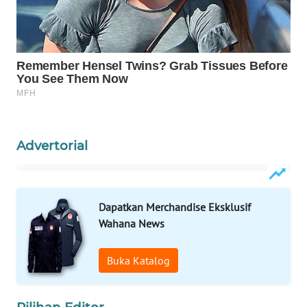
WAHANA
LISTRIK
WAHANA
TRAVEL
WAHANA
TV
Advertorial
WAHANANEWS
ID
Dapatkan Merchandise Eksklusif
Wahana News
WAHANANEWS
CO ID
Buka Katalog
WAHANANEWS
NET