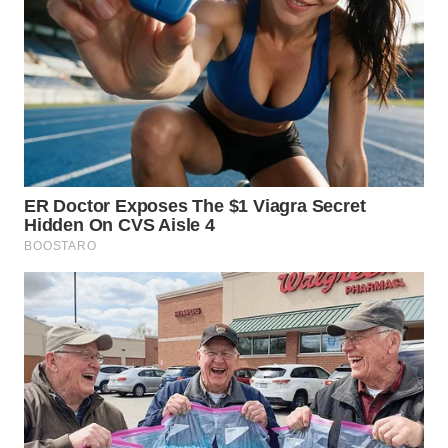
WN
KALTARA
WN
KALSEL
WN
KALTIM
WN
SULSEL
WN
GORONTALO
WN
SULUT