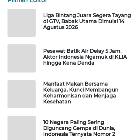
Pilihan Editor
WAHANA
SPORT
Liga Bintang Juara Segera Tayang
di GTV, Babak Utama Dimulai 14
Agustus 2026
WAHANA
UMKM
Pesawat Batik Air Delay 5 Jam,
WAHANA
Aktor Indonesia Ngamuk di KLIA
SELEB
hingga Kena Denda
WAHANA
Manfaat Makan Bersama
PERSONA
Keluarga, Kunci Membangun
Keharmonisan dan Menjaga
WAHANA
Kesehatan
OTOMOTIF
10 Negara Paling Sering
WAHANA
Diguncang Gempa di Dunia,
HEALTH
Indonesia Ternyata Nomor 2