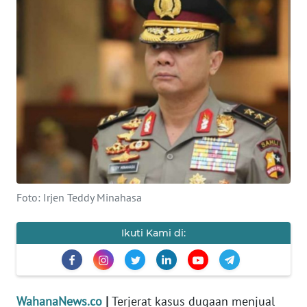
SAINS-TEKNO
KESEHATAN
INTERNASIONAL
SERBA-SERBI
PENDIDIKAN
Foto: Irjen Teddy Minahasa
OLAHRAGA
Ikuti Kami di:
OPINI
EDITORIAL
WahanaNews.co
|
Terjerat kasus dugaan menjual