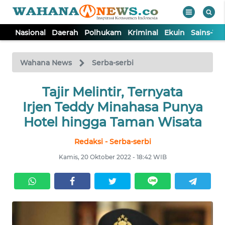
Nasional
Daerah
Polhukam
Kriminal
Ekuin
Sains-Te
WAHANA
Tutup
TV
Wahana News
Serba-serbi
NASIONAL
Tajir Melintir, Ternyata
Irjen Teddy Minahasa Punya
DAERAH
Hotel hingga Taman Wisata
Redaksi - Serba-serbi
POLHUKAM
Kamis, 20 Oktober 2022 - 18:42 WIB
KRIMINAL
EKUIN