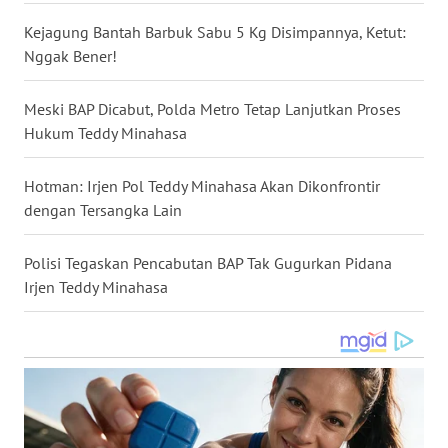
WN
Kejagung Bantah Barbuk Sabu 5 Kg Disimpannya, Ketut:
NUSANTARA
Nggak Bener!
WN
Meski BAP Dicabut, Polda Metro Tetap Lanjutkan Proses
JOGJA
Hukum Teddy Minahasa
WN
Hotman: Irjen Pol Teddy Minahasa Akan Dikonfrontir
JATIM
dengan Tersangka Lain
WN
Polisi Tegaskan Pencabutan BAP Tak Gugurkan Pidana
BALI
Irjen Teddy Minahasa
WN
KALBAR
WN
KALTENG