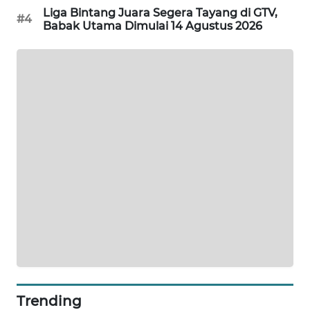
Liga Bintang Juara Segera Tayang di GTV,
PORTAL
#4
Babak Utama Dimulai 14 Agustus 2026
KONSUMEN
FORWAMKI
ALPERKLINAS
FORJASIDA
TAMBANG
NEWS
SITUNGIR
NEWS
SIDIKALANG
NEWS
Trending