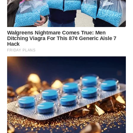
WN
MALUKU
WN
MALUT
WN
DAIRI
WN
DANAU
TOBA
WN
NIAS
WN
LANGKAT