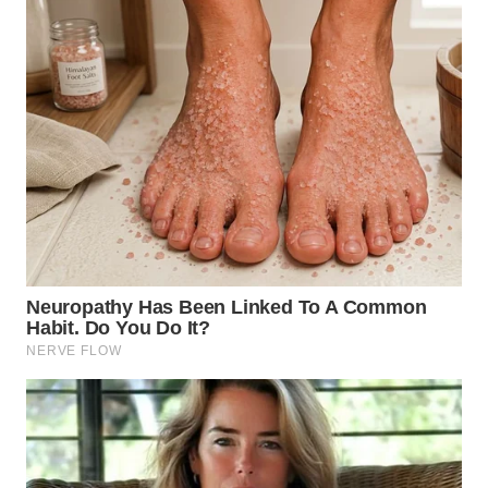
TAPANULI
TENGAH
WN DELI
SERDANG
WN
TEBING
TINGGI
WN
PAKPAK
WN
KARAWANG
WN
BEKASI