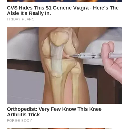
WN
TAPANULI
SELATAN
WN
TANJUNG
LESUNG
WN
KARO
WN
SIMALUNGUN
WN
LABUHANBATU
WN