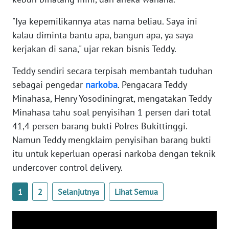
WN
BANTEN
"Iya kepemilikannya atas nama beliau. Saya ini
kalau diminta bantu apa, bangun apa, ya saya
WN
kerjakan di sana," ujar rekan bisnis Teddy.
NTT
Teddy sendiri secara terpisah membantah tuduhan
sebagai pengedar
narkoba
. Pengacara Teddy
WN
KEPRI
Minahasa, Henry Yosodiningrat, mengatakan Teddy
Minahasa tahu soal penyisihan 1 persen dari total
WN
41,4 persen barang bukti Polres Bukittinggi.
PAPUA
Namun Teddy mengklaim penyisihan barang bukti
itu untuk keperluan operasi narkoba dengan teknik
WN
undercover control delivery.
PAPUA
BARAT
1
2
Selanjutnya
Lihat Semua
WN
RIAU