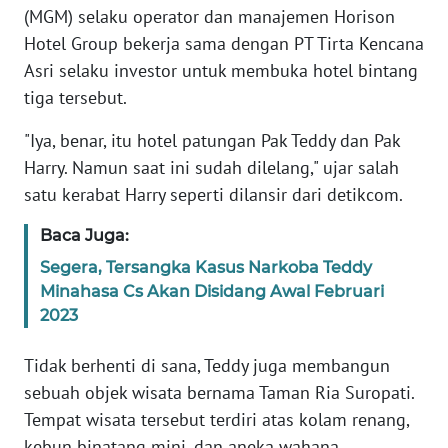
(MGM) selaku operator dan manajemen Horison
Hotel Group bekerja sama dengan PT Tirta Kencana
KARIR
Asri selaku investor untuk membuka hotel bintang
tiga tersebut.
DISCLAIMER
"Iya, benar, itu hotel patungan Pak Teddy dan Pak
Wahana
Harry. Namun saat ini sudah dilelang," ujar salah
News
Regional
satu kerabat Harry seperti dilansir dari detikcom.
Baca Juga:
WN
SUMUT
Segera, Tersangka Kasus Narkoba Teddy
Minahasa Cs Akan Disidang Awal Februari
2023
WN
JAKARTA
Tidak berhenti di sana, Teddy juga membangun
WN
sebuah objek wisata bernama Taman Ria Suropati.
JABAR
Tempat wisata tersebut terdiri atas kolam renang,
kebun binatang mini, dan aneka wahana.