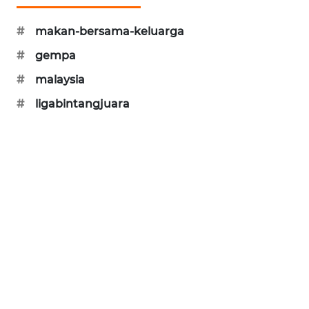
SIBARAGAS
#
makan-bersama-keluarga
NEWS
#
gempa
METRO
#
malaysia
SIANTAR
NEWS
#
ligabintangjuara
METRO
MEDAN
NEWS
METRO
JAKARTA
NEWS
KRT
NEWS