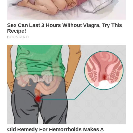
WN
SUMEDANG
WN
CIANJUR
WN
KEPULAUAN
SERIBU
WN
TANGERANG
WN
BINJAI
WN
CIREBON