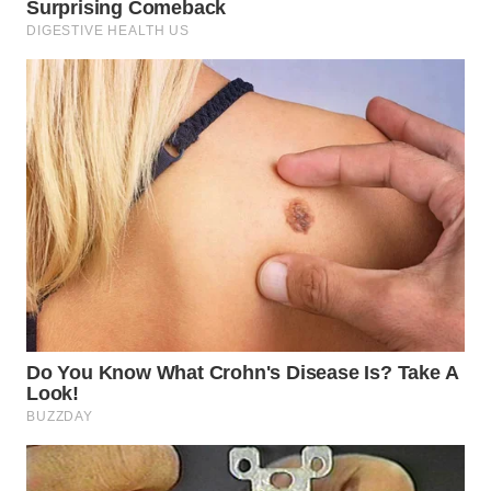
WN
INDRAMAYU
WN
KUNINGAN
WN
MAJALENGKA
WN
SUBANG
WN
SUKABUMI
WN
PURWAKARTA