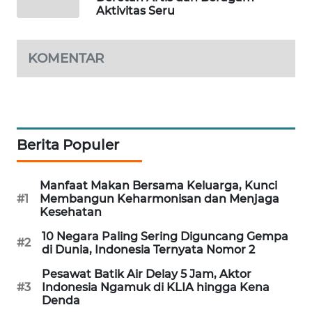
Aktivitas Seru
MAWAKA
ID
KOMENTAR
MARTABAT
NET
PLN
WATCH
Berita Populer
MKLI
Manfaat Makan Bersama Keluarga, Kunci
#1
Membangun Keharmonisan dan Menjaga
Kesehatan
LPKKI
10 Negara Paling Sering Diguncang Gempa
#2
di Dunia, Indonesia Ternyata Nomor 2
LKKI
Pesawat Batik Air Delay 5 Jam, Aktor
#3
Indonesia Ngamuk di KLIA hingga Kena
KOPEKLIN
Denda