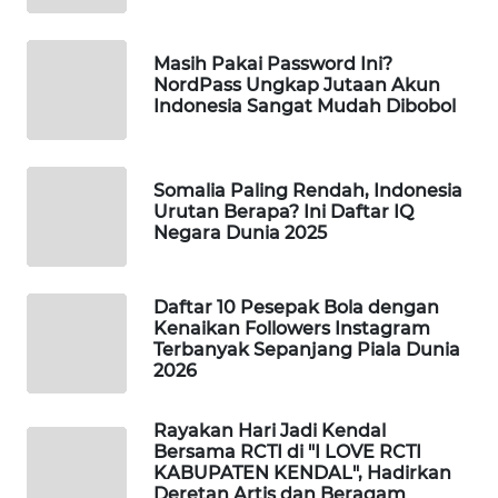
WAHANA
DESA
Masih Pakai Password Ini?
WISATA
NordPass Ungkap Jutaan Akun
Indonesia Sangat Mudah Dibobol
LAPAK
WAHANA
Somalia Paling Rendah, Indonesia
Wahana
Urutan Berapa? Ini Daftar IQ
Network
Negara Dunia 2025
KONSUMEN
Daftar 10 Pesepak Bola dengan
LISTRIK
Kenaikan Followers Instagram
Terbanyak Sepanjang Piala Dunia
2026
MASYARAKAT
KELISTRIKAN
Rayakan Hari Jadi Kendal
Bersama RCTI di "I LOVE RCTI
WALINKI
KABUPATEN KENDAL", Hadirkan
ID
Deretan Artis dan Beragam