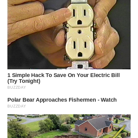
WN
PRIANGAN
TIMUR
WN
SEMARANG
WN
SOLO
WN
BOROBUDUR
WN
MADURA
WN
SURABAYA