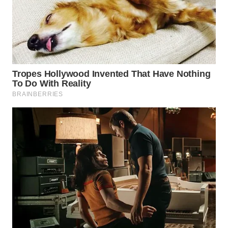
WN
SUMEDANG
WN
CIANJUR
WN
KEPULAUAN
SERIBU
WN
TANGERANG
WN
BINJAI
WN
CIREBON