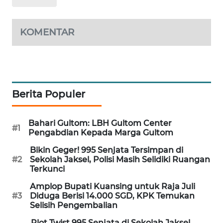
MAWAKA
ID
KOMENTAR
MARTABAT
NET
PLN
Berita Populer
WATCH
Bahari Gultom: LBH Gultom Center
MKLI
#1
Pengabdian Kepada Marga Gultom
Bikin Geger! 995 Senjata Tersimpan di
LPKKI
#2
Sekolah Jaksel, Polisi Masih Selidiki Ruangan
Terkunci
LKKI
Amplop Bupati Kuansing untuk Raja Juli
#3
Diduga Berisi 14.000 SGD, KPK Temukan
Selisih Pengembalian
KOPEKLIN
Plot Twist 995 Senjata di Sekolah Jaksel,