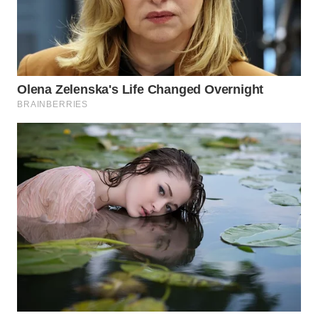
WN
TAPANULI
SELATAN
WN
TANJUNG
LESUNG
WN
KARO
WN
SIMALUNGUN
WN
LABUHANBATU
WN