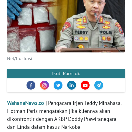
SAINS-TEKNO
KESEHATAN
INTERNASIONAL
SERBA-SERBI
Net/Ilustrasi
PENDIDIKAN
Ikuti Kami di:
OLAHRAGA
OPINI
WahanaNews.co
|
Pengacara Irjen Teddy Minahasa,
Hotman Paris mengatakan jika kliennya akan
EDITORIAL
dikonfrontir dengan AKBP Doddy Prawiranegara
dan Linda dalam kasus Narkoba.