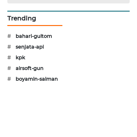
SIBARAGAS
NEWS
Trending
METRO
#
bahari-gultom
SIANTAR
NEWS
#
senjata-api
#
kpk
METRO
MEDAN
#
airsoft-gun
NEWS
#
boyamin-saiman
METRO
JAKARTA
NEWS
KRT
NEWS