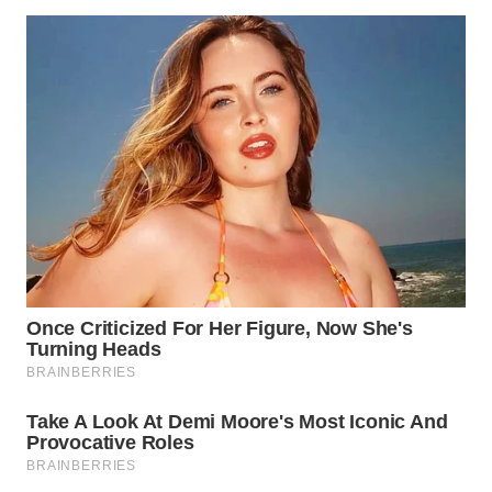
WN
PRIANGAN
TIMUR
WN
SEMARANG
WN
SOLO
WN
BOROBUDUR
WN
MADURA
WN
SURABAYA