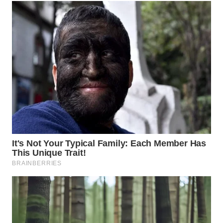
WN
NATUNA
WN
BINTAN
WN
MANDALIKA
WN
LIKUPANG
WN
LABUANBAJO
WN
BORNEO