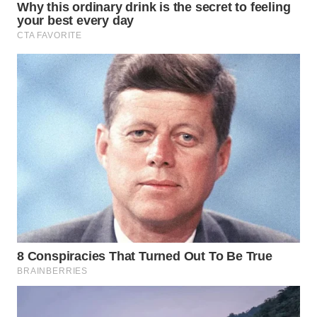
TAPANULI
TENGAH
WN DELI
SERDANG
WN
TEBING
TINGGI
WN
PAKPAK
WN
KARAWANG
WN
BEKASI