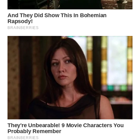
WN
INDRAMAYU
WN
KUNINGAN
WN
MAJALENGKA
WN
SUBANG
WN
SUKABUMI
WN
PURWAKARTA