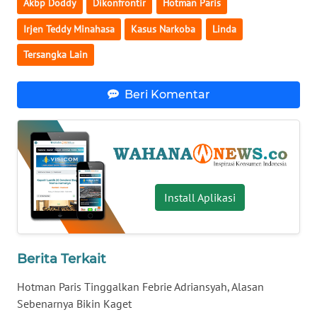
Akbp Doddy
Dikonfrontir
Hotman Paris
WN
Irjen Teddy Minahasa
Kasus Narkoba
Linda
SERAMBI
Tersangka Lain
WN
JAMBI
Beri Komentar
WN
SULTRA
WN
NTB
Install Aplikasi
WN
SULTENG
Berita Terkait
WN
Hotman Paris Tinggalkan Febrie Adriansyah, Alasan
SULBAR
Sebenarnya Bikin Kaget