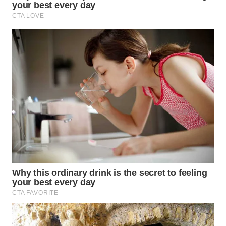
WN
KALTARA
WN
KALSEL
WN
KALTIM
WN
SULSEL
WN
GORONTALO
WN
SULUT