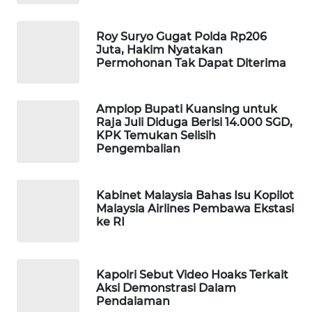
WAHANA
DESA
Roy Suryo Gugat Polda Rp206
WISATA
Juta, Hakim Nyatakan
Permohonan Tak Dapat Diterima
LAPAK
WAHANA
Amplop Bupati Kuansing untuk
Raja Juli Diduga Berisi 14.000 SGD,
Wahana
KPK Temukan Selisih
Network
Pengembalian
KONSUMEN
Kabinet Malaysia Bahas Isu Kopilot
LISTRIK
Malaysia Airlines Pembawa Ekstasi
ke RI
MASYARAKAT
KELISTRIKAN
Kapolri Sebut Video Hoaks Terkait
WALINKI
Aksi Demonstrasi Dalam
ID
Pendalaman