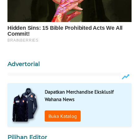
WAHANA
LISTRIK
WAHANA
TRAVEL
WAHANA
TV
Advertorial
WAHANANEWS
ID
Dapatkan Merchandise Eksklusif
Wahana News
WAHANANEWS
CO ID
Buka Katalog
WAHANANEWS
NET
Pilihan Editor