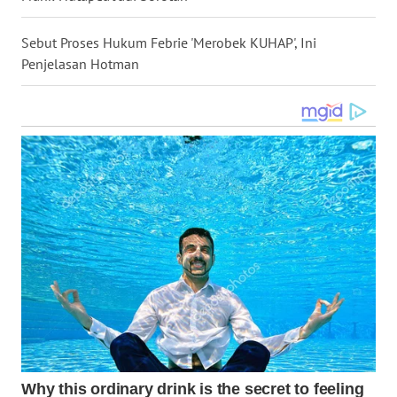
WN
NUSANTARA
Sebut Proses Hukum Febrie 'Merobek KUHAP', Ini
Penjelasan Hotman
WN
JOGJA
WN
JATIM
WN
BALI
WN
KALBAR
WN
KALTENG