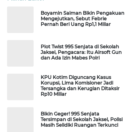
WAHANA
Boyamin Saiman Bikin Pengakuan
SPORT
Mengejutkan, Sebut Febrie
Pernah Beri Uang Rp1,1 Miliar
WAHANA
UMKM
Plot Twist 995 Senjata di Sekolah
WAHANA
Jaksel, Pengacara: Itu Airsoft Gun
SELEB
dan Ada Izin Mabes Polri
WAHANA
KPU Kotim Diguncang Kasus
PERSONA
Korupsi, Lima Komisioner Jadi
Tersangka dan Kerugian Ditaksir
Rp10 Miliar
WAHANA
OTOMOTIF
Bikin Geger! 995 Senjata
WAHANA
Tersimpan di Sekolah Jaksel, Polisi
HEALTH
Masih Selidiki Ruangan Terkunci