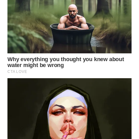
Wahana
Media
Group
WAHANA
NEWS
WAHANA
TANI
WAHANA
ADVOKAT
WAHANA
INFRASTRUKTUR
WAHANA
KONSUMEN