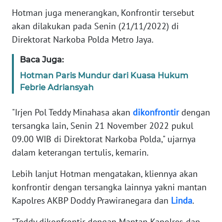
Informasi
Hotman juga menerangkan, Konfrontir tersebut
akan dilakukan pada Senin (21/11/2022) di
INDEKS
BERITA
Direktorat Narkoba Polda Metro Jaya.
Baca Juga:
KONTAK
KAMI
Hotman Paris Mundur dari Kuasa Hukum
Febrie Adriansyah
INFO
IKLAN
"Irjen Pol Teddy Minahasa akan
dikonfrontir
dengan
tersangka lain, Senin 21 November 2022 pukul
TENTANG
09.00 WIB di Direktorat Narkoba Polda," ujarnya
KAMI
dalam keterangan tertulis, kemarin.
PEDOMAN
Lebih lanjut Hotman mengatakan, kliennya akan
MEDIA
konfrontir dengan tersangka lainnya yakni mantan
SIBER
Kapolres AKBP Doddy Prawiranegara dan
Linda
.
REDAKSI
"Teddy dikonfrontir dengan Mantan Kapolres dan