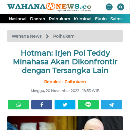
Nasional
Daerah
Polhukam
Kriminal
Ekuin
Sains-Te
WAHANA
Tutup
TV
Wahana News
Polhukam
NASIONAL
Hotman: Irjen Pol Teddy
Minahasa Akan Dikonfrontir
DAERAH
dengan Tersangka Lain
Redaksi - Polhukam
POLHUKAM
Minggu, 20 November 2022 - 18:53 WIB
KRIMINAL
EKUIN