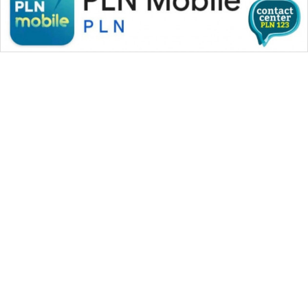
WAHANA MEDIA GROUP
|
|
|
WAHANA NEWS co
WAHANA TANI
WAHANA ADVOKAT
|
|
WAHANA INFRASTRUKTUR
WAHANA KONSUMEN
|
|
|
WAHANA LISTRIK
WAHANA TRAVEL
WAHANA TV
|
|
|
WAHANANEWS id
WAHANANEWS CO ID
WAHANANEWS NET
|
|
|
WAHANA SPORT ID
Wahana UMKM
Wahana Seleb