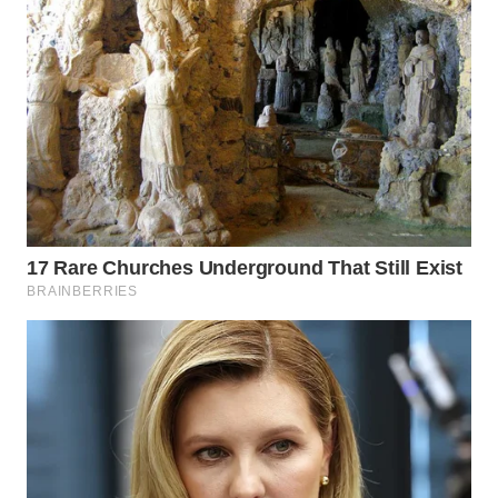
WN
MALUKU
WN
MALUT
WN
DAIRI
WN
DANAU
TOBA
WN
NIAS
WN
LANGKAT