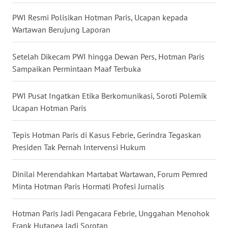
WN
PWI Resmi Polisikan Hotman Paris, Ucapan kepada
BABEL
Wartawan Berujung Laporan
WN
Setelah Dikecam PWI hingga Dewan Pers, Hotman Paris
SUMBAR
Sampaikan Permintaan Maaf Terbuka
WN
PWI Pusat Ingatkan Etika Berkomunikasi, Soroti Polemik
SUMSEL
Ucapan Hotman Paris
WN
Tepis Hotman Paris di Kasus Febrie, Gerindra Tegaskan
BENGKULU
Presiden Tak Pernah Intervensi Hukum
WN
Dinilai Merendahkan Martabat Wartawan, Forum Pemred
LAMPUNG
Minta Hotman Paris Hormati Profesi Jurnalis
WN
Hotman Paris Jadi Pengacara Febrie, Unggahan Menohok
JATENG
Frank Hutapea Jadi Sorotan