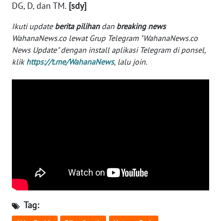
DG, D, dan TM.
[sdy]
WN
BANTEN
Ikuti update
berita pilihan
dan
breaking news
WahanaNews.co lewat Grup Telegram "WahanaNews.co
WN
News Update" dengan install aplikasi Telegram di ponsel,
NTT
klik
https://t.me/WahanaNews
, lalu join.
WN
KEPRI
WN
PAPUA
WN
PAPUA
BARAT
WN
Tag:
RIAU