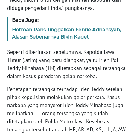
diduga pengedar Linda," pungkasnya.
KARIR
Baca Juga:
Hotman Paris Tinggalkan Febrie Adriansyah,
DISCLAIMER
Alasan Sebenarnya Bikin Kaget
Wahana
News
Seperti diberitakan sebelumnya, Kapolda Jawa
Regional
Timur (Jatim) yang baru diangkat, yaitu Irjen Pol
Teddy Minahasa (TM) ditetapkan sebagai tersangka
WN
dalam kasus peredaran gelap narkoba.
SUMUT
Penetapan tersangka terhadap Irjen Teddy setelah
WN
pihak kepolisian melakukan gelar perkara. Kasus
JAKARTA
narkoba yang menyeret Irjen Teddy Minahasa juga
melibatkan 11 orang tersangka yang sudah
WN
ditetapkan oleh Polda Metro Jaya. Kesebelas
JABAR
tersangka tersebut adalah HE, AR, AD, KS, J, L, A, AW,