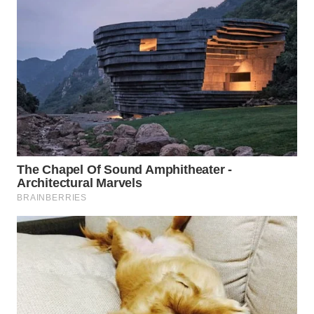
WN
BOGOR
WN
DEPOK
WN
TAPANULI
UTARA
WN
SAMOSIR
WN
PADANG
LAWAS