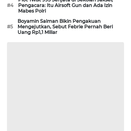
#4
Pengacara: Itu Airsoft Gun dan Ada Izin
PORTAL
Mabes Polri
KONSUMEN
Boyamin Saiman Bikin Pengakuan
#5
Mengejutkan, Sebut Febrie Pernah Beri
FORWAMKI
Uang Rp1,1 Miliar
ALPERKLINAS
FORJASIDA
TAMBANG
NEWS
SITUNGIR
NEWS
SIDIKALANG
NEWS