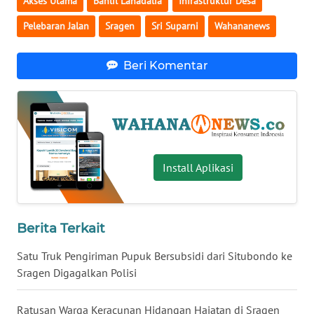
Akses Utama
Bahlil Lahadalia
Infrastruktur Desa
WN
Pelebaran Jalan
Sragen
Sri Suparni
Wahananews
BABEL
Beri Komentar
WN
SUMBAR
WN
SUMSEL
Install Aplikasi
WN
BENGKULU
Berita Terkait
WN
LAMPUNG
Satu Truk Pengiriman Pupuk Bersubsidi dari Situbondo ke
Sragen Digagalkan Polisi
WN
JATENG
Ratusan Warga Keracunan Hidangan Hajatan di Sragen