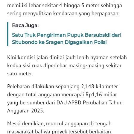
memiliki lebar sekitar 4 hingga 5 meter sehingga
WN
BANTEN
sering menyulitkan kendaraan yang berpapasan.
Baca Juga:
WN
NTT
Satu Truk Pengiriman Pupuk Bersubsidi dari
Situbondo ke Sragen Digagalkan Polisi
WN
KEPRI
Kini kondisi jalan dinilai jauh lebih nyaman setelah
kedua sisi ruas diperlebar masing-masing sekitar
WN
satu meter.
PAPUA
Pelebaran dilakukan sepanjang 2,148 kilometer
WN
dengan total anggaran mencapai Rp1,16 miliar
PAPUA
yang bersumber dari DAU APBD Perubahan Tahun
BARAT
Anggaran 2025.
WN
Meski demikian, muncul anggapan di tengah
RIAU
masyarakat bahwa proyek tersebut berkaitan