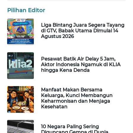
WAHANA
Pilihan Editor
SPORT
Liga Bintang Juara Segera Tayang
WAHANA
di GTV, Babak Utama Dimulai 14
UMKM
Agustus 2026
WAHANA
SELEB
Pesawat Batik Air Delay 5 Jam,
Aktor Indonesia Ngamuk di KLIA
hingga Kena Denda
WAHANA
PERSONA
Manfaat Makan Bersama
WAHANA
Keluarga, Kunci Membangun
Keharmonisan dan Menjaga
OTOMOTIF
Kesehatan
WAHANA
HEALTH
10 Negara Paling Sering
Diguncang Gempa di Dunia,