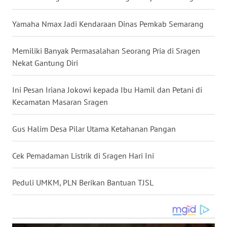
WN
Yamaha Nmax Jadi Kendaraan Dinas Pemkab Semarang
NUSANTARA
Memiliki Banyak Permasalahan Seorang Pria di Sragen
WN
JOGJA
Nekat Gantung Diri
WN
Ini Pesan Iriana Jokowi kepada Ibu Hamil dan Petani di
JATIM
Kecamatan Masaran Sragen
WN
Gus Halim Desa Pilar Utama Ketahanan Pangan
BALI
Cek Pemadaman Listrik di Sragen Hari Ini
WN
KALBAR
Peduli UMKM, PLN Berikan Bantuan TJSL
WN
KALTENG