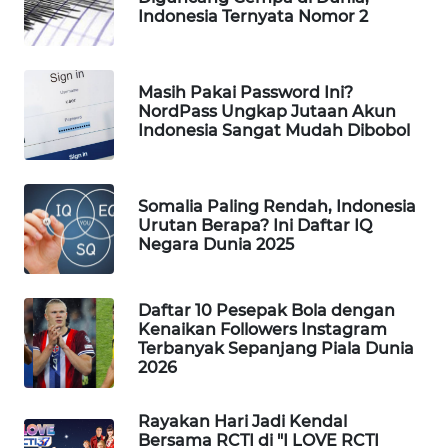
Indonesia Ternyata Nomor 2
WAHANA
DESA
WISATA
Masih Pakai Password Ini?
NordPass Ungkap Jutaan Akun
LAPAK
Indonesia Sangat Mudah Dibobol
WAHANA
Wahana
Somalia Paling Rendah, Indonesia
Network
Urutan Berapa? Ini Daftar IQ
Negara Dunia 2025
KONSUMEN
LISTRIK
Daftar 10 Pesepak Bola dengan
Kenaikan Followers Instagram
MASYARAKAT
Terbanyak Sepanjang Piala Dunia
KELISTRIKAN
2026
WALINKI
Rayakan Hari Jadi Kendal
ID
Bersama RCTI di "I LOVE RCTI