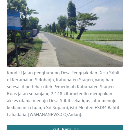
SAINS-TEKNO
KESEHATAN
INTERNASIONAL
SERBA-SERBI
PENDIDIKAN
Kondisi jalan penghubung Desa Tenggak dan Desa Sribit
di Kecamatan Sidoharjo, Kabupaten Sragen, yang baru
OLAHRAGA
selesai diperlebar oleh Pemerintah Kabupaten Sragen.
Ruas jalan sepanjang 2,148 kilometer itu merupakan
akses utama menuju Desa Sribit sekaligus jalur menuju
OPINI
kediaman keluarga Sri Suparni, istri Menteri ESDM Bahlil
Lahadalia. [WAHANANEWS.CO/Ardan].
EDITORIAL
Ikuti Kami di: