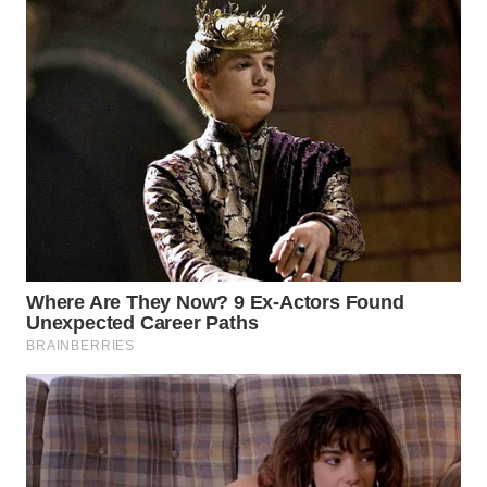
WN
KALTARA
WN
KALSEL
WN
KALTIM
WN
SULSEL
WN
GORONTALO
WN
SULUT