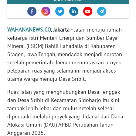
Informasi
INDEKS
BERITA
WAHANANEWS.CO
, Jakarta -
Jalan menuju rumah
keluarga istri Menteri Energi dan Sumber Daya
KONTAK
KAMI
Mineral (ESDM) Bahlil Lahadalia di Kabupaten
Sragen, Jawa Tengah, mendadak menjadi sorotan
INFO
setelah pemerintah daerah menuntaskan proyek
IKLAN
pelebaran ruas yang selama ini menjadi akses
utama warga menuju Desa Sribit.
TENTANG
KAMI
Ruas jalan yang menghubungkan Desa Tenggak
dan Desa Sribit di Kecamatan Sidoharjo itu kini
PEDOMAN
tampak lebih lebar dan mulus setelah selesai
MEDIA
diperbaiki melalui proyek yang didanai dari Dana
SIBER
Alokasi Umum (DAU) APBD Perubahan Tahun
Anggaran 2025.
REDAKSI