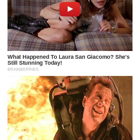
WN
MALUKU
WN
MALUT
WN
DAIRI
WN
DANAU
TOBA
WN
NIAS
WN
LANGKAT