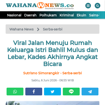
Nasional
Daerah
Polhukam
Kriminal
Ekuin
Sains-Te
WAHANA
Tutup
TV
Wahana News
Serba-serbi
NASIONAL
Viral Jalan Menuju Rumah
Keluarga Istri Bahlil Mulus dan
DAERAH
Lebar, Kades Akhirnya Angkat
Bicara
POLHUKAM
Sutrisno Simorangkir - Serba-serbi
Sabtu, 6 Juni 2026 - 06:55 WIB
KRIMINAL
EKUIN