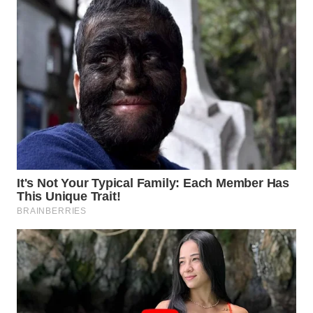
WN
NATUNA
WN
BINTAN
WN
MANDALIKA
WN
LIKUPANG
WN
LABUANBAJO
WN
BORNEO