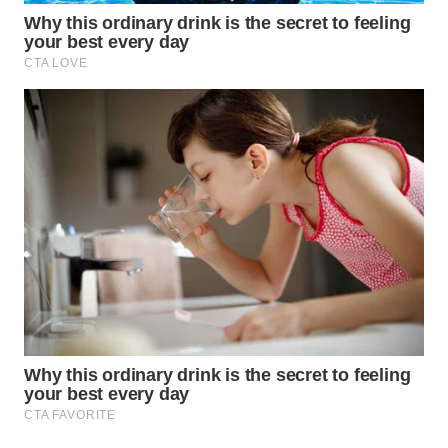
WN
INDRAMAYU
WN
KUNINGAN
WN
MAJALENGKA
WN
SUBANG
WN
SUKABUMI
WN
PURWAKARTA