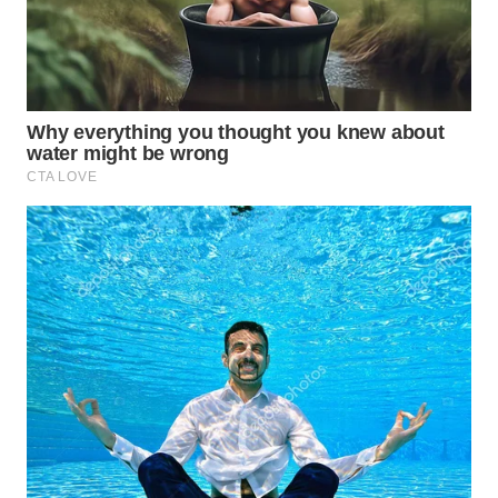
WN
SUMEDANG
WN
CIANJUR
WN
KEPULAUAN
SERIBU
WN
TANGERANG
WN
BINJAI
WN
CIREBON