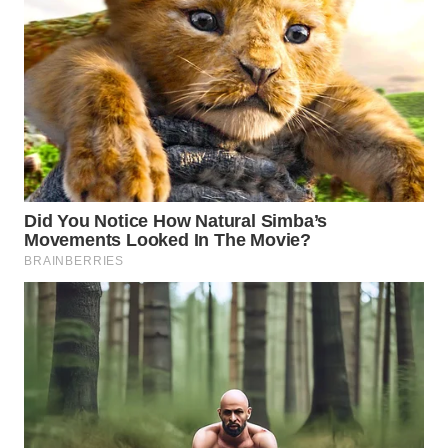
WN
BOGOR
WN
DEPOK
WN
TAPANULI
UTARA
WN
SAMOSIR
WN
PADANG
LAWAS