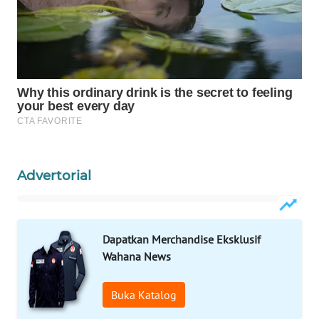
WAHANA
LISTRIK
WAHANA
TRAVEL
WAHANA
TV
Advertorial
WAHANANEWS
ID
WAHANANEWS
Dapatkan Merchandise Eksklusif
CO ID
Wahana News
WAHANANEWS
Buka Katalog
NET