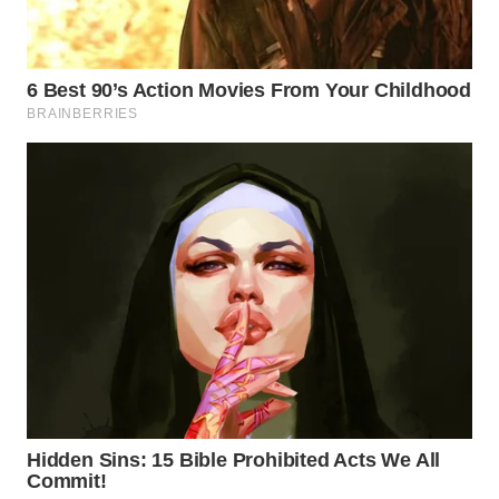
WN
TAPANULI
SELATAN
WN
TANJUNG
LESUNG
WN
KARO
WN
SIMALUNGUN
WN
LABUHANBATU
WN