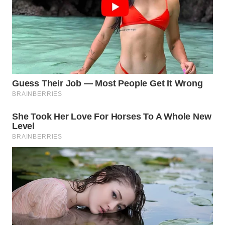
Wahana
Media
Group
WAHANA
NEWS
WAHANA
TANI
WAHANA
ADVOKAT
WAHANA
INFRASTRUKTUR
WAHANA
KONSUMEN