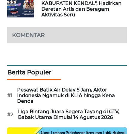
KABUPATEN KENDAL", Hadirkan
Deretan Artis dan Beragam
MAWAKA
Aktivitas Seru
ID
MARTABAT
KOMENTAR
NET
PLN
WATCH
Berita Populer
MKLI
Pesawat Batik Air Delay 5 Jam, Aktor
LPKKI
#1
Indonesia Ngamuk di KLIA hingga Kena
Denda
LKKI
Liga Bintang Juara Segera Tayang di GTV,
#2
Babak Utama Dimulai 14 Agustus 2026
KOPEKLIN