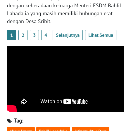
dengan keberadaan keluarga Menteri ESDM Bahlil
WN
Lahadalia yang masih memiliki hubungan erat
SERAMBI
dengan Desa Sribit.
WN
1
2
3
4
Selanjutnya
Lihat Semua
JAMBI
WN
SULTRA
WN
NTB
WN
SULTENG
WN
Tag:
SULBAR