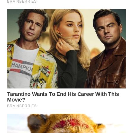
TAPANULI
TENGAH
WN DELI
SERDANG
WN
TEBING
TINGGI
WN
PAKPAK
WN
KARAWANG
WN
BEKASI