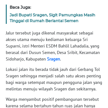
Baca Juga:
KARIR
Jadi Bupati Sragen, Sigit Pamungkas Masih
Tinggal di Rumah Berlantai Semen
DISCLAIMER
Jalur tersebut juga dikenal masyarakat sebagai
Wahana
akses utama menuju kediaman keluarga Sri
News
Suparni, istri Menteri ESDM Bahlil Lahadalia, yang
Regional
berasal dari Dusun Semen, Desa Sribit, Kecamatan
Sidoharjo, Kabupaten
Sragen
.
WN
SUMUT
Lokasi jalan itu berada tidak jauh dari Gerbang Tol
Sragen sehingga menjadi salah satu akses penting
WN
JAKARTA
bagi warga setempat maupun pengguna jalan yang
melintas menuju wilayah Sragen dan sekitarnya.
WN
Warga menyambut positif pembangunan tersebut
JABAR
karena selama bertahun-tahun ruas jalan hanya