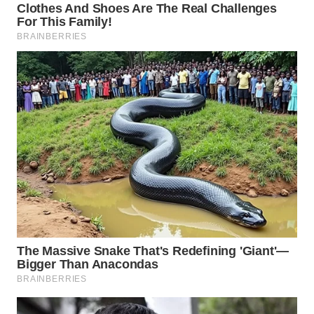
WN
PRIANGAN
TIMUR
WN
SEMARANG
WN
SOLO
WN
BOROBUDUR
WN
MADURA
WN
SURABAYA