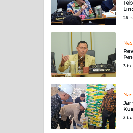
KARIR
Teb
Lin
26 h
DISCLAIMER
Wahana
News
Nas
Regional
Rev
Pet
WN
3 bu
SUMUT
WN
JAKARTA
Nas
Jam
WN
Kua
JABAR
3 bu
WN
BANTEN