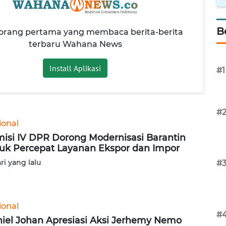
B
 orang pertama yang membaca berita-berita
terbaru Wahana News
Install Aplikasi
#1
#
ional
isi IV DPR Dorong Modernisasi Barantin
uk Percepat Layanan Ekspor dan Impor
ari yang lalu
#
ional
#
iel Johan Apresiasi Aksi Jerhemy Nemo