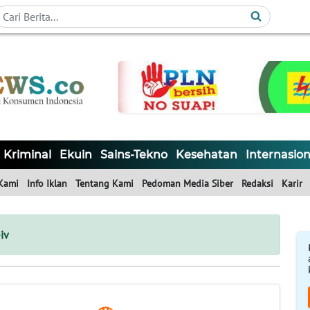
Kriminal
Ekuin
Sains-Tekno
Kesehatan
Internasion
Kami
Info Iklan
Tentang Kami
Pedoman Media Siber
Redaksi
Karir
iv