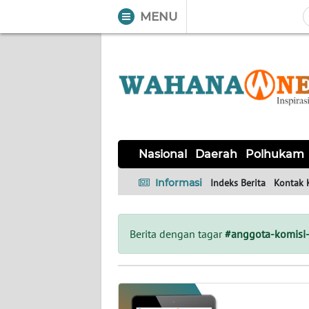
MENU
WAHANA
Tutup
TV
NASIONAL
DAERAH
POLHUKAM
KRIMINAL
EKUIN
SAINS-
KESEHATAN
INTERNASIONAL
Nasional
Daerah
Polhukam
TEKNO
Informasi
Indeks Berita
Kontak 
SERBA-
PENDIDIKAN
OLAHRAGA
OPINI
SERBI
Berita dengan tagar
#anggota-komisi-
EDITORIAL
Informasi