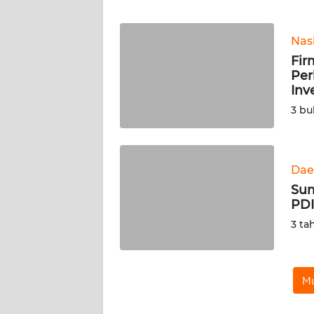
WN
Nas
NTT
Fir
Per
WN
Inv
KEPRI
3 bu
WN
PAPUA
Dae
Sum
WN
PDI
PAPUA
BARAT
3 ta
WN
RIAU
Mu
WN