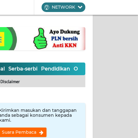
NETWORK
al
Serba-serbi
Pendidikan
Olahraga
Opini
Editoria
Disclaimer
Kirimkan masukan dan tanggapan
anda sebagai konsumen kepada
kami.
Suara Pembaca