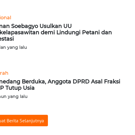
ional
man Soebagyo Usulkan UU
kelapasawitan demi Lindungi Petani dan
estasi
lan yang lalu
rah
edang Berduka, Anggota DPRD Asal Fraksi
P Tutup Usia
hun yang lalu
at Berita Selanjutnya