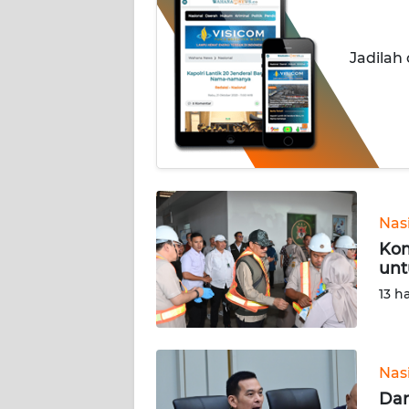
INDEKS
BERITA
Jadilah
KONTAK
KAMI
INFO
IKLAN
TENTANG
Nas
KAMI
Kom
unt
PEDOMAN
13 h
MEDIA
SIBER
REDAKSI
Nas
Dan