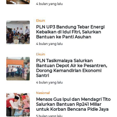
Informasi
4 bulan yang lalu
INDEKS
BERITA
Ekuin
PLN UP3 Bandung Tebar Energi
Kebaikan di Idul Fitri, Salurkan
KONTAK
Bantuan ke Panti Asuhan
KAMI
4 bulan yang lalu
INFO
Ekuin
IKLAN
PLN Tasikmalaya Salurkan
Bantuan Depot Air ke Pesantren,
Dorong Kemandirian Ekonomi
TENTANG
Santri
KAMI
4 bulan yang lalu
PEDOMAN
Nasional
MEDIA
Mensos Gus Ipul dan Mendagri Tito
SIBER
Salurkan Bantuan Rp241 Miliar
untuk Korban Bencana Pidie Jaya
REDAKSI
5 bulan yang lalu