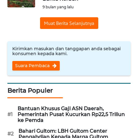
9 bulan yang lalu
WN
NUSANTARA
Muat Berita Selanjutnya
WN
JOGJA
Kirimkan masukan dan tanggapan anda sebagai
WN
konsumen kepada kami.
JATIM
Suara Pembaca
WN
BALI
Berita Populer
WN
KALBAR
Bantuan Khusus Gaji ASN Daerah,
#1
Pemerintah Pusat Kucurkan Rp22,5 Triliun
ke Pemda
WN
KALTENG
Bahari Gultom: LBH Gultom Center
#2
Pengabdian Kepada Marga Gultom