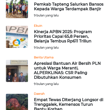
Pemkab Tapteng Salurkan Bansos
WN
Kepada Warga Terdampak Banjir
BABEL
9 bulan yang lalu
WN
Ekuin
SUMBAR
Kinerja APBN 2025: Program
Prioritas Capai 65,8 Persen,
Belanja Tembus Rp611 Triliun
WN
9 bulan yang lalu
SUMSEL
Berita Utama
WN
Apresiasi Bantuan Air Bersih PLN
BENGKULU
untuk Warga Meranti,
ALPERKLINAS: CSR Paling
Dibutuhkan Konsumen
WN
9 bulan yang lalu
LAMPUNG
Daerah
WN
Empat Tewas Diterjang Longsor di
JATENG
Trenggalek, Kemensos Turun
Bantu Korban