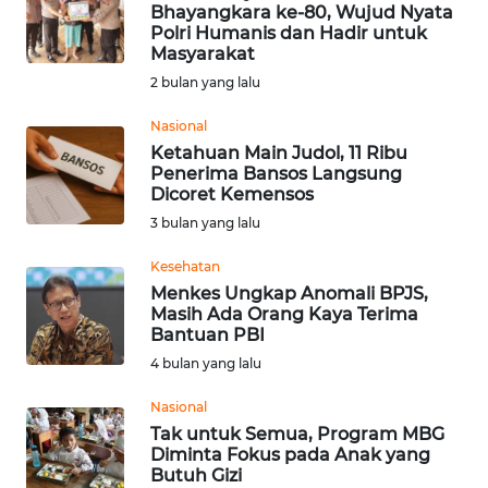
SAINS-TEKNO
Bhayangkara ke-80, Wujud Nyata
Polri Humanis dan Hadir untuk
Masyarakat
KESEHATAN
2 bulan yang lalu
Nasional
INTERNASIONAL
Ketahuan Main Judol, 11 Ribu
Penerima Bansos Langsung
SERBA-SERBI
Dicoret Kemensos
3 bulan yang lalu
PENDIDIKAN
Kesehatan
Menkes Ungkap Anomali BPJS,
Masih Ada Orang Kaya Terima
OLAHRAGA
Bantuan PBI
4 bulan yang lalu
OPINI
Nasional
Tak untuk Semua, Program MBG
EDITORIAL
Diminta Fokus pada Anak yang
Butuh Gizi