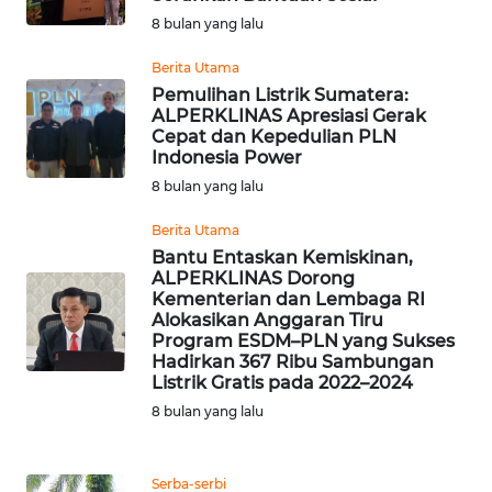
8 bulan yang lalu
WN
SERAMBI
Berita Utama
Pemulihan Listrik Sumatera:
ALPERKLINAS Apresiasi Gerak
WN
Cepat dan Kepedulian PLN
JAMBI
Indonesia Power
8 bulan yang lalu
WN
SULTRA
Berita Utama
Bantu Entaskan Kemiskinan,
ALPERKLINAS Dorong
WN
Kementerian dan Lembaga RI
NTB
Alokasikan Anggaran Tiru
Program ESDM–PLN yang Sukses
Hadirkan 367 Ribu Sambungan
WN
Listrik Gratis pada 2022–2024
SULTENG
8 bulan yang lalu
WN
SULBAR
Serba-serbi