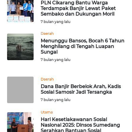
PLN Cikarang Bantu Warga
WN
Terdampak Banjir Lewat Paket
BANTEN
Sembako dan Dukungan Moril
7 bulan yang lalu
WN
NTT
Daerah
Menunggu Bansos, Bocah 6 Tahun
Menghilang di Tengah Luapan
WN
Sungai
KEPRI
7 bulan yang lalu
WN
PAPUA
Daerah
Dana Banjir Berbelok Arah, Kadis
Sosial Samosir Jadi Tersangka
WN
PAPUA
7 bulan yang lalu
BARAT
Utama
Hari Kesetiakawanan Sosial
WN
Nasional 2025: Dinsos Sumedang
RIAU
Serahkan Bantuan Sosial