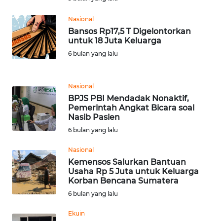
Nasional
KARIR
Bansos Rp17,5 T Digelontorkan
untuk 18 Juta Keluarga
DISCLAIMER
6 bulan yang lalu
Wahana
News
Nasional
Regional
BPJS PBI Mendadak Nonaktif,
Pemerintah Angkat Bicara soal
Nasib Pasien
WN
SUMUT
6 bulan yang lalu
Nasional
WN
Kemensos Salurkan Bantuan
JAKARTA
Usaha Rp 5 Juta untuk Keluarga
Korban Bencana Sumatera
WN
6 bulan yang lalu
JABAR
Ekuin