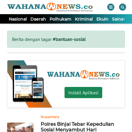
Nasional
Daerah
Polhukam
Kriminal
Ekuin
Sains-Te
WAHANA
Tutup
TV
Berita dengan tagar
#bantuan-sosial
NASIONAL
DAERAH
POLHUKAM
Install Aplikasi
KRIMINAL
Nusantara
EKUIN
Polres Binjai Tebar Kepedulian
Sosial Menyambut Hari