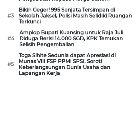
WN
Bikin Geger! 995 Senjata Tersimpan di
KALTARA
#3
Sekolah Jaksel, Polisi Masih Selidiki Ruangan
Terkunci
WN
Amplop Bupati Kuansing untuk Raja Juli
KALSEL
#4
Diduga Berisi 14.000 SGD, KPK Temukan
Selisih Pengembalian
WN
Toga Sihite Sedunia dapat Apresiasi di
KALTIM
Munas VIII FSP PPMI SPSI, Soroti
#5
Keberlangsungan Dunia Usaha dan
Lapangan Kerja
WN
SULSEL
WN
GORONTALO
WN
SULUT