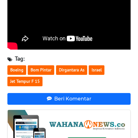
WN
BABEL
WN
SUMBAR
WN
Tag:
SUMSEL
Boeing
Bom Pintar
Dirgantara As
Israel
WN
Jet Tempur F 15
BENGKULU
Beri Komentar
WN
LAMPUNG
WN
JATENG