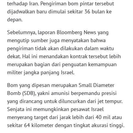
terhadap Iran. Pengiriman bom pintar tersebut
dijadwalkan baru dimulai sekitar 36 bulan ke
KARIR
depan.
DISCLAIMER
Sebelumnya, laporan Bloomberg News yang
mengutip sumber juga menyatakan bahwa
Wahana
pengiriman tidak akan dilakukan dalam waktu
News
dekat. Hal ini menandakan kontrak tersebut lebih
Regional
merupakan bagian dari penguatan kemampuan
militer jangka panjang Israel.
WN
SUMUT
Bom yang dipesan merupakan Small Diameter
Bomb (SDB), yakni amunisi berpemandu presisi
WN
JAKARTA
yang dirancang untuk diluncurkan dari jet tempur.
Senjata ini memungkinkan pesawat Israel
WN
menyerang target dari jarak lebih dari 40 mil atau
JABAR
sekitar 64 kilometer dengan tingkat akurasi tinggi.