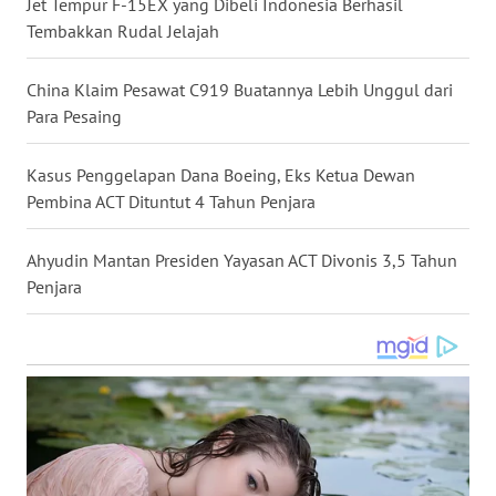
Jet Tempur F-15EX yang Dibeli Indonesia Berhasil
WN
Tembakkan Rudal Jelajah
KALTARA
China Klaim Pesawat C919 Buatannya Lebih Unggul dari
WN
Para Pesaing
KALSEL
Kasus Penggelapan Dana Boeing, Eks Ketua Dewan
WN
Pembina ACT Dituntut 4 Tahun Penjara
KALTIM
Ahyudin Mantan Presiden Yayasan ACT Divonis 3,5 Tahun
WN
Penjara
SULSEL
WN
GORONTALO
WN
SULUT