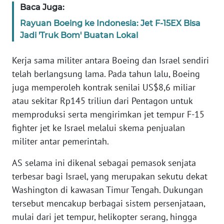
Baca Juga:
WN
BANTEN
Rayuan Boeing ke Indonesia: Jet F-15EX Bisa
Jadi 'Truk Bom' Buatan Lokal
WN
NTT
Kerja sama militer antara Boeing dan Israel sendiri
telah berlangsung lama. Pada tahun lalu, Boeing
WN
juga memperoleh kontrak senilai US$8,6 miliar
KEPRI
atau sekitar Rp145 triliun dari Pentagon untuk
memproduksi serta mengirimkan jet tempur F-15
WN
fighter jet ke Israel melalui skema penjualan
PAPUA
militer antar pemerintah.
WN
AS selama ini dikenal sebagai pemasok senjata
PAPUA
terbesar bagi Israel, yang merupakan sekutu dekat
BARAT
Washington di kawasan Timur Tengah. Dukungan
tersebut mencakup berbagai sistem persenjataan,
WN
RIAU
mulai dari jet tempur, helikopter serang, hingga