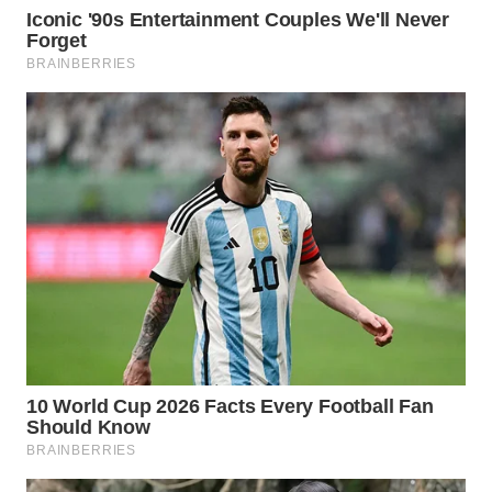
WN
INDRAMAYU
WN
KUNINGAN
WN
MAJALENGKA
WN
SUBANG
WN
SUKABUMI
WN
PURWAKARTA