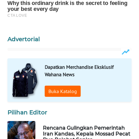
WAHANA
SPORT
WAHANA
UMKM
Advertorial
WAHANA
SELEB
Dapatkan Merchandise Eksklusif
Wahana News
WAHANA
PERSONA
Buka Katalog
WAHANA
OTOMOTIF
Pilihan Editor
WAHANA
Rencana Gulingkan Pemerintah
HEALTH
Iran Kandas, Kepala Mossad Pecat