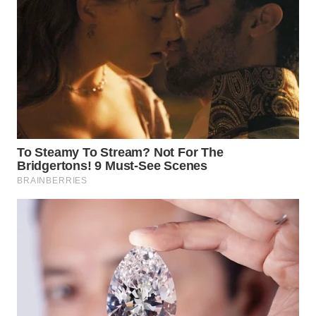
WN
BOGOR
WN
DEPOK
WN
TAPANULI
UTARA
WN
SAMOSIR
WN
PADANG
LAWAS