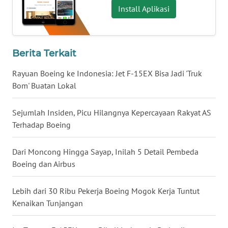
Install Aplikasi
WN
NUSANTARA
WN
Berita Terkait
JOGJA
Rayuan Boeing ke Indonesia: Jet F-15EX Bisa Jadi 'Truk
Bom' Buatan Lokal
WN
JATIM
Sejumlah Insiden, Picu Hilangnya Kepercayaan Rakyat AS
Terhadap Boeing
WN
BALI
Dari Moncong Hingga Sayap, Inilah 5 Detail Pembeda
Boeing dan Airbus
WN
KALBAR
Lebih dari 30 Ribu Pekerja Boeing Mogok Kerja Tuntut
WN
Kenaikan Tunjangan
KALTENG