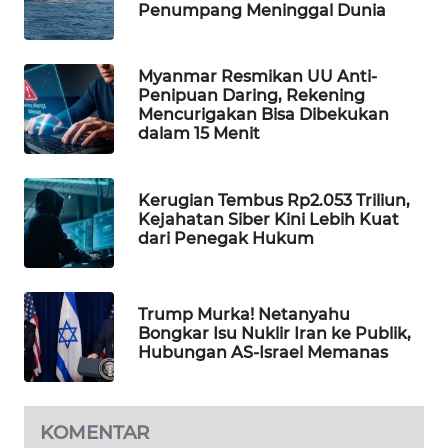
Penumpang Meninggal Dunia
MAWAKA
ID
Myanmar Resmikan UU Anti-
Penipuan Daring, Rekening
MARTABAT
Mencurigakan Bisa Dibekukan
NET
dalam 15 Menit
PLN
Kerugian Tembus Rp2.053 Triliun,
WATCH
Kejahatan Siber Kini Lebih Kuat
dari Penegak Hukum
MKLI
LPKKI
Trump Murka! Netanyahu
Bongkar Isu Nuklir Iran ke Publik,
Hubungan AS-Israel Memanas
LKKI
KOPEKLIN
KOMENTAR