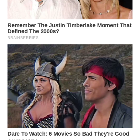
WN
TAPANULI
SELATAN
WN
TANJUNG
LESUNG
WN
KARO
WN
SIMALUNGUN
WN
LABUHANBATU
WN