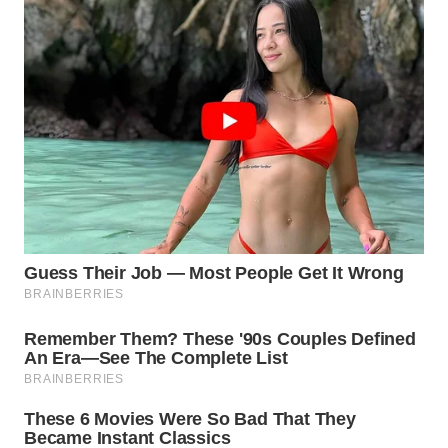
WN
PRIANGAN
TIMUR
WN
SEMARANG
WN
SOLO
WN
BOROBUDUR
WN
MADURA
WN
SURABAYA