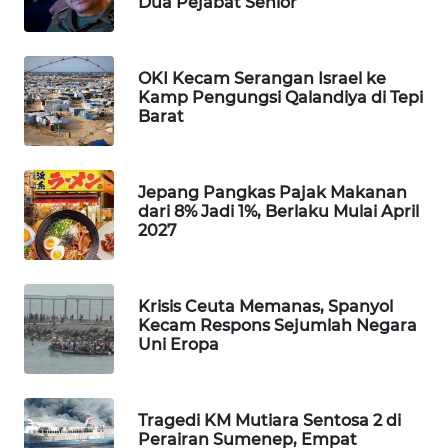
Dua Pejabat Senior
WAHANA
DESA
WISATA
OKI Kecam Serangan Israel ke
Kamp Pengungsi Qalandiya di Tepi
Barat
LAPAK
WAHANA
Wahana
Jepang Pangkas Pajak Makanan
Network
dari 8% Jadi 1%, Berlaku Mulai April
2027
KONSUMEN
LISTRIK
Krisis Ceuta Memanas, Spanyol
Kecam Respons Sejumlah Negara
MASYARAKAT
Uni Eropa
KELISTRIKAN
WALINKI
Tragedi KM Mutiara Sentosa 2 di
ID
Perairan Sumenep, Empat