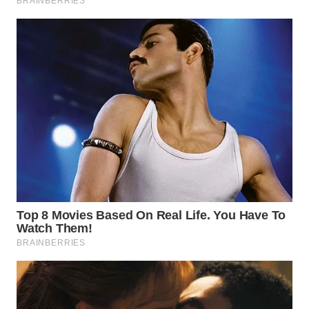
TAPANULI
TENGAH
WN DELI
SERDANG
WN
TEBING
TINGGI
WN
PAKPAK
WN
KARAWANG
WN
BEKASI