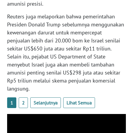
amunisi presisi.
WN
Reuters juga melaporkan bahwa pemerintahan
SERAMBI
Presiden Donald Trump sebelumnya menggunakan
WN
kewenangan darurat untuk mempercepat
JAMBI
penjualan lebih dari 20.000 bom ke Israel senilai
sekitar US$650 juta atau sekitar Rp11 triliun.
WN
Selain itu, pejabat US Department of State
SULTRA
menyebut Israel juga akan membeli tambahan
amunisi penting senilai US$298 juta atau sekitar
WN
Rp5 triliun melalui skema penjualan komersial
NTB
langsung.
WN
1
2
Selanjutnya
Lihat Semua
SULTENG
WN
SULBAR