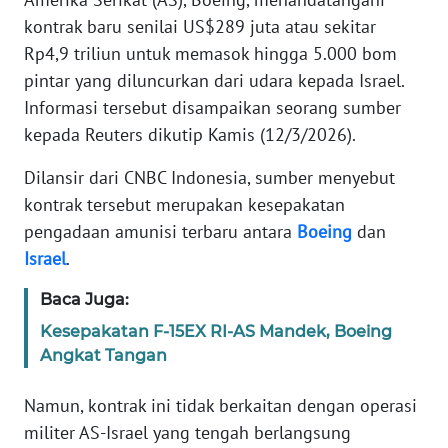
Informasi
kontrak baru senilai US$289 juta atau sekitar
INDEKS
Rp4,9 triliun untuk memasok hingga 5.000 bom
BERITA
pintar yang diluncurkan dari udara kepada Israel.
Informasi tersebut disampaikan seorang sumber
KONTAK
kepada Reuters dikutip Kamis (12/3/2026).
KAMI
Dilansir dari CNBC Indonesia, sumber menyebut
INFO
kontrak tersebut merupakan kesepakatan
IKLAN
pengadaan amunisi terbaru antara
Boeing
dan
Israel
.
TENTANG
KAMI
Baca Juga:
Kesepakatan F-15EX RI-AS Mandek, Boeing
PEDOMAN
Angkat Tangan
MEDIA
SIBER
Namun, kontrak ini tidak berkaitan dengan operasi
militer AS-Israel yang tengah berlangsung
REDAKSI