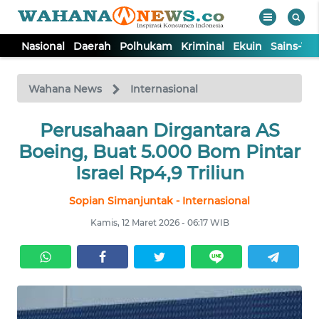
Nasional
Daerah
Polhukam
Kriminal
Ekuin
Sains-Te
WAHANA
Tutup
TV
Wahana News
Internasional
NASIONAL
Perusahaan Dirgantara AS
Boeing, Buat 5.000 Bom Pintar
DAERAH
Israel Rp4,9 Triliun
Sopian Simanjuntak - Internasional
POLHUKAM
Kamis, 12 Maret 2026 - 06:17 WIB
KRIMINAL
EKUIN