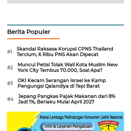
PORTAL
KONSUMEN
FORWAMKI
Berita Populer
ALPERKLINAS
Skandal Raksasa Korupsi CPNS Thailand
#1
Tercium, 6 Ribu PNS Akan Dipecat
FORJASIDA
Muncul Petisi Tolak Wali Kota Muslim New
#2
York City Tembus 70.000, Soal Apa?
TAMBANG
NEWS
OKI Kecam Serangan Israel ke Kamp
#3
Pengungsi Qalandiya di Tepi Barat
SITUNGIR
Jepang Pangkas Pajak Makanan dari 8%
#4
NEWS
Jadi 1%, Berlaku Mulai April 2027
SIDIKALANG
NEWS