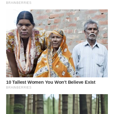
WN
NATUNA
WN
BINTAN
WN
MANDALIKA
WN
LIKUPANG
WN
LABUANBAJO
WN
BORNEO