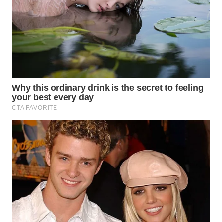
WN
MALUKU
WN
MALUT
WN
DAIRI
WN
DANAU
TOBA
WN
NIAS
WN
LANGKAT