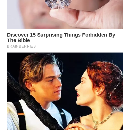
WN
SUMEDANG
WN
CIANJUR
WN
KEPULAUAN
SERIBU
WN
TANGERANG
WN
BINJAI
WN
CIREBON