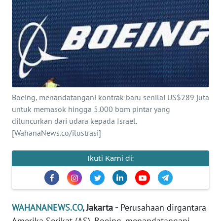
SAINS-TEKNO
KESEHATAN
INTERNASIONAL
SERBA-SERBI
Boeing, menandatangani kontrak baru senilai US$289 juta
untuk memasok hingga 5.000 bom pintar yang
PENDIDIKAN
diluncurkan dari udara kepada Israel.
[WahanaNews.co/ilustrasi]
OLAHRAGA
Ikuti Kami di:
OPINI
EDITORIAL
WAHANANEWS.CO
, Jakarta -
Perusahaan dirgantara
Amerika Serikat (AS), Boeing, menandatangani