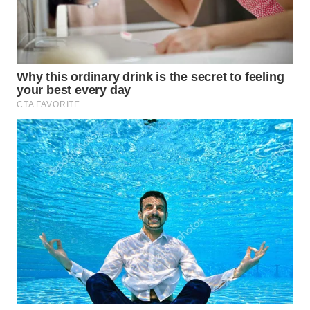
WAHANA
LISTRIK
WAHANA
TRAVEL
WAHANA
TV
WAHANANEWS
ID
WAHANANEWS
CO ID
WAHANANEWS
NET