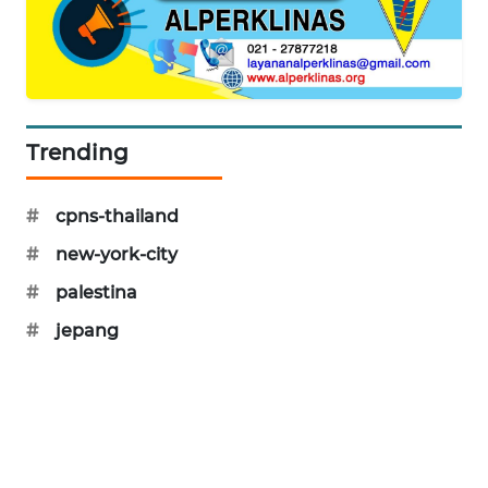
SIBARAGAS
NEWS
METRO
SIANTAR
Trending
NEWS
METRO
#
cpns-thailand
MEDAN
#
new-york-city
NEWS
#
palestina
METRO
#
jepang
JAKARTA
NEWS
KRT
NEWS