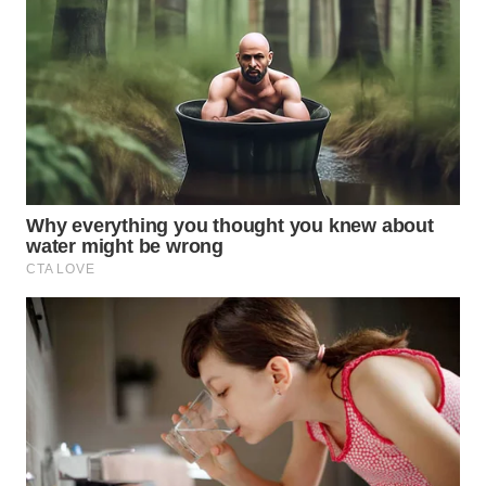
Wahana
Media
Group
WAHANA
NEWS
WAHANA
TANI
WAHANA
ADVOKAT
WAHANA
INFRASTRUKTUR
WAHANA
KONSUMEN