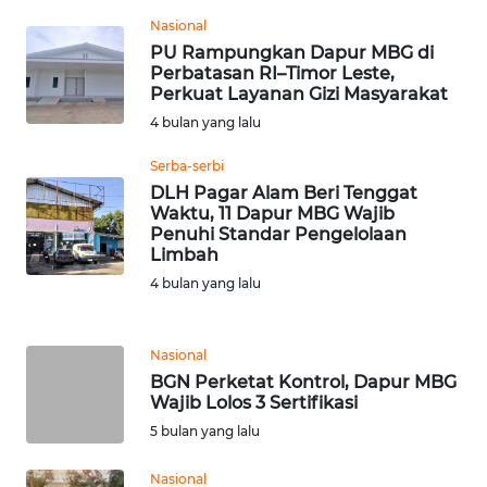
Nasional
WN
PU Rampungkan Dapur MBG di
SERAMBI
Perbatasan RI–Timor Leste,
Perkuat Layanan Gizi Masyarakat
WN
4 bulan yang lalu
JAMBI
Serba-serbi
DLH Pagar Alam Beri Tenggat
WN
Waktu, 11 Dapur MBG Wajib
SULTRA
Penuhi Standar Pengelolaan
Limbah
WN
4 bulan yang lalu
NTB
Nasional
WN
SULTENG
BGN Perketat Kontrol, Dapur MBG
Wajib Lolos 3 Sertifikasi
5 bulan yang lalu
WN
SULBAR
Nasional