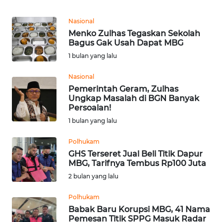
Informasi
Nasional
INDEKS
Menko Zulhas Tegaskan Sekolah
BERITA
Bagus Gak Usah Dapat MBG
1 bulan yang lalu
KONTAK
KAMI
Nasional
Pemerintah Geram, Zulhas
Ungkap Masalah di BGN Banyak
INFO
Persoalan!
IKLAN
1 bulan yang lalu
TENTANG
Polhukam
KAMI
GHS Terseret Jual Beli Titik Dapur
MBG, Tarifnya Tembus Rp100 Juta
PEDOMAN
2 bulan yang lalu
MEDIA
SIBER
Polhukam
Babak Baru Korupsi MBG, 41 Nama
Pemesan Titik SPPG Masuk Radar
REDAKSI