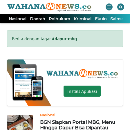
Nasional
Daerah
Polhukam
Kriminal
Ekuin
Sains-Te
WAHANA
Tutup
TV
Berita dengan tagar
#dapur-mbg
NASIONAL
DAERAH
POLHUKAM
Install Aplikasi
KRIMINAL
Nasional
EKUIN
BGN Siapkan Portal MBG, Menu
Hingga Dapur Bisa Dipantau