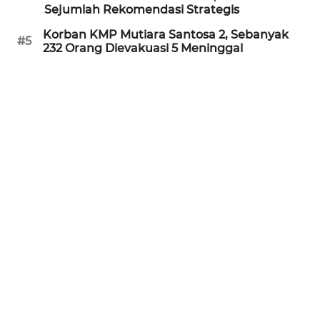
Sejumlah Rekomendasi Strategis
WN
KALTARA
Korban KMP Mutiara Santosa 2, Sebanyak
#5
232 Orang Dievakuasi 5 Meninggal
WN
KALSEL
WN
KALTIM
WN
SULSEL
WN
GORONTALO
WN
SULUT