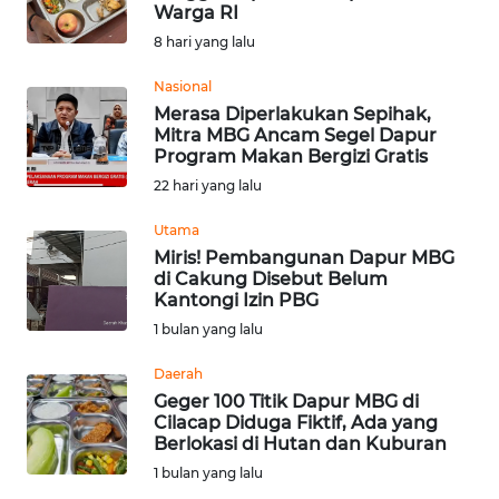
SAINS-TEKNO
Warga RI
8 hari yang lalu
KESEHATAN
Nasional
Merasa Diperlakukan Sepihak,
Mitra MBG Ancam Segel Dapur
INTERNASIONAL
Program Makan Bergizi Gratis
22 hari yang lalu
SERBA-SERBI
Utama
Miris! Pembangunan Dapur MBG
PENDIDIKAN
di Cakung Disebut Belum
Kantongi Izin PBG
OLAHRAGA
1 bulan yang lalu
Daerah
OPINI
Geger 100 Titik Dapur MBG di
Cilacap Diduga Fiktif, Ada yang
Berlokasi di Hutan dan Kuburan
EDITORIAL
1 bulan yang lalu