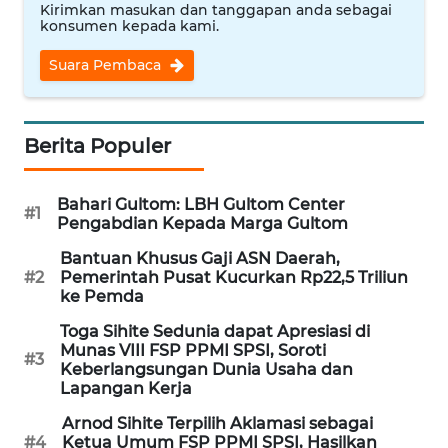
Kirimkan masukan dan tanggapan anda sebagai
WN
konsumen kepada kami.
NUSANTARA
Suara Pembaca
WN
JOGJA
Berita Populer
WN
JATIM
Bahari Gultom: LBH Gultom Center
#1
Pengabdian Kepada Marga Gultom
WN
Bantuan Khusus Gaji ASN Daerah,
BALI
#2
Pemerintah Pusat Kucurkan Rp22,5 Triliun
ke Pemda
WN
Toga Sihite Sedunia dapat Apresiasi di
KALBAR
Munas VIII FSP PPMI SPSI, Soroti
#3
Keberlangsungan Dunia Usaha dan
Lapangan Kerja
WN
KALTENG
Arnod Sihite Terpilih Aklamasi sebagai
#4
Ketua Umum FSP PPMI SPSI, Hasilkan