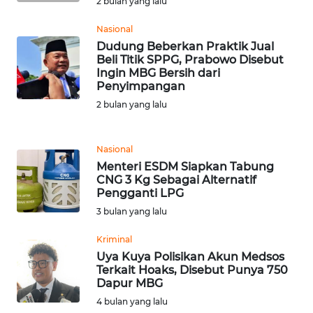
2 bulan yang lalu
WN
BANTEN
Nasional
Dudung Beberkan Praktik Jual
Beli Titik SPPG, Prabowo Disebut
WN
Ingin MBG Bersih dari
NTT
Penyimpangan
2 bulan yang lalu
WN
KEPRI
Nasional
Menteri ESDM Siapkan Tabung
WN
CNG 3 Kg Sebagai Alternatif
PAPUA
Pengganti LPG
3 bulan yang lalu
WN
PAPUA
Kriminal
BARAT
Uya Kuya Polisikan Akun Medsos
Terkait Hoaks, Disebut Punya 750
Dapur MBG
WN
RIAU
4 bulan yang lalu