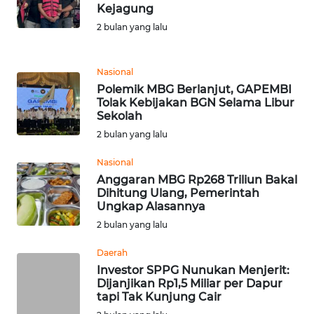
Kejagung
2 bulan yang lalu
KARIR
DISCLAIMER
Nasional
Polemik MBG Berlanjut, GAPEMBI
Tolak Kebijakan BGN Selama Libur
Wahana
Sekolah
News
Regional
2 bulan yang lalu
Nasional
WN
Anggaran MBG Rp268 Triliun Bakal
SUMUT
Dihitung Ulang, Pemerintah
Ungkap Alasannya
WN
2 bulan yang lalu
JAKARTA
Daerah
Investor SPPG Nunukan Menjerit:
WN
Dijanjikan Rp1,5 Miliar per Dapur
JABAR
tapi Tak Kunjung Cair