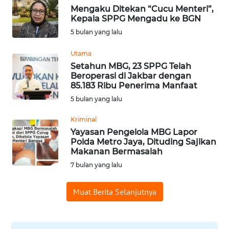
Mengaku Ditekan “Cucu Menteri”,
WN
Kepala SPPG Mengadu ke BGN
BABEL
5 bulan yang lalu
WN
Utama
SUMBAR
Setahun MBG, 23 SPPG Telah
Beroperasi di Jakbar dengan
85.183 Ribu Penerima Manfaat
WN
5 bulan yang lalu
SUMSEL
Kriminal
WN
Yayasan Pengelola MBG Lapor
BENGKULU
Polda Metro Jaya, Dituding Sajikan
Makanan Bermasalah
7 bulan yang lalu
WN
LAMPUNG
Muat Berita Selanjutnya
WN
JATENG