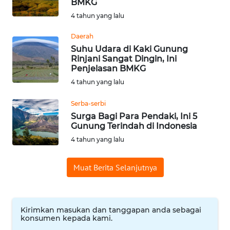
BMKG
WN
4 tahun yang lalu
BABEL
Daerah
Suhu Udara di Kaki Gunung
WN
Rinjani Sangat Dingin, Ini
SUMBAR
Penjelasan BMKG
4 tahun yang lalu
WN
SUMSEL
Serba-serbi
Surga Bagi Para Pendaki, Ini 5
Gunung Terindah di Indonesia
WN
BENGKULU
4 tahun yang lalu
Muat Berita Selanjutnya
WN
LAMPUNG
WN
Kirimkan masukan dan tanggapan anda sebagai
JATENG
konsumen kepada kami.