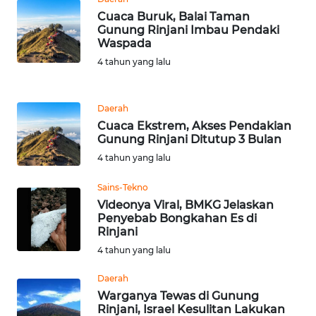
Cuaca Buruk, Balai Taman
Gunung Rinjani Imbau Pendaki
KARIR
Waspada
4 tahun yang lalu
DISCLAIMER
Wahana
Daerah
News
Cuaca Ekstrem, Akses Pendakian
Regional
Gunung Rinjani Ditutup 3 Bulan
4 tahun yang lalu
WN
SUMUT
Sains-Tekno
Videonya Viral, BMKG Jelaskan
Penyebab Bongkahan Es di
WN
Rinjani
JAKARTA
4 tahun yang lalu
WN
Daerah
JABAR
Warganya Tewas di Gunung
Rinjani, Israel Kesulitan Lakukan