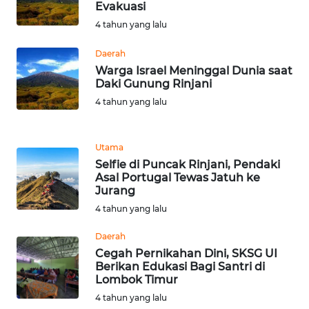
Evakuasi
WN
4 tahun yang lalu
BANTEN
Daerah
WN
Warga Israel Meninggal Dunia saat
NTT
Daki Gunung Rinjani
4 tahun yang lalu
WN
KEPRI
Utama
Selfie di Puncak Rinjani, Pendaki
WN
Asal Portugal Tewas Jatuh ke
PAPUA
Jurang
4 tahun yang lalu
WN
PAPUA
Daerah
BARAT
Cegah Pernikahan Dini, SKSG UI
Berikan Edukasi Bagi Santri di
Lombok Timur
WN
RIAU
4 tahun yang lalu