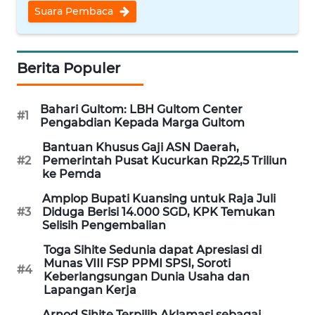
Suara Pembaca
WN
NUSANTARA
Berita Populer
WN
JOGJA
Bahari Gultom: LBH Gultom Center
#1
WN
Pengabdian Kepada Marga Gultom
JATIM
Bantuan Khusus Gaji ASN Daerah,
#2
Pemerintah Pusat Kucurkan Rp22,5 Triliun
ke Pemda
WN
BALI
Amplop Bupati Kuansing untuk Raja Juli
#3
Diduga Berisi 14.000 SGD, KPK Temukan
Selisih Pengembalian
WN
KALBAR
Toga Sihite Sedunia dapat Apresiasi di
Munas VIII FSP PPMI SPSI, Soroti
#4
Keberlangsungan Dunia Usaha dan
WN
Lapangan Kerja
KALTENG
Arnod Sihite Terpilih Aklamasi sebagai