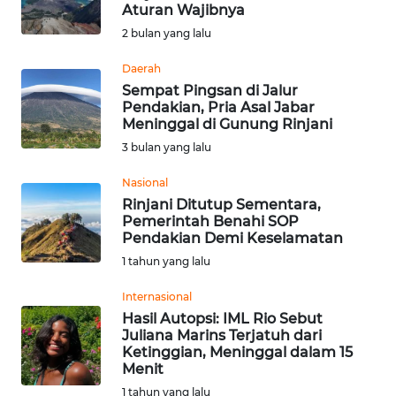
SAINS-TEKNO
Aturan Wajibnya
2 bulan yang lalu
KESEHATAN
Daerah
Sempat Pingsan di Jalur
Pendakian, Pria Asal Jabar
INTERNASIONAL
Meninggal di Gunung Rinjani
3 bulan yang lalu
SERBA-SERBI
Nasional
Rinjani Ditutup Sementara,
PENDIDIKAN
Pemerintah Benahi SOP
Pendakian Demi Keselamatan
OLAHRAGA
1 tahun yang lalu
Internasional
OPINI
Hasil Autopsi: IML Rio Sebut
Juliana Marins Terjatuh dari
Ketinggian, Meninggal dalam 15
EDITORIAL
Menit
1 tahun yang lalu