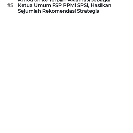
#5
Ketua Umum FSP PPMI SPSI, Hasilkan
WN
Sejumlah Rekomendasi Strategis
KALTARA
WN
KALSEL
WN
KALTIM
WN
SULSEL
WN
GORONTALO
WN
SULUT