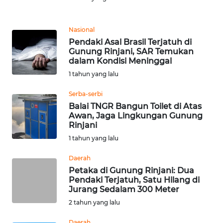
Informasi
INDEKS
Nasional
BERITA
Pendaki Asal Brasil Terjatuh di
Gunung Rinjani, SAR Temukan
dalam Kondisi Meninggal
KONTAK
KAMI
1 tahun yang lalu
Serba-serbi
INFO
Balai TNGR Bangun Toilet di Atas
IKLAN
Awan, Jaga Lingkungan Gunung
Rinjani
TENTANG
1 tahun yang lalu
KAMI
Daerah
Petaka di Gunung Rinjani: Dua
PEDOMAN
Pendaki Terjatuh, Satu Hilang di
MEDIA
Jurang Sedalam 300 Meter
SIBER
2 tahun yang lalu
REDAKSI
Daerah