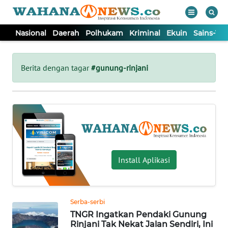
Nasional
Daerah
Polhukam
Kriminal
Ekuin
Sains-Te
WAHANA
Tutup
TV
Berita dengan tagar
#gunung-rinjani
NASIONAL
DAERAH
POLHUKAM
Install Aplikasi
KRIMINAL
Serba-serbi
EKUIN
TNGR Ingatkan Pendaki Gunung
Rinjani Tak Nekat Jalan Sendiri, Ini