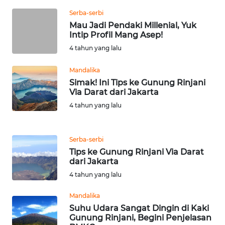
Serba-serbi
WN
Mau Jadi Pendaki Millenial, Yuk
SERAMBI
Intip Profil Mang Asep!
4 tahun yang lalu
WN
JAMBI
Mandalika
Simak! Ini Tips ke Gunung Rinjani
WN
Via Darat dari Jakarta
SULTRA
4 tahun yang lalu
WN
NTB
Serba-serbi
Tips ke Gunung Rinjani Via Darat
dari Jakarta
WN
4 tahun yang lalu
SULTENG
Mandalika
WN
Suhu Udara Sangat Dingin di Kaki
SULBAR
Gunung Rinjani, Begini Penjelasan