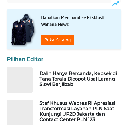
WAHANA
DESA
Dapatkan Merchandise Eksklusif
WISATA
Wahana News
LAPAK
WAHANA
Buka Katalog
Wahana
Pilihan Editor
Network
Dalih Hanya Bercanda, Kepsek di
KONSUMEN
Tana Toraja Dicopot Usai Larang
LISTRIK
Siswi Berjilbab
MASYARAKAT
KELISTRIKAN
Staf Khusus Wapres RI Apresiasi
Transformasi Layanan PLN Saat
Kunjungi UP2D Jakarta dan
WALINKI
Contact Center PLN 123
ID