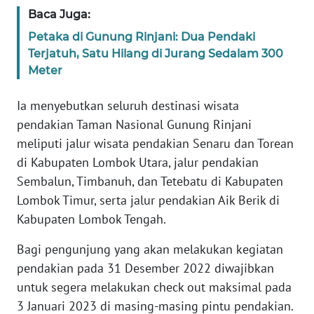
WN
Baca Juga:
BANTEN
Petaka di Gunung Rinjani: Dua Pendaki
Terjatuh, Satu Hilang di Jurang Sedalam 300
WN
Meter
NTT
Ia menyebutkan seluruh destinasi wisata
WN
pendakian Taman Nasional Gunung Rinjani
KEPRI
meliputi jalur wisata pendakian Senaru dan Torean
di Kabupaten Lombok Utara, jalur pendakian
WN
Sembalun, Timbanuh, dan Tetebatu di Kabupaten
PAPUA
Lombok Timur, serta jalur pendakian Aik Berik di
Kabupaten Lombok Tengah.
WN
PAPUA
Bagi pengunjung yang akan melakukan kegiatan
BARAT
pendakian pada 31 Desember 2022 diwajibkan
WN
untuk segera melakukan check out maksimal pada
RIAU
3 Januari 2023 di masing-masing pintu pendakian.