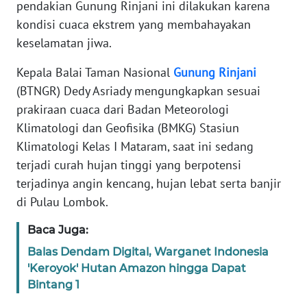
Informasi
pendakian Gunung Rinjani ini dilakukan karena
kondisi cuaca ekstrem yang membahayakan
INDEKS
keselamatan jiwa.
BERITA
Kepala Balai Taman Nasional
Gunung
Rinjani
KONTAK
(BTNGR) Dedy Asriady mengungkapkan sesuai
KAMI
prakiraan cuaca dari Badan Meteorologi
Klimatologi dan Geofisika (BMKG) Stasiun
INFO
Klimatologi Kelas I Mataram, saat ini sedang
IKLAN
terjadi curah hujan tinggi yang berpotensi
terjadinya angin kencang, hujan lebat serta banjir
TENTANG
di Pulau Lombok.
KAMI
Baca Juga:
PEDOMAN
Balas Dendam Digital, Warganet Indonesia
MEDIA
SIBER
'Keroyok' Hutan Amazon hingga Dapat
Bintang 1
REDAKSI