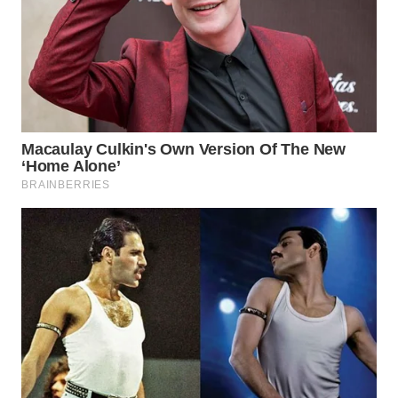
Wahana
Media
Group
WAHANA
NEWS
WAHANA
TANI
WAHANA
ADVOKAT
WAHANA
INFRASTRUKTUR
WAHANA
KONSUMEN