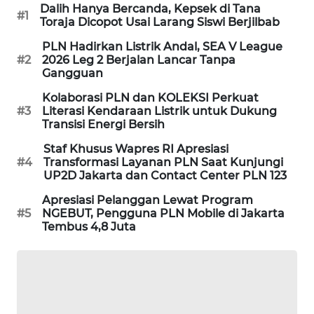
Dalih Hanya Bercanda, Kepsek di Tana
#1
SIBARAGAS
Toraja Dicopot Usai Larang Siswi Berjilbab
NEWS
PLN Hadirkan Listrik Andal, SEA V League
#2
2026 Leg 2 Berjalan Lancar Tanpa
METRO
Gangguan
SIANTAR
Kolaborasi PLN dan KOLEKSI Perkuat
NEWS
#3
Literasi Kendaraan Listrik untuk Dukung
Transisi Energi Bersih
METRO
Staf Khusus Wapres RI Apresiasi
MEDAN
#4
Transformasi Layanan PLN Saat Kunjungi
NEWS
UP2D Jakarta dan Contact Center PLN 123
Apresiasi Pelanggan Lewat Program
METRO
#5
NGEBUT, Pengguna PLN Mobile di Jakarta
JAKARTA
Tembus 4,8 Juta
NEWS
KRT
NEWS