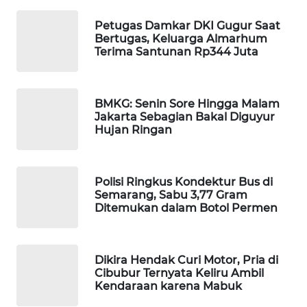
MAWAKA
Petugas Damkar DKI Gugur Saat
ID
Bertugas, Keluarga Almarhum
Terima Santunan Rp344 Juta
MARTABAT
NET
BMKG: Senin Sore Hingga Malam
Jakarta Sebagian Bakal Diguyur
PLN
Hujan Ringan
WATCH
MKLI
Polisi Ringkus Kondektur Bus di
Semarang, Sabu 3,77 Gram
Ditemukan dalam Botol Permen
LPKKI
LKKI
Dikira Hendak Curi Motor, Pria di
Cibubur Ternyata Keliru Ambil
KOPEKLIN
Kendaraan karena Mabuk