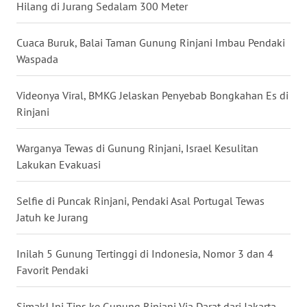
Hilang di Jurang Sedalam 300 Meter
WN
NUSANTARA
Cuaca Buruk, Balai Taman Gunung Rinjani Imbau Pendaki
Waspada
WN
JOGJA
Videonya Viral, BMKG Jelaskan Penyebab Bongkahan Es di
Rinjani
WN
JATIM
Warganya Tewas di Gunung Rinjani, Israel Kesulitan
Lakukan Evakuasi
WN
BALI
Selfie di Puncak Rinjani, Pendaki Asal Portugal Tewas
Jatuh ke Jurang
WN
KALBAR
Inilah 5 Gunung Tertinggi di Indonesia, Nomor 3 dan 4
Favorit Pendaki
WN
KALTENG
Simak! Ini Tips ke Gunung Rinjani Via Darat dari Jakarta