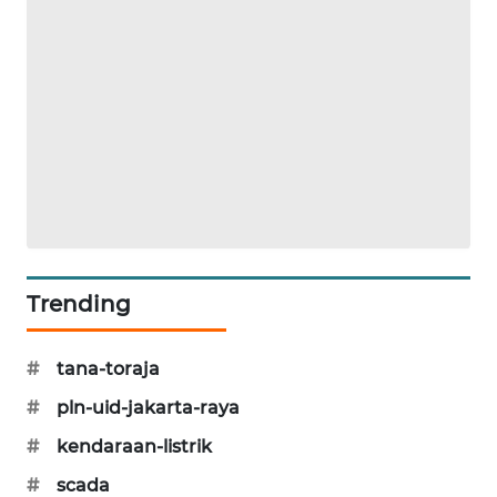
KARING
NEWS
JURNAL
MARITIM
HUMBANG
NEWS
GARONGGANG
NEWS
Trending
FISUELRI
ID
#
tana-toraja
#
pln-uid-jakarta-raya
ENERGI
#
kendaraan-listrik
NEWS
#
scada