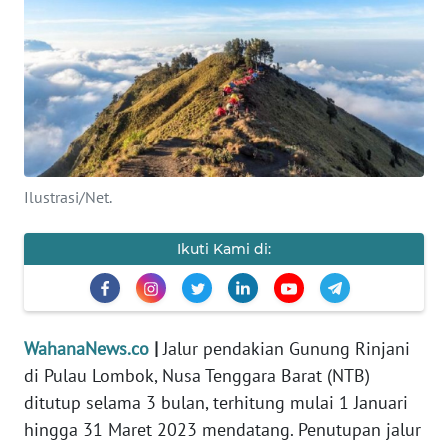
SAINS-TEKNO
KESEHATAN
INTERNASIONAL
SERBA-SERBI
Ilustrasi/Net.
PENDIDIKAN
Ikuti Kami di:
OLAHRAGA
OPINI
WahanaNews.co
|
Jalur pendakian Gunung Rinjani
di Pulau Lombok, Nusa Tenggara Barat (NTB)
ditutup selama 3 bulan, terhitung mulai 1 Januari
EDITORIAL
hingga 31 Maret 2023 mendatang. Penutupan jalur