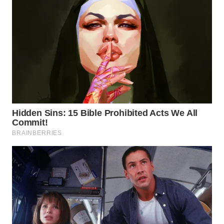
WN
TAPANULI
SELATAN
WN
TANJUNG
LESUNG
WN
KARO
WN
SIMALUNGUN
WN
LABUHANBATU
WN