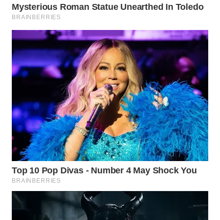
WN
BOGOR
WN
DEPOK
WN
TAPANULI
UTARA
WN
SAMOSIR
WN
PADANG
LAWAS