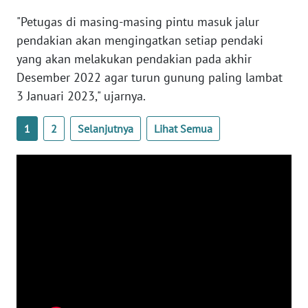
"Petugas di masing-masing pintu masuk jalur
WN
SERAMBI
pendakian akan mengingatkan setiap pendaki
yang akan melakukan pendakian pada akhir
WN
Desember 2022 agar turun gunung paling lambat
JAMBI
3 Januari 2023," ujarnya.
WN
1
2
Selanjutnya
Lihat Semua
SULTRA
WN
NTB
WN
SULTENG
WN
SULBAR