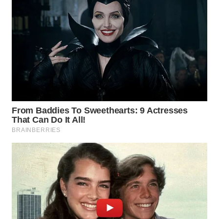
WN
SUMEDANG
WN
CIANJUR
WN
KEPULAUAN
SERIBU
WN
TANGERANG
WN
BINJAI
WN
CIREBON