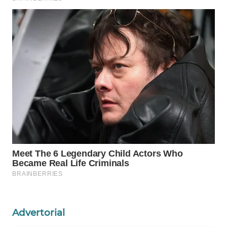
WAHANA
SPORT
WAHANA
UMKM
WAHANA
SELEB
WAHANA
PERSONA
WAHANA
OTOMOTIF
WAHANA
HEALTH
Advertorial