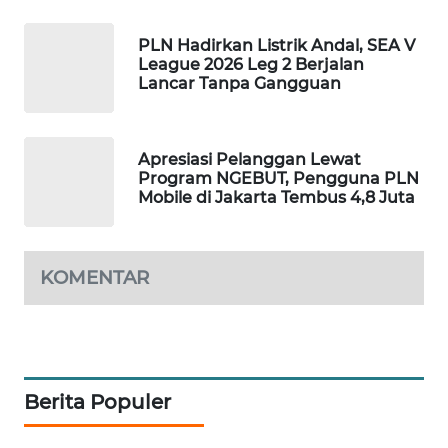
PORTAL
KONSUMEN
PLN Hadirkan Listrik Andal, SEA V
League 2026 Leg 2 Berjalan
Lancar Tanpa Gangguan
FORWAMKI
ALPERKLINAS
Apresiasi Pelanggan Lewat
Program NGEBUT, Pengguna PLN
Mobile di Jakarta Tembus 4,8 Juta
FORJASIDA
TAMBANG
NEWS
KOMENTAR
SITUNGIR
NEWS
Berita Populer
SIDIKALANG
NEWS