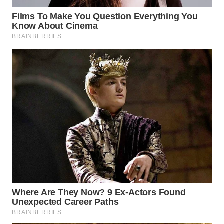
WN
PRIANGAN
TIMUR
WN
SEMARANG
WN
SOLO
WN
BOROBUDUR
WN
MADURA
WN
SURABAYA