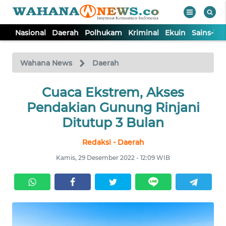
Nasional
Daerah
Polhukam
Kriminal
Ekuin
Sains-Te
WAHANA
Tutup
TV
Wahana News
Daerah
NASIONAL
Cuaca Ekstrem, Akses
Pendakian Gunung Rinjani
DAERAH
Ditutup 3 Bulan
Redaksi - Daerah
POLHUKAM
Kamis, 29 Desember 2022 - 12:09 WIB
KRIMINAL
EKUIN