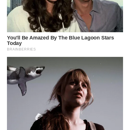
WN
INDRAMAYU
WN
KUNINGAN
WN
MAJALENGKA
WN
SUBANG
WN
SUKABUMI
WN
PURWAKARTA