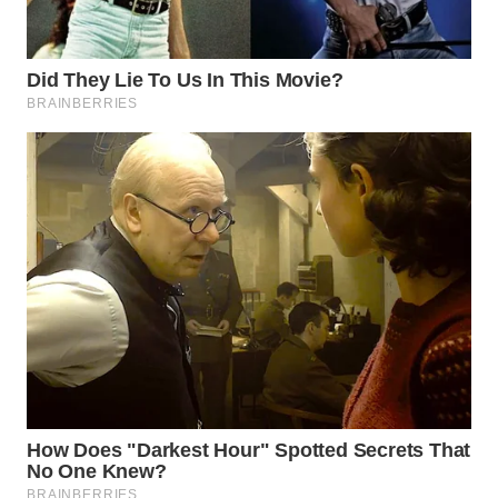
WAHANA
LISTRIK
WAHANA
TRAVEL
WAHANA
TV
WAHANANEWS
ID
WAHANANEWS
CO ID
WAHANANEWS
NET