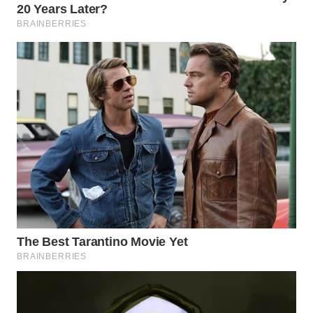
WN
MALUKU
WN
MALUT
WN
DAIRI
WN
DANAU
TOBA
WN
NIAS
WN
LANGKAT