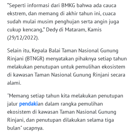
“Seperti informasi dari BMKG bahwa ada cauca
ekstrem, dan memang di akhir tahun ini, cuaca
KARIR
sudah mulai musim penghujan serta angin juga
cukup kencang,” Dedy di Mataram, Kamis
DISCLAIMER
(29/12/2022).
Wahana
Selain itu, Kepala Balai Taman Nasional Gunung
News
Regional
Rinjani (BTNGR) menyatakan pihaknya setiap tahun
melakukan penutupan untuk pemulihan ekosistem
WN
di kawasan Taman Nasional Gunung Rinjani secara
SUMUT
alami.
WN
"Memang setiap tahun kita melakukan penutupan
JAKARTA
jalur
pendaki
an dalam rangka pemulihan
ekosistem di kawasan Taman Nasional Gunung
WN
Rinjani, dan penutupan dilakukan selama tiga
JABAR
bulan" ucapnya.