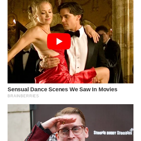
WN
NATUNA
WN
BINTAN
WN
MANDALIKA
WN
LIKUPANG
WN
LABUANBAJO
WN
BORNEO