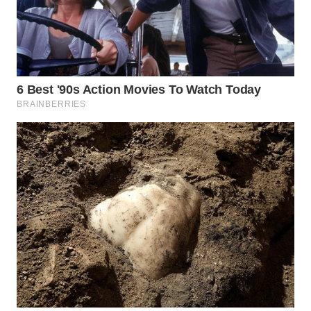
TAPANULI
TENGAH
WN DELI
SERDANG
WN
TEBING
TINGGI
WN
PAKPAK
WN
KARAWANG
WN
BEKASI