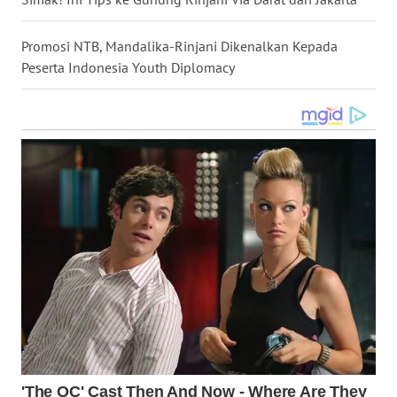
WN
KALTARA
Promosi NTB, Mandalika-Rinjani Dikenalkan Kepada
Peserta Indonesia Youth Diplomacy
WN
KALSEL
WN
KALTIM
WN
SULSEL
WN
GORONTALO
WN
SULUT