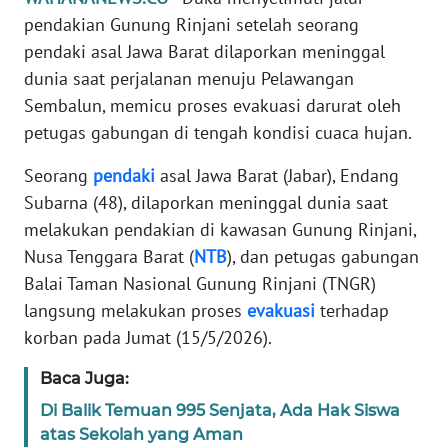
Informasi
pendakian Gunung Rinjani setelah seorang
pendaki asal Jawa Barat dilaporkan meninggal
INDEKS
BERITA
dunia saat perjalanan menuju Pelawangan
Sembalun, memicu proses evakuasi darurat oleh
KONTAK
petugas gabungan di tengah kondisi cuaca hujan.
KAMI
Seorang
pendaki
asal Jawa Barat (Jabar), Endang
INFO
Subarna (48), dilaporkan meninggal dunia saat
IKLAN
melakukan pendakian di kawasan Gunung Rinjani,
Nusa Tenggara Barat (
NTB
), dan petugas gabungan
TENTANG
Balai Taman Nasional Gunung Rinjani (TNGR)
KAMI
langsung melakukan proses
evakuasi
terhadap
korban pada Jumat (15/5/2026).
PEDOMAN
MEDIA
Baca Juga:
SIBER
Di Balik Temuan 995 Senjata, Ada Hak Siswa
atas Sekolah yang Aman
REDAKSI