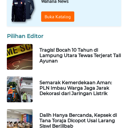
Wahana News
WAHANA
SPORT
Buka Katalog
WAHANA
UMKM
Pilihan Editor
WAHANA
Tragis! Bocah 10 Tahun di
SELEB
Lampung Utara Tewas Terjerat Tali
Ayunan
WAHANA
PERSONA
Semarak Kemerdekaan Aman:
PLN Imbau Warga Jaga Jarak
WAHANA
Dekorasi dari Jaringan Listrik
OTOMOTIF
WAHANA
Dalih Hanya Bercanda, Kepsek di
HEALTH
Tana Toraja Dicopot Usai Larang
Siswi Berjilbab