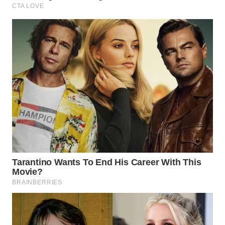
Wahana
Media
Group
WAHANA
NEWS
WAHANA
TANI
WAHANA
ADVOKAT
WAHANA
INFRASTRUKTUR
WAHANA
KONSUMEN