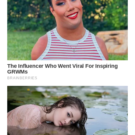
WN
TAPANULI
SELATAN
WN
TANJUNG
LESUNG
WN
KARO
WN
SIMALUNGUN
WN
LABUHANBATU
WN