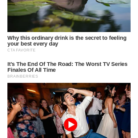
TAPANULI
TENGAH
WN DELI
SERDANG
WN
TEBING
TINGGI
WN
PAKPAK
WN
KARAWANG
WN
BEKASI