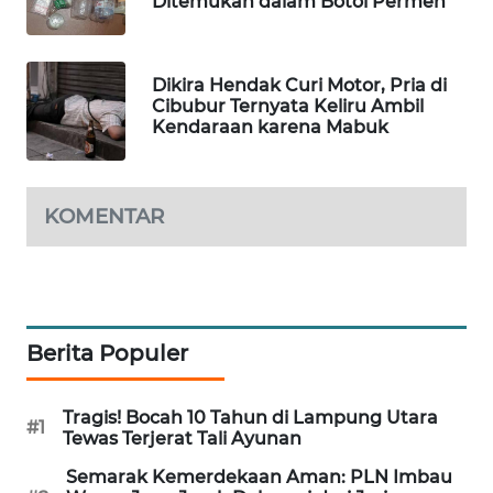
Ditemukan dalam Botol Permen
MAWAKA
ID
Dikira Hendak Curi Motor, Pria di
Cibubur Ternyata Keliru Ambil
MARTABAT
Kendaraan karena Mabuk
NET
PLN
KOMENTAR
WATCH
MKLI
LPKKI
Berita Populer
LKKI
Tragis! Bocah 10 Tahun di Lampung Utara
#1
Tewas Terjerat Tali Ayunan
KOPEKLIN
Semarak Kemerdekaan Aman: PLN Imbau