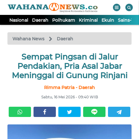
Nasional
Daerah
Polhukam
Kriminal
Ekuin
Sains-Te
WAHANA
Tutup
TV
Wahana News
Daerah
NASIONAL
Sempat Pingsan di Jalur
Pendakian, Pria Asal Jabar
DAERAH
Meninggal di Gunung Rinjani
Rimma Patria - Daerah
POLHUKAM
Sabtu, 16 Mei 2026 - 09:40 WIB
KRIMINAL
EKUIN