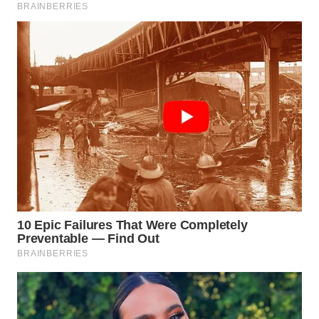
WN
MALUKU
WN
MALUT
WN
DAIRI
WN
DANAU
TOBA
WN
NIAS
WN
LANGKAT