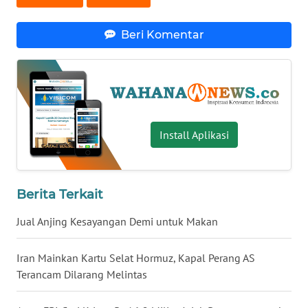
WN
BABEL
Beri Komentar
WN
SUMBAR
WN
Install Aplikasi
SUMSEL
WN
BENGKULU
Berita Terkait
Jual Anjing Kesayangan Demi untuk Makan
WN
LAMPUNG
Iran Mainkan Kartu Selat Hormuz, Kapal Perang AS
Terancam Dilarang Melintas
WN
JATENG