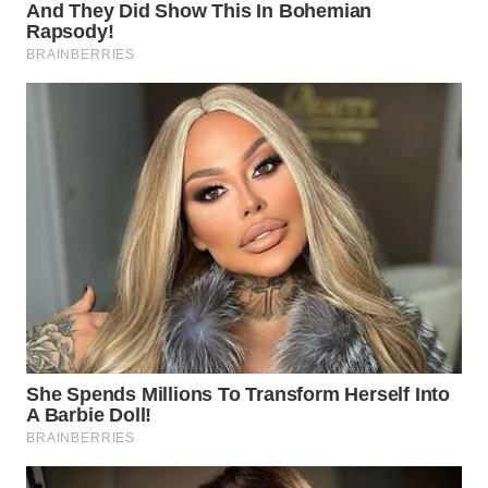
WN
SUMEDANG
WN
CIANJUR
WN
KEPULAUAN
SERIBU
WN
TANGERANG
WN
BINJAI
WN
CIREBON