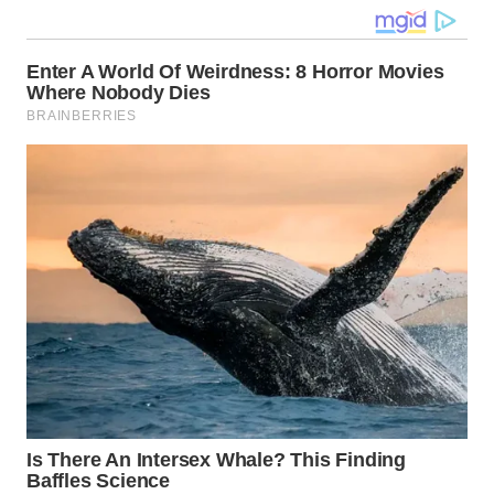
WN
KALTARA
WN
KALSEL
WN
KALTIM
WN
SULSEL
WN
GORONTALO
WN
SULUT