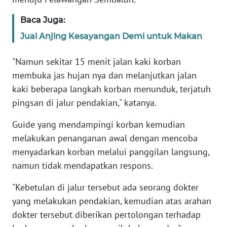
WN
BANTEN
Baca Juga:
Jual Anjing Kesayangan Demi untuk Makan
WN
NTT
"Namun sekitar 15 menit jalan kaki korban
membuka jas hujan nya dan melanjutkan jalan
WN
kaki beberapa langkah korban menunduk, terjatuh
KEPRI
pingsan di jalur pendakian," katanya.
WN
Guide yang mendampingi korban kemudian
PAPUA
melakukan penanganan awal dengan mencoba
menyadarkan korban melalui panggilan langsung,
WN
namun tidak mendapatkan respons.
PAPUA
BARAT
"Kebetulan di jalur tersebut ada seorang dokter
yang melakukan pendakian, kemudian atas arahan
WN
dokter tersebut diberikan pertolongan terhadap
RIAU