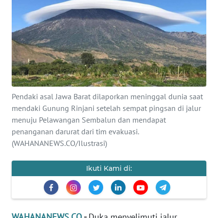
SAINS-TEKNO
KESEHATAN
INTERNASIONAL
SERBA-SERBI
Pendaki asal Jawa Barat dilaporkan meninggal dunia saat
mendaki Gunung Rinjani setelah sempat pingsan di jalur
PENDIDIKAN
menuju Pelawangan Sembalun dan mendapat
penanganan darurat dari tim evakuasi.
OLAHRAGA
(WAHANANEWS.CO/Ilustrasi)
OPINI
Ikuti Kami di:
EDITORIAL
WAHANANEWS.CO
-
Duka menyelimuti jalur