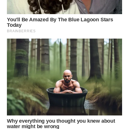
WN
NATUNA
WN
BINTAN
WN
MANDALIKA
WN
LIKUPANG
WN
LABUANBAJO
WN
BORNEO