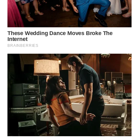
WN
BOGOR
WN
DEPOK
WN
TAPANULI
UTARA
WN
SAMOSIR
WN
PADANG
LAWAS