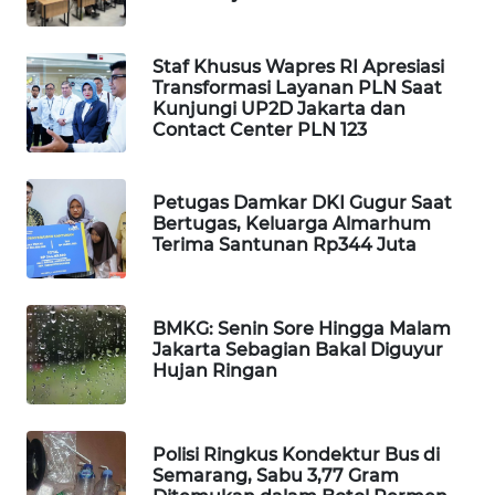
WAHANA
DESA
Staf Khusus Wapres RI Apresiasi
WISATA
Transformasi Layanan PLN Saat
Kunjungi UP2D Jakarta dan
LAPAK
Contact Center PLN 123
WAHANA
Petugas Damkar DKI Gugur Saat
Wahana
Bertugas, Keluarga Almarhum
Network
Terima Santunan Rp344 Juta
KONSUMEN
LISTRIK
BMKG: Senin Sore Hingga Malam
Jakarta Sebagian Bakal Diguyur
MASYARAKAT
Hujan Ringan
KELISTRIKAN
WALINKI
Polisi Ringkus Kondektur Bus di
ID
Semarang, Sabu 3,77 Gram