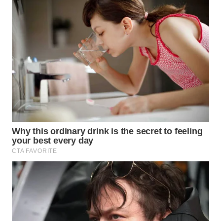
WN
INDRAMAYU
WN
KUNINGAN
WN
MAJALENGKA
WN
SUBANG
WN
SUKABUMI
WN
PURWAKARTA