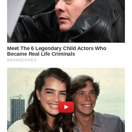
WN
PRIANGAN
TIMUR
WN
SEMARANG
WN
SOLO
WN
BOROBUDUR
WN
MADURA
WN
SURABAYA