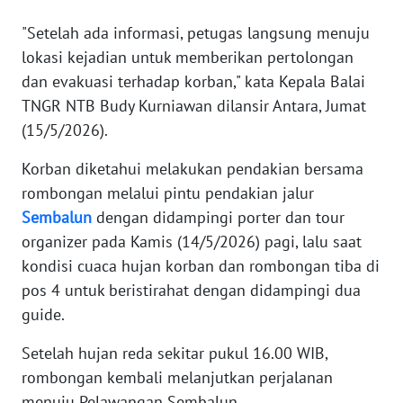
"Setelah ada informasi, petugas langsung menuju
KARIR
lokasi kejadian untuk memberikan pertolongan
dan evakuasi terhadap korban," kata Kepala Balai
DISCLAIMER
TNGR NTB Budy Kurniawan dilansir Antara, Jumat
(15/5/2026).
Wahana
News
Korban diketahui melakukan pendakian bersama
Regional
rombongan melalui pintu pendakian jalur
Sembalun
dengan didampingi porter dan tour
WN
SUMUT
organizer pada Kamis (14/5/2026) pagi, lalu saat
kondisi cuaca hujan korban dan rombongan tiba di
WN
pos 4 untuk beristirahat dengan didampingi dua
JAKARTA
guide.
WN
Setelah hujan reda sekitar pukul 16.00 WIB,
JABAR
rombongan kembali melanjutkan perjalanan
menuju Pelawangan Sembalun.