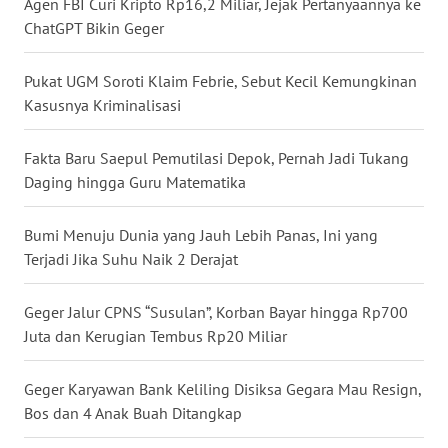
Agen FBI Curi Kripto Rp16,2 Miliar, Jejak Pertanyaannya ke
WN
ChatGPT Bikin Geger
NUSANTARA
Pukat UGM Soroti Klaim Febrie, Sebut Kecil Kemungkinan
WN
Kasusnya Kriminalisasi
JOGJA
Fakta Baru Saepul Pemutilasi Depok, Pernah Jadi Tukang
WN
Daging hingga Guru Matematika
JATIM
Bumi Menuju Dunia yang Jauh Lebih Panas, Ini yang
WN
Terjadi Jika Suhu Naik 2 Derajat
BALI
Geger Jalur CPNS “Susulan”, Korban Bayar hingga Rp700
WN
Juta dan Kerugian Tembus Rp20 Miliar
KALBAR
Geger Karyawan Bank Keliling Disiksa Gegara Mau Resign,
WN
Bos dan 4 Anak Buah Ditangkap
KALTENG