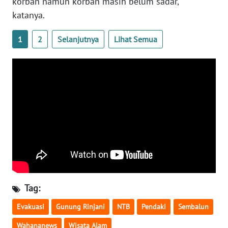
korban namun korban masih belum sadar,"
katanya.
WN
SERAMBI
1
2
Selanjutnya
Lihat Semua
WN
JAMBI
WN
SULTRA
WN
NTB
WN
SULTENG
Tag:
WN
Evakuasi
Gunung Rinjani
NTB
Pendaki
Sembalun
SULBAR
Wahananews
Wisata Alam