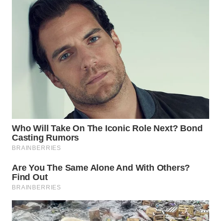
WN
SUMEDANG
WN
CIANJUR
WN
KEPULAUAN
SERIBU
WN
TANGERANG
WN
BINJAI
WN
CIREBON