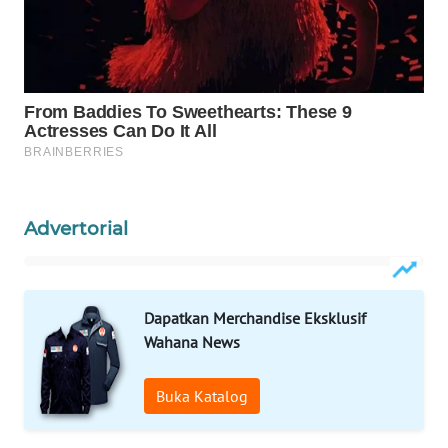
WN
NATUNA
WN
BINTAN
WN
MANDALIKA
Advertorial
WN
LIKUPANG
Dapatkan Merchandise Eksklusif
WN
Wahana News
LABUANBAJO
Buka Katalog
WN
BORNEO