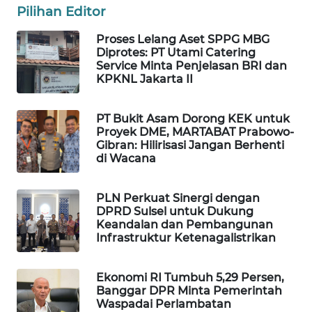
Pilihan Editor
Wahana
Media
Proses Lelang Aset SPPG MBG
Group
Diprotes: PT Utami Catering
Service Minta Penjelasan BRI dan
WAHANA
KPKNL Jakarta II
NEWS
PT Bukit Asam Dorong KEK untuk
WAHANA
Proyek DME, MARTABAT Prabowo-
TANI
Gibran: Hilirisasi Jangan Berhenti
di Wacana
WAHANA
ADVOKAT
PLN Perkuat Sinergi dengan
DPRD Sulsel untuk Dukung
Keandalan dan Pembangunan
WAHANA
Infrastruktur Ketenagalistrikan
INFRASTRUKTUR
Ekonomi RI Tumbuh 5,29 Persen,
WAHANA
Banggar DPR Minta Pemerintah
KONSUMEN
Waspadai Perlambatan