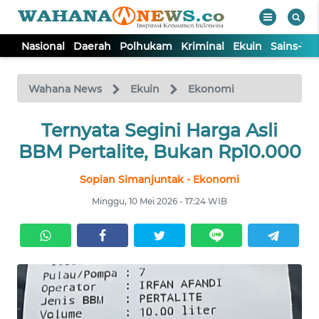
Nasional
Daerah
Polhukam
Kriminal
Ekuin
Sains-Te
WAHANA
Tutup
TV
Wahana News
Ekuin
Ekonomi
NASIONAL
Ternyata Segini Harga Asli
BBM Pertalite, Bukan Rp10.000
DAERAH
Sopian Simanjuntak - Ekonomi
Minggu, 10 Mei 2026 - 17:24 WIB
POLHUKAM
KRIMINAL
EKUIN