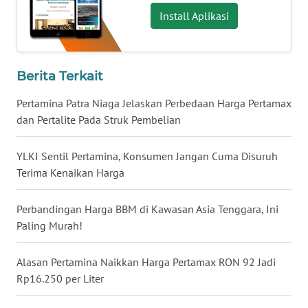
Install Aplikasi
WN
BABEL
WN
Berita Terkait
SUMBAR
Pertamina Patra Niaga Jelaskan Perbedaan Harga Pertamax
dan Pertalite Pada Struk Pembelian
WN
SUMSEL
YLKI Sentil Pertamina, Konsumen Jangan Cuma Disuruh
Terima Kenaikan Harga
WN
BENGKULU
Perbandingan Harga BBM di Kawasan Asia Tenggara, Ini
WN
Paling Murah!
LAMPUNG
Alasan Pertamina Naikkan Harga Pertamax RON 92 Jadi
WN
Rp16.250 per Liter
JATENG