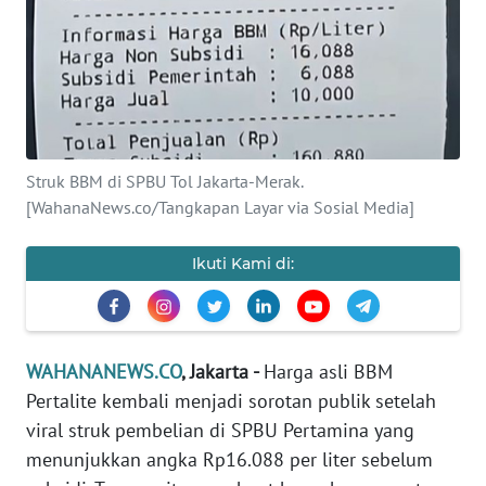
SAINS-TEKNO
KESEHATAN
INTERNASIONAL
Struk BBM di SPBU Tol Jakarta-Merak.
SERBA-SERBI
[WahanaNews.co/Tangkapan Layar via Sosial Media]
PENDIDIKAN
Ikuti Kami di:
OLAHRAGA
WAHANANEWS.CO
, Jakarta -
Harga asli BBM
OPINI
Pertalite kembali menjadi sorotan publik setelah
viral struk pembelian di SPBU Pertamina yang
EDITORIAL
menunjukkan angka Rp16.088 per liter sebelum