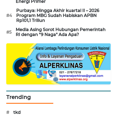
Energi Primer
WAHANA
Purbaya: Hingga Akhir kuartal II – 2026
DESA
#4
Program MBG Sudah Habiskan APBN
WISATA
Rp101,1 Triliun
Media Asing Sorot Hubungan Pemerintah
LAPAK
#5
RI dengan "9 Naga" Ada Apa?
WAHANA
Wahana
Network
KONSUMEN
LISTRIK
MASYARAKAT
KELISTRIKAN
Trending
WALINKI
ID
#
tkd