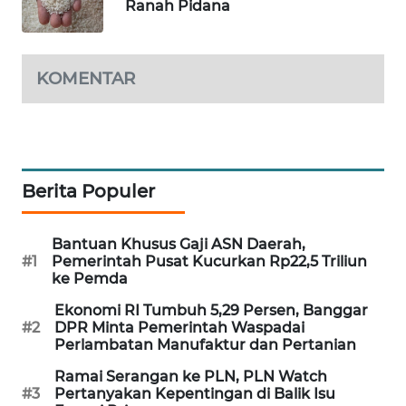
Ranah Pidana
WAHANA
SPORT
KOMENTAR
WAHANA
UMKM
WAHANA
SELEB
Berita Populer
WAHANA
PERSONA
Bantuan Khusus Gaji ASN Daerah,
#1
Pemerintah Pusat Kucurkan Rp22,5 Triliun
ke Pemda
WAHANA
OTOMOTIF
Ekonomi RI Tumbuh 5,29 Persen, Banggar
#2
DPR Minta Pemerintah Waspadai
Perlambatan Manufaktur dan Pertanian
WAHANA
Ramai Serangan ke PLN, PLN Watch
HEALTH
#3
Pertanyakan Kepentingan di Balik Isu