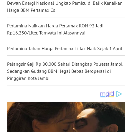
Dewan Energi Nasional Ungkap Pemicu di Balik Kenaikan
WN
Harga BBM Pertamax Cs
NUSANTARA
Pertamina Naikkan Harga Pertamax RON 92 Jadi
WN
Rp16.250/Liter, Ternyata Ini Alasannya!
JOGJA
Pertamina Tahan Harga Pertamax Tidak Naik Sejak 1 April
WN
JATIM
Pelangsir Gaji Rp 80.000 Sehari Ditangkap Polresta Jambi,
Sedangkan Gudang BBM Ilegal Bebas Beroperasi di
WN
Pinggiran Kota Jambi
BALI
WN
KALBAR
WN
KALTENG