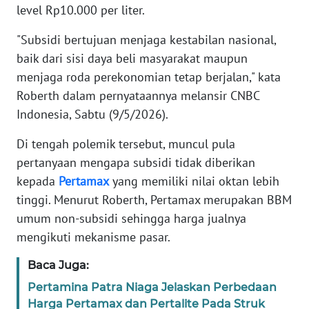
level Rp10.000 per liter.
KARIR
"Subsidi bertujuan menjaga kestabilan nasional,
baik dari sisi daya beli masyarakat maupun
DISCLAIMER
menjaga roda perekonomian tetap berjalan," kata
Roberth dalam pernyataannya melansir CNBC
Wahana
Indonesia, Sabtu (9/5/2026).
News
Regional
Di tengah polemik tersebut, muncul pula
pertanyaan mengapa subsidi tidak diberikan
WN
kepada
Pertamax
yang memiliki nilai oktan lebih
SUMUT
tinggi. Menurut Roberth, Pertamax merupakan BBM
umum non-subsidi sehingga harga jualnya
WN
JAKARTA
mengikuti mekanisme pasar.
Baca Juga:
WN
JABAR
Pertamina Patra Niaga Jelaskan Perbedaan
Harga Pertamax dan Pertalite Pada Struk