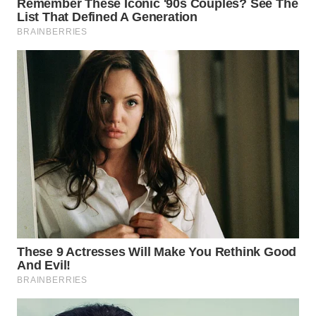
WN
BOGOR
WN
DEPOK
WN
TAPANULI
UTARA
WN
SAMOSIR
WN
PADANG
LAWAS