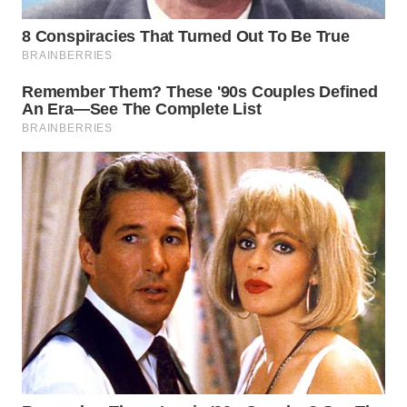
TAPANULI
TENGAH
WN DELI
SERDANG
WN
TEBING
TINGGI
WN
PAKPAK
WN
KARAWANG
WN
BEKASI