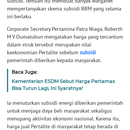
subsidi. Temuan itu membuat banyak warganet
Informasi
mempertanyakan skema subsidi BBM yang selama
INDEKS
ini berlaku.
BERITA
Corporate Secretary Pertamina Patra Niaga, Roberth
M V Dumatubun mengatakan harga yang tercantum
KONTAK
KAMI
dalam struk tersebut merupakan nilai
keekonomian Pertalite sebelum
subsidi
INFO
pemerintah diberikan kepada masyarakat.
IKLAN
Baca Juga:
TENTANG
Kementerian ESDM Sebut Harga Pertamax
KAMI
Bisa Turun Lagi, Ini Syaratnya!
PEDOMAN
Ia menuturkan subsidi energi diberikan pemerintah
MEDIA
untuk menjaga daya beli masyarakat sekaligus
SIBER
menopang aktivitas ekonomi nasional. Karena itu,
harga jual Pertalite di masyarakat tetap berada di
REDAKSI