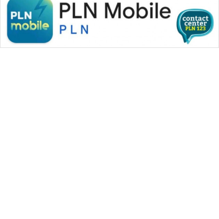
SONYA
ASA
NEWS
WAHANA MEDIA GROUP
|
|
|
WAHANA NEWS co
WAHANA TANI
WAHANA ADVOKAT
|
|
WAHANA INFRASTRUKTUR
WAHANA KONSUMEN
|
|
|
WAHANA LISTRIK
WAHANA TRAVEL
WAHANA TV
|
|
|
WAHANANEWS id
WAHANANEWS CO ID
WAHANANEWS NET