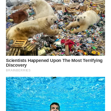
WN
INDRAMAYU
WN
KUNINGAN
WN
MAJALENGKA
WN
SUBANG
WN
SUKABUMI
WN
PURWAKARTA