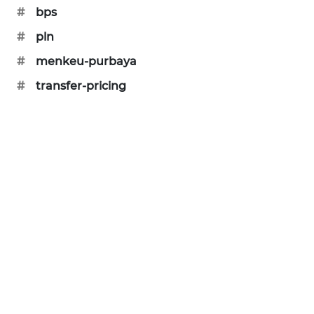
#
bps
MAWAKA
#
pln
ID
#
menkeu-purbaya
MARTABAT
#
transfer-pricing
NET
PLN
WATCH
MKLI
LPKKI
LKKI
KOPEKLIN