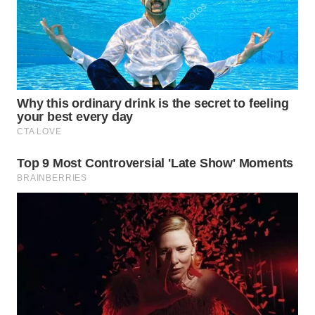
WN
PRIANGAN
TIMUR
WN
SEMARANG
WN
SOLO
WN
BOROBUDUR
WN
MADURA
WN
SURABAYA