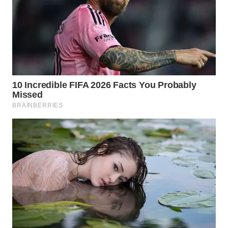
WN
MALUKU
WN
MALUT
WN
DAIRI
WN
DANAU
TOBA
WN
NIAS
WN
LANGKAT