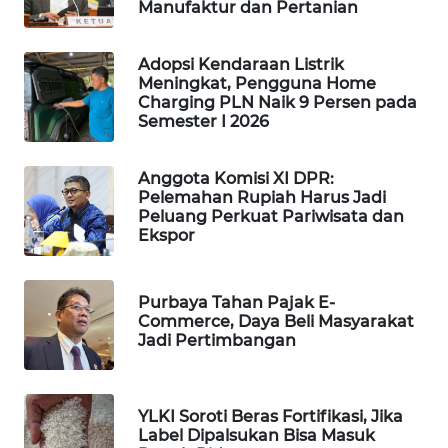
Manufaktur dan Pertanian
WAHANA
LISTRIK
Adopsi Kendaraan Listrik
Meningkat, Pengguna Home
Charging PLN Naik 9 Persen pada
WAHANA
Semester I 2026
TRAVEL
WAHANA
Anggota Komisi XI DPR:
Pelemahan Rupiah Harus Jadi
TV
Peluang Perkuat Pariwisata dan
Ekspor
WAHANANEWS
ID
Purbaya Tahan Pajak E-
Commerce, Daya Beli Masyarakat
WAHANANEWS
Jadi Pertimbangan
CO ID
WAHANANEWS
YLKI Soroti Beras Fortifikasi, Jika
NET
Label Dipalsukan Bisa Masuk