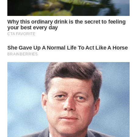
WN
TAPANULI
SELATAN
WN
TANJUNG
LESUNG
WN
KARO
WN
SIMALUNGUN
WN
LABUHANBATU
WN