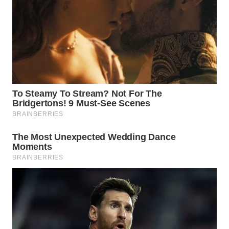
WN
KALTARA
WN
KALSEL
WN
KALTIM
WN
SULSEL
WN
GORONTALO
WN
SULUT