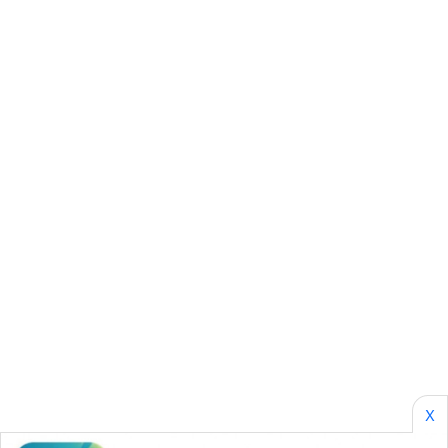
CILEUNGSI
NEWS
BERKAT
NEWS
BERAMPU
NEWS
ANUGERAH
NEWS
AKHLAK
ID
PERAPKI
NEWS
X