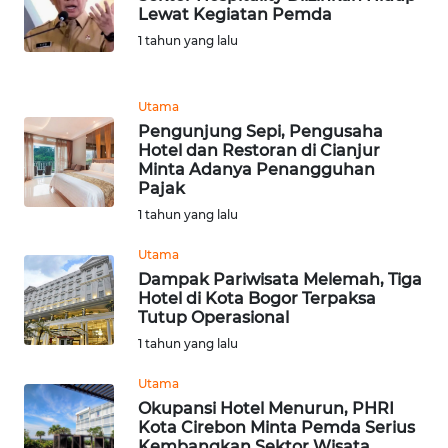
Lewat Kegiatan Pemda
1 tahun yang lalu
KARIR
DISCLAIMER
Utama
Pengunjung Sepi, Pengusaha
Hotel dan Restoran di Cianjur
Wahana
Minta Adanya Penangguhan
News
Pajak
Regional
1 tahun yang lalu
WN
Utama
SUMUT
Dampak Pariwisata Melemah, Tiga
Hotel di Kota Bogor Terpaksa
WN
Tutup Operasional
JAKARTA
1 tahun yang lalu
Utama
WN
Okupansi Hotel Menurun, PHRI
JABAR
Kota Cirebon Minta Pemda Serius
Kembangkan Sektor Wisata