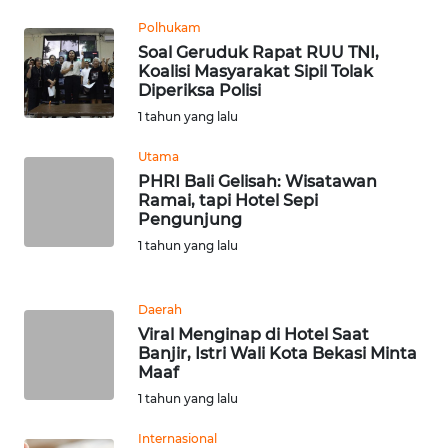
Polhukam
WN
Soal Geruduk Rapat RUU TNI,
SERAMBI
Koalisi Masyarakat Sipil Tolak
Diperiksa Polisi
WN
1 tahun yang lalu
JAMBI
Utama
PHRI Bali Gelisah: Wisatawan
WN
Ramai, tapi Hotel Sepi
SULTRA
Pengunjung
1 tahun yang lalu
WN
NTB
Daerah
WN
Viral Menginap di Hotel Saat
SULTENG
Banjir, Istri Wali Kota Bekasi Minta
Maaf
1 tahun yang lalu
WN
SULBAR
Internasional