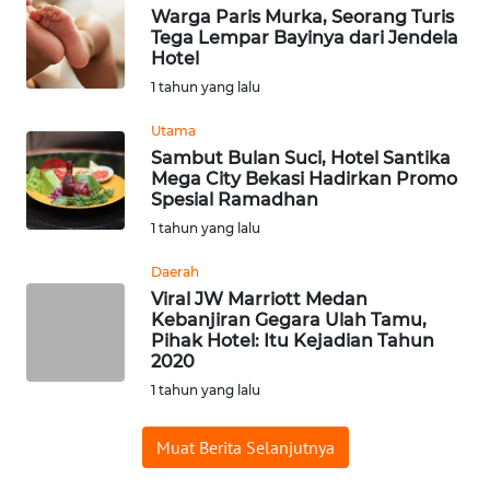
Warga Paris Murka, Seorang Turis
WN
Tega Lempar Bayinya dari Jendela
BABEL
Hotel
1 tahun yang lalu
WN
Utama
SUMBAR
Sambut Bulan Suci, Hotel Santika
Mega City Bekasi Hadirkan Promo
WN
Spesial Ramadhan
SUMSEL
1 tahun yang lalu
Daerah
WN
BENGKULU
Viral JW Marriott Medan
Kebanjiran Gegara Ulah Tamu,
Pihak Hotel: Itu Kejadian Tahun
WN
2020
LAMPUNG
1 tahun yang lalu
WN
Muat Berita Selanjutnya
JATENG