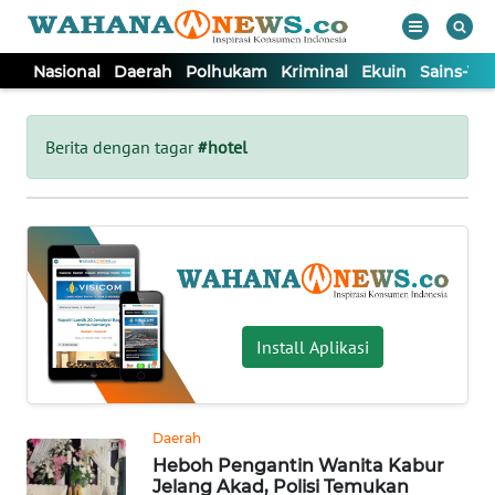
Nasional
Daerah
Polhukam
Kriminal
Ekuin
Sains-Te
WAHANA
Tutup
TV
Berita dengan tagar
#hotel
NASIONAL
DAERAH
POLHUKAM
Install Aplikasi
KRIMINAL
Daerah
EKUIN
Heboh Pengantin Wanita Kabur
Jelang Akad, Polisi Temukan