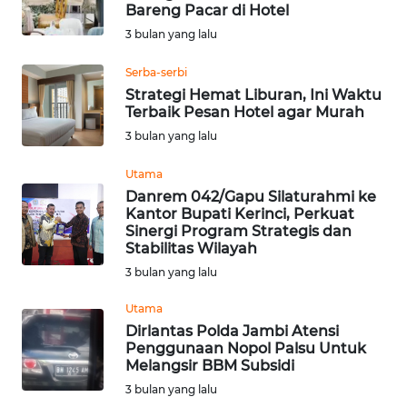
SAINS-TEKNO
Bareng Pacar di Hotel
3 bulan yang lalu
KESEHATAN
Serba-serbi
Strategi Hemat Liburan, Ini Waktu
INTERNASIONAL
Terbaik Pesan Hotel agar Murah
3 bulan yang lalu
SERBA-SERBI
Utama
Danrem 042/Gapu Silaturahmi ke
PENDIDIKAN
Kantor Bupati Kerinci, Perkuat
Sinergi Program Strategis dan
Stabilitas Wilayah
OLAHRAGA
3 bulan yang lalu
Utama
OPINI
Dirlantas Polda Jambi Atensi
Penggunaan Nopol Palsu Untuk
EDITORIAL
Melangsir BBM Subsidi
3 bulan yang lalu