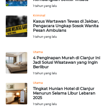
WN
1 tahun yang lalu
BANTEN
Kriminal
Kasus Wartawan Tewas di Jakbar,
WN
Pengacara Ungkap Sosok Wanita
NTT
Pesan Ambulans
1 tahun yang lalu
WN
KEPRI
Utama
WN
4 Penginapan Murah di Cianjur Ini
PAPUA
Jadi Solusi Wisatawan yang Ingin
Berlibur
1 tahun yang lalu
WN
PAPUA
Utama
BARAT
Tingkat Hunian Hotel di Cianjur
Menurun Selama Libur Lebaran
WN
2025
RIAU
1 tahun yang lalu