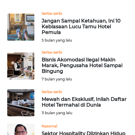
Informasi
Serba-serbi
INDEKS
Jangan Sampai Ketahuan, Ini 10
BERITA
Kebiasaan Lucu Tamu Hotel
Pemula
KONTAK
5 bulan yang lalu
KAMI
Serba-serbi
Bisnis Akomodasi Ilegal Makin
INFO
Marak, Pengusaha Hotel Sampai
IKLAN
Bingung
7 bulan yang lalu
TENTANG
KAMI
Serba-serbi
Mewah dan Eksklusif, Inilah Daftar
PEDOMAN
Hotel Termahal di Dunia
MEDIA
11 bulan yang lalu
SIBER
Nasional
REDAKSI
Sektor Hospitality Diizinkan Hidup