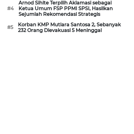
Arnod Sihite Terpilih Aklamasi sebagai
WN
#4
Ketua Umum FSP PPMI SPSI, Hasilkan
KALTARA
Sejumlah Rekomendasi Strategis
Korban KMP Mutiara Santosa 2, Sebanyak
#5
WN
232 Orang Dievakuasi 5 Meninggal
KALSEL
WN
KALTIM
WN
SULSEL
WN
GORONTALO
WN
SULUT