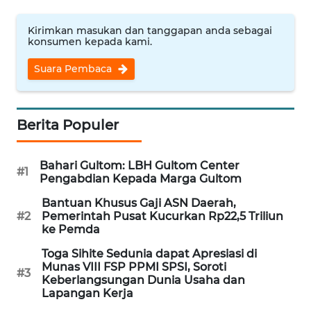
WN
Kirimkan masukan dan tanggapan anda sebagai
NUSANTARA
konsumen kepada kami.
Suara Pembaca
WN
JOGJA
WN
Berita Populer
JATIM
Bahari Gultom: LBH Gultom Center
WN
#1
Pengabdian Kepada Marga Gultom
BALI
Bantuan Khusus Gaji ASN Daerah,
#2
Pemerintah Pusat Kucurkan Rp22,5 Triliun
WN
ke Pemda
KALBAR
Toga Sihite Sedunia dapat Apresiasi di
Munas VIII FSP PPMI SPSI, Soroti
#3
WN
Keberlangsungan Dunia Usaha dan
KALTENG
Lapangan Kerja