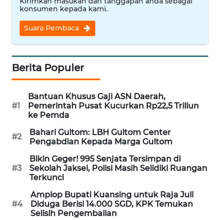
Kirimkan masukan dan tanggapan anda sebagai
Informasi
konsumen kepada kami.
INDEKS
Suara Pembaca
BERITA
KONTAK
Berita Populer
KAMI
Bantuan Khusus Gaji ASN Daerah,
INFO
#1
Pemerintah Pusat Kucurkan Rp22,5 Triliun
IKLAN
ke Pemda
Bahari Gultom: LBH Gultom Center
TENTANG
#2
Pengabdian Kepada Marga Gultom
KAMI
Bikin Geger! 995 Senjata Tersimpan di
#3
Sekolah Jaksel, Polisi Masih Selidiki Ruangan
PEDOMAN
Terkunci
MEDIA
SIBER
Amplop Bupati Kuansing untuk Raja Juli
#4
Diduga Berisi 14.000 SGD, KPK Temukan
Selisih Pengembalian
REDAKSI