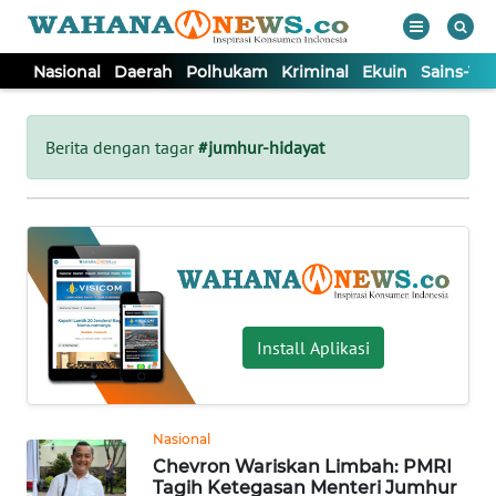
Nasional
Daerah
Polhukam
Kriminal
Ekuin
Sains-Te
WAHANA
Tutup
TV
Berita dengan tagar
#jumhur-hidayat
NASIONAL
DAERAH
POLHUKAM
Install Aplikasi
KRIMINAL
Nasional
EKUIN
Chevron Wariskan Limbah: PMRI
Tagih Ketegasan Menteri Jumhur