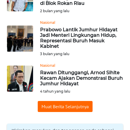
SAINS-TEKNO
di Blok Rokan Riau
2 bulan yang lalu
KESEHATAN
Nasional
Prabowo Lantik Jumhur Hidayat
Jadi Menteri Lingkungan Hidup,
INTERNASIONAL
Representasi Buruh Masuk
Kabinet
SERBA-SERBI
3 bulan yang lalu
Nasional
PENDIDIKAN
Rawan Ditunggangi, Arnod Sihite
Kecam Ajakan Demonstrasi Buruh
Jumhur Hidayat
OLAHRAGA
4 tahun yang lalu
OPINI
Muat Berita Selanjutnya
EDITORIAL