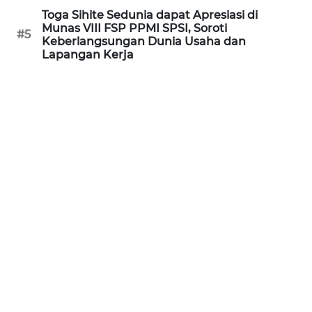
Toga Sihite Sedunia dapat Apresiasi di
Munas VIII FSP PPMI SPSI, Soroti
KARIR
#5
Keberlangsungan Dunia Usaha dan
Lapangan Kerja
DISCLAIMER
Wahana
News
Regional
WN
SUMUT
WN
JAKARTA
WN
JABAR