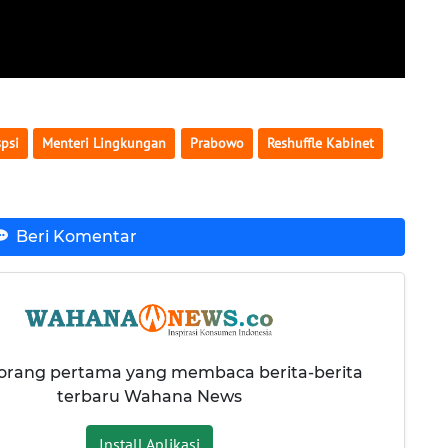
psi
Menteri Lingkungan
Prabowo
Reshuffle Kabinet
Beri Komentar
 orang pertama yang membaca berita-berita
terbaru Wahana News
Install Aplikasi