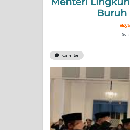
Menteri Lingkun
INDEKS
BERITA
Buruh 
KONTAK
Elsya
KAMI
Seni
INFO
IKLAN
Komentar
TENTANG
KAMI
PEDOMAN
MEDIA
SIBER
REDAKSI