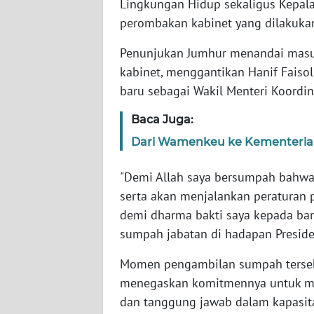
Lingkungan Hidup sekaligus Kepal
perombakan kabinet yang dilakukan 
WN
NTT
Penunjukan Jumhur menandai masuk
kabinet, menggantikan Hanif Faiso
WN
baru sebagai Wakil Menteri Koordi
KEPRI
Baca Juga:
WN
Dari Wamenkeu ke Kementerian 
PAPUA
"Demi Allah saya bersumpah bahwa
WN
serta akan menjalankan peraturan 
PAPUA
demi dharma bakti saya kepada ba
BARAT
sumpah jabatan di hadapan Preside
WN
Momen pengambilan sumpah terseb
RIAU
menegaskan komitmennya untuk men
dan tanggung jawab dalam kapasit
WN