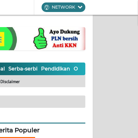
NETWORK
al
Serba-serbi
Pendidikan
Olahraga
Opini
Editoria
Disclaimer
erita Populer