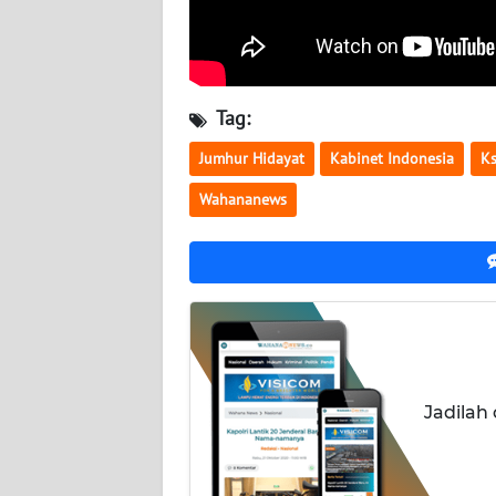
NUSANTARA
WN
JOGJA
Tag:
WN
Jumhur Hidayat
Kabinet Indonesia
Ks
JATIM
Wahananews
WN
BALI
WN
KALBAR
WN
Jadilah
KALTENG
WN