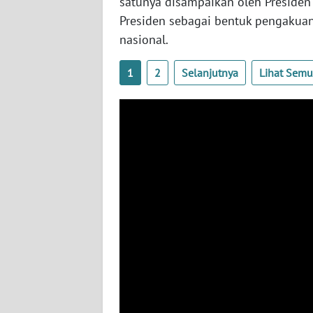
satunya disampaikan oleh Presiden
BABEL
Presiden sebagai bentuk pengaku
nasional.
WN
SUMBAR
1
2
Selanjutnya
Lihat Sem
WN
SUMSEL
WN
BENGKULU
WN
LAMPUNG
WN
JATENG
WN