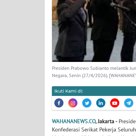
KARIR
DISCLAIMER
Wahana
News
Regional
WN
Presiden Prabowo Subianto melantik Jum
SUMUT
Negara, Senin (27/4/2026). [WAHANANE
WN
JAKARTA
Ikuti Kami di:
WN
JABAR
WAHANANEWS.CO
, Jakarta -
Preside
Konfederasi Serikat Pekerja Seluruh
WN
BANTEN