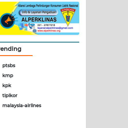
rending
ptsbs
kmp
kpk
tipikor
malaysia-airlines