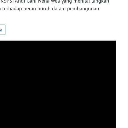
 KSPSI Andi Gani Nena Wea yang menilai langkah
an terhadap peran buruh dalam pembangunan
ua