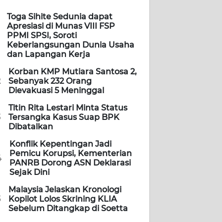
Toga Sihite Sedunia dapat
Apresiasi di Munas VIII FSP
PPMI SPSI, Soroti
Keberlangsungan Dunia Usaha
dan Lapangan Kerja
Korban KMP Mutiara Santosa 2,
2
Sebanyak 232 Orang
Dievakuasi 5 Meninggal
Titin Rita Lestari Minta Status
3
Tersangka Kasus Suap BPK
Dibatalkan
Konflik Kepentingan Jadi
Pemicu Korupsi, Kementerian
4
PANRB Dorong ASN Deklarasi
Sejak Dini
Malaysia Jelaskan Kronologi
5
Kopilot Lolos Skrining KLIA
Sebelum Ditangkap di Soetta