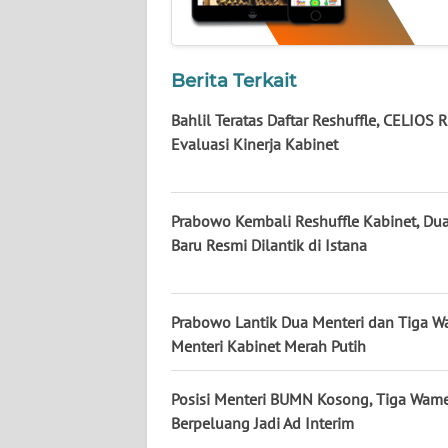
KALTARA
WN
KALSEL
Berita Terkait
Bahlil Teratas Daftar Reshuffle, CELIOS R
WN
Evaluasi Kinerja Kabinet
KALTIM
WN
Prabowo Kembali Reshuffle Kabinet, D
SULSEL
Baru Resmi Dilantik di Istana
WN
GORONTALO
Prabowo Lantik Dua Menteri dan Tiga Wa
Menteri Kabinet Merah Putih
WN
SULUT
Posisi Menteri BUMN Kosong, Tiga Wam
Berpeluang Jadi Ad Interim
WN
MALUKU