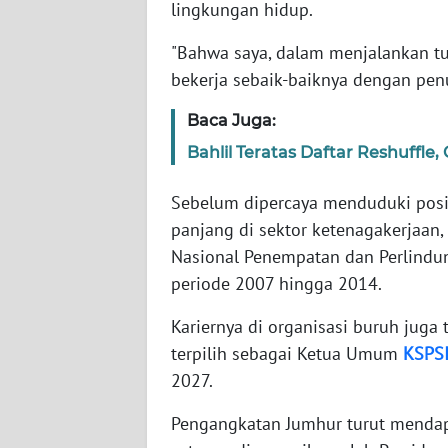
lingkungan hidup.
SERAMBI
"Bahwa saya, dalam menjalankan tu
WN
bekerja sebaik-baiknya dengan pen
JAMBI
Baca Juga:
WN
Bahlil Teratas Daftar Reshuffle,
SULTRA
Sebelum dipercaya menduduki posisi
WN
panjang di sektor ketenagakerjaan
NTB
Nasional Penempatan dan Perlindu
periode 2007 hingga 2014.
WN
SULTENG
Kariernya di organisasi buruh juga 
terpilih sebagai Ketua Umum
KSPS
WN
2027.
SULBAR
Pengangkatan Jumhur turut mendapa
WN