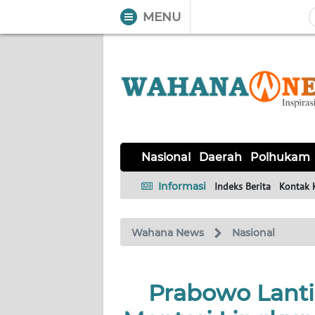
MENU
WAHANA
Tutup
TV
NASIONAL
DAERAH
POLHUKAM
KRIMINAL
EKUIN
SAINS-
KESEHATAN
INTERNASIONAL
Nasional
Daerah
Polhukam
TEKNO
Informasi
Indeks Berita
Kontak 
SERBA-
PENDIDIKAN
OLAHRAGA
OPINI
SERBI
Wahana News
Nasional
EDITORIAL
Prabowo Lanti
Informasi