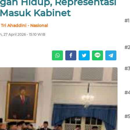
gan Hidup, Representasi
Masuk Kabinet
#1
 Tri Ahaddini - Nasional
n, 27 April 2026 - 15:10 WIB
#
#
#
#