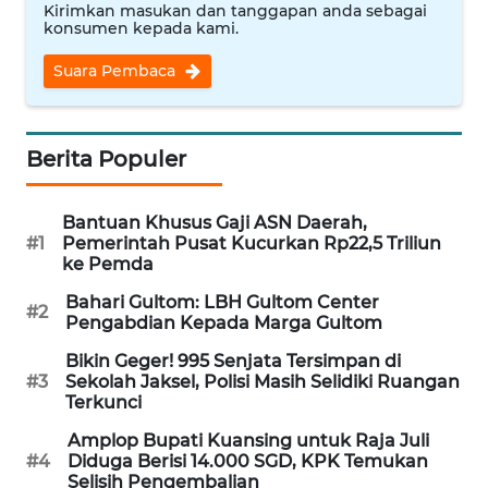
Kirimkan masukan dan tanggapan anda sebagai
WN
konsumen kepada kami.
NUSANTARA
Suara Pembaca
WN
JOGJA
Berita Populer
WN
JATIM
Bantuan Khusus Gaji ASN Daerah,
#1
Pemerintah Pusat Kucurkan Rp22,5 Triliun
ke Pemda
WN
BALI
Bahari Gultom: LBH Gultom Center
#2
Pengabdian Kepada Marga Gultom
WN
Bikin Geger! 995 Senjata Tersimpan di
KALBAR
#3
Sekolah Jaksel, Polisi Masih Selidiki Ruangan
Terkunci
WN
Amplop Bupati Kuansing untuk Raja Juli
KALTENG
#4
Diduga Berisi 14.000 SGD, KPK Temukan
Selisih Pengembalian