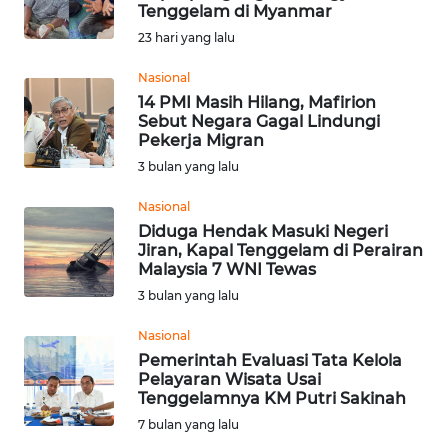
SAINS-TEKNO
Tenggelam di Myanmar
23 hari yang lalu
KESEHATAN
Nasional
14 PMI Masih Hilang, Mafirion
Sebut Negara Gagal Lindungi
INTERNASIONAL
Pekerja Migran
3 bulan yang lalu
SERBA-SERBI
Nasional
Diduga Hendak Masuki Negeri
PENDIDIKAN
Jiran, Kapal Tenggelam di Perairan
Malaysia 7 WNI Tewas
OLAHRAGA
3 bulan yang lalu
Nasional
OPINI
Pemerintah Evaluasi Tata Kelola
Pelayaran Wisata Usai
Tenggelamnya KM Putri Sakinah
EDITORIAL
7 bulan yang lalu