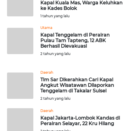
Kapal Kuala Mas, Warga Keluhkan
WN
ke Kades Bolok
BANTEN
1 tahun yang lalu
WN
Utama
NTT
Kapal Tenggelam di Perairan
Pulau Tam Tapteng, 12 ABK
Berhasil Dievakuasi
WN
2 tahun yang lalu
KEPRI
WN
Daerah
PAPUA
Tim Sar Dikerahkan Cari Kapal
Angkut Wisatawan Dilaporkan
Tenggelam di Takalar Sulsel
WN
PAPUA
2 tahun yang lalu
BARAT
Daerah
Kapal Jakarta-Lombok Kandas di
WN
Perairan Selayar, 22 Kru Hilang
RIAU