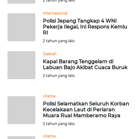
2 tahun yang lalu
WN
Internasional
SERAMBI
Polisi Jepang Tangkap 4 WNI
Pekerja Ilegal, Ini Respons Kemlu
RI
WN
JAMBI
2 tahun yang lalu
Daerah
WN
Kapal Barang Tenggelam di
SULTRA
Labuan Bajo Akibat Cuaca Buruk
2 tahun yang lalu
WN
NTB
Utama
WN
Polisi Selamatkan Seluruh Korban
SULTENG
Kecelakaan Laut di Periaran
Muara Ruai Mamberamo Raya
3 tahun yang lalu
WN
SULBAR
Utama