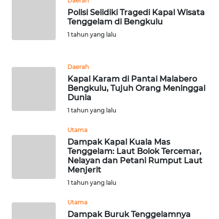
Daerah
Polisi Selidiki Tragedi Kapal Wisata
Tenggelam di Bengkulu
KARIR
1 tahun yang lalu
DISCLAIMER
Daerah
Wahana
Kapal Karam di Pantai Malabero
News
Bengkulu, Tujuh Orang Meninggal
Regional
Dunia
1 tahun yang lalu
WN
SUMUT
Utama
Dampak Kapal Kuala Mas
Tenggelam: Laut Bolok Tercemar,
WN
Nelayan dan Petani Rumput Laut
JAKARTA
Menjerit
1 tahun yang lalu
WN
JABAR
Utama
Dampak Buruk Tenggelamnya