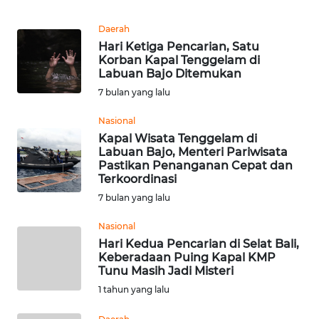
Informasi
Daerah
INDEKS
Hari Ketiga Pencarian, Satu
BERITA
Korban Kapal Tenggelam di
Labuan Bajo Ditemukan
KONTAK
7 bulan yang lalu
KAMI
Nasional
Kapal Wisata Tenggelam di
INFO
Labuan Bajo, Menteri Pariwisata
IKLAN
Pastikan Penanganan Cepat dan
Terkoordinasi
TENTANG
7 bulan yang lalu
KAMI
Nasional
Hari Kedua Pencarian di Selat Bali,
PEDOMAN
Keberadaan Puing Kapal KMP
MEDIA
Tunu Masih Jadi Misteri
SIBER
1 tahun yang lalu
REDAKSI