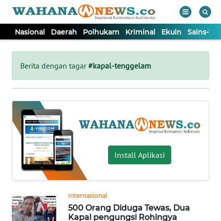
Nasional
Daerah
Polhukam
Kriminal
Ekuin
Sains-Te
WAHANA
Tutup
TV
Berita dengan tagar
#kapal-tenggelam
NASIONAL
DAERAH
POLHUKAM
Install Aplikasi
KRIMINAL
Internasional
EKUIN
500 Orang Diduga Tewas, Dua
Kapal pengungsi Rohingya