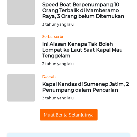
Speed Boat Berpenumpang 10
WN
Orang Terbalik di Mamberamo
BABEL
Raya, 3 Orang belum Ditemukan
3 tahun yang lalu
WN
Serba-serbi
SUMBAR
Ini Alasan Kenapa Tak Boleh
Lompat ke Laut Saat Kapal Mau
WN
Tenggelam
SUMSEL
3 tahun yang lalu
WN
Daerah
BENGKULU
Kapal Kandas di Sumenep Jatim, 2
Penumpang dalam Pencarian
3 tahun yang lalu
WN
LAMPUNG
Muat Berita Selanjutnya
WN
JATENG