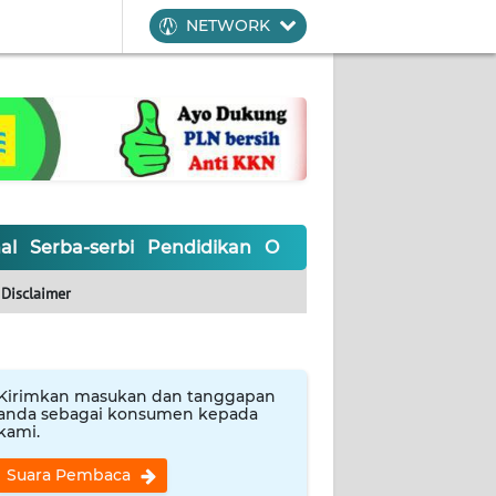
NETWORK
al
Serba-serbi
Pendidikan
Olahraga
Opini
Editoria
Disclaimer
Kirimkan masukan dan tanggapan
anda sebagai konsumen kepada
kami.
Suara Pembaca