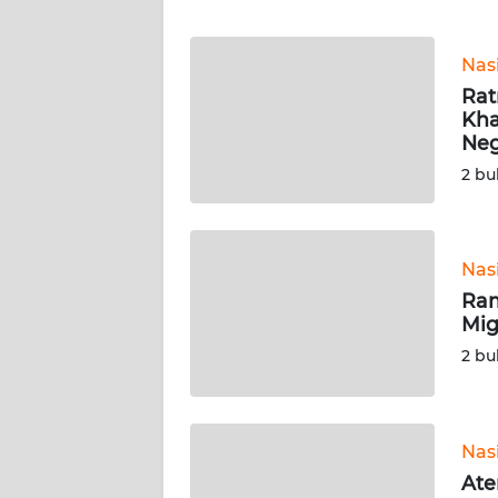
WN
Nas
NTT
Rat
Kha
WN
Neg
KEPRI
2 bu
WN
PAPUA
Nas
Ram
WN
Mig
PAPUA
BARAT
2 bu
WN
RIAU
Nas
Ate
WN