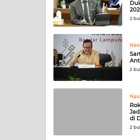
KARIR
Duk
202
2 bu
DISCLAIMER
Wahana
News
Nas
Regional
Sar
Ant
WN
2 bu
SUMUT
WN
JAKARTA
Nas
Rok
WN
Jad
JABAR
di 
2 bu
WN
BANTEN