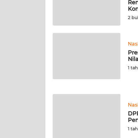
Ren
SERAMBI
Kom
2 bu
WN
JAMBI
WN
Nas
SULTRA
Pre
Nil
WN
1 ta
NTB
WN
SULTENG
Nas
WN
DPR
SULBAR
Pe
1 ta
WN