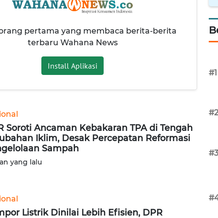
B
 orang pertama yang membaca berita-berita
terbaru Wahana News
Install Aplikasi
#1
#
ional
 Soroti Ancaman Kebakaran TPA di Tengah
ubahan Iklim, Desak Percepatan Reformasi
gelolaan Sampah
#
lan yang lalu
#
ional
por Listrik Dinilai Lebih Efisien, DPR