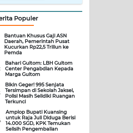
erita Populer
Bantuan Khusus Gaji ASN
Daerah, Pemerintah Pusat
Kucurkan Rp22,5 Triliun ke
Pemda
Bahari Gultom: LBH Gultom
2
Center Pengabdian Kepada
Marga Gultom
Bikin Geger! 995 Senjata
Tersimpan di Sekolah Jaksel,
3
Polisi Masih Selidiki Ruangan
Terkunci
Amplop Bupati Kuansing
untuk Raja Juli Diduga Berisi
4
14.000 SGD, KPK Temukan
Selisih Pengembalian