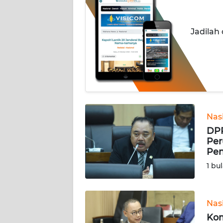
INDEKS
BERITA
Jadilah
KONTAK
KAMI
INFO
IKLAN
TENTANG
Nas
KAMI
DPR
Per
Pen
PEDOMAN
MEDIA
1 bu
SIBER
REDAKSI
Nas
Kom