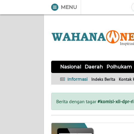
MENU
WAHANA
Tutup
TV
NASIONAL
DAERAH
POLHUKAM
KRIMINAL
EKUIN
SAINS-
KESEHATAN
INTERNASIONAL
Nasional
Daerah
Polhukam
TEKNO
Informasi
Indeks Berita
Kontak 
SERBA-
PENDIDIKAN
OLAHRAGA
OPINI
SERBI
Berita dengan tagar
#komisi-xii-dpr-ri
EDITORIAL
Informasi