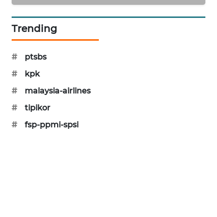
KARING
NEWS
Trending
JURNAL
MARITIM
#
ptsbs
#
kpk
HUMBANG
NEWS
#
malaysia-airlines
#
tipikor
GARONGGANG
NEWS
#
fsp-ppmi-spsi
FISUELRI
ID
ENERGI
NEWS