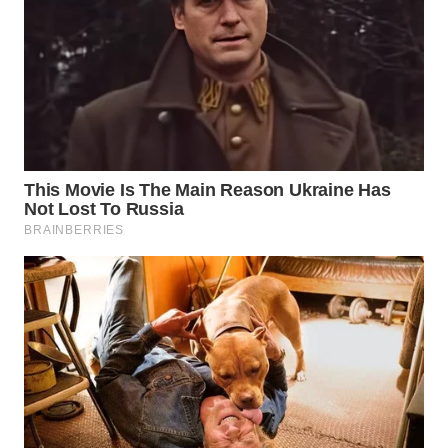
TAPANULI
TENGAH
WN DELI
SERDANG
WN
TEBING
TINGGI
WN
PAKPAK
WN
KARAWANG
WN
BEKASI