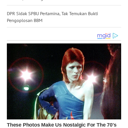
WN
KALTARA
DPR Sidak SPBU Pertamina, Tak Temukan Bukti
Pengoplosan BBM
WN
KALSEL
WN
KALTIM
WN
SULSEL
WN
GORONTALO
WN
SULUT