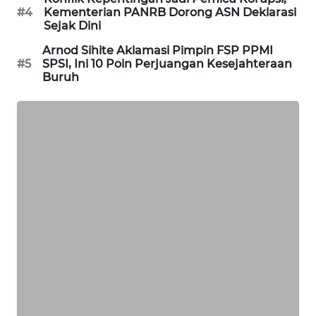
#4
Kementerian PANRB Dorong ASN Deklarasi
SIBARAGAS
Sejak Dini
NEWS
Arnod Sihite Aklamasi Pimpin FSP PPMI
#5
SPSI, Ini 10 Poin Perjuangan Kesejahteraan
METRO
Buruh
SIANTAR
NEWS
METRO
MEDAN
NEWS
METRO
JAKARTA
NEWS
KRT
NEWS