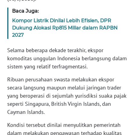
WN
Baca Juga:
BANTEN
Kompor Listrik Dinilai Lebih Efisien, DPR
WN
Dukung Alokasi Rp815 Miliar dalam RAPBN
NTT
2027
WN
Selama beberapa dekade terakhir, ekspor
KEPRI
komoditas unggulan Indonesia berlangsung dalam
sistem yang relatif terfragmentasi.
WN
PAPUA
Ribuan perusahaan swasta melakukan ekspor
secara langsung maupun melalui jaringan trader
WN
yang beroperasi di sejumlah yurisdiksi suaka pajak
PAPUA
seperti Singapura, British Virgin Islands, dan
BARAT
Cayman Islands.
WN
Kondisi tersebut dinilai menyulitkan pemerintah
RIAU
dalam melakukan pengawasan terhadap kualitas