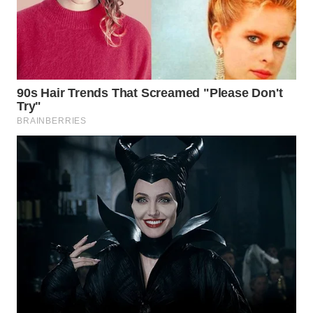
WN
PRIANGAN
TIMUR
WN
SEMARANG
WN
SOLO
WN
BOROBUDUR
WN
MADURA
WN
SURABAYA