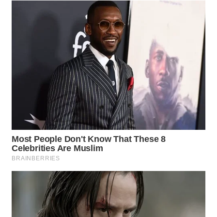
Wahana
Media
Group
WAHANA
NEWS
WAHANA
TANI
WAHANA
ADVOKAT
WAHANA
INFRASTRUKTUR
WAHANA
KONSUMEN