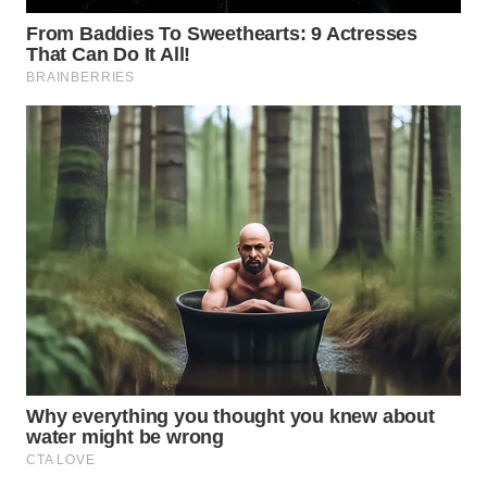
WN
NATUNA
WN
BINTAN
WN
MANDALIKA
WN
LIKUPANG
WN
LABUANBAJO
WN
BORNEO