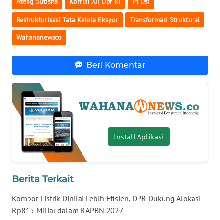
Ateng Sutisna
Komisi Xii Dpr Ri
Pt Dsi
WN
Restrukturisasi Tata Kelola Ekspor
Transformasi Struktural
BABEL
Wahananewsco
WN
SUMBAR
Beri Komentar
WN
SUMSEL
WN
BENGKULU
Install Aplikasi
WN
LAMPUNG
Berita Terkait
WN
Kompor Listrik Dinilai Lebih Efisien, DPR Dukung Alokasi
JATENG
Rp815 Miliar dalam RAPBN 2027