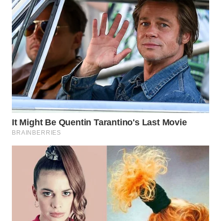
WN
INDRAMAYU
WN
KUNINGAN
WN
MAJALENGKA
WN
SUBANG
WN
SUKABUMI
WN
PURWAKARTA