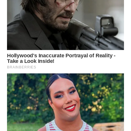
WAHANA
LISTRIK
WAHANA
TRAVEL
WAHANA
TV
WAHANANEWS
ID
WAHANANEWS
CO ID
WAHANANEWS
NET