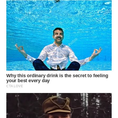
WN
TAPANULI
SELATAN
WN
TANJUNG
LESUNG
WN
KARO
WN
SIMALUNGUN
WN
LABUHANBATU
WN