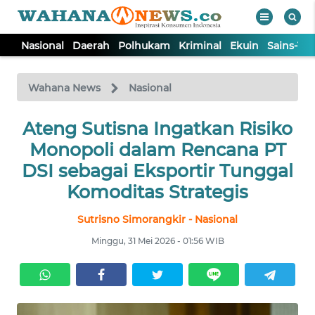
Nasional
Daerah
Polhukam
Kriminal
Ekuin
Sains-Te
WAHANA
Tutup
TV
Wahana News
Nasional
NASIONAL
Ateng Sutisna Ingatkan Risiko
Monopoli dalam Rencana PT
DAERAH
DSI sebagai Eksportir Tunggal
Komoditas Strategis
POLHUKAM
Sutrisno Simorangkir - Nasional
Minggu, 31 Mei 2026 - 01:56 WIB
KRIMINAL
EKUIN