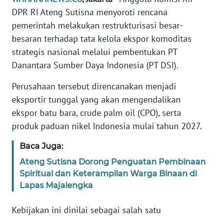
Informasi
DPR RI Ateng Sutisna menyoroti rencana
pemerintah melakukan restrukturisasi besar-
INDEKS
BERITA
besaran terhadap tata kelola ekspor komoditas
strategis nasional melalui pembentukan PT
KONTAK
Danantara Sumber Daya Indonesia (PT DSI).
KAMI
Perusahaan tersebut direncanakan menjadi
INFO
eksportir tunggal yang akan mengendalikan
IKLAN
ekspor batu bara, crude palm oil (CPO), serta
produk paduan nikel Indonesia mulai tahun 2027.
TENTANG
KAMI
Baca Juga:
Ateng Sutisna Dorong Penguatan Pembinaan
PEDOMAN
Spiritual dan Keterampilan Warga Binaan di
MEDIA
Lapas Majalengka
SIBER
Kebijakan ini dinilai sebagai salah satu
REDAKSI