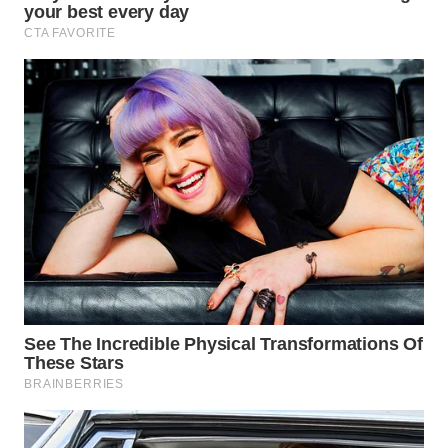
WN
SUMEDANG
WN
CIANJUR
WN
KEPULAUAN
SERIBU
WN
TANGERANG
WN
BINJAI
WN
CIREBON