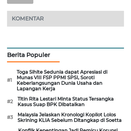
PORTAL
KONSUMEN
KOMENTAR
FORWAMKI
ALPERKLINAS
Berita Populer
FORJASIDA
Toga Sihite Sedunia dapat Apresiasi di
TAMBANG
Munas VIII FSP PPMI SPSI, Soroti
NEWS
#1
Keberlangsungan Dunia Usaha dan
Lapangan Kerja
SITUNGIR
Titin Rita Lestari Minta Status Tersangka
#2
NEWS
Kasus Suap BPK Dibatalkan
Malaysia Jelaskan Kronologi Kopilot Lolos
SIDIKALANG
#3
Skrining KLIA Sebelum Ditangkap di Soetta
NEWS
Konflik Kepentingan Jadi Pemicu Korupsi,