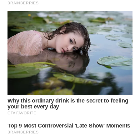
WN
MALUKU
WN
MALUT
WN
DAIRI
WN
DANAU
TOBA
WN
NIAS
WN
LANGKAT