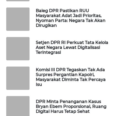
MAWAKA
Baleg DPR Pastikan RUU
ID
Masyarakat Adat Jadi Prioritas,
Nyoman Parta: Negara Tak Akan
Dirugikan
MARTABAT
NET
Setjen DPR RI Perkuat Tata Kelola
PLN
Aset Negara Lewat Digitalisasi
Terintegrasi
WATCH
MKLI
Komisi III DPR Tegaskan Tak Ada
Surpres Pergantian Kapolri,
Masyarakat Diminta Tak Percaya
LPKKI
Isu
LKKI
DPR Minta Penanganan Kasus
Bryan Ebem Proporsional, Ruang
KOPEKLIN
Digital Harus Tetap Sehat