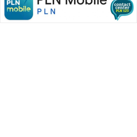
WAHANA MEDIA GROUP
|
|
|
WAHANA NEWS co
WAHANA TANI
WAHANA ADVOKAT
|
|
WAHANA INFRASTRUKTUR
WAHANA KONSUMEN
|
|
|
WAHANA LISTRIK
WAHANA TRAVEL
WAHANA TV
|
|
|
WAHANANEWS id
WAHANANEWS CO ID
WAHANANEWS NET
|
|
|
WAHANA SPORT ID
Wahana UMKM
Wahana Seleb