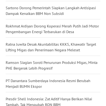
WN
Sartono Dorong Pemerintah Siapkan Langkah Antisipasi
NUSANTARA
Dampak Kenaikan BBM Non Subsidi
WN
Rokhmat Ardiyan Dorong Koperasi Merah Putih Jadi Motor
JOGJA
Pengembangan Energi Terbarukan di Desa
WN
Ratna Juwita Desak Akuntabilitas KKKS, Khawatir Target
JATIM
Lifting Migas dan Penerimaan Negara Meleset
WN
Ramson Siagian Soroti Penurunan Produksi Migas, Minta
BALI
PHE Bergerak Lebih Progresif
WN
PT Danantara Sumberdaya Indonesia Resmi Berubah
KALBAR
Menjadi BUMN Ekspor
WN
KALTENG
Presdir Shell Indonesia: Zat Aditif Hanya Berikan Nilai
Tambah, Tak Mengubah RON BBM