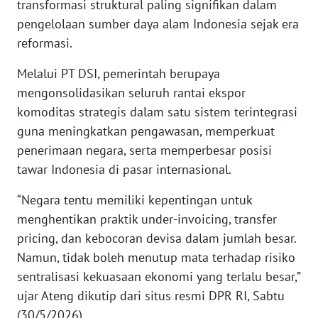
transformasi struktural paling signifikan dalam
pengelolaan sumber daya alam Indonesia sejak era
KARIR
reformasi.
DISCLAIMER
Melalui PT DSI, pemerintah berupaya
mengonsolidasikan seluruh rantai ekspor
Wahana
komoditas strategis dalam satu sistem terintegrasi
News
guna meningkatkan pengawasan, memperkuat
Regional
penerimaan negara, serta memperbesar posisi
tawar Indonesia di pasar internasional.
WN
SUMUT
“Negara tentu memiliki kepentingan untuk
menghentikan praktik under-invoicing, transfer
WN
pricing, dan kebocoran devisa dalam jumlah besar.
JAKARTA
Namun, tidak boleh menutup mata terhadap risiko
sentralisasi kekuasaan ekonomi yang terlalu besar,”
WN
JABAR
ujar Ateng dikutip dari situs resmi DPR RI, Sabtu
(30/5/2026).