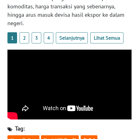
komoditas, harga transaksi yang sebenarnya,
WN
hingga arus masuk devisa hasil ekspor ke dalam
SERAMBI
negeri.
WN
1
2
3
4
Selanjutnya
Lihat Semua
JAMBI
WN
SULTRA
WN
NTB
WN
SULTENG
WN
Tag:
SULBAR