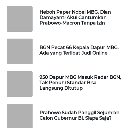
WAHANA
DESA
Heboh Paper Nobel MBG, Dian
Damayanti Akui Cantumkan
WISATA
Prabowo-Macron Tanpa Izin
LAPAK
WAHANA
BGN Pecat 66 Kepala Dapur MBG,
Ada yang Terlibat Judi Online
Wahana
Network
KONSUMEN
950 Dapur MBG Masuk Radar BGN,
LISTRIK
Tak Penuhi Standar Bisa
Langsung Ditutup
MASYARAKAT
KELISTRIKAN
Prabowo Sudah Panggil Sejumlah
WALINKI
Calon Gubernur BI, Siapa Saja?
ID