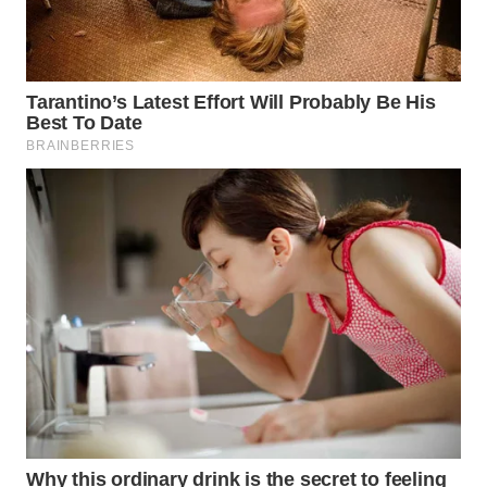
WN
BOGOR
WN
DEPOK
WN
TAPANULI
UTARA
WN
SAMOSIR
WN
PADANG
LAWAS