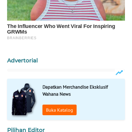
WAHANA
SPORT
WAHANA
UMKM
WAHANA
SELEB
Advertorial
WAHANA
PERSONA
Dapatkan Merchandise Eksklusif
Wahana News
WAHANA
OTOMOTIF
Buka Katalog
WAHANA
HEALTH
Pilihan Editor