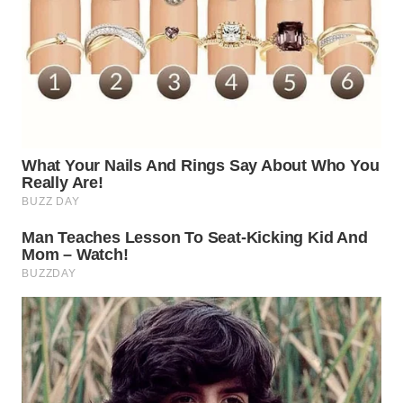
WN
SUMEDANG
WN
CIANJUR
WN
KEPULAUAN
SERIBU
WN
TANGERANG
WN
BINJAI
WN
CIREBON