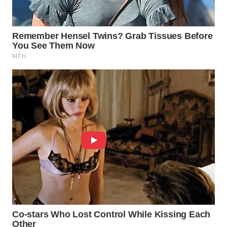
WN
PRIANGAN
TIMUR
WN
SEMARANG
WN
SOLO
WN
BOROBUDUR
WN
MADURA
WN
SURABAYA