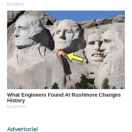
WN
NATUNA
WN
BINTAN
WN
MANDALIKA
WN
LIKUPANG
WN
LABUANBAJO
WN
BORNEO
Advertorial