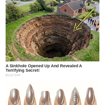
WN
BOGOR
WN
DEPOK
WN
TAPANULI
UTARA
WN
SAMOSIR
WN
PADANG
LAWAS