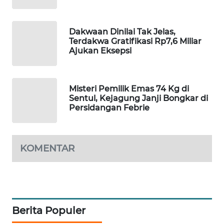
WAHANA
SPORT
Dakwaan Dinilai Tak Jelas,
Terdakwa Gratifikasi Rp7,6 Miliar
WAHANA
Ajukan Eksepsi
UMKM
WAHANA
Misteri Pemilik Emas 74 Kg di
SELEB
Sentul, Kejagung Janji Bongkar di
Persidangan Febrie
WAHANA
PERSONA
KOMENTAR
WAHANA
OTOMOTIF
WAHANA
HEALTH
Berita Populer