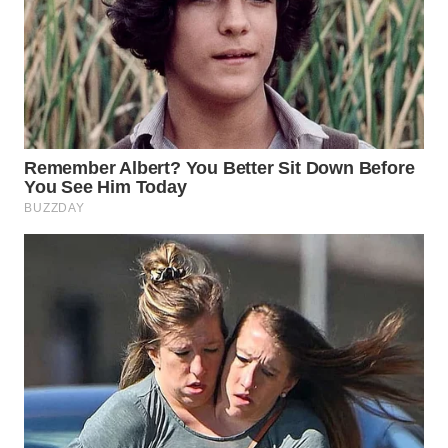
WN
INDRAMAYU
WN
KUNINGAN
WN
MAJALENGKA
WN
SUBANG
WN
SUKABUMI
WN
PURWAKARTA