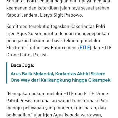
Korlantas Polri sebagai bagian dari upaya menjaga
Informasi
keamanan dan ketertiban jalan raya sesuai arahan
INDEKS
Kapolri Jenderal Listyo Sigit Prabowo.
BERITA
Komitmen tersebut ditegaskan Kakorlantas Polri
Irjen Agus Suryonugroho dengan mengedepankan
KONTAK
KAMI
penegakan hukum berbasis teknologi melalui
Electronic Traffic Law Enforcement (
ETLE
) dan ETLE
INFO
Drone Patrol Presisi.
IKLAN
Baca Juga:
TENTANG
Arus Balik Melandai, Korlantas Akhiri Sistem
KAMI
One Way dari Kalikangkung hingga Cikampek
PEDOMAN
"Penegakan hukum melalui ETLE dan ETLE Drone
MEDIA
Patrol Presisi merupakan wujud transformasi Polri
SIBER
menuju pelayanan yang modern, transparan, dan
berkeadilan," ujar Irjen Agus kepada wartawan,
REDAKSI