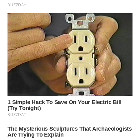
WN
TAPANULI
SELATAN
WN
TANJUNG
LESUNG
WN
KARO
WN
SIMALUNGUN
WN
LABUHANBATU
WN