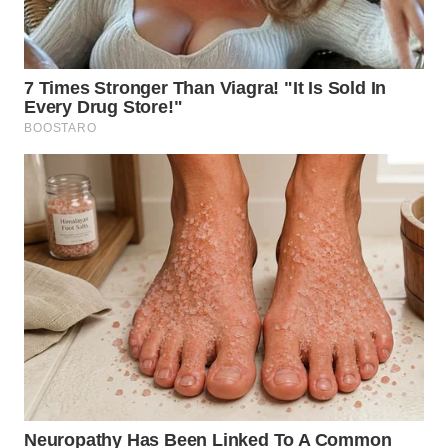
WN
KALTARA
WN
KALSEL
WN
KALTIM
WN
SULSEL
WN
GORONTALO
WN
SULUT