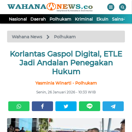
Nasional
Daerah
Polhukam
Kriminal
Ekuin
Sains-Te
WAHANA
Tutup
TV
Wahana News
Polhukam
NASIONAL
Korlantas Gaspol Digital, ETLE
Jadi Andalan Penegakan
DAERAH
Hukum
Yasminia Winarti - Polhukam
POLHUKAM
Senin, 26 Januari 2026 - 10:33 WIB
KRIMINAL
EKUIN