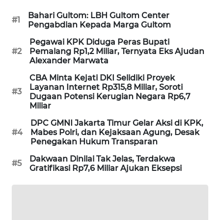
WAHANA
Bahari Gultom: LBH Gultom Center
#1
DESA
Pengabdian Kepada Marga Gultom
WISATA
Pegawai KPK Diduga Peras Bupati
#2
Pemalang Rp1,2 Miliar, Ternyata Eks Ajudan
LAPAK
Alexander Marwata
WAHANA
CBA Minta Kejati DKI Selidiki Proyek
Layanan Internet Rp315,8 Miliar, Soroti
#3
Wahana
Dugaan Potensi Kerugian Negara Rp6,7
Network
Miliar
DPC GMNI Jakarta Timur Gelar Aksi di KPK,
KONSUMEN
#4
Mabes Polri, dan Kejaksaan Agung, Desak
LISTRIK
Penegakan Hukum Transparan
Dakwaan Dinilai Tak Jelas, Terdakwa
#5
MASYARAKAT
Gratifikasi Rp7,6 Miliar Ajukan Eksepsi
KELISTRIKAN
WALINKI
ID