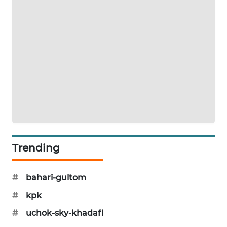
MAWAKA
ID
MARTABAT
NET
PLN
WATCH
MKLI
Trending
LPKKI
#
bahari-gultom
LKKI
#
kpk
KOPEKLIN
#
uchok-sky-khadafi