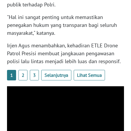
publik terhadap Polri.
WN
BANTEN
"Hal ini sangat penting untuk memastikan
penegakan hukum yang transparan bagi seluruh
WN
masyarakat," katanya.
NTT
Irjen Agus menambahkan, kehadiran ETLE Drone
WN
Patrol Presisi membuat jangkauan pengawasan
KEPRI
polisi lalu lintas menjadi lebih luas dan responsif.
WN
1
2
3
Selanjutnya
Lihat Semua
PAPUA
WN
PAPUA
BARAT
WN
RIAU