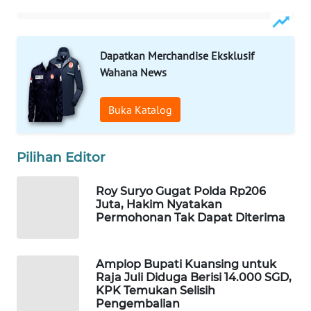
Wahana
Media
Group
Dapatkan Merchandise Eksklusif
Wahana News
WAHANA
NEWS
Buka Katalog
WAHANA
TANI
Pilihan Editor
WAHANA
Roy Suryo Gugat Polda Rp206
ADVOKAT
Juta, Hakim Nyatakan
Permohonan Tak Dapat Diterima
WAHANA
INFRASTRUKTUR
Amplop Bupati Kuansing untuk
Raja Juli Diduga Berisi 14.000 SGD,
WAHANA
KPK Temukan Selisih
KONSUMEN
Pengembalian