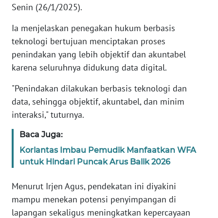
Senin (26/1/2025).
KARIR
Ia menjelaskan penegakan hukum berbasis
teknologi bertujuan menciptakan proses
DISCLAIMER
penindakan yang lebih objektif dan akuntabel
karena seluruhnya didukung data digital.
Wahana
News
"Penindakan dilakukan berbasis teknologi dan
Regional
data, sehingga objektif, akuntabel, dan minim
interaksi," tuturnya.
WN
SUMUT
Baca Juga:
Korlantas Imbau Pemudik Manfaatkan WFA
WN
untuk Hindari Puncak Arus Balik 2026
JAKARTA
Menurut Irjen Agus, pendekatan ini diyakini
WN
mampu menekan potensi penyimpangan di
JABAR
lapangan sekaligus meningkatkan kepercayaan