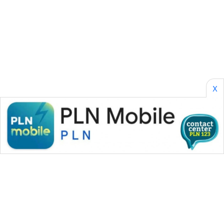
SONYA
ASA
NEWS
X