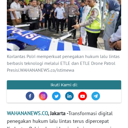
SAINS-TEKNO
KESEHATAN
INTERNASIONAL
SERBA-SERBI
Korlantas Polri memperkuat penegakan hukum lalu lintas
berbasis teknologi melalui ETLE dan ETLE Drone Patrol
PENDIDIKAN
Presisi.WAHANANEWS.co/istimewa
OLAHRAGA
Ikuti Kami di:
OPINI
WAHANANEWS.CO
, Jakarta -
Transformasi digital
EDITORIAL
penegakan hukum lalu lintas terus dipercepat