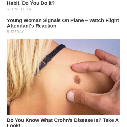
WN
MALUKU
WN
MALUT
WN
DAIRI
WN
DANAU
TOBA
WN
NIAS
WN
LANGKAT