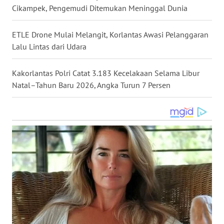
Cikampek, Pengemudi Ditemukan Meninggal Dunia
WN
NUSANTARA
ETLE Drone Mulai Melangit, Korlantas Awasi Pelanggaran
Lalu Lintas dari Udara
WN
JOGJA
Kakorlantas Polri Catat 3.183 Kecelakaan Selama Libur
Natal–Tahun Baru 2026, Angka Turun 7 Persen
WN
JATIM
WN
BALI
WN
KALBAR
WN
KALTENG