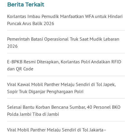
Berita Terkait
WN
BABEL
Korlantas Imbau Pemudik Manfaatkan WFA untuk Hindari
Puncak Arus Balik 2026
WN
SUMBAR
Pemerintah Batasi Operasional Truk Saat Mudik Lebaran
2026
WN
SUMSEL
E-BPKB Resmi Diterapkan, Korlantas Polri Andalkan RFID
dan QR Code
WN
BENGKULU
Viral Kawal Mobil Panther Melaju Sendiri di Tol Japek,
Sopir Truk Diganjar Penghargaan Polri
WN
LAMPUNG
Selesai Bantu Korban Bencana Sumbar, 40 Personel BKO
Polda Jambi Tiba di Jambi
WN
JATENG
Viral Mobil Panther Melaju Sendiri di Tol Jakarta–