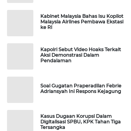
WAHANA
LISTRIK
Kabinet Malaysia Bahas Isu Kopilot
Malaysia Airlines Pembawa Ekstasi
ke RI
WAHANA
TRAVEL
Kapolri Sebut Video Hoaks Terkait
WAHANA
Aksi Demonstrasi Dalam
TV
Pendalaman
WAHANANEWS
ID
Soal Gugatan Praperadilan Febrie
Adriansyah Ini Respons Kejagung
WAHANANEWS
CO ID
Kasus Dugaan Korupsi Dalam
WAHANANEWS
Digitalisasi SPBU, KPK Tahan Tiga
NET
Tersangka