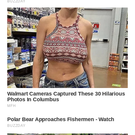
TAPANULI
TENGAH
WN DELI
SERDANG
WN
TEBING
TINGGI
WN
PAKPAK
WN
KARAWANG
WN
BEKASI