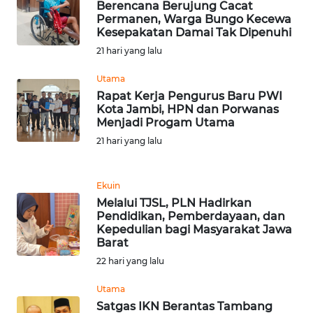
Berencana Berujung Cacat
Permanen, Warga Bungo Kecewa
Kesepakatan Damai Tak Dipenuhi
KARIR
21 hari yang lalu
DISCLAIMER
Utama
Rapat Kerja Pengurus Baru PWI
Wahana
Kota Jambi, HPN dan Porwanas
News
Menjadi Progam Utama
Regional
21 hari yang lalu
WN
SUMUT
Ekuin
Melalui TJSL, PLN Hadirkan
Pendidikan, Pemberdayaan, dan
WN
Kepedulian bagi Masyarakat Jawa
JAKARTA
Barat
22 hari yang lalu
WN
JABAR
Utama
Satgas IKN Berantas Tambang