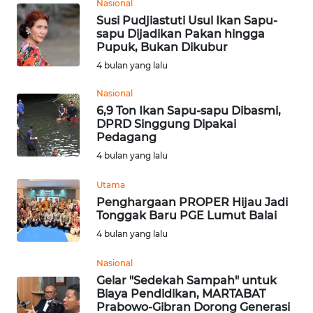
Nasional
Susi Pudjiastuti Usul Ikan Sapu-
WN
sapu Dijadikan Pakan hingga
SERAMBI
Pupuk, Bukan Dikubur
4 bulan yang lalu
WN
JAMBI
Nasional
6,9 Ton Ikan Sapu-sapu Dibasmi,
DPRD Singgung Dipakai
WN
Pedagang
SULTRA
4 bulan yang lalu
WN
Utama
NTB
Penghargaan PROPER Hijau Jadi
Tonggak Baru PGE Lumut Balai
WN
4 bulan yang lalu
SULTENG
Nasional
Gelar "Sedekah Sampah" untuk
WN
Biaya Pendidikan, MARTABAT
SULBAR
Prabowo-Gibran Dorong Generasi