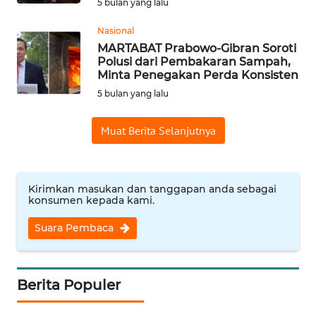
5 bulan yang lalu
WN
Nasional
NUSANTARA
MARTABAT Prabowo-Gibran Soroti
Polusi dari Pembakaran Sampah,
WN
Minta Penegakan Perda Konsisten
JOGJA
5 bulan yang lalu
WN
Muat Berita Selanjutnya
JATIM
WN
Kirimkan masukan dan tanggapan anda sebagai
BALI
konsumen kepada kami.
WN
Suara Pembaca
KALBAR
WN
Berita Populer
KALTENG