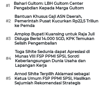
Bahari Gultom: LBH Gultom Center
WN
#1
Pengabdian Kepada Marga Gultom
KALTARA
Bantuan Khusus Gaji ASN Daerah,
#2
Pemerintah Pusat Kucurkan Rp22,5 Triliun
WN
ke Pemda
KALSEL
Amplop Bupati Kuansing untuk Raja Juli
#3
Diduga Berisi 14.000 SGD, KPK Temukan
WN
Selisih Pengembalian
KALTIM
Toga Sihite Sedunia dapat Apresiasi di
Munas VIII FSP PPMI SPSI, Soroti
#4
WN
Keberlangsungan Dunia Usaha dan
SULSEL
Lapangan Kerja
Arnod Sihite Terpilih Aklamasi sebagai
WN
#5
Ketua Umum FSP PPMI SPSI, Hasilkan
GORONTALO
Sejumlah Rekomendasi Strategis
WN
SULUT