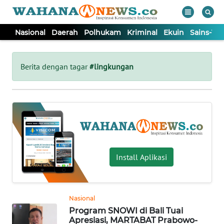
Nasional
Daerah
Polhukam
Kriminal
Ekuin
Sains-Te
WAHANA
Tutup
TV
Berita dengan tagar
#lingkungan
NASIONAL
DAERAH
POLHUKAM
Install Aplikasi
KRIMINAL
Nasional
EKUIN
Program SNOWI di Bali Tuai
Apresiasi, MARTABAT Prabowo-