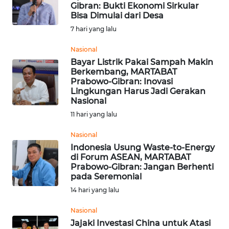
SAINS-TEKNO
Gibran: Bukti Ekonomi Sirkular
Bisa Dimulai dari Desa
7 hari yang lalu
KESEHATAN
Nasional
Bayar Listrik Pakai Sampah Makin
INTERNASIONAL
Berkembang, MARTABAT
Prabowo-Gibran: Inovasi
SERBA-SERBI
Lingkungan Harus Jadi Gerakan
Nasional
11 hari yang lalu
PENDIDIKAN
Nasional
Indonesia Usung Waste-to-Energy
OLAHRAGA
di Forum ASEAN, MARTABAT
Prabowo-Gibran: Jangan Berhenti
pada Seremonial
OPINI
14 hari yang lalu
EDITORIAL
Nasional
Jajaki Investasi China untuk Atasi