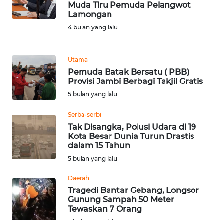
Muda Tiru Pemuda Pelangwot
Lamongan
WN
BABEL
4 bulan yang lalu
WN
Utama
SUMBAR
Pemuda Batak Bersatu ( PBB)
Provisi Jambi Berbagi Takjil Gratis
WN
5 bulan yang lalu
SUMSEL
Serba-serbi
WN
Tak Disangka, Polusi Udara di 19
BENGKULU
Kota Besar Dunia Turun Drastis
dalam 15 Tahun
5 bulan yang lalu
WN
LAMPUNG
Daerah
Tragedi Bantar Gebang, Longsor
WN
Gunung Sampah 50 Meter
JATENG
Tewaskan 7 Orang