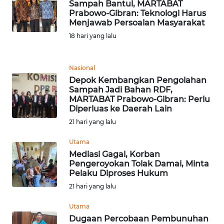
Informasi
Sampah Bantul, MARTABAT
Prabowo-Gibran: Teknologi Harus
Menjawab Persoalan Masyarakat
INDEKS
BERITA
18 hari yang lalu
KONTAK
Nasional
KAMI
Depok Kembangkan Pengolahan
Sampah Jadi Bahan RDF,
MARTABAT Prabowo-Gibran: Perlu
INFO
Diperluas ke Daerah Lain
IKLAN
21 hari yang lalu
TENTANG
Utama
KAMI
Mediasi Gagal, Korban
Pengeroyokan Tolak Damai, Minta
Pelaku Diproses Hukum
PEDOMAN
MEDIA
21 hari yang lalu
SIBER
Utama
Dugaan Percobaan Pembunuhan
REDAKSI