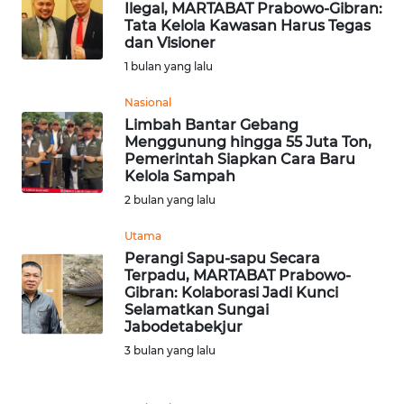
Ilegal, MARTABAT Prabowo-Gibran:
WN
Tata Kelola Kawasan Harus Tegas
BANTEN
dan Visioner
1 bulan yang lalu
WN
NTT
Nasional
Limbah Bantar Gebang
Menggunung hingga 55 Juta Ton,
WN
Pemerintah Siapkan Cara Baru
KEPRI
Kelola Sampah
2 bulan yang lalu
WN
PAPUA
Utama
Perangi Sapu-sapu Secara
Terpadu, MARTABAT Prabowo-
WN
Gibran: Kolaborasi Jadi Kunci
PAPUA
Selamatkan Sungai
BARAT
Jabodetabekjur
3 bulan yang lalu
WN
RIAU