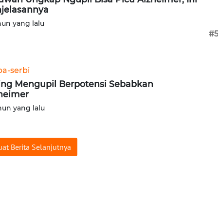
jelasannya
hun yang lalu
#
ba-serbi
ing Mengupil Berpotensi Sebabkan
heimer
hun yang lalu
at Berita Selanjutnya