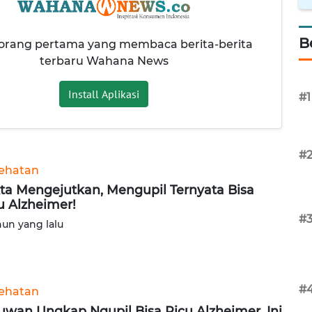
B
 orang pertama yang membaca berita-berita
terbaru Wahana News
Install Aplikasi
#1
#
ehatan
ta Mengejutkan, Mengupil Ternyata Bisa
u Alzheimer!
#
hun yang lalu
#
ehatan
uwan Ungkap Ngupil Bisa Picu Alzheimer, Ini