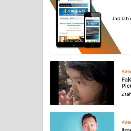
INDEKS
BERITA
Jadilah
KONTAK
KAMI
INFO
IKLAN
TENTANG
Kes
KAMI
Fak
Pic
PEDOMAN
2 ta
MEDIA
SIBER
REDAKSI
Kes
Ilm