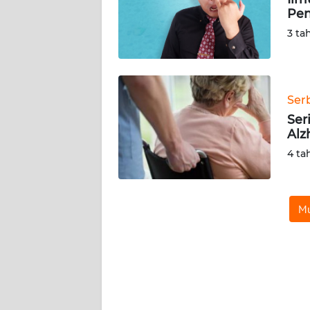
KARIR
Pen
3 ta
DISCLAIMER
Wahana
News
Ser
Regional
Ser
Alz
WN
4 ta
SUMUT
WN
JAKARTA
Mu
WN
JABAR
WN
BANTEN