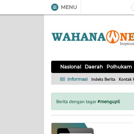
MENU
WAHANA
Tutup
TV
NASIONAL
DAERAH
POLHUKAM
KRIMINAL
EKUIN
SAINS-
KESEHATAN
INTERNASIONAL
Nasional
Daerah
Polhukam
TEKNO
Informasi
Indeks Berita
Kontak 
SERBA-
PENDIDIKAN
OLAHRAGA
OPINI
SERBI
Berita dengan tagar
#mengupil
EDITORIAL
Informasi