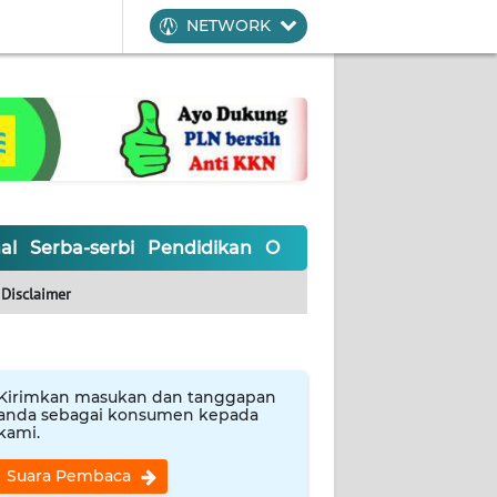
NETWORK
al
Serba-serbi
Pendidikan
Olahraga
Opini
Editoria
Disclaimer
Kirimkan masukan dan tanggapan
anda sebagai konsumen kepada
kami.
Suara Pembaca