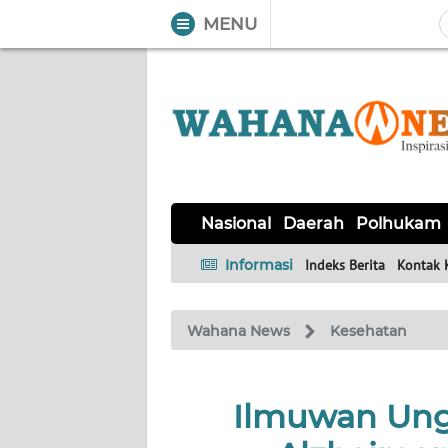
MENU
WAHANA
Tutup
TV
NASIONAL
DAERAH
POLHUKAM
KRIMINAL
EKUIN
SAINS-
KESEHATAN
INTERNASIONAL
Nasional
Daerah
Polhukam
TEKNO
Informasi
Indeks Berita
Kontak 
SERBA-
PENDIDIKAN
OLAHRAGA
OPINI
SERBI
Wahana News
Kesehatan
EDITORIAL
Ilmuwan Ung
Informasi