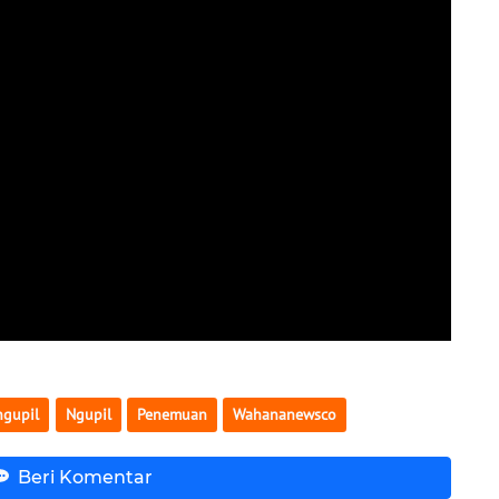
gupil
Ngupil
Penemuan
Wahananewsco
Beri Komentar