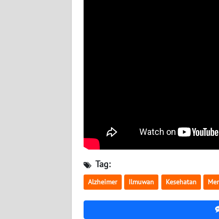
BABEL
WN
SUMBAR
WN
SUMSEL
WN
BENGKULU
WN
LAMPUNG
Tag:
WN
Alzheimer
Ilmuwan
Kesehatan
Men
JATENG
WN