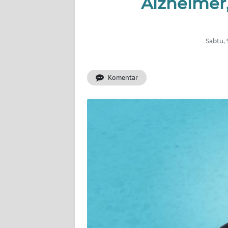
Alzheimer,
INDEKS
BERITA
Sabtu,
KONTAK
KAMI
Komentar
INFO
IKLAN
TENTANG
KAMI
PEDOMAN
MEDIA
SIBER
REDAKSI