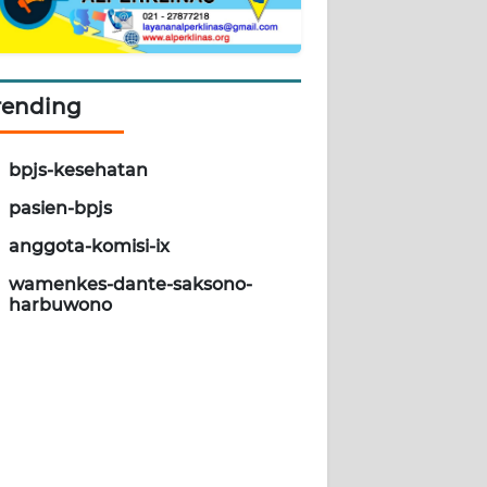
rending
bpjs-kesehatan
pasien-bpjs
anggota-komisi-ix
wamenkes-dante-saksono-
harbuwono