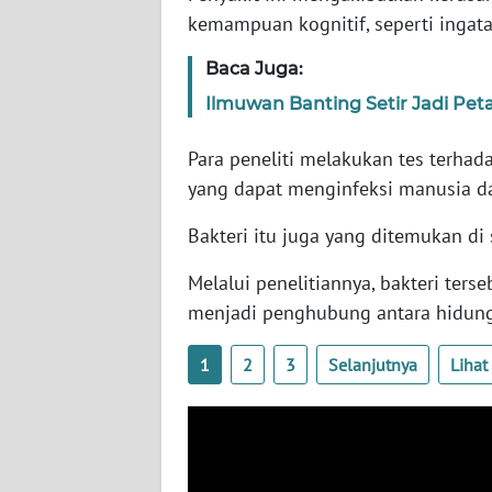
SERAMBI
kemampuan kognitif, seperti ingatan
Baca Juga:
WN
JAMBI
Ilmuwan Banting Setir Jadi Peta
WN
Para peneliti melakukan tes terha
SULTRA
yang dapat menginfeksi manusia 
Bakteri itu juga yang ditemukan di
WN
NTB
Melalui penelitiannya, bakteri ter
menjadi penghubung antara hidung
WN
SULTENG
1
2
3
Selanjutnya
Liha
WN
SULBAR
WN