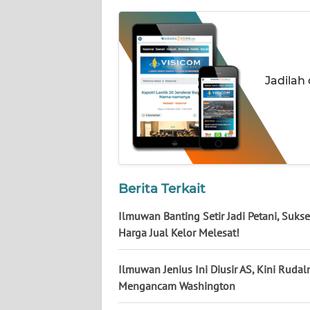
NUSANTARA
WN
JOGJA
Jadilah
WN
JATIM
WN
BALI
Berita Terkait
WN
KALBAR
Ilmuwan Banting Setir Jadi Petani, Sukse
Harga Jual Kelor Melesat!
WN
KALTENG
Ilmuwan Jenius Ini Diusir AS, Kini Rudal
Mengancam Washington
WN