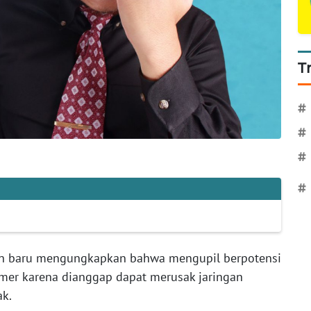
T
#
#
#
#
 baru mengungkapkan bahwa mengupil berpotensi
imer karena dianggap dapat merusak jaringan
ak.