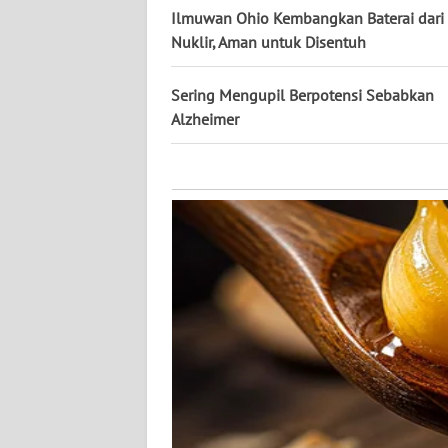
KALTARA
Ilmuwan Ohio Kembangkan Baterai dari
Nuklir, Aman untuk Disentuh
WN
KALSEL
Sering Mengupil Berpotensi Sebabkan
Alzheimer
WN
KALTIM
WN
SULSEL
WN
GORONTALO
WN
SULUT
WN
MALUKU