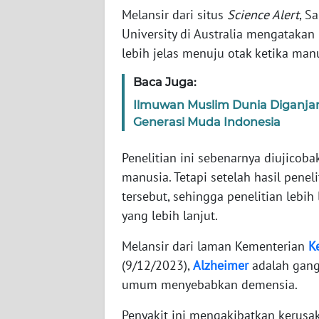
Melansir dari situs
Science Alert
, S
University di Australia mengatakan
WN
NTT
lebih jelas menuju otak ketika ma
Baca Juga:
WN
KEPRI
Ilmuwan Muslim Dunia Diganjar
Generasi Muda Indonesia
WN
PAPUA
Penelitian ini sebenarnya diujicob
manusia. Tetapi setelah hasil pen
WN
tersebut, sehingga penelitian lebi
PAPUA
yang lebih lanjut.
BARAT
Melansir dari laman Kementerian
K
WN
(9/12/2023),
Alzheimer
adalah gang
RIAU
umum menyebabkan demensia.
Penyakit ini mengakibatkan kerusa
WN