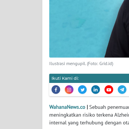
KARIR
DISCLAIMER
Wahana
News
Regional
WN
Ilustrasi mengupil. (Foto: Grid.id)
SUMUT
Ikuti Kami di:
WN
JAKARTA
WN
WahanaNews.co
|
Sebuah penemuan
JABAR
meningkatkan risiko terkena Alzhe
internal yang terhubung dengan ot
WN
BANTEN