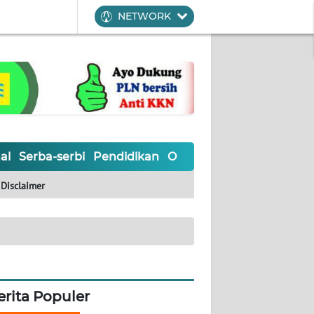
NETWORK
al
Serba-serbi
Pendidikan
Olahraga
Opini
Editoria
Disclaimer
erita Populer