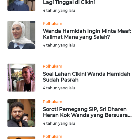
Lagi Tinggal di Cikini
WN
4 tahun yang lalu
SERAMBI
Polhukam
Wanda Hamidah Ingin Minta Maaf:
WN
Kalimat Mana yang Salah?
JAMBI
4 tahun yang lalu
WN
SULTRA
Polhukam
Soal Lahan Cikini Wanda Hamidah
WN
Sudah Pasrah
NTB
4 tahun yang lalu
Polhukam
WN
SULTENG
Soroti Pemegang SIP, Sri Dharen
Heran Kok Wanda yang Bersuara...
4 tahun yang lalu
WN
SULBAR
Polhukam