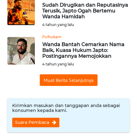
Sudah Dirugikan dan Reputasinya
WN
Terusik, Japto Ogah Bertemu
BABEL
Wanda Hamidah
4 tahun yang lalu
WN
Polhukam
SUMBAR
Wanda Bantah Cemarkan Nama
Baik, Kuasa Hukum Japto:
WN
Postingannya Memojokkan
SUMSEL
4 tahun yang lalu
WN
Muat Berita Selanjutnya
BENGKULU
WN
Kirimkan masukan dan tanggapan anda sebagai
LAMPUNG
konsumen kepada kami.
WN
Suara Pembaca
JATENG