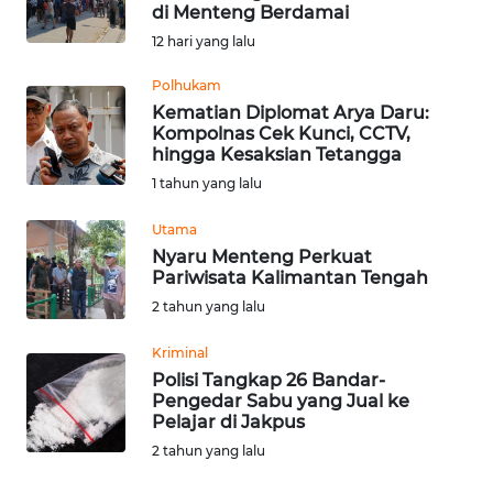
SAINS-TEKNO
di Menteng Berdamai
12 hari yang lalu
KESEHATAN
Polhukam
Kematian Diplomat Arya Daru:
Kompolnas Cek Kunci, CCTV,
INTERNASIONAL
hingga Kesaksian Tetangga
1 tahun yang lalu
SERBA-SERBI
Utama
Nyaru Menteng Perkuat
PENDIDIKAN
Pariwisata Kalimantan Tengah
2 tahun yang lalu
OLAHRAGA
Kriminal
Polisi Tangkap 26 Bandar-
OPINI
Pengedar Sabu yang Jual ke
Pelajar di Jakpus
EDITORIAL
2 tahun yang lalu