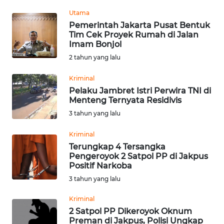
Informasi
Utama
Pemerintah Jakarta Pusat Bentuk
INDEKS
Tim Cek Proyek Rumah di Jalan
BERITA
Imam Bonjol
2 tahun yang lalu
KONTAK
KAMI
Kriminal
Pelaku Jambret Istri Perwira TNI di
INFO
Menteng Ternyata Residivis
IKLAN
3 tahun yang lalu
Kriminal
TENTANG
Terungkap 4 Tersangka
KAMI
Pengeroyok 2 Satpol PP di Jakpus
Positif Narkoba
PEDOMAN
3 tahun yang lalu
MEDIA
SIBER
Kriminal
2 Satpol PP Dikeroyok Oknum
Preman di Jakpus, Polisi Ungkap
REDAKSI