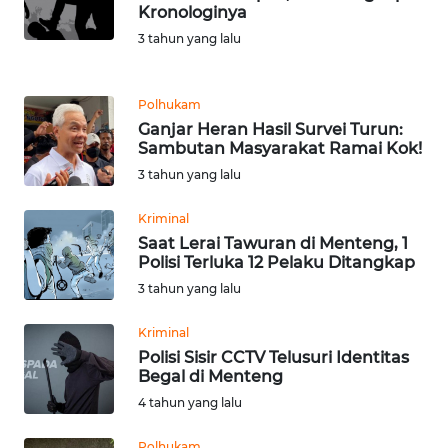
Kronologinya
3 tahun yang lalu
KARIR
DISCLAIMER
Polhukam
Ganjar Heran Hasil Survei Turun:
Sambutan Masyarakat Ramai Kok!
Wahana
News
3 tahun yang lalu
Regional
Kriminal
WN
Saat Lerai Tawuran di Menteng, 1
Polisi Terluka 12 Pelaku Ditangkap
SUMUT
3 tahun yang lalu
WN
Kriminal
JAKARTA
Polisi Sisir CCTV Telusuri Identitas
Begal di Menteng
WN
4 tahun yang lalu
JABAR
Polhukam