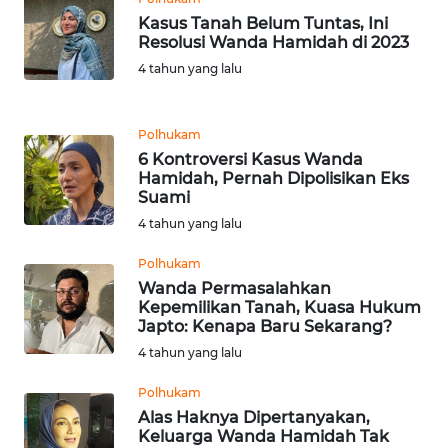
WN
Kasus Tanah Belum Tuntas, Ini
BANTEN
Resolusi Wanda Hamidah di 2023
4 tahun yang lalu
WN
NTT
Polhukam
6 Kontroversi Kasus Wanda
WN
Hamidah, Pernah Dipolisikan Eks
KEPRI
Suami
4 tahun yang lalu
WN
PAPUA
Polhukam
Wanda Permasalahkan
Kepemilikan Tanah, Kuasa Hukum
WN
Japto: Kenapa Baru Sekarang?
PAPUA
4 tahun yang lalu
BARAT
Polhukam
WN
Alas Haknya Dipertanyakan,
RIAU
Keluarga Wanda Hamidah Tak