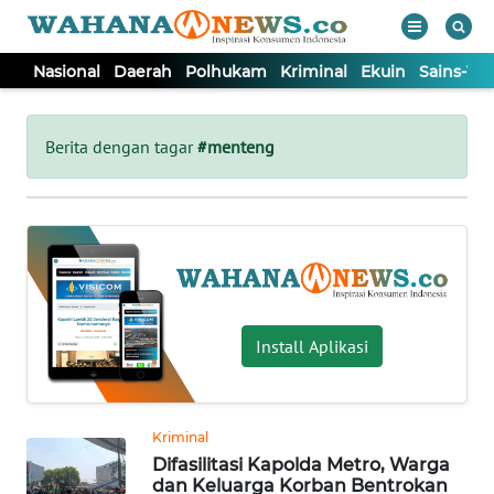
Nasional
Daerah
Polhukam
Kriminal
Ekuin
Sains-Te
WAHANA
Tutup
TV
Berita dengan tagar
#menteng
NASIONAL
DAERAH
POLHUKAM
Install Aplikasi
KRIMINAL
Kriminal
EKUIN
Difasilitasi Kapolda Metro, Warga
dan Keluarga Korban Bentrokan