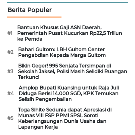
WN
Berita Populer
NUSANTARA
Bantuan Khusus Gaji ASN Daerah,
WN
#1
Pemerintah Pusat Kucurkan Rp22,5 Triliun
JOGJA
ke Pemda
Bahari Gultom: LBH Gultom Center
WN
#2
Pengabdian Kepada Marga Gultom
JATIM
Bikin Geger! 995 Senjata Tersimpan di
#3
Sekolah Jaksel, Polisi Masih Selidiki Ruangan
WN
Terkunci
BALI
Amplop Bupati Kuansing untuk Raja Juli
#4
Diduga Berisi 14.000 SGD, KPK Temukan
WN
Selisih Pengembalian
KALBAR
Toga Sihite Sedunia dapat Apresiasi di
Munas VIII FSP PPMI SPSI, Soroti
#5
WN
Keberlangsungan Dunia Usaha dan
KALTENG
Lapangan Kerja