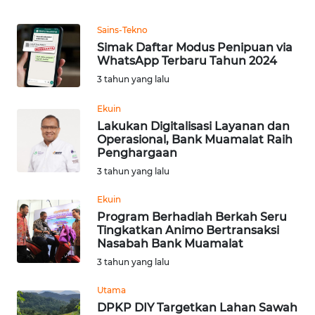
Informasi
Sains-Tekno
INDEKS
Simak Daftar Modus Penipuan via
BERITA
WhatsApp Terbaru Tahun 2024
3 tahun yang lalu
KONTAK
KAMI
Ekuin
Lakukan Digitalisasi Layanan dan
Operasional, Bank Muamalat Raih
INFO
Penghargaan
IKLAN
3 tahun yang lalu
TENTANG
Ekuin
KAMI
Program Berhadiah Berkah Seru
Tingkatkan Animo Bertransaksi
Nasabah Bank Muamalat
PEDOMAN
MEDIA
3 tahun yang lalu
SIBER
Utama
DPKP DIY Targetkan Lahan Sawah
REDAKSI