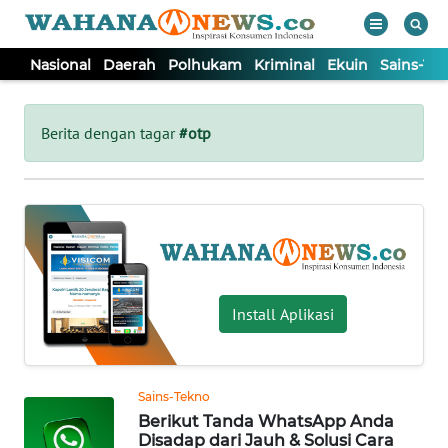
Nasional
Daerah
Polhukam
Kriminal
Ekuin
Sains-Te
WAHANA
Tutup
TV
Berita dengan tagar
#otp
NASIONAL
DAERAH
POLHUKAM
Install Aplikasi
KRIMINAL
Sains-Tekno
EKUIN
Berikut Tanda WhatsApp Anda
Disadap dari Jauh & Solusi Cara