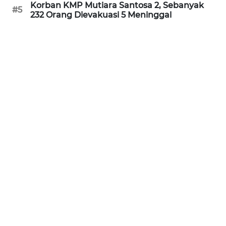
Korban KMP Mutiara Santosa 2, Sebanyak
#5
WN
232 Orang Dievakuasi 5 Meninggal
KALTARA
WN
KALSEL
WN
KALTIM
WN
SULSEL
WN
GORONTALO
WN
SULUT