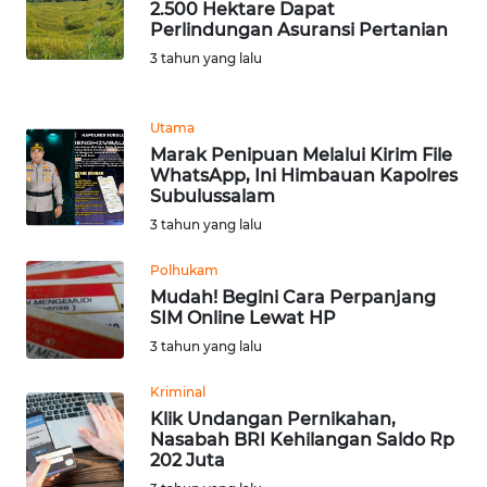
2.500 Hektare Dapat
Perlindungan Asuransi Pertanian
KARIR
3 tahun yang lalu
DISCLAIMER
Utama
Marak Penipuan Melalui Kirim File
Wahana
WhatsApp, Ini Himbauan Kapolres
News
Subulussalam
Regional
3 tahun yang lalu
WN
Polhukam
SUMUT
Mudah! Begini Cara Perpanjang
SIM Online Lewat HP
WN
3 tahun yang lalu
JAKARTA
Kriminal
Klik Undangan Pernikahan,
WN
Nasabah BRI Kehilangan Saldo Rp
JABAR
202 Juta