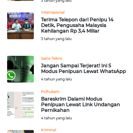
3 tahun yang lalu
WN
BANTEN
Internasional
Terima Telepon dari Penipu 14
Detik, Pengusaha Malaysia
WN
Kehilangan Rp 3,4 Miliar
NTT
3 tahun yang lalu
WN
KEPRI
Sains-Tekno
Jangan Sampai Terjerat! Ini 5
WN
Modus Penipuan Lewat WhatsApp
PAPUA
4 tahun yang lalu
Polhukam
WN
Bareskrim Dalami Modus
PAPUA
Penipuan Lewat Link Undangan
BARAT
Pernikahan
4 tahun yang lalu
WN
RIAU
Kriminal