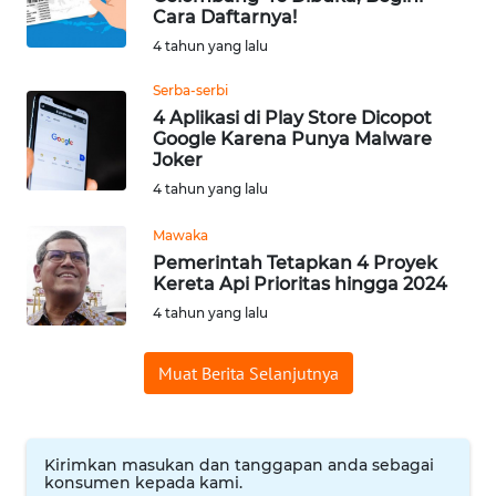
Cara Daftarnya!
WN
4 tahun yang lalu
BABEL
Serba-serbi
WN
4 Aplikasi di Play Store Dicopot
SUMBAR
Google Karena Punya Malware
Joker
4 tahun yang lalu
WN
SUMSEL
Mawaka
Pemerintah Tetapkan 4 Proyek
WN
Kereta Api Prioritas hingga 2024
BENGKULU
4 tahun yang lalu
WN
Muat Berita Selanjutnya
LAMPUNG
WN
Kirimkan masukan dan tanggapan anda sebagai
JATENG
konsumen kepada kami.