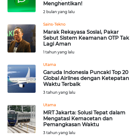
SAINS-TEKNO
Menghentikan!
2 bulan yang lalu
KESEHATAN
Sains-Tekno
Marak Rekayasa Sosial, Pakar
Sebut Sistem Keamanan OTP Tak
INTERNASIONAL
Lagi Aman
1 tahun yang lalu
SERBA-SERBI
Utama
Garuda Indonesia Puncaki Top 20
PENDIDIKAN
Global Airlines dengan Ketepatan
Waktu Terbaik
OLAHRAGA
3 tahun yang lalu
Utama
OPINI
MRT Jakarta: Solusi Tepat dalam
Mengatasi Kemacetan dan
Pemangkasan Waktu
EDITORIAL
3 tahun yang lalu