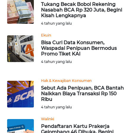
Tukang Becak Bobol Rekening
Nasabah BCA Rp 320 Juta, Begini
WN
Kisah Lengkapnya
SERAMBI
4 tahun yang lalu
WN
Ekuin
JAMBI
Bisa Curi Data Konsumen,
Waspadai Penipuan Bermodus
Promo Tiket KAI
WN
SULTRA
4 tahun yang lalu
WN
Hak & Kewajiban Konsumen
NTB
Sebut Ada Penipuan, BCA Bantah
Naikkan Biaya Transaksi Rp 150
WN
Ribu
SULTENG
4 tahun yang lalu
Walinki
WN
SULBAR
Pendaftaran Kartu Prakerja
Gelombang 46 Dibuka, Begini