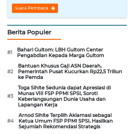
WN
Suara Pembaca
NUSANTARA
WN
Berita Populer
JOGJA
Bahari Gultom: LBH Gultom Center
WN
#1
Pengabdian Kepada Marga Gultom
JATIM
Bantuan Khusus Gaji ASN Daerah,
#2
Pemerintah Pusat Kucurkan Rp22,5 Triliun
WN
ke Pemda
BALI
Toga Sihite Sedunia dapat Apresiasi di
Munas VIII FSP PPMI SPSI, Soroti
WN
#3
Keberlangsungan Dunia Usaha dan
KALBAR
Lapangan Kerja
Arnod Sihite Terpilih Aklamasi sebagai
WN
#4
Ketua Umum FSP PPMI SPSI, Hasilkan
KALTENG
Sejumlah Rekomendasi Strategis