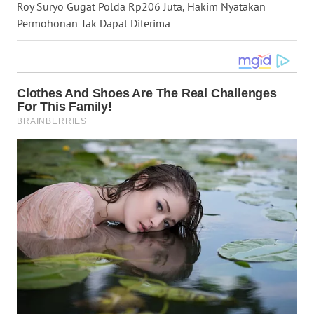
Roy Suryo Gugat Polda Rp206 Juta, Hakim Nyatakan
WN
Permohonan Tak Dapat Diterima
KALTARA
WN
KALSEL
WN
KALTIM
WN
SULSEL
WN
GORONTALO
WN
SULUT