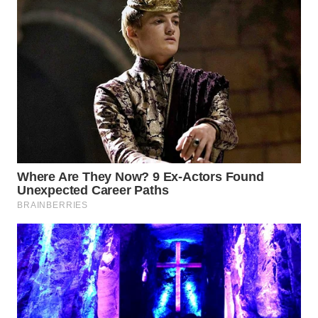
Wahana
Media
Group
WAHANA
NEWS
WAHANA
TANI
WAHANA
ADVOKAT
WAHANA
INFRASTRUKTUR
WAHANA
KONSUMEN