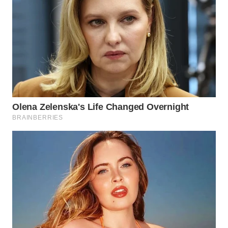
WN
INDRAMAYU
WN
KUNINGAN
WN
MAJALENGKA
WN
SUBANG
WN
SUKABUMI
WN
PURWAKARTA