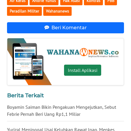
Air Keras
Andrie Yunus
Hak Asasi
Kontras
PBB
WN
Peradilan Militer
Wahananews
BABEL
Beri Komentar
WN
SUMBAR
WN
SUMSEL
Install Aplikasi
WN
BENGKULU
Berita Terkait
WN
LAMPUNG
Boyamin Saiman Bikin Pengakuan Mengejutkan, Sebut
Febrie Pernah Beri Uang Rp1,1 Miliar
WN
JATENG
Yurizal Meninggal Usai Keluhkan Rawat Inap, Menkes