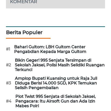
KOMENTAR
PORTAL
KONSUMEN
FORWAMKI
Berita Populer
ALPERKLINAS
Bahari Gultom: LBH Gultom Center
#1
FORJASIDA
Pengabdian Kepada Marga Gultom
Bikin Geger! 995 Senjata Tersimpan di
TAMBANG
#2
Sekolah Jaksel, Polisi Masih Selidiki Ruangan
NEWS
Terkunci
Amplop Bupati Kuansing untuk Raja Juli
SITUNGIR
#3
Diduga Berisi 14.000 SGD, KPK Temukan
NEWS
Selisih Pengembalian
Plot Twist 995 Senjata di Sekolah Jaksel,
SIDIKALANG
#4
Pengacara: Itu Airsoft Gun dan Ada Izin
NEWS
Mabes Polri