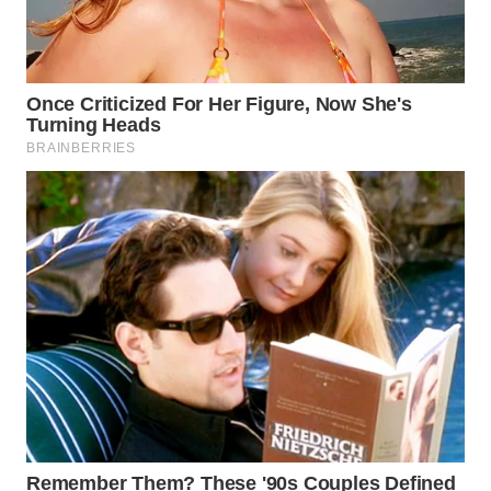
WN
PRIANGAN
TIMUR
WN
SEMARANG
WN
SOLO
WN
BOROBUDUR
WN
MADURA
WN
SURABAYA