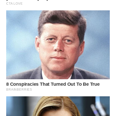
WN
SUMEDANG
WN
CIANJUR
WN
KEPULAUAN
SERIBU
WN
TANGERANG
WN
BINJAI
WN
CIREBON