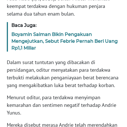
WN
keempat terdakwa dengan hukuman penjara
BANTEN
selama dua tahun enam bulan.
Baca Juga:
WN
NTT
Boyamin Saiman Bikin Pengakuan
Mengejutkan, Sebut Febrie Pernah Beri Uang
WN
Rp1,1 Miliar
KEPRI
Dalam surat tuntutan yang dibacakan di
WN
persidangan, oditur menyatakan para terdakwa
PAPUA
terbukti melakukan penganiayaan berat berencana
yang mengakibatkan luka berat terhadap korban.
WN
PAPUA
Menurut oditur, para terdakwa menyimpan
BARAT
kemarahan dan sentimen negatif terhadap Andrie
Yunus.
WN
RIAU
Mereka disebut merasa Andrie telah merendahkan