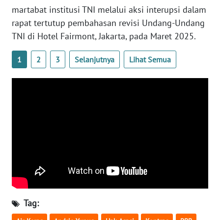
martabat institusi TNI melalui aksi interupsi dalam
WN
rapat tertutup pembahasan revisi Undang-Undang
SERAMBI
TNI di Hotel Fairmont, Jakarta, pada Maret 2025.
WN
1
2
3
Selanjutnya
Lihat Semua
JAMBI
WN
SULTRA
WN
NTB
WN
SULTENG
WN
Tag:
SULBAR