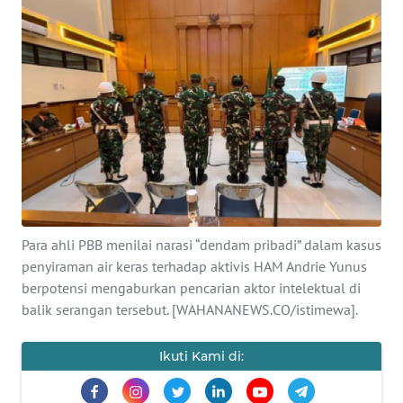
SAINS-TEKNO
KESEHATAN
INTERNASIONAL
SERBA-SERBI
PENDIDIKAN
Para ahli PBB menilai narasi “dendam pribadi” dalam kasus
OLAHRAGA
penyiraman air keras terhadap aktivis HAM Andrie Yunus
berpotensi mengaburkan pencarian aktor intelektual di
balik serangan tersebut. [WAHANANEWS.CO/istimewa].
OPINI
Ikuti Kami di:
EDITORIAL