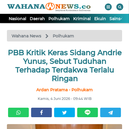
Nasional
Daerah
Polhukam
Kriminal
Ekuin
Sains-Te
WAHANA
Tutup
TV
Wahana News
Polhukam
PBB Kritik Keras Sidang Andrie
NASIONAL
Yunus, Sebut Tuduhan
DAERAH
Terhadap Terdakwa Terlalu
Ringan
POLHUKAM
Ardan Pratama - Polhukam
Kamis, 4 Juni 2026 - 09:44 WIB
KRIMINAL
EKUIN