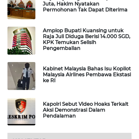
Juta, Hakim Nyatakan
Permohonan Tak Dapat Diterima
MAWAKA
ID
Amplop Bupati Kuansing untuk
MARTABAT
Raja Juli Diduga Berisi 14.000 SGD,
NET
KPK Temukan Selisih
Pengembalian
PLN
WATCH
Kabinet Malaysia Bahas Isu Kopilot
Malaysia Airlines Pembawa Ekstasi
MKLI
ke RI
LPKKI
Kapolri Sebut Video Hoaks Terkait
Aksi Demonstrasi Dalam
LKKI
Pendalaman
KOPEKLIN