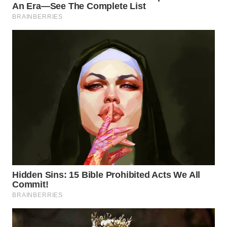
WN
NATUNA
WN
BINTAN
WN
MANDALIKA
WN
LIKUPANG
WN
LABUANBAJO
WN
BORNEO