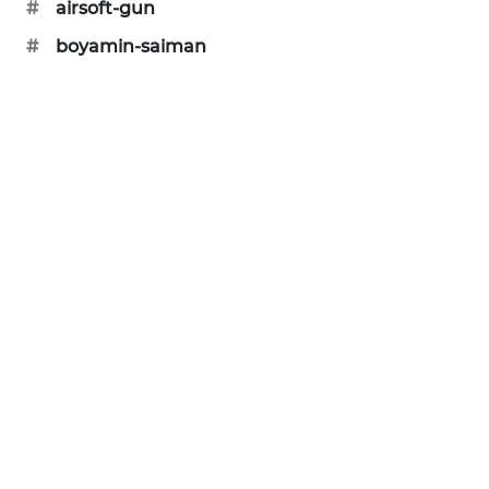
#
airsoft-gun
KARING
NEWS
#
boyamin-saiman
JURNAL
MARITIM
HUMBANG
NEWS
GARONGGANG
NEWS
FISUELRI
ID
ENERGI
NEWS