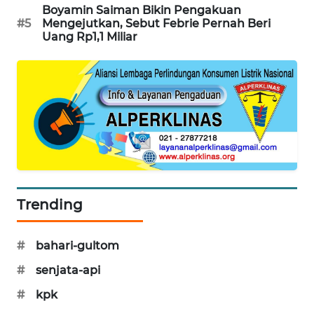
Boyamin Saiman Bikin Pengakuan
SIBARAGAS
#5
Mengejutkan, Sebut Febrie Pernah Beri
NEWS
Uang Rp1,1 Miliar
METRO
SIANTAR
NEWS
METRO
MEDAN
NEWS
Trending
METRO
JAKARTA
NEWS
#
bahari-gultom
#
senjata-api
KRT
NEWS
#
kpk