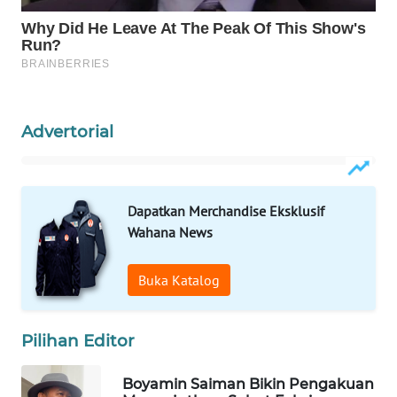
WAHANA
SPORT
WAHANA
UMKM
Advertorial
WAHANA
SELEB
Dapatkan Merchandise Eksklusif
WAHANA
Wahana News
PERSONA
Buka Katalog
WAHANA
OTOMOTIF
Pilihan Editor
WAHANA
HEALTH
Boyamin Saiman Bikin Pengakuan