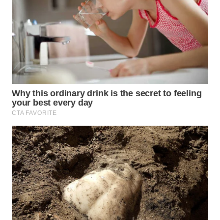
TAPANULI
TENGAH
WN DELI
SERDANG
WN
TEBING
TINGGI
WN
PAKPAK
WN
KARAWANG
WN
BEKASI