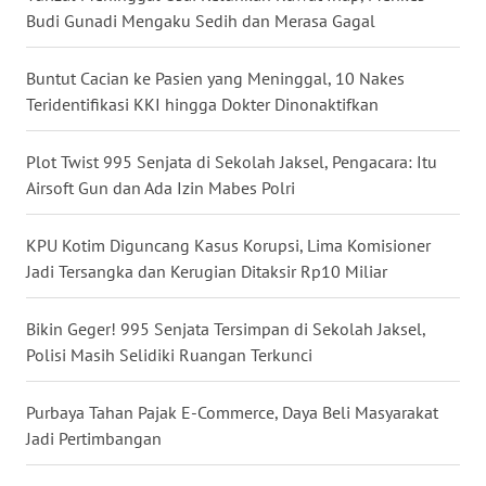
Budi Gunadi Mengaku Sedih dan Merasa Gagal
WN
NUSANTARA
Buntut Cacian ke Pasien yang Meninggal, 10 Nakes
Teridentifikasi KKI hingga Dokter Dinonaktifkan
WN
JOGJA
Plot Twist 995 Senjata di Sekolah Jaksel, Pengacara: Itu
Airsoft Gun dan Ada Izin Mabes Polri
WN
JATIM
KPU Kotim Diguncang Kasus Korupsi, Lima Komisioner
WN
Jadi Tersangka dan Kerugian Ditaksir Rp10 Miliar
BALI
Bikin Geger! 995 Senjata Tersimpan di Sekolah Jaksel,
WN
Polisi Masih Selidiki Ruangan Terkunci
KALBAR
Purbaya Tahan Pajak E-Commerce, Daya Beli Masyarakat
WN
Jadi Pertimbangan
KALTENG