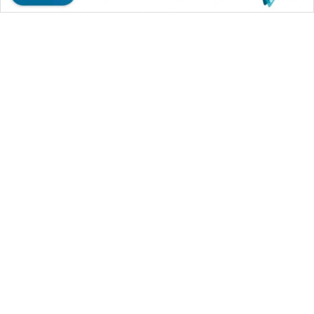
WAHANA MEDIA GROUP
|
|
|
WAHANA NEWS co
WAHANA TANI
WAHANA ADVOKAT
|
|
WAHANA INFRASTRUKTUR
WAHANA KONSUMEN
|
|
|
WAHANA LISTRIK
WAHANA TRAVEL
WAHANA TV
|
|
|
WAHANANEWS id
WAHANANEWS CO ID
WAHANANEWS NET
|
|
|
WAHANA SPORT ID
Wahana UMKM
Wahana Seleb
|
|
|
Wahana Persona
Wahana Otomotif
Wahana Health
|
Wahana Desa Wisata
Lapak Wahana