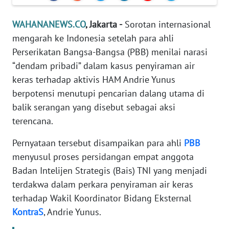
Informasi
WAHANANEWS.CO
, Jakarta -
Sorotan internasional
INDEKS
mengarah ke Indonesia setelah para ahli
BERITA
Perserikatan Bangsa-Bangsa (PBB) menilai narasi
KONTAK
“dendam pribadi” dalam kasus penyiraman air
KAMI
keras terhadap aktivis HAM Andrie Yunus
berpotensi menutupi pencarian dalang utama di
INFO
balik serangan yang disebut sebagai aksi
IKLAN
terencana.
TENTANG
Pernyataan tersebut disampaikan para ahli
PBB
KAMI
menyusul proses persidangan empat anggota
Badan Intelijen Strategis (Bais) TNI yang menjadi
PEDOMAN
terdakwa dalam perkara penyiraman air keras
MEDIA
terhadap Wakil Koordinator Bidang Eksternal
SIBER
KontraS
, Andrie Yunus.
REDAKSI