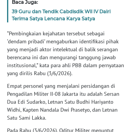
Baca Juga:
39 Guru dan Tendik Cabdisdik Wil IV Dairi
KARIR
Terima Satya Lencana Karya Satya
DISCLAIMER
“Pembingkaian kejahatan tersebut sebagai
‘dendam pribadi’ mengaburkan identifikasi pihak
Wahana
yang menjadi aktor intelektual di balik serangan
News
Regional
berencana ini dan mengurangi tanggung jawab
institusional,” kata para ahli PBB dalam pernyataan
WN
yang dirilis Rabu (3/6/2026).
SUMUT
Empat personel yang menjalani persidangan di
Pengadilan Militer II-08 Jakarta itu adalah Sersan
WN
JAKARTA
Dua Edi Sudarko, Letnan Satu Budhi Hariyanto
Widhi, Kapten Nandala Dwi Prasetyo, dan Letnan
WN
Satu Sami Lakka.
JABAR
Pada Rabu (3/6/2026), Oditur Militer menuntut