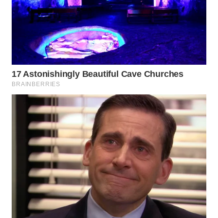
WAHANA
LISTRIK
WAHANA
TRAVEL
WAHANA
TV
WAHANANEWS
ID
WAHANANEWS
CO ID
WAHANANEWS
NET