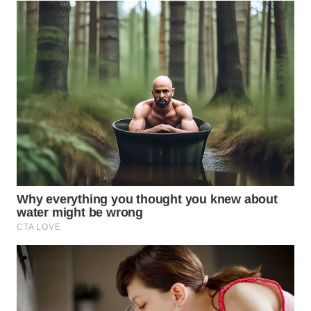
WN
TAPANULI
SELATAN
WN
TANJUNG
LESUNG
WN
KARO
WN
SIMALUNGUN
WN
LABUHANBATU
WN