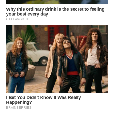
WN
MALUKU
WN
MALUT
WN
DAIRI
WN
DANAU
TOBA
WN
NIAS
WN
LANGKAT