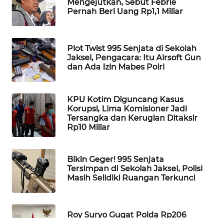
Mengejutkan, Sebut Febrie
WAHANA
Pernah Beri Uang Rp1,1 Miliar
DESA
WISATA
Plot Twist 995 Senjata di Sekolah
LAPAK
Jaksel, Pengacara: Itu Airsoft Gun
WAHANA
dan Ada Izin Mabes Polri
Wahana
KPU Kotim Diguncang Kasus
Network
Korupsi, Lima Komisioner Jadi
Tersangka dan Kerugian Ditaksir
KONSUMEN
Rp10 Miliar
LISTRIK
Bikin Geger! 995 Senjata
MASYARAKAT
Tersimpan di Sekolah Jaksel, Polisi
KELISTRIKAN
Masih Selidiki Ruangan Terkunci
WALINKI
ID
Roy Suryo Gugat Polda Rp206