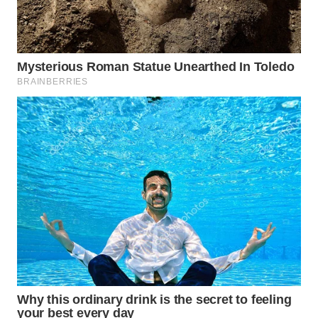
WN
BOGOR
WN
DEPOK
WN
TAPANULI
UTARA
WN
SAMOSIR
WN
PADANG
LAWAS