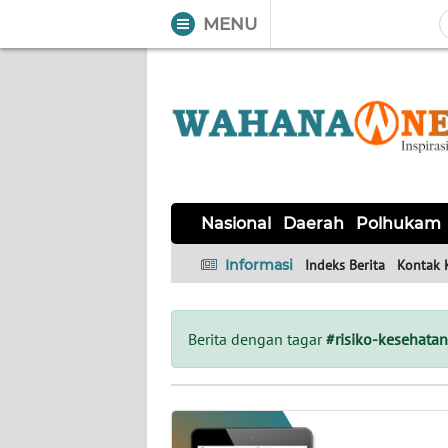
MENU
WAHANA
Tutup
TV
NASIONAL
DAERAH
POLHUKAM
KRIMINAL
EKUIN
SAINS-
KESEHATAN
INTERNASIONAL
Nasional
Daerah
Polhukam
TEKNO
Informasi
Indeks Berita
Kontak 
SERBA-
PENDIDIKAN
OLAHRAGA
OPINI
SERBI
Berita dengan tagar
#risiko-kesehatan
EDITORIAL
Informasi