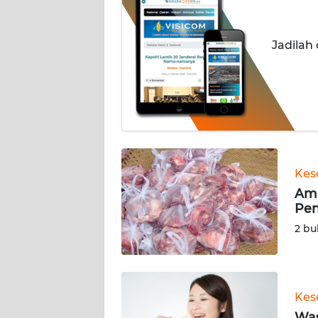
INDEKS
BERITA
Jadilah
KONTAK
KAMI
INFO
IKLAN
TENTANG
Kes
KAMI
Ama
Pen
PEDOMAN
2 bu
MEDIA
SIBER
REDAKSI
Kes
Was