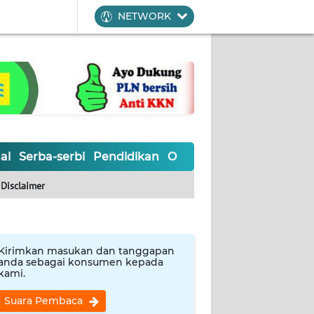
NETWORK
al
Serba-serbi
Pendidikan
Olahraga
Opini
Editoria
Disclaimer
Kirimkan masukan dan tanggapan
anda sebagai konsumen kepada
kami.
Suara Pembaca