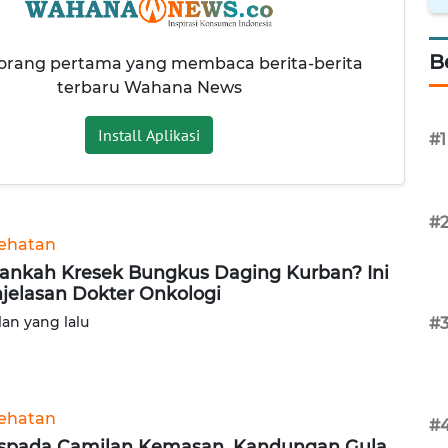
B
 orang pertama yang membaca berita-berita
terbaru Wahana News
Install Aplikasi
#1
#
ehatan
nkah Kresek Bungkus Daging Kurban? Ini
jelasan Dokter Onkologi
lan yang lalu
#
ehatan
#
pada Camilan Kemasan, Kandungan Gula