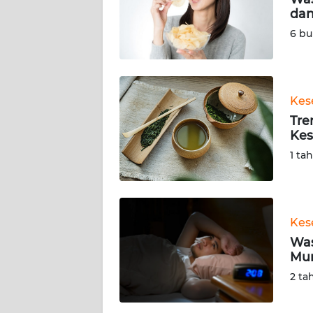
KARIR
dan
6 bu
DISCLAIMER
Wahana
News
Kes
Regional
Tre
Kes
WN
1 ta
SUMUT
WN
JAKARTA
Kes
Was
WN
Mun
JABAR
2 ta
WN
BANTEN