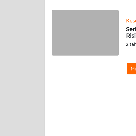
WN
Kes
NTT
Ser
Ris
WN
KEPRI
2 ta
WN
PAPUA
Mu
WN
PAPUA
BARAT
WN
RIAU
WN