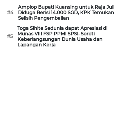
WN
Amplop Bupati Kuansing untuk Raja Juli
KALTARA
#4
Diduga Berisi 14.000 SGD, KPK Temukan
Selisih Pengembalian
WN
Toga Sihite Sedunia dapat Apresiasi di
Munas VIII FSP PPMI SPSI, Soroti
KALSEL
#5
Keberlangsungan Dunia Usaha dan
Lapangan Kerja
WN
KALTIM
WN
SULSEL
WN
GORONTALO
WN
SULUT