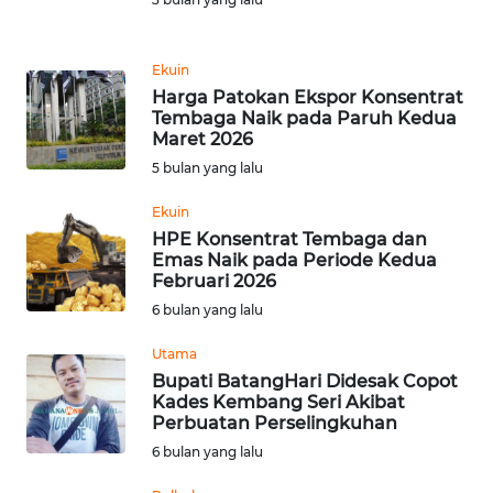
Informasi
INDEKS
Ekuin
BERITA
Harga Patokan Ekspor Konsentrat
Tembaga Naik pada Paruh Kedua
KONTAK
Maret 2026
KAMI
5 bulan yang lalu
Ekuin
INFO
HPE Konsentrat Tembaga dan
IKLAN
Emas Naik pada Periode Kedua
Februari 2026
TENTANG
6 bulan yang lalu
KAMI
Utama
Bupati BatangHari Didesak Copot
PEDOMAN
Kades Kembang Seri Akibat
MEDIA
Perbuatan Perselingkuhan
SIBER
6 bulan yang lalu
REDAKSI