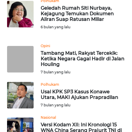
Polhukam
Geledah Rumah Siti Nurbaya,
Kejagung Temukan Dokumen
KARIR
Aliran Suap Ratusan Miliar
6 bulan yang lalu
DISCLAIMER
Wahana
Opini
News
Tambang Mati, Rakyat Tercekik:
Regional
Ketika Negara Gagal Hadir di Jalan
Houling
WN
7 bulan yang lalu
SUMUT
Polhukam
Usai KPK SP3 Kasus Konawe
WN
Utara, MAKI Ajukan Prapradilan
JAKARTA
7 bulan yang lalu
WN
Nasional
JABAR
Versi Kodam XII: Ini Kronologi 15
WNA China Serang Prajurit TNI di