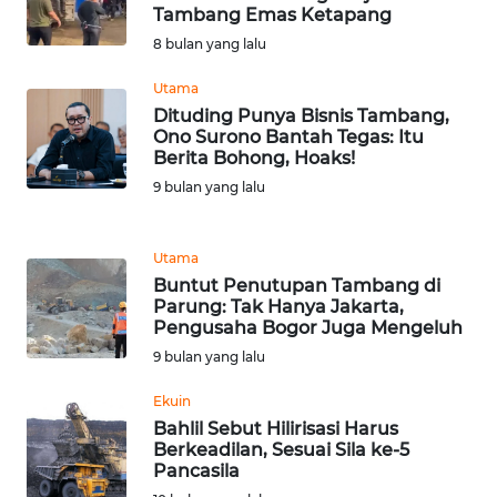
Tambang Emas Ketapang
WN
BANTEN
8 bulan yang lalu
Utama
WN
Dituding Punya Bisnis Tambang,
NTT
Ono Surono Bantah Tegas: Itu
Berita Bohong, Hoaks!
WN
9 bulan yang lalu
KEPRI
Utama
WN
Buntut Penutupan Tambang di
PAPUA
Parung: Tak Hanya Jakarta,
Pengusaha Bogor Juga Mengeluh
WN
9 bulan yang lalu
PAPUA
BARAT
Ekuin
Bahlil Sebut Hilirisasi Harus
Berkeadilan, Sesuai Sila ke-5
WN
Pancasila
RIAU