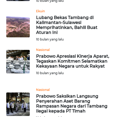
10 bulan yang lalu
WN
Ekuin
SERAMBI
Lubang Bekas Tambang di
Kalimantan-Sulawesi
Memprihatinkan, Bahlil Buat
WN
Aturan Ini
JAMBI
10 bulan yang lalu
WN
Nasional
SULTRA
Prabowo Apresiasi Kinerja Aparat,
Tegaskan Komitmen Selamatkan
Kekayaan Negara untuk Rakyat
WN
NTB
10 bulan yang lalu
WN
Nasional
SULTENG
Prabowo Saksikan Langsung
Penyerahan Aset Barang
WN
Rampasan Negara dari Tambang
SULBAR
Ilegal kepada PT Timah