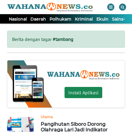
Nasional
Daerah
Polhukam
Kriminal
Ekuin
Sains-Te
WAHANA
Tutup
TV
Berita dengan tagar
#tambang
NASIONAL
DAERAH
POLHUKAM
Install Aplikasi
KRIMINAL
Utama
EKUIN
Pangihutan Siboro Dorong
Olahraga Lari Jadi Indikator