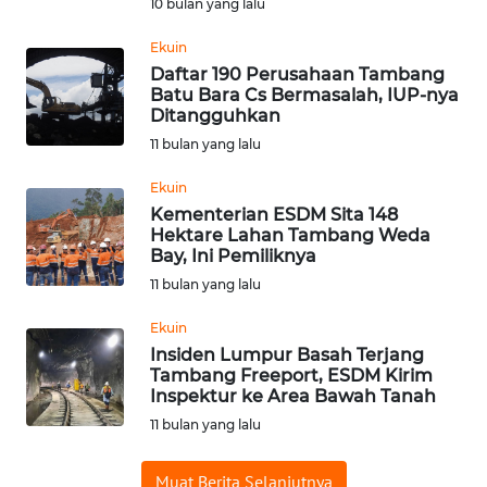
10 bulan yang lalu
WN
Ekuin
BABEL
Daftar 190 Perusahaan Tambang
Batu Bara Cs Bermasalah, IUP-nya
WN
Ditangguhkan
SUMBAR
11 bulan yang lalu
Ekuin
WN
Kementerian ESDM Sita 148
SUMSEL
Hektare Lahan Tambang Weda
Bay, Ini Pemiliknya
WN
11 bulan yang lalu
BENGKULU
Ekuin
WN
Insiden Lumpur Basah Terjang
Tambang Freeport, ESDM Kirim
LAMPUNG
Inspektur ke Area Bawah Tanah
11 bulan yang lalu
WN
JATENG
Muat Berita Selanjutnya