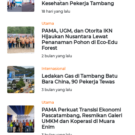
SAINS-TEKNO
Kesehatan Pekerja Tambang
18 hari yang lalu
KESEHATAN
Utama
PAMA, UGM, dan Otorita IKN
Hijaukan Nusantara Lewat
INTERNASIONAL
Penanaman Pohon di Eco-Edu
Forest
SERBA-SERBI
2 bulan yang lalu
Internasional
PENDIDIKAN
Ledakan Gas di Tambang Batu
Bara China, 90 Pekerja Tewas
OLAHRAGA
3 bulan yang lalu
Utama
OPINI
PAMA Perkuat Transisi Ekonomi
Pascatambang, Resmikan Galeri
EDITORIAL
UMKM dan Koperasi di Muara
Enim
3 bulan yang lalu