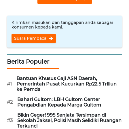
WN
NUSANTARA
Kirimkan masukan dan tanggapan anda sebagai
konsumen kepada kami.
WN
JOGJA
Suara Pembaca
WN
JATIM
Berita Populer
WN
BALI
Bantuan Khusus Gaji ASN Daerah,
#1
Pemerintah Pusat Kucurkan Rp22,5 Triliun
ke Pemda
WN
KALBAR
Bahari Gultom: LBH Gultom Center
#2
Pengabdian Kepada Marga Gultom
WN
Bikin Geger! 995 Senjata Tersimpan di
KALTENG
#3
Sekolah Jaksel, Polisi Masih Selidiki Ruangan
Terkunci