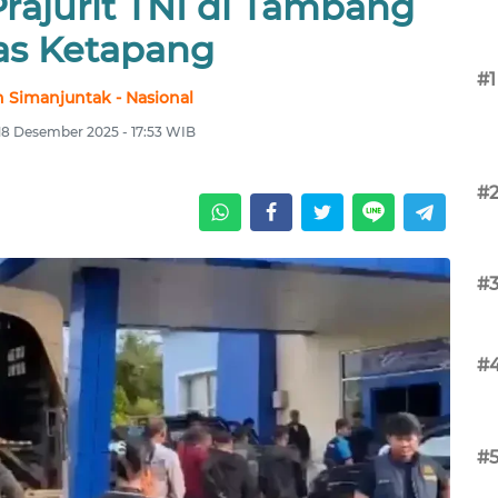
rajurit TNI di Tambang
s Ketapang
#1
 Simanjuntak - Nasional
18 Desember 2025 - 17:53 WIB
#
#
#
#