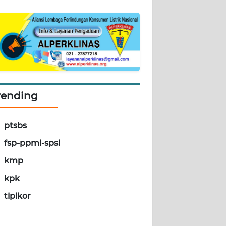
rending
ptsbs
fsp-ppmi-spsi
kmp
kpk
tipikor