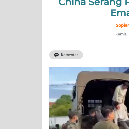
China Serang P
INDEKS
BERITA
Ema
KONTAK
Sopian
KAMI
Kamis, 
INFO
IKLAN
Komentar
TENTANG
KAMI
PEDOMAN
MEDIA
SIBER
REDAKSI