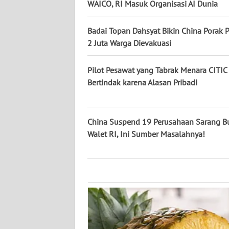
KALTARA
WAICO, RI Masuk Organisasi AI Dunia
WN
Badai Topan Dahsyat Bikin China Porak 
KALSEL
2 Juta Warga Dievakuasi
WN
Pilot Pesawat yang Tabrak Menara CITIC
KALTIM
Bertindak karena Alasan Pribadi
WN
SULSEL
China Suspend 19 Perusahaan Sarang B
Walet RI, Ini Sumber Masalahnya!
WN
GORONTALO
WN
SULUT
WN
MALUKU