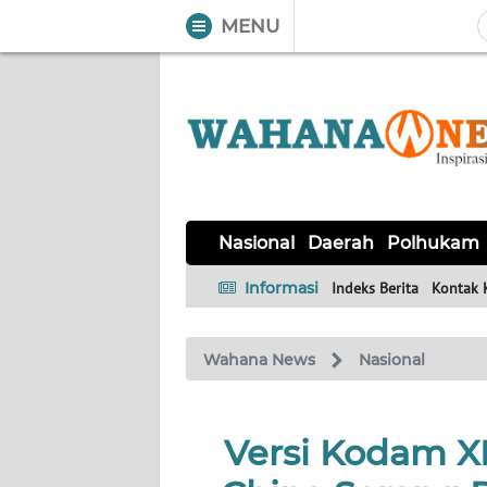
MENU
WAHANA
Tutup
TV
NASIONAL
DAERAH
POLHUKAM
KRIMINAL
EKUIN
SAINS-
KESEHATAN
INTERNASIONAL
Nasional
Daerah
Polhukam
TEKNO
Informasi
Indeks Berita
Kontak 
SERBA-
PENDIDIKAN
OLAHRAGA
OPINI
SERBI
Wahana News
Nasional
EDITORIAL
Versi Kodam XI
Informasi