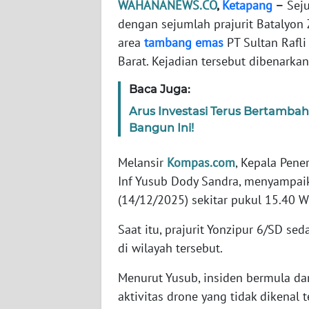
WAHANANEWS.CO
,
Ketapang
–
Seju
dengan sejumlah prajurit Batalyon 
WN
area
tambang
emas
PT Sultan Rafli
NTT
Barat. Kejadian tersebut dibenarka
WN
Baca Juga:
KEPRI
Arus Investasi Terus Bertambah
Bangun Ini!
WN
PAPUA
Melansir
Kompas.com
, Kepala Pen
Inf Yusub Dody Sandra, menyampaik
WN
(14/12/2025) sekitar pukul 15.40 W
PAPUA
BARAT
Saat itu, prajurit Yonzipur 6/SD s
di wilayah tersebut.
WN
RIAU
Menurut Yusub, insiden bermula da
aktivitas drone yang tidak dikenal t
WN