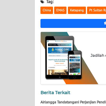
Tag:
NUSANTARA
China
EMAS
Ketapang
Pt Sultan R
WN
JOGJA
WN
JATIM
WN
BALI
Jadilah
WN
KALBAR
WN
KALTENG
Berita Terkait
WN
Airlangga Tandatangani Perjanjian Pendi