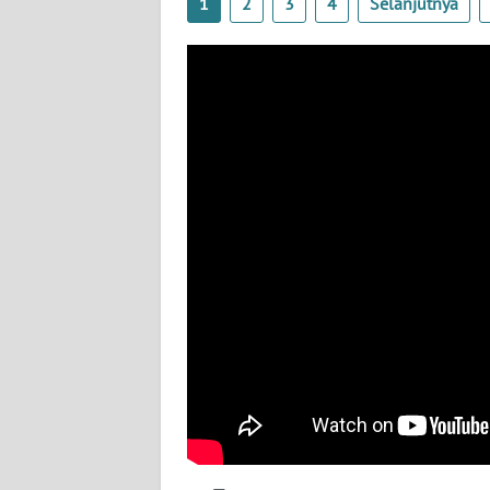
1
2
3
4
Selanjutnya
BABEL
WN
SUMBAR
WN
SUMSEL
WN
BENGKULU
WN
LAMPUNG
WN
JATENG
WN