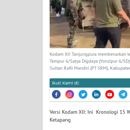
KARIR
DISCLAIMER
Wahana
News
Regional
Kodam XII Tanjungpura membenarkan terj
WN
Tempur 6/Satya Digdaya (Yonzipur 6/SD)
SUMUT
Sultan Rafli Mandiri (PT SRM), Kabupat
WN
Ikuti Kami di:
JAKARTA
WN
JABAR
Versi Kodam XII: Ini Kronologi 15
Ketapang
WN
BANTEN