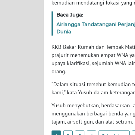
kemudian mendatangi lokasi yang d
SERAMBI
Baca Juga:
WN
Airlangga Tandatangani Perjanj
JAMBI
Dunia
WN
KKB Bakar Rumah dan Tembak Mati 
SULTRA
prajurit menemukan empat WNA yan
upaya klarifikasi, sejumlah WNA lai
WN
orang.
NTB
“Dalam situasi tersebut kemudian t
WN
kami,” kata Yusub dalam keterangan
SULTENG
Yusub menyebutkan, berdasarkan la
WN
menggunakan berbagai benda yang
SULBAR
tajam, airsoft gun, dan alat setrum.
WN