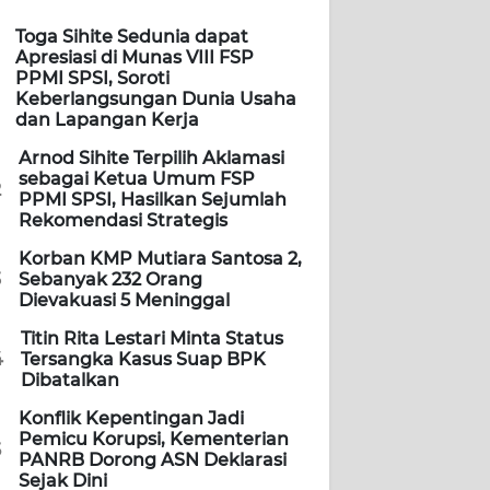
Toga Sihite Sedunia dapat
Apresiasi di Munas VIII FSP
PPMI SPSI, Soroti
Keberlangsungan Dunia Usaha
dan Lapangan Kerja
Arnod Sihite Terpilih Aklamasi
sebagai Ketua Umum FSP
2
PPMI SPSI, Hasilkan Sejumlah
Rekomendasi Strategis
Korban KMP Mutiara Santosa 2,
3
Sebanyak 232 Orang
Dievakuasi 5 Meninggal
Titin Rita Lestari Minta Status
4
Tersangka Kasus Suap BPK
Dibatalkan
Konflik Kepentingan Jadi
Pemicu Korupsi, Kementerian
5
PANRB Dorong ASN Deklarasi
Sejak Dini