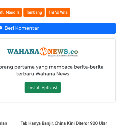
afli Mandiri
Tambang
Tni Vs Wna
Beri Komentar
 orang pertama yang membaca berita-berita
terbaru Wahana News
Install Aplikasi
rian
Tak Hanya Banjir, China Kini Diteror 900 Ular