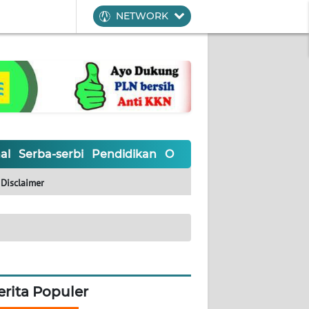
NETWORK
al
Serba-serbi
Pendidikan
Olahraga
Opini
Editoria
Disclaimer
erita Populer