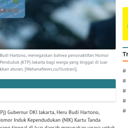
T
eru Budi Hartono, menegaskan bahwa penonaktifan Nomor
enduduk (KTP) Jakarta bagi warga yang tinggal di luar
an aturan. [WahanaNews.co/Ilustrasi].
#
#
#
#
#
(Pj) Gubernur DKI Jakarta, Heru Budi Hartono,
omor Induk Kependudukan (NIK) Kartu Tanda
 yang tinggal di luar daerah merupakan upaya untuk