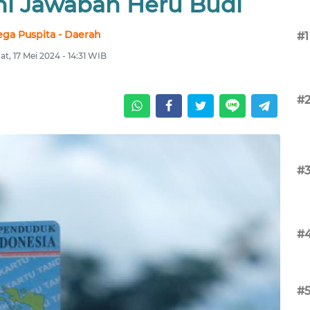
ini Jawaban Heru Budi
ga Puspita - Daerah
#1
t, 17 Mei 2024 - 14:31 WIB
#
#
#
#