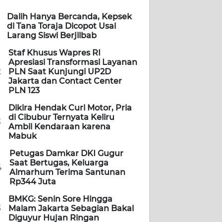
Dalih Hanya Bercanda, Kepsek
di Tana Toraja Dicopot Usai
Larang Siswi Berjilbab
Staf Khusus Wapres RI
Apresiasi Transformasi Layanan
2
PLN Saat Kunjungi UP2D
Jakarta dan Contact Center
PLN 123
Dikira Hendak Curi Motor, Pria
di Cibubur Ternyata Keliru
3
Ambil Kendaraan karena
Mabuk
Petugas Damkar DKI Gugur
Saat Bertugas, Keluarga
4
Almarhum Terima Santunan
Rp344 Juta
BMKG: Senin Sore Hingga
5
Malam Jakarta Sebagian Bakal
Diguyur Hujan Ringan