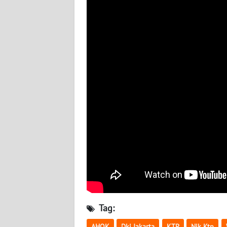
BABEL
WN
SUMBAR
WN
SUMSEL
WN
BENGKULU
WN
LAMPUNG
WN
JATENG
Tag:
WN
AHOK
Dki Jakarta
KTP
Nik Ktp