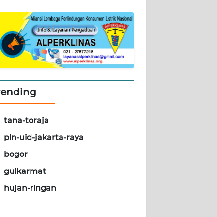
rending
tana-toraja
pln-uid-jakarta-raya
bogor
gulkarmat
hujan-ringan