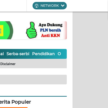
NETWORK
al
Serba-serbi
Pendidikan
Olahraga
Opini
Editoria
Disclaimer
erita Populer