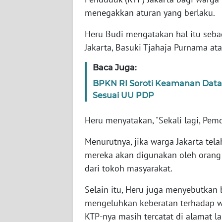
menegakkan aturan yang berlaku.
WN
Heru Budi mengatakan hal itu sebag
NTT
Jakarta, Basuki Tjahaja Purnama at
WN
Baca Juga:
KEPRI
BPKN RI Soroti Keamanan Data
Sesuai UU PDP
WN
PAPUA
Heru menyatakan, "Sekali lagi, Pe
WN
Menurutnya, jika warga Jakarta tel
PAPUA
mereka akan digunakan oleh orang 
BARAT
dari tokoh masyarakat.
WN
Selain itu, Heru juga menyebutkan
RIAU
mengeluhkan keberatan terhadap war
KTP-nya masih tercatat di alamat l
WN