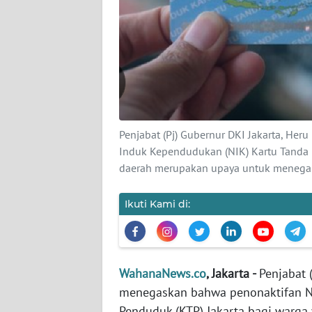
KARIR
DISCLAIMER
Wahana
News
Regional
Penjabat (Pj) Gubernur DKI Jakarta, H
WN
Induk Kependudukan (NIK) Kartu Tanda P
SUMUT
daerah merupakan upaya untuk menegakk
WN
Ikuti Kami di:
JAKARTA
WN
JABAR
WahanaNews.co
, Jakarta -
Penjabat 
menegaskan bahwa penonaktifan N
WN
Penduduk (KTP) Jakarta bagi warga
BANTEN