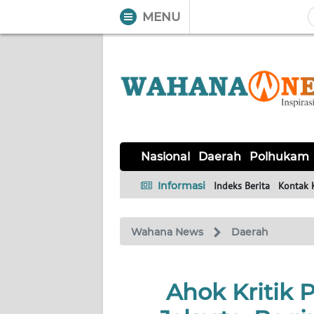
MENU
WAHANA
Tutup
TV
NASIONAL
DAERAH
POLHUKAM
KRIMINAL
EKUIN
SAINS-
KESEHATAN
INTERNASIONAL
Nasional
Daerah
Polhukam
TEKNO
Informasi
Indeks Berita
Kontak 
SERBA-
PENDIDIKAN
OLAHRAGA
OPINI
SERBI
Wahana News
Daerah
EDITORIAL
Ahok Kritik 
Informasi