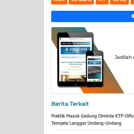
NUSANTARA
WN
JOGJA
WN
JATIM
Jadilah
WN
BALI
WN
KALBAR
Berita Terkait
WN
KALTENG
Praktik Masuk Gedung Diminta KTP-Difo
Ternyata Langgar Undang-Undang
WN