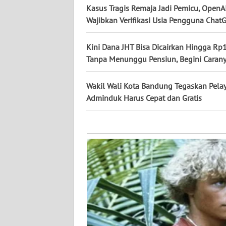
KALTARA
Kasus Tragis Remaja Jadi Pemicu, OpenA
Wajibkan Verifikasi Usia Pengguna Chat
WN
KALSEL
Kini Dana JHT Bisa Dicairkan Hingga Rp1
Tanpa Menunggu Pensiun, Begini Caran
WN
KALTIM
Wakil Wali Kota Bandung Tegaskan Pela
Adminduk Harus Cepat dan Gratis
WN
SULSEL
WN
GORONTALO
WN
SULUT
WN
MALUKU