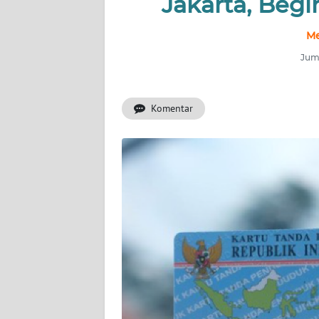
Jakarta, Beg
INDEKS
BERITA
Me
Juma
KONTAK
KAMI
Komentar
INFO
IKLAN
TENTANG
KAMI
PEDOMAN
MEDIA
SIBER
REDAKSI