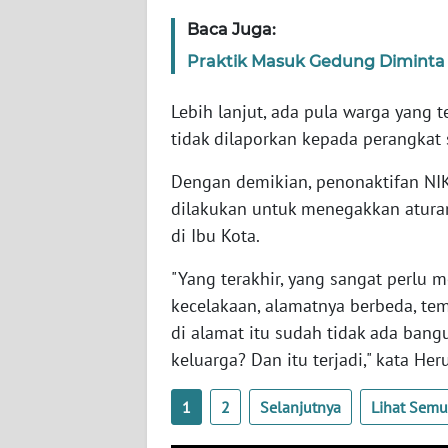
SERAMBI
Baca Juga:
Praktik Masuk Gedung Diminta
WN
JAMBI
Lebih lanjut, ada pula warga yang 
tidak dilaporkan kepada perangkat
WN
SULTRA
Dengan demikian, penonaktifan NIK 
dilakukan untuk menegakkan atur
WN
di Ibu Kota.
NTB
"Yang terakhir, yang sangat perlu m
WN
kecelakaan, alamatnya berbeda, tem
SULTENG
di alamat itu sudah tidak ada ba
keluarga? Dan itu terjadi," kata Heru
WN
SULBAR
1
2
Selanjutnya
Lihat Sem
WN