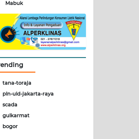
Mabuk
rending
tana-toraja
pln-uid-jakarta-raya
scada
gulkarmat
bogor