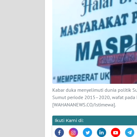
KARIR
DISCLAIMER
Wahana
News
Regional
WN
SUMUT
WN
Kabar duka menyelimuti dunia politik S
JAKARTA
Sumut periode 2015–2020, wafat pada M
[WAHANANEWS.CO/Istimewa].
WN
JABAR
Ikuti Kami di:
WN
BANTEN