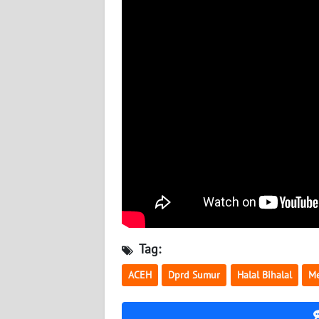
BABEL
WN
SUMBAR
WN
SUMSEL
WN
BENGKULU
WN
LAMPUNG
Tag:
WN
JATENG
ACEH
Dprd Sumur
Halal Bihalal
M
WN