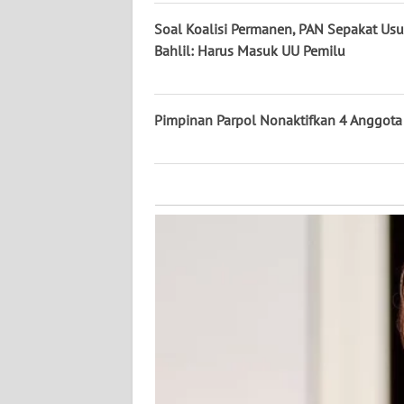
KALTARA
Soal Koalisi Permanen, PAN Sepakat Us
WN
Bahlil: Harus Masuk UU Pemilu
KALSEL
WN
Pimpinan Parpol Nonaktifkan 4 Anggot
KALTIM
WN
SULSEL
WN
GORONTALO
WN
SULUT
WN
MALUKU