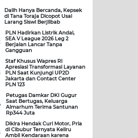
Dalih Hanya Bercanda, Kepsek
di Tana Toraja Dicopot Usai
Larang Siswi Berjilbab
PLN Hadirkan Listrik Andal,
SEA V League 2026 Leg 2
2
Berjalan Lancar Tanpa
Gangguan
Staf Khusus Wapres RI
Apresiasi Transformasi Layanan
3
PLN Saat Kunjungi UP2D
Jakarta dan Contact Center
PLN 123
Petugas Damkar DKI Gugur
Saat Bertugas, Keluarga
4
Almarhum Terima Santunan
Rp344 Juta
Dikira Hendak Curi Motor, Pria
di Cibubur Ternyata Keliru
5
Ambil Kendaraan karena