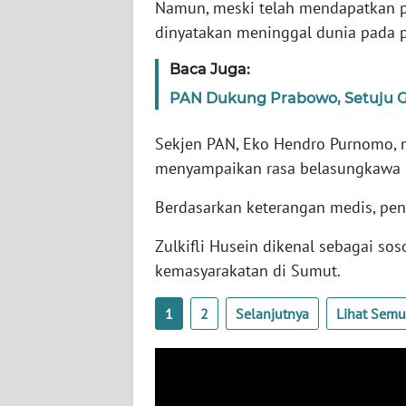
Namun, meski telah mendapatkan per
SERAMBI
dinyatakan meninggal dunia pada 
WN
Baca Juga:
JAMBI
PAN Dukung Prabowo, Setuju G
WN
Sekjen PAN, Eko Hendro Purnomo, 
SULTRA
menyampaikan rasa belasungkawa
WN
Berdasarkan keterangan medis, pen
NTB
Zulkifli Husein dikenal sebagai sos
WN
kemasyarakatan di Sumut.
SULTENG
1
2
Selanjutnya
Lihat Sem
WN
SULBAR
WN