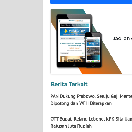
NUSANTARA
WN
JOGJA
Jadilah
WN
JATIM
WN
BALI
WN
Berita Terkait
KALBAR
PAN Dukung Prabowo, Setuju Gaji Mente
Dipotong dan WFH Diterapkan
WN
KALTENG
OTT Bupati Rejang Lebong, KPK Sita Ua
Ratusan Juta Rupiah
WN