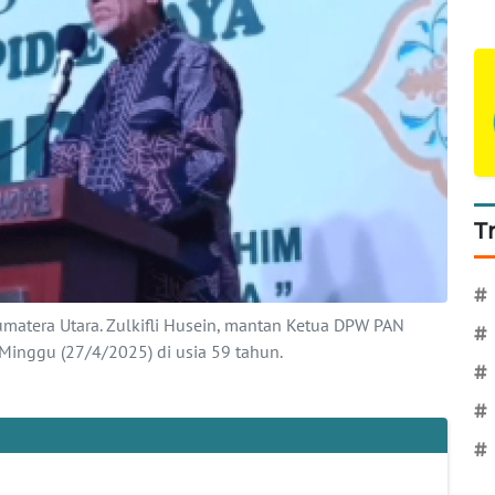
T
#
umatera Utara. Zulkifli Husein, mantan Ketua DPW PAN
#
inggu (27/4/2025) di usia 59 tahun.
#
#
#