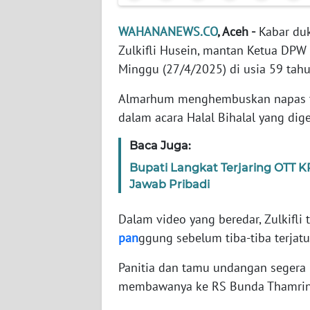
WAHANANEWS.CO
, Aceh -
Kabar duk
WN
Zulkifli Husein, mantan Ketua DP
NTT
Minggu (27/4/2025) di usia 59 tah
WN
Almarhum menghembuskan napas te
KEPRI
dalam acara Halal Bihalal yang dig
WN
Baca Juga:
PAPUA
Bupati Langkat Terjaring OTT 
Jawab Pribadi
WN
PAPUA
BARAT
Dalam video yang beredar, Zulkifl
pan
ggung sebelum tiba-tiba terjat
WN
Panitia dan tamu undangan segera
RIAU
membawanya ke RS Bunda Thamri
WN