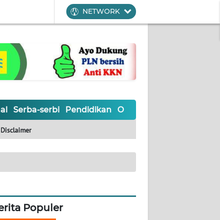
NETWORK
al
Serba-serbi
Pendidikan
Olahraga
Opini
Editoria
Disclaimer
erita Populer