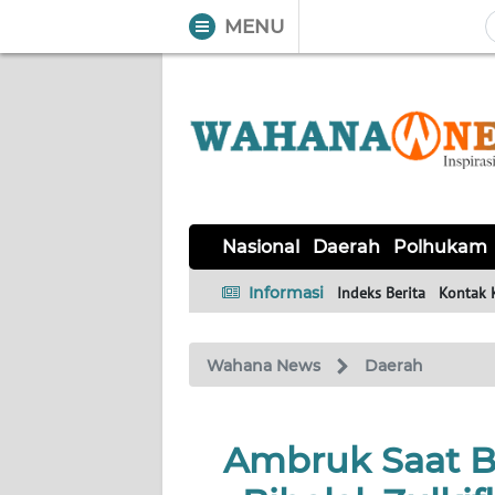
MENU
WAHANA
Tutup
TV
NASIONAL
DAERAH
POLHUKAM
KRIMINAL
EKUIN
SAINS-
KESEHATAN
INTERNASIONAL
Nasional
Daerah
Polhukam
TEKNO
Informasi
Indeks Berita
Kontak 
SERBA-
PENDIDIKAN
OLAHRAGA
OPINI
SERBI
Wahana News
Daerah
EDITORIAL
Ambruk Saat B
Informasi