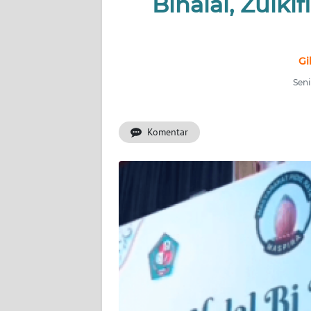
Bihalal, Zulki
INDEKS
BERITA
KONTAK
Gi
KAMI
Seni
INFO
IKLAN
Komentar
TENTANG
KAMI
PEDOMAN
MEDIA
SIBER
REDAKSI