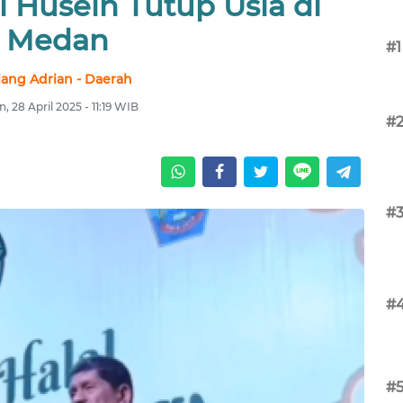
fli Husein Tutup Usia di
Medan
#1
lang Adrian - Daerah
n, 28 April 2025 - 11:19 WIB
#
#
#
#