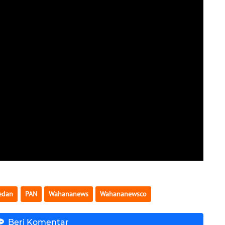
edan
PAN
Wahananews
Wahananewsco
Beri Komentar