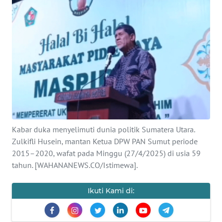
SAINS-TEKNO
KESEHATAN
INTERNASIONAL
SERBA-SERBI
PENDIDIKAN
Kabar duka menyelimuti dunia politik Sumatera Utara.
Zulkifli Husein, mantan Ketua DPW PAN Sumut periode
OLAHRAGA
2015–2020, wafat pada Minggu (27/4/2025) di usia 59
tahun. [WAHANANEWS.CO/Istimewa].
OPINI
Ikuti Kami di:
EDITORIAL