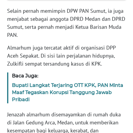
Informasi
Selain pernah memimpin DPW PAN Sumut, ia juga
INDEKS
menjabat sebagai anggota DPRD Medan dan DPRD
BERITA
Sumut, serta pernah menjadi Ketua Barisan Muda
PAN.
KONTAK
KAMI
Almarhum juga tercatat aktif di organisasi DPP
Aceh Sepakat. Di sisi lain perjalanan hidupnya,
INFO
Zulkifli sempat tersandung kasus di KPK.
IKLAN
Baca Juga:
TENTANG
Bupati Langkat Terjaring OTT KPK, PAN Minta
KAMI
Maaf Tegaskan Korupsi Tanggung Jawab
Pribadi
PEDOMAN
MEDIA
Jenazah almarhum disemayamkan di rumah duka
SIBER
di Jalan Gedung Arca, Medan, untuk memberikan
kesempatan bagi keluarga, kerabat, dan
REDAKSI