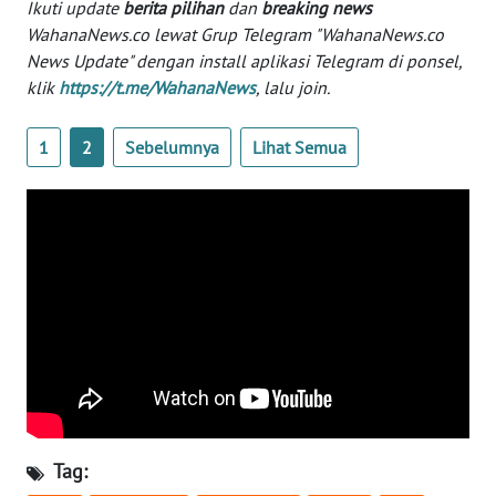
Ikuti update
berita pilihan
dan
breaking news
WN
WahanaNews.co lewat Grup Telegram "WahanaNews.co
BANTEN
News Update" dengan install aplikasi Telegram di ponsel,
klik
https://t.me/WahanaNews
, lalu join.
WN
NTT
1
2
Sebelumnya
Lihat Semua
WN
KEPRI
WN
PAPUA
WN
PAPUA
BARAT
WN
Tag:
RIAU