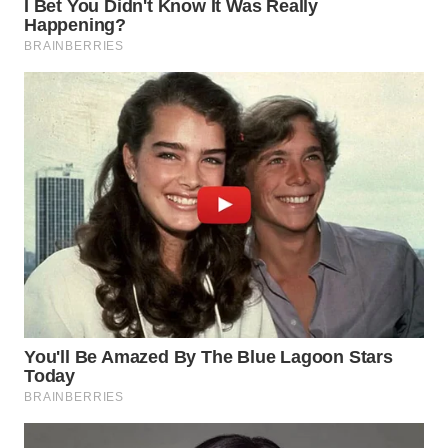
WN
PRIANGAN
TIMUR
WN
SEMARANG
WN
SOLO
WN
BOROBUDUR
WN
MADURA
WN
SURABAYA