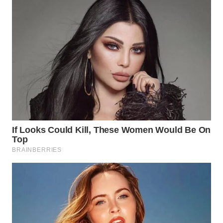
WN
NATUNA
WN
BINTAN
WN
MANDALIKA
WN
LIKUPANG
WN
LABUANBAJO
WN
BORNEO