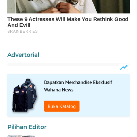
WAHANA
LISTRIK
WAHANA
TRAVEL
WAHANA
Advertorial
TV
WAHANANEWS
Dapatkan Merchandise Eksklusif
ID
Wahana News
WAHANANEWS
CO ID
Buka Katalog
WAHANANEWS
Pilihan Editor
NET