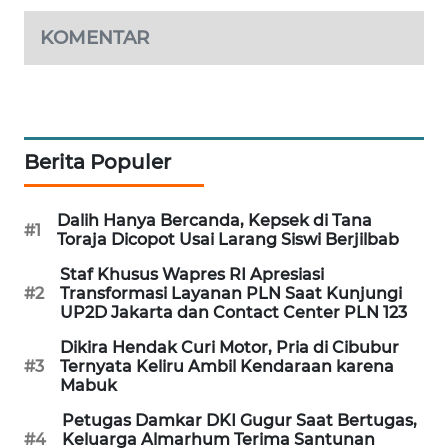
MAWAKA
KOMENTAR
ID
MARTABAT
NET
Berita Populer
PLN
WATCH
Dalih Hanya Bercanda, Kepsek di Tana
#1
Toraja Dicopot Usai Larang Siswi Berjilbab
MKLI
Staf Khusus Wapres RI Apresiasi
#2
Transformasi Layanan PLN Saat Kunjungi
LPKKI
UP2D Jakarta dan Contact Center PLN 123
Dikira Hendak Curi Motor, Pria di Cibubur
LKKI
#3
Ternyata Keliru Ambil Kendaraan karena
Mabuk
KOPEKLIN
Petugas Damkar DKI Gugur Saat Bertugas,
#4
Keluarga Almarhum Terima Santunan