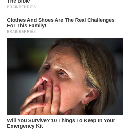
TAPANULI
TENGAH
WN DELI
SERDANG
WN
TEBING
TINGGI
WN
PAKPAK
WN
KARAWANG
WN
BEKASI