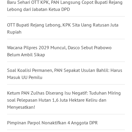
Baru Sehari OTT KPK, PAN Langsung Copot Bupati Rejang
WN
Lebong dari Jabatan Ketua DPD
BABEL
OTT Bupati Rejang Lebong, KPK Sita Uang Ratusan Juta
WN
Rupiah
SUMBAR
Wacana Pilpres 2029 Muncul, Dasco Sebut Prabowo
WN
Belum Ambil Sikap
SUMSEL
Soal Koalisi Permanen, PAN Sepakat Usulan Bahlil: Harus
WN
Masuk UU Pemilu
BENGKULU
Ketum PAN Zulhas Diserang Isu Negatif: Tuduhan Miring
WN
soal Pelepasan Hutan 1,6 Juta Hektare Keliru dan
LAMPUNG
Menyesatkan!
WN
Pimpinan Parpol Nonaktifkan 4 Anggota DPR
JATENG