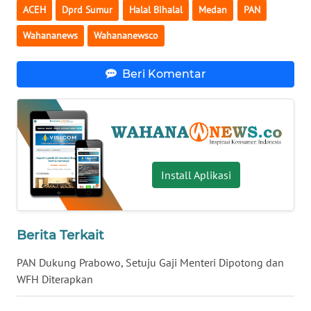
ACEH
Dprd Sumur
Halal Bihalal
Medan
PAN
WN
Wahananews
Wahananewsco
SERAMBI
Beri Komentar
WN
JAMBI
WN
SULTRA
Install Aplikasi
WN
NTB
WN
Berita Terkait
SULTENG
PAN Dukung Prabowo, Setuju Gaji Menteri Dipotong dan
WFH Diterapkan
WN
SULBAR