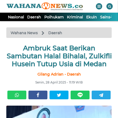
Nasional
Daerah
Polhukam
Kriminal
Ekuin
Sains-Te
WAHANA
Tutup
TV
Wahana News
Daerah
NASIONAL
Ambruk Saat Berikan
Sambutan Halal Bihalal, Zulkifli
DAERAH
Husein Tutup Usia di Medan
Gilang Adrian - Daerah
POLHUKAM
Senin, 28 April 2025 - 11:19 WIB
KRIMINAL
EKUIN