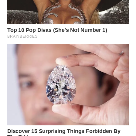
WN
TAPANULI
SELATAN
WN
TANJUNG
LESUNG
WN
KARO
WN
SIMALUNGUN
WN
LABUHANBATU
WN