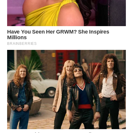
WN
INDRAMAYU
WN
KUNINGAN
WN
MAJALENGKA
WN
SUBANG
WN
SUKABUMI
WN
PURWAKARTA