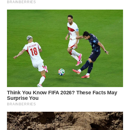
WN
BOGOR
WN
DEPOK
WN
TAPANULI
UTARA
WN
SAMOSIR
WN
PADANG
LAWAS