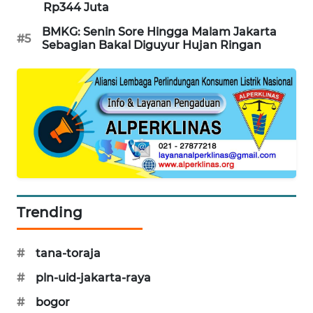
Rp344 Juta
PORTAL
KONSUMEN
BMKG: Senin Sore Hingga Malam Jakarta
#5
Sebagian Bakal Diguyur Hujan Ringan
FORWAMKI
ALPERKLINAS
FORJASIDA
TAMBANG
NEWS
Trending
SITUNGIR
NEWS
#
tana-toraja
#
pln-uid-jakarta-raya
SIDIKALANG
NEWS
#
bogor