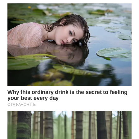
WN
KALTARA
WN
KALSEL
WN
KALTIM
WN
SULSEL
WN
GORONTALO
WN
SULUT