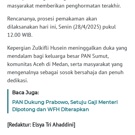
masyarakat memberikan penghormatan terakhir.
KARIR
Rencananya, prosesi pemakaman akan
dilaksanakan hari ini, Senin (28/4/2025) pukul
DISCLAIMER
12.00 WIB.
Wahana
Kepergian Zulkifli Husein meninggalkan duka yang
News
mendalam bagi keluarga besar PAN Sumut,
Regional
komunitas Aceh di Medan, serta masyarakat yang
mengenalnya sebagai sosok bersahaja dan penuh
WN
SUMUT
dedikasi.
Baca Juga:
WN
JAKARTA
PAN Dukung Prabowo, Setuju Gaji Menteri
Dipotong dan WFH Diterapkan
WN
JABAR
[Redaktur: Elsya Tri Ahaddini]