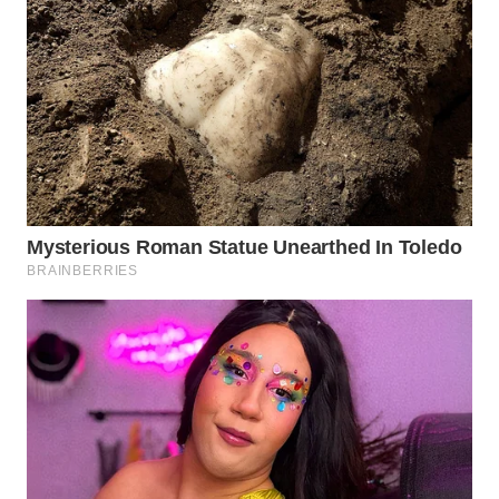
WN
SUMEDANG
WN
CIANJUR
WN
KEPULAUAN
SERIBU
WN
TANGERANG
WN
BINJAI
WN
CIREBON