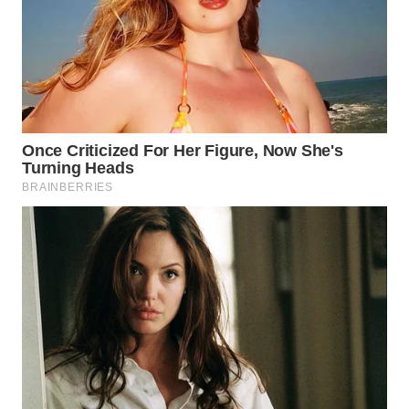
Wahana
Media
Group
WAHANA
NEWS
WAHANA
TANI
WAHANA
ADVOKAT
WAHANA
INFRASTRUKTUR
WAHANA
KONSUMEN