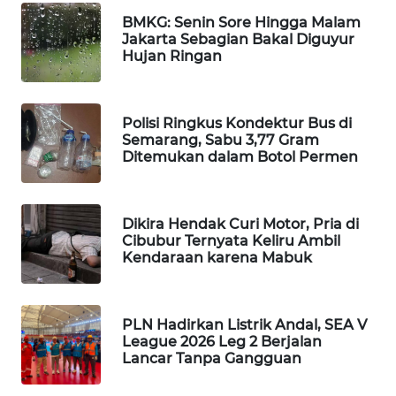
WAHANA
BMKG: Senin Sore Hingga Malam
DESA
Jakarta Sebagian Bakal Diguyur
Hujan Ringan
WISATA
LAPAK
WAHANA
Polisi Ringkus Kondektur Bus di
Semarang, Sabu 3,77 Gram
Ditemukan dalam Botol Permen
Wahana
Network
Dikira Hendak Curi Motor, Pria di
KONSUMEN
Cibubur Ternyata Keliru Ambil
LISTRIK
Kendaraan karena Mabuk
MASYARAKAT
KELISTRIKAN
PLN Hadirkan Listrik Andal, SEA V
League 2026 Leg 2 Berjalan
Lancar Tanpa Gangguan
WALINKI
ID