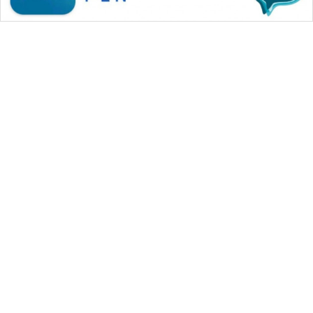
WAHANA MEDIA GROUP
|
|
|
WAHANA NEWS co
WAHANA TANI
WAHANA ADVOKAT
|
|
WAHANA INFRASTRUKTUR
WAHANA KONSUMEN
|
|
|
WAHANA LISTRIK
WAHANA TRAVEL
WAHANA TV
|
|
|
WAHANANEWS id
WAHANANEWS CO ID
WAHANANEWS NET
|
|
|
WAHANA SPORT ID
Wahana UMKM
Wahana Seleb
|
|
|
Wahana Persona
Wahana Otomotif
Wahana Health
|
Wahana Desa Wisata
Lapak Wahana