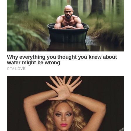
WN
MALUKU
WN
MALUT
WN
DAIRI
WN
DANAU
TOBA
WN
NIAS
WN
LANGKAT