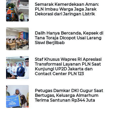
Semarak Kemerdekaan Aman:
WAHANA
PLN Imbau Warga Jaga Jarak
SPORT
Dekorasi dari Jaringan Listrik
WAHANA
UMKM
Dalih Hanya Bercanda, Kepsek di
Tana Toraja Dicopot Usai Larang
Siswi Berjilbab
WAHANA
SELEB
Staf Khusus Wapres RI Apresiasi
WAHANA
Transformasi Layanan PLN Saat
PERSONA
Kunjungi UP2D Jakarta dan
Contact Center PLN 123
WAHANA
OTOMOTIF
Petugas Damkar DKI Gugur Saat
Bertugas, Keluarga Almarhum
WAHANA
Terima Santunan Rp344 Juta
HEALTH