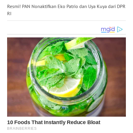
Resmi! PAN Nonaktifkan Eko Patrio dan Uya Kuya dari DPR
WN
RI
NUSANTARA
WN
JOGJA
WN
JATIM
WN
BALI
WN
KALBAR
WN
KALTENG