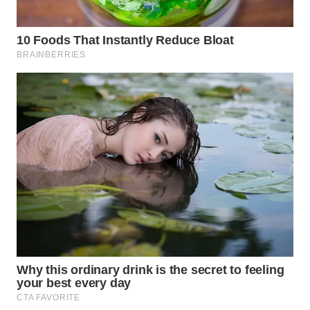
WN
TAPANULI
SELATAN
WN
TANJUNG
LESUNG
WN
KARO
WN
SIMALUNGUN
WN
LABUHANBATU
WN