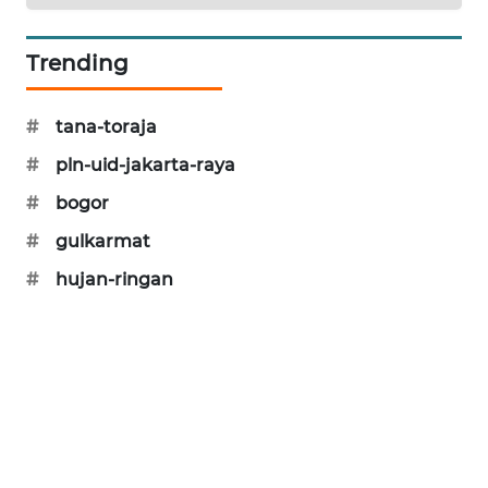
SIBARAGAS
NEWS
Trending
METRO
#
tana-toraja
SIANTAR
NEWS
#
pln-uid-jakarta-raya
#
bogor
METRO
MEDAN
#
gulkarmat
NEWS
#
hujan-ringan
METRO
JAKARTA
NEWS
KRT
NEWS