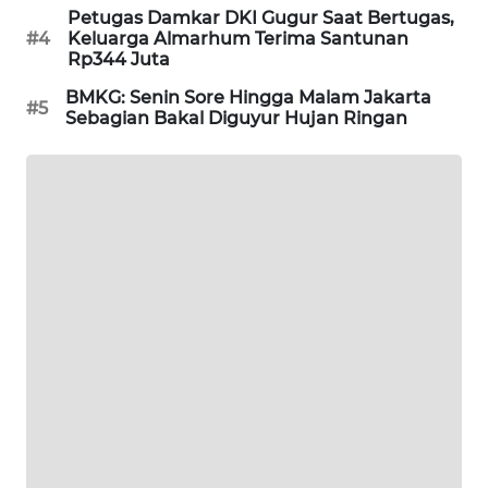
Petugas Damkar DKI Gugur Saat Bertugas,
PORTAL
#4
Keluarga Almarhum Terima Santunan
KONSUMEN
Rp344 Juta
BMKG: Senin Sore Hingga Malam Jakarta
FORWAMKI
#5
Sebagian Bakal Diguyur Hujan Ringan
ALPERKLINAS
FORJASIDA
TAMBANG
NEWS
SITUNGIR
NEWS
SIDIKALANG
NEWS