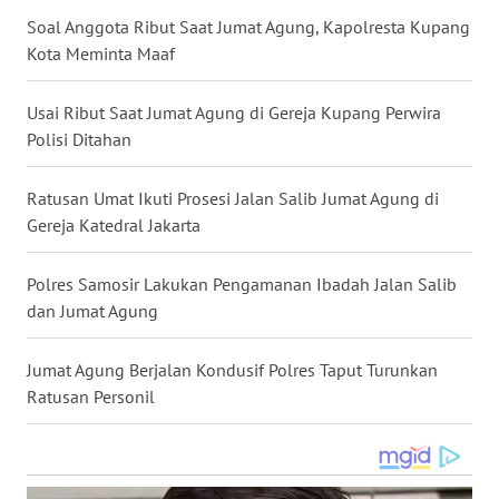
Soal Anggota Ribut Saat Jumat Agung, Kapolresta Kupang
WN
NUSANTARA
Kota Meminta Maaf
WN
Usai Ribut Saat Jumat Agung di Gereja Kupang Perwira
JOGJA
Polisi Ditahan
WN
Ratusan Umat Ikuti Prosesi Jalan Salib Jumat Agung di
JATIM
Gereja Katedral Jakarta
WN
Polres Samosir Lakukan Pengamanan Ibadah Jalan Salib
BALI
dan Jumat Agung
WN
Jumat Agung Berjalan Kondusif Polres Taput Turunkan
KALBAR
Ratusan Personil
WN
KALTENG