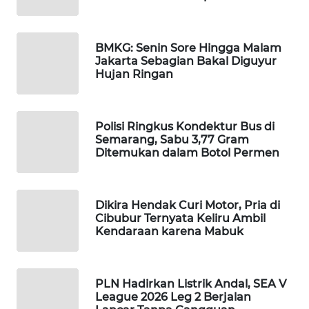
WAHANA
DESA
WISATA
BMKG: Senin Sore Hingga Malam
Jakarta Sebagian Bakal Diguyur
Hujan Ringan
LAPAK
WAHANA
Polisi Ringkus Kondektur Bus di
Wahana
Semarang, Sabu 3,77 Gram
Network
Ditemukan dalam Botol Permen
KONSUMEN
LISTRIK
Dikira Hendak Curi Motor, Pria di
Cibubur Ternyata Keliru Ambil
MASYARAKAT
Kendaraan karena Mabuk
KELISTRIKAN
WALINKI
PLN Hadirkan Listrik Andal, SEA V
ID
League 2026 Leg 2 Berjalan