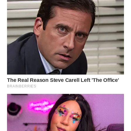
WN
KALTARA
WN
KALSEL
WN
KALTIM
WN
SULSEL
WN
GORONTALO
WN
SULUT