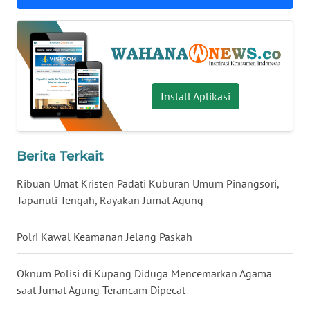
WN
BABEL
WN
SUMBAR
Install Aplikasi
WN
SUMSEL
Berita Terkait
WN
Ribuan Umat Kristen Padati Kuburan Umum Pinangsori,
BENGKULU
Tapanuli Tengah, Rayakan Jumat Agung
WN
Polri Kawal Keamanan Jelang Paskah
LAMPUNG
Oknum Polisi di Kupang Diduga Mencemarkan Agama
WN
saat Jumat Agung Terancam Dipecat
JATENG