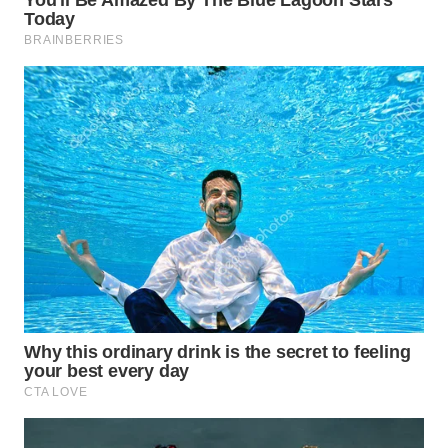
WN
INDRAMAYU
WN
KUNINGAN
WN
MAJALENGKA
WN
SUBANG
WN
SUKABUMI
WN
PURWAKARTA