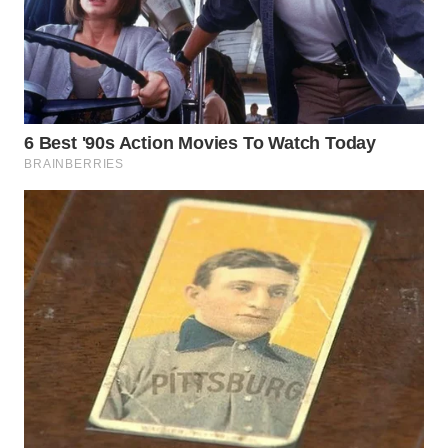
Wahana
Media
Group
WAHANA
NEWS
WAHANA
TANI
WAHANA
ADVOKAT
WAHANA
INFRASTRUKTUR
WAHANA
KONSUMEN