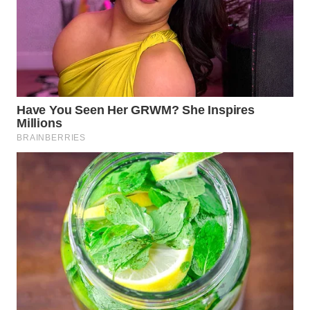
WN
MALUKU
WN
MALUT
WN
DAIRI
WN
DANAU
TOBA
WN
NIAS
WN
LANGKAT