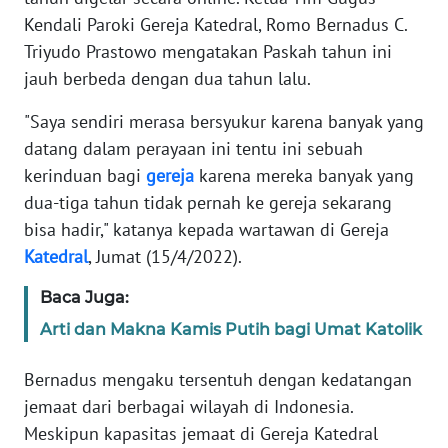
Informasi
Kendali Paroki Gereja Katedral, Romo Bernadus C.
Triyudo Prastowo mengatakan Paskah tahun ini
INDEKS
BERITA
jauh berbeda dengan dua tahun lalu.
"Saya sendiri merasa bersyukur karena banyak yang
KONTAK
datang dalam perayaan ini tentu ini sebuah
KAMI
kerinduan bagi
gereja
karena mereka banyak yang
INFO
dua-tiga tahun tidak pernah ke gereja sekarang
IKLAN
bisa hadir," katanya kepada wartawan di Gereja
Katedral
, Jumat (15/4/2022).
TENTANG
KAMI
Baca Juga:
Arti dan Makna Kamis Putih bagi Umat Katolik
PEDOMAN
MEDIA
Bernadus mengaku tersentuh dengan kedatangan
SIBER
jemaat dari berbagai wilayah di Indonesia.
Meskipun kapasitas jemaat di Gereja Katedral
REDAKSI