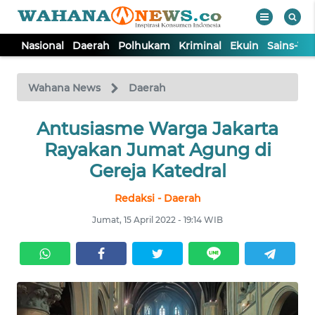
Nasional
Daerah
Polhukam
Kriminal
Ekuin
Sains-Te
WAHANA
Tutup
TV
Wahana News
Daerah
NASIONAL
Antusiasme Warga Jakarta
Rayakan Jumat Agung di
DAERAH
Gereja Katedral
Redaksi - Daerah
POLHUKAM
Jumat, 15 April 2022 - 19:14 WIB
KRIMINAL
EKUIN