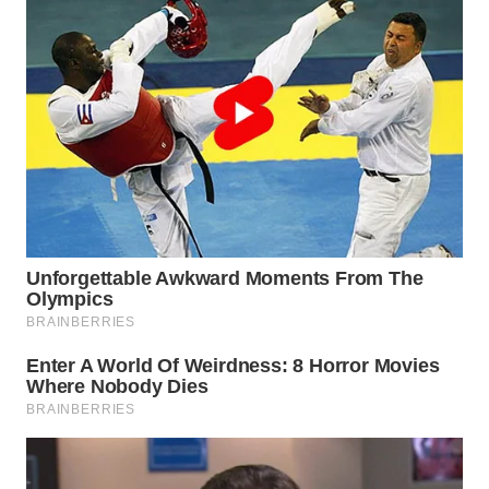
WN
PRIANGAN
TIMUR
WN
SEMARANG
WN
SOLO
WN
BOROBUDUR
WN
MADURA
WN
SURABAYA