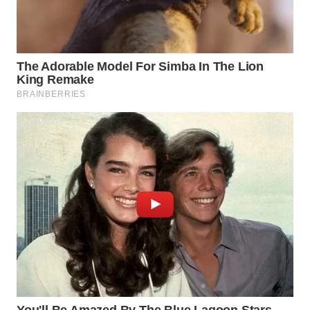
WN
SUMEDANG
WN
CIANJUR
WN
KEPULAUAN
SERIBU
WN
TANGERANG
WN
BINJAI
WN
CIREBON