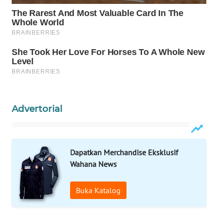
WAHANA
LISTRIK
WAHANA
TRAVEL
WAHANA
TV
Advertorial
WAHANANEWS
ID
Dapatkan Merchandise Eksklusif
WAHANANEWS
Wahana News
CO ID
Buka Katalog
WAHANANEWS
NET