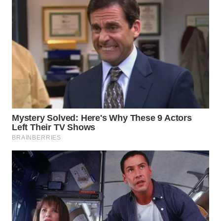
WN
NATUNA
WN
BINTAN
WN
MANDALIKA
WN
LIKUPANG
WN
LABUANBAJO
WN
BORNEO