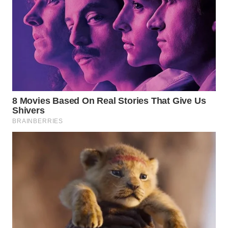
WN
BOGOR
WN
DEPOK
WN
TAPANULI
UTARA
WN
SAMOSIR
WN
PADANG
LAWAS