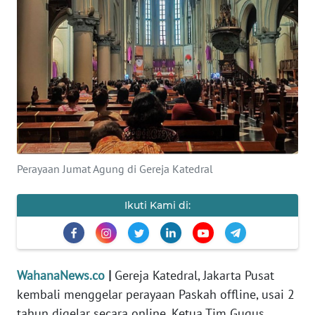
SAINS-TEKNO
KESEHATAN
INTERNASIONAL
SERBA-SERBI
PENDIDIKAN
Perayaan Jumat Agung di Gereja Katedral
OLAHRAGA
Ikuti Kami di:
OPINI
WahanaNews.co
|
Gereja Katedral, Jakarta Pusat
EDITORIAL
kembali menggelar perayaan Paskah offline, usai 2
tahun digelar secara online. Ketua Tim Gugus