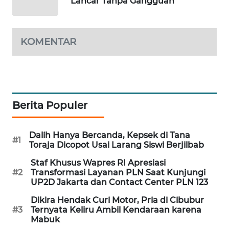
Lancar Tanpa Gangguan
MAWAKA
ID
KOMENTAR
MARTABAT
NET
PLN
WATCH
Berita Populer
MKLI
Dalih Hanya Bercanda, Kepsek di Tana
#1
Toraja Dicopot Usai Larang Siswi Berjilbab
LPKKI
Staf Khusus Wapres RI Apresiasi
#2
Transformasi Layanan PLN Saat Kunjungi
UP2D Jakarta dan Contact Center PLN 123
LKKI
Dikira Hendak Curi Motor, Pria di Cibubur
#3
Ternyata Keliru Ambil Kendaraan karena
KOPEKLIN
Mabuk