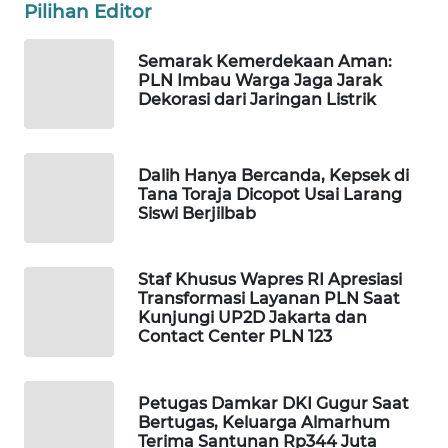
Pilihan Editor
WAHANA
SPORT
Semarak Kemerdekaan Aman:
PLN Imbau Warga Jaga Jarak
Dekorasi dari Jaringan Listrik
WAHANA
UMKM
WAHANA
Dalih Hanya Bercanda, Kepsek di
Tana Toraja Dicopot Usai Larang
SELEB
Siswi Berjilbab
WAHANA
PERSONA
Staf Khusus Wapres RI Apresiasi
Transformasi Layanan PLN Saat
Kunjungi UP2D Jakarta dan
WAHANA
Contact Center PLN 123
OTOMOTIF
WAHANA
Petugas Damkar DKI Gugur Saat
HEALTH
Bertugas, Keluarga Almarhum
Terima Santunan Rp344 Juta