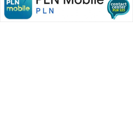
WAHANA MEDIA GROUP
|
|
|
WAHANA NEWS co
WAHANA TANI
WAHANA ADVOKAT
|
|
WAHANA INFRASTRUKTUR
WAHANA KONSUMEN
|
|
|
WAHANA LISTRIK
WAHANA TRAVEL
WAHANA TV
|
|
|
WAHANANEWS id
WAHANANEWS CO ID
WAHANANEWS NET
|
|
|
WAHANA SPORT ID
Wahana UMKM
Wahana Seleb