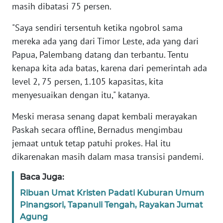
masih dibatasi 75 persen.
KARIR
"Saya sendiri tersentuh ketika ngobrol sama
mereka ada yang dari Timor Leste, ada yang dari
DISCLAIMER
Papua, Palembang datang dan terbantu. Tentu
kenapa kita ada batas, karena dari pemerintah ada
Wahana
level 2, 75 persen, 1.105 kapasitas, kita
News
menyesuaikan dengan itu," katanya.
Regional
Meski merasa senang dapat kembali merayakan
WN
Paskah secara offline, Bernadus mengimbau
SUMUT
jemaat untuk tetap patuhi prokes. Hal itu
dikarenakan masih dalam masa transisi pandemi.
WN
JAKARTA
Baca Juga:
Ribuan Umat Kristen Padati Kuburan Umum
WN
Pinangsori, Tapanuli Tengah, Rayakan Jumat
JABAR
Agung