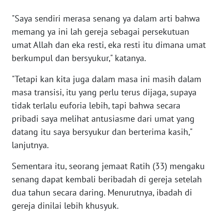
WN
"Saya sendiri merasa senang ya dalam arti bahwa
BANTEN
memang ya ini lah gereja sebagai persekutuan
umat Allah dan eka resti, eka resti itu dimana umat
WN
NTT
berkumpul dan bersyukur," katanya.
"Tetapi kan kita juga dalam masa ini masih dalam
WN
KEPRI
masa transisi, itu yang perlu terus dijaga, supaya
tidak terlalu euforia lebih, tapi bahwa secara
WN
pribadi saya melihat antusiasme dari umat yang
PAPUA
datang itu saya bersyukur dan berterima kasih,"
lanjutnya.
WN
PAPUA
Sementara itu, seorang jemaat Ratih (33) mengaku
BARAT
senang dapat kembali beribadah di gereja setelah
dua tahun secara daring. Menurutnya, ibadah di
WN
gereja dinilai lebih khusyuk.
RIAU