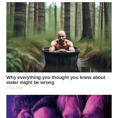
TAPANULI
TENGAH
WN DELI
SERDANG
WN
TEBING
TINGGI
WN
PAKPAK
WN
KARAWANG
WN
BEKASI