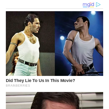
WN
KALTARA
WN
KALSEL
WN
KALTIM
WN
SULSEL
WN
GORONTALO
WN
SULUT