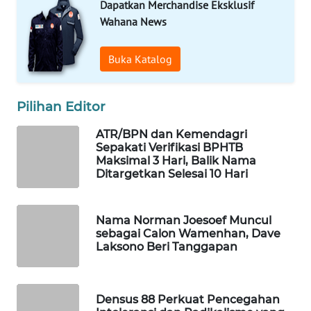
Dapatkan Merchandise Eksklusif
WAHANA
Wahana News
DESA
WISATA
Buka Katalog
LAPAK
WAHANA
Pilihan Editor
Wahana
ATR/BPN dan Kemendagri
Network
Sepakati Verifikasi BPHTB
Maksimal 3 Hari, Balik Nama
Ditargetkan Selesai 10 Hari
KONSUMEN
LISTRIK
Nama Norman Joesoef Muncul
MASYARAKAT
sebagai Calon Wamenhan, Dave
Laksono Beri Tanggapan
KELISTRIKAN
WALINKI
ID
Densus 88 Perkuat Pencegahan