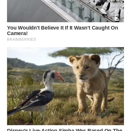
Wahana
Media
Group
WAHANA
NEWS
WAHANA
TANI
WAHANA
ADVOKAT
WAHANA
INFRASTRUKTUR
WAHANA
KONSUMEN