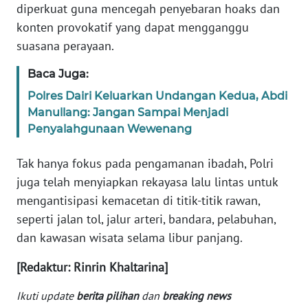
diperkuat guna mencegah penyebaran hoaks dan
WN
BANTEN
konten provokatif yang dapat mengganggu
suasana perayaan.
WN
Baca Juga:
NTT
Polres Dairi Keluarkan Undangan Kedua, Abdi
Manullang: Jangan Sampai Menjadi
WN
KEPRI
Penyalahgunaan Wewenang
Tak hanya fokus pada pengamanan ibadah, Polri
WN
PAPUA
juga telah menyiapkan rekayasa lalu lintas untuk
mengantisipasi kemacetan di titik-titik rawan,
WN
seperti jalan tol, jalur arteri, bandara, pelabuhan,
PAPUA
dan kawasan wisata selama libur panjang.
BARAT
[Redaktur: Rinrin Khaltarina]
WN
RIAU
Ikuti update
berita pilihan
dan
breaking news