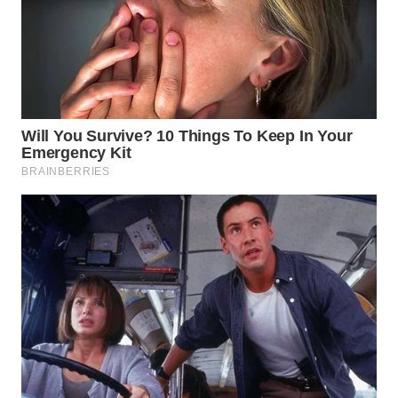
WN
SUMEDANG
WN
CIANJUR
WN
KEPULAUAN
SERIBU
WN
TANGERANG
WN
BINJAI
WN
CIREBON