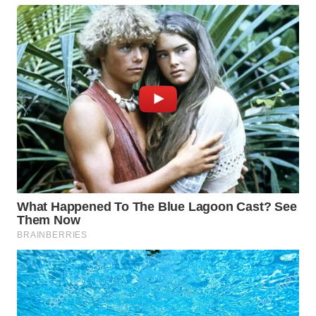
WN
PRIANGAN
TIMUR
WN
SEMARANG
WN
SOLO
WN
BOROBUDUR
WN
MADURA
WN
SURABAYA