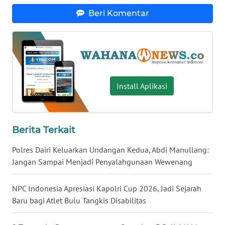
Beri Komentar
WN
BABEL
WN
SUMBAR
Install Aplikasi
WN
SUMSEL
WN
Berita Terkait
BENGKULU
Polres Dairi Keluarkan Undangan Kedua, Abdi Manullang:
Jangan Sampai Menjadi Penyalahgunaan Wewenang
WN
LAMPUNG
NPC Indonesia Apresiasi Kapolri Cup 2026, Jadi Sejarah
Baru bagi Atlet Bulu Tangkis Disabilitas
WN
JATENG