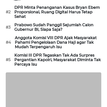
SIBARAGAS
DPR Minta Penanganan Kasus Bryan Ebem
NEWS
#2
Proporsional, Ruang Digital Harus Tetap
Sehat
METRO
Prabowo Sudah Panggil Sejumlah Calon
#3
SIANTAR
Gubernur BI, Siapa Saja?
NEWS
Anggota Komisi VIII DPR Ajak Masyarakat
#4
Pahami Pengelolaan Dana Haji agar Tak
METRO
Mudah Terpengaruh Isu
MEDAN
Komisi III DPR Tegaskan Tak Ada Surpres
NEWS
#5
Pergantian Kapolri, Masyarakat Diminta Tak
Percaya Isu
METRO
JAKARTA
NEWS
KRT
NEWS