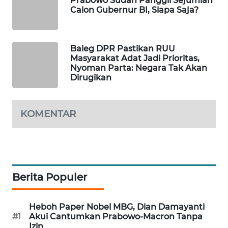
Prabowo Sudah Panggil Sejumlah
Calon Gubernur BI, Siapa Saja?
PORTAL
KONSUMEN
FORWAMKI
Baleg DPR Pastikan RUU
Masyarakat Adat Jadi Prioritas,
Nyoman Parta: Negara Tak Akan
ALPERKLINAS
Dirugikan
FORJASIDA
KOMENTAR
TAMBANG
NEWS
SITUNGIR
Berita Populer
NEWS
SIDIKALANG
Heboh Paper Nobel MBG, Dian Damayanti
NEWS
#1
Akui Cantumkan Prabowo-Macron Tanpa
Izin