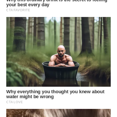
TAPANULI
TENGAH
WN DELI
SERDANG
WN
TEBING
TINGGI
WN
PAKPAK
WN
KARAWANG
WN
BEKASI