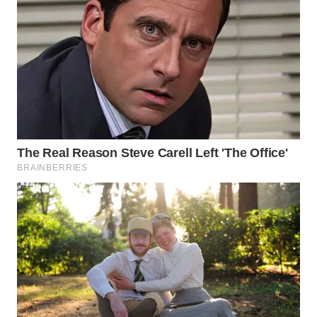
WN
MALUKU
WN
MALUT
WN
DAIRI
WN
DANAU
TOBA
WN
NIAS
WN
LANGKAT