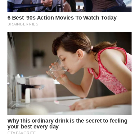
WN
INDRAMAYU
WN
KUNINGAN
WN
MAJALENGKA
WN
SUBANG
WN
SUKABUMI
WN
PURWAKARTA