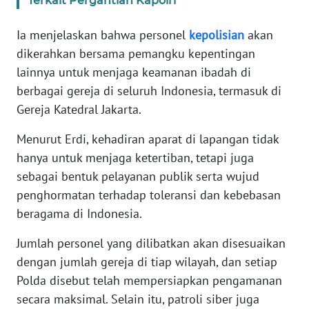
Terkait Pergantian Kapolri
KARIR
Ia menjelaskan bahwa personel
kepolisian
akan
dikerahkan bersama pemangku kepentingan
DISCLAIMER
lainnya untuk menjaga keamanan ibadah di
berbagai gereja di seluruh Indonesia, termasuk di
Wahana
Gereja Katedral Jakarta.
News
Regional
Menurut Erdi, kehadiran aparat di lapangan tidak
hanya untuk menjaga ketertiban, tetapi juga
WN
sebagai bentuk pelayanan publik serta wujud
SUMUT
penghormatan terhadap toleransi dan kebebasan
beragama di Indonesia.
WN
JAKARTA
Jumlah personel yang dilibatkan akan disesuaikan
dengan jumlah gereja di tiap wilayah, dan setiap
WN
Polda disebut telah mempersiapkan pengamanan
JABAR
secara maksimal. Selain itu, patroli siber juga