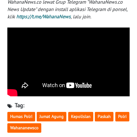
WahanaNews.co lewat Grup Telegram "WahanaNews.co
News Update" dengan install aplikasi Telegram di ponsel,
WN
klik
https://t.me/WahanaNews
, lalu join.
SERAMBI
WN
JAMBI
WN
SULTRA
WN
NTB
WN
Tag:
SULTENG
Humas Polri
Jumat Agung
Kepolisian
Paskah
Polri
WN
Wahananewsco
SULBAR