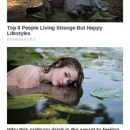
WN
TAPANULI
SELATAN
WN
TANJUNG
LESUNG
WN
KARO
WN
SIMALUNGUN
WN
LABUHANBATU
WN