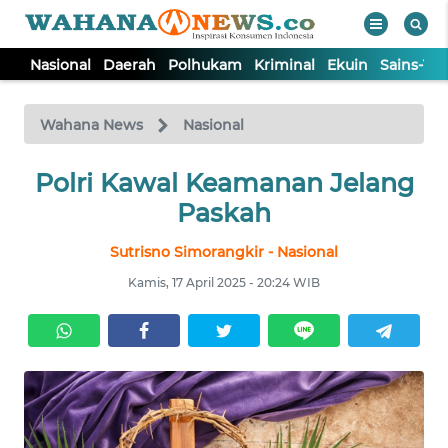
Nasional
Daerah
Polhukam
Kriminal
Ekuin
Sains-Te
WAHANA
Tutup
TV
Wahana News
Nasional
NASIONAL
Polri Kawal Keamanan Jelang
Paskah
DAERAH
Sutrisno Simorangkir - Nasional
Kamis, 17 April 2025 - 20:24 WIB
POLHUKAM
KRIMINAL
EKUIN