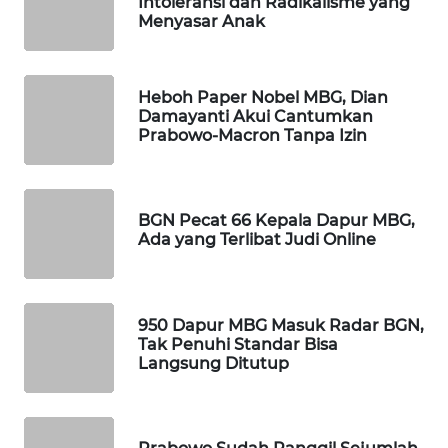
Intoleransi dan Radikalisme yang
Menyasar Anak
MAWAKA
ID
Heboh Paper Nobel MBG, Dian
MARTABAT
Damayanti Akui Cantumkan
NET
Prabowo-Macron Tanpa Izin
PLN
WATCH
BGN Pecat 66 Kepala Dapur MBG,
Ada yang Terlibat Judi Online
MKLI
LPKKI
950 Dapur MBG Masuk Radar BGN,
Tak Penuhi Standar Bisa
LKKI
Langsung Ditutup
KOPEKLIN