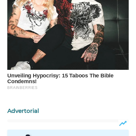
WAHANA
SPORT
WAHANA
UMKM
WAHANA
SELEB
WAHANA
PERSONA
WAHANA
OTOMOTIF
Advertorial
WAHANA
HEALTH