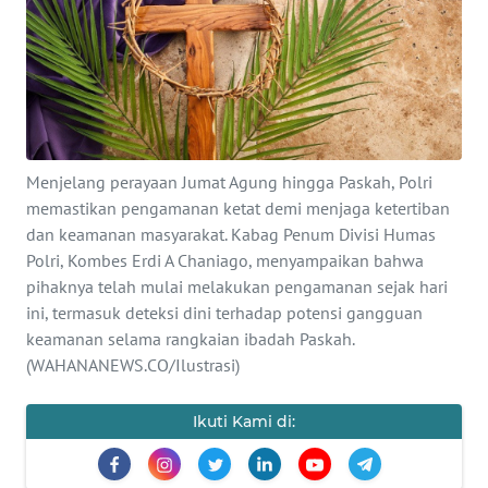
SAINS-TEKNO
KESEHATAN
INTERNASIONAL
Menjelang perayaan Jumat Agung hingga Paskah, Polri
SERBA-SERBI
memastikan pengamanan ketat demi menjaga ketertiban
dan keamanan masyarakat. Kabag Penum Divisi Humas
PENDIDIKAN
Polri, Kombes Erdi A Chaniago, menyampaikan bahwa
pihaknya telah mulai melakukan pengamanan sejak hari
ini, termasuk deteksi dini terhadap potensi gangguan
OLAHRAGA
keamanan selama rangkaian ibadah Paskah.
(WAHANANEWS.CO/Ilustrasi)
OPINI
Ikuti Kami di:
EDITORIAL