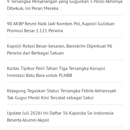
9 Tersangka Penyerangan yang Gugurkan 3 Polisi Akhirnya
WN
Dibekuk, Ini Peran Mereka
NUSANTARA
90 AKBP Resmi Naik Jadi Kombes Pol, Kapolri Gulirkan
WN
Promosi Besar 1.121 Perwira
JOGJA
Kapolri Rotasi Besar-besaran, Bareskrim Diperkuat 96
WN
Perwira dari Berbagai Satuan
JATIM
Kortas Tipikor Polri Tahan Tiga Tersangka Korupsi
WN
Investasi Batu Bara untuk PLNBB
BALI
Kejagung Tegaskan Status Tersangka Febrie Adriansyah
WN
Tak Gugur Meski Kini Tercatat sebagai Saksi
KALBAR
Update Juli 2026! Ini Daftar 36 Kapolda Se-Indonesia
WN
Beserta Alumni Akpol
KALTENG