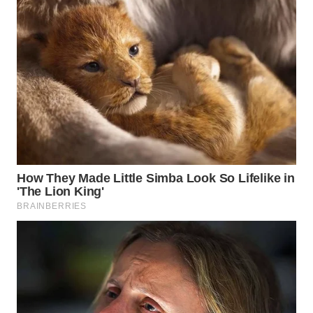
WN
BOGOR
WN
DEPOK
WN
TAPANULI
UTARA
WN
SAMOSIR
WN
PADANG
LAWAS