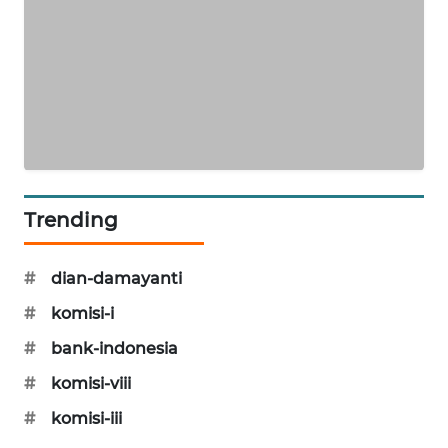
KARING
NEWS
JURNAL
MARITIM
HUMBANG
NEWS
Trending
GARONGGANG
NEWS
#
dian-damayanti
FISUELRI
#
komisi-i
ID
#
bank-indonesia
ENERGI
#
komisi-viii
NEWS
#
komisi-iii