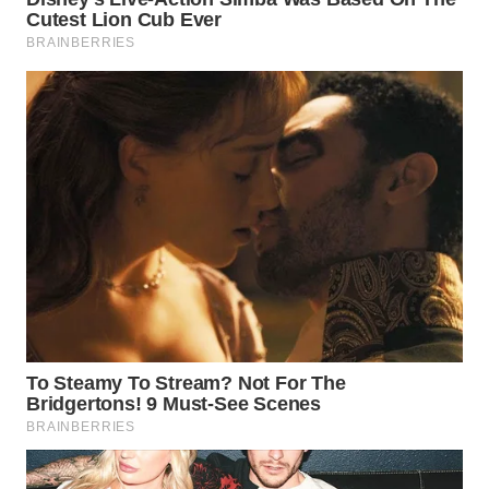
WAHANA
LISTRIK
WAHANA
TRAVEL
WAHANA
TV
WAHANANEWS
ID
WAHANANEWS
CO ID
WAHANANEWS
NET