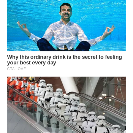
WN
NATUNA
WN
BINTAN
WN
MANDALIKA
WN
LIKUPANG
WN
LABUANBAJO
WN
BORNEO