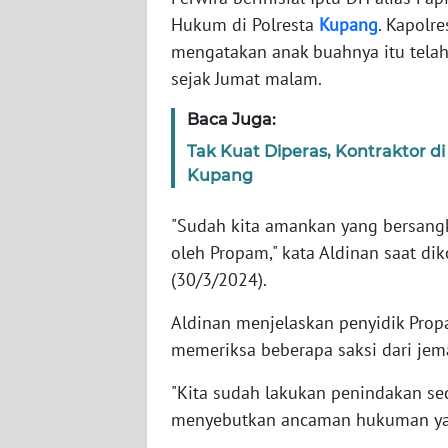
Hukum di Polresta
Kupang
. Kapolr
mengatakan anak buahnya itu telah
WN
NTT
sejak Jumat malam.
Baca Juga:
WN
KEPRI
Tak Kuat Diperas, Kontraktor d
Kupang
WN
PAPUA
"Sudah kita amankan yang bersang
oleh Propam," kata Aldinan saat dik
WN
(30/3/2024).
PAPUA
BARAT
Aldinan menjelaskan penyidik Pro
memeriksa beberapa saksi dari jem
WN
RIAU
"Kita sudah lakukan penindakan sec
menyebutkan ancaman hukuman yan
WN