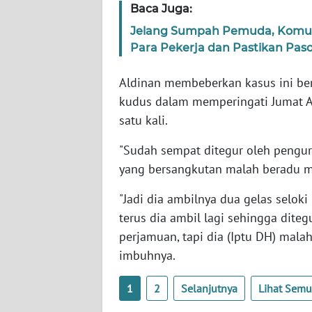
Baca Juga:
SERAMBI
Jelang Sumpah Pemuda, Komut 
WN
Para Pekerja dan Pastikan Pa
JAMBI
Aldinan membeberkan kasus ini be
WN
kudus dalam memperingati Jumat A
SULTRA
satu kali.
"Sudah sempat ditegur oleh pengu
WN
NTB
yang bersangkutan malah beradu mu
"Jadi dia ambilnya dua gelas seloki
WN
terus dia ambil lagi sehingga dite
SULTENG
perjamuan, tapi dia (Iptu DH) mala
WN
imbuhnya.
SULBAR
1
2
Selanjutnya
Lihat Sem
WN