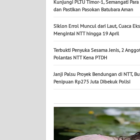
KALTARA
Kunjungi PLTU Timor-1, Semangati Para 
dan Pastikan Pasokan Batubara Aman
WN
KALSEL
Siklon Errol Muncul dari Laut, Cuaca Ek
Mengintai NTT hingga 19 April
WN
KALTIM
Terbukti Penyuka Sesama Jenis, 2 Anggo
Polantas NTT Kena PTDH
WN
SULSEL
Janji Palsu Proyek Bendungan di NTT, B
Penipuan Rp275 Juta Dibekuk Polisi
WN
GORONTALO
WN
SULUT
WN
MALUKU