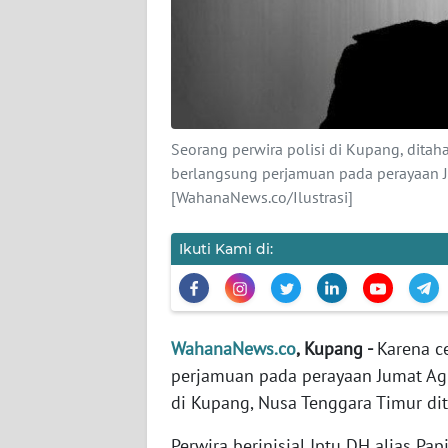
KARIR
DISCLAIMER
Wahana
News
Seorang perwira polisi di Kupang, dita
Regional
berlangsung perjamuan pada perayaan J
[WahanaNews.co/Ilustrasi]
WN
SUMUT
Ikuti Kami di:
WN
JAKARTA
WahanaNews.co
, Kupang -
Karena c
WN
JABAR
perjamuan pada perayaan Jumat Agu
di Kupang, Nusa Tenggara Timur dit
WN
Perwira berinisial Iptu DH alias Pa
BANTEN