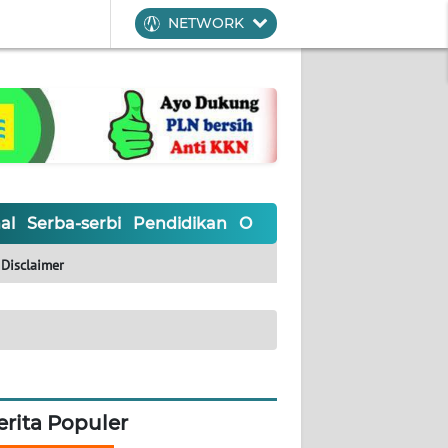
NETWORK
al
Serba-serbi
Pendidikan
Olahraga
Opini
Editoria
Disclaimer
erita Populer