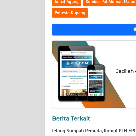
Jumat Agung
Kombes Pol Aldinan Manu
NUSANTARA
Polresta Kupang
WN
JOGJA
WN
JATIM
WN
BALI
Jadilah
WN
KALBAR
WN
KALTENG
Berita Terkait
WN
Jelang Sumpah Pemuda, Komut PLN EPI