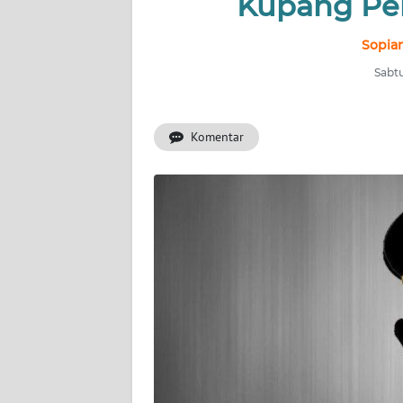
Kupang Per
INDEKS
BERITA
Sopian
Sabtu
KONTAK
KAMI
Komentar
INFO
IKLAN
TENTANG
KAMI
PEDOMAN
MEDIA
SIBER
REDAKSI