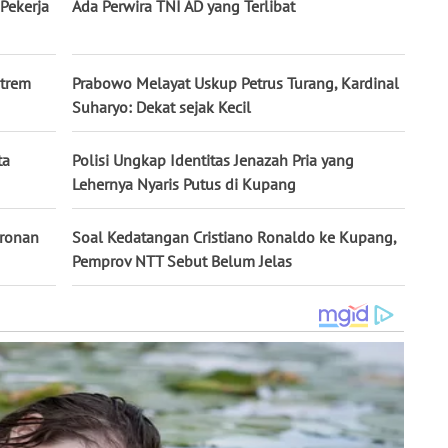
Pekerja
Ada Perwira TNI AD yang Terlibat
strem
Prabowo Melayat Uskup Petrus Turang, Kardinal
Suharyo: Dekat sejak Kecil
ta
Polisi Ungkap Identitas Jenazah Pria yang
Lehernya Nyaris Putus di Kupang
uronan
Soal Kedatangan Cristiano Ronaldo ke Kupang,
Pemprov NTT Sebut Belum Jelas