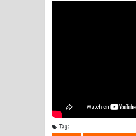
BABEL
WN
SUMBAR
WN
SUMSEL
WN
BENGKULU
WN
LAMPUNG
WN
JATENG
Tag:
WN