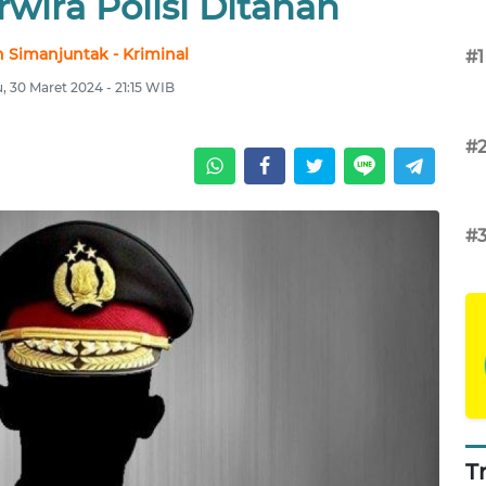
wira Polisi Ditahan
 Simanjuntak - Kriminal
#1
, 30 Maret 2024 - 21:15 WIB
#
#
T