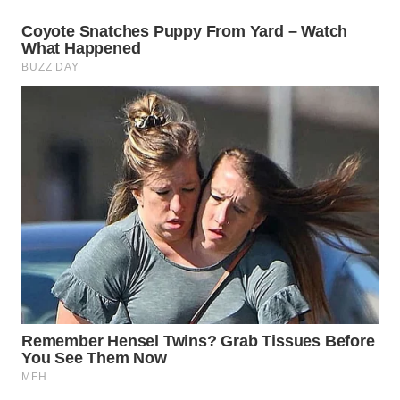
WN
NATUNA
WN
BINTAN
WN
MANDALIKA
WN
LIKUPANG
WN
LABUANBAJO
WN
BORNEO