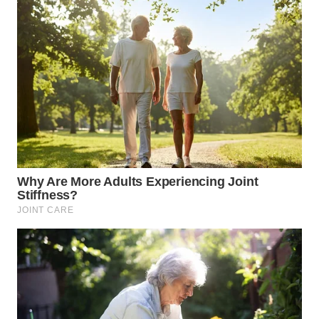
WN
TAPANULI
SELATAN
WN
TANJUNG
LESUNG
WN
KARO
WN
SIMALUNGUN
WN
LABUHANBATU
WN