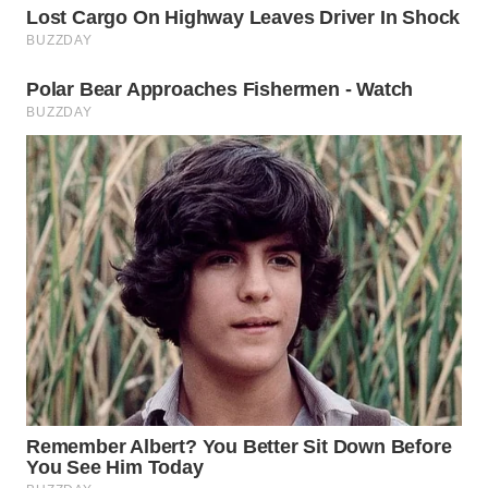
WN
INDRAMAYU
WN
KUNINGAN
WN
MAJALENGKA
WN
SUBANG
WN
SUKABUMI
WN
PURWAKARTA