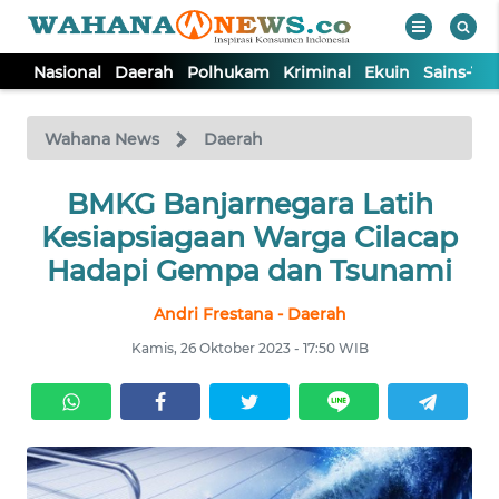
Nasional
Daerah
Polhukam
Kriminal
Ekuin
Sains-Te
WAHANA
Tutup
TV
Wahana News
Daerah
NASIONAL
BMKG Banjarnegara Latih
Kesiapsiagaan Warga Cilacap
DAERAH
Hadapi Gempa dan Tsunami
Andri Frestana - Daerah
POLHUKAM
Kamis, 26 Oktober 2023 - 17:50 WIB
KRIMINAL
EKUIN