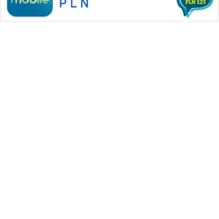
SONYA
ASA
NEWS
WAHANA MEDIA GROUP
|
|
|
WAHANA NEWS co
WAHANA TANI
WAHANA ADVOKAT
|
|
WAHANA INFRASTRUKTUR
WAHANA KONSUMEN
|
|
|
WAHANA LISTRIK
WAHANA TRAVEL
WAHANA TV
|
|
|
WAHANANEWS id
WAHANANEWS CO ID
WAHANANEWS NET
|
|
|
WAHANA SPORT ID
Wahana UMKM
Wahana Seleb
|
|
|
Wahana Persona
Wahana Otomotif
Wahana Health
|