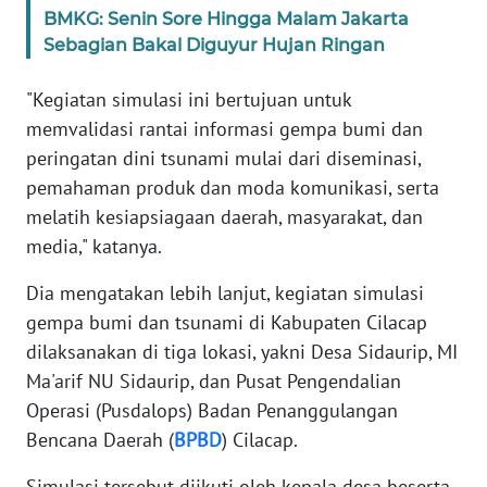
WN
BMKG: Senin Sore Hingga Malam Jakarta
BANTEN
Sebagian Bakal Diguyur Hujan Ringan
"Kegiatan simulasi ini bertujuan untuk
WN
NTT
memvalidasi rantai informasi gempa bumi dan
peringatan dini tsunami mulai dari diseminasi,
WN
pemahaman produk dan moda komunikasi, serta
KEPRI
melatih kesiapsiagaan daerah, masyarakat, dan
media," katanya.
WN
PAPUA
Dia mengatakan lebih lanjut, kegiatan simulasi
gempa bumi dan tsunami di Kabupaten Cilacap
WN
dilaksanakan di tiga lokasi, yakni Desa Sidaurip, MI
PAPUA
Ma'arif NU Sidaurip, dan Pusat Pengendalian
BARAT
Operasi (Pusdalops) Badan Penanggulangan
Bencana Daerah (
BPBD
) Cilacap.
WN
RIAU
Simulasi tersebut diikuti oleh kepala desa beserta