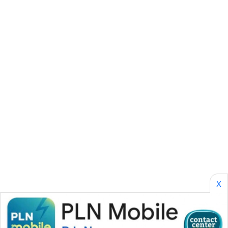
CILEUNGSI
NEWS
BERKAT
NEWS
BERAMPU
NEWS
ANUGERAH
NEWS
AKHLAK
ID
X
PERAPKI
NEWS