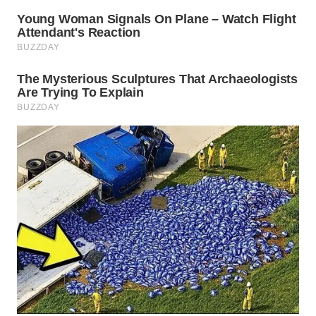
WN
SUMEDANG
WN
CIANJUR
WN
KEPULAUAN
SERIBU
WN
TANGERANG
WN
BINJAI
WN
CIREBON