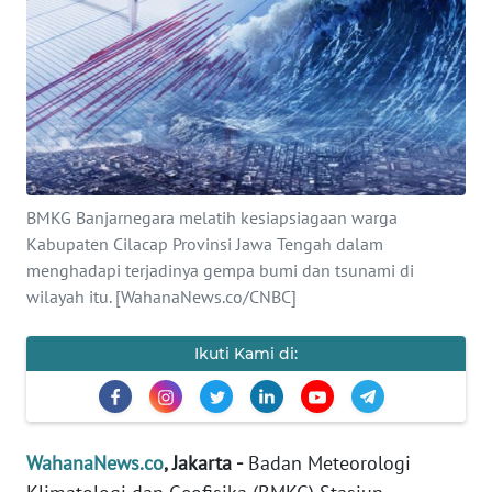
SAINS-TEKNO
KESEHATAN
INTERNASIONAL
SERBA-SERBI
BMKG Banjarnegara melatih kesiapsiagaan warga
Kabupaten Cilacap Provinsi Jawa Tengah dalam
PENDIDIKAN
menghadapi terjadinya gempa bumi dan tsunami di
wilayah itu. [WahanaNews.co/CNBC]
OLAHRAGA
Ikuti Kami di:
OPINI
EDITORIAL
WahanaNews.co
, Jakarta -
Badan Meteorologi