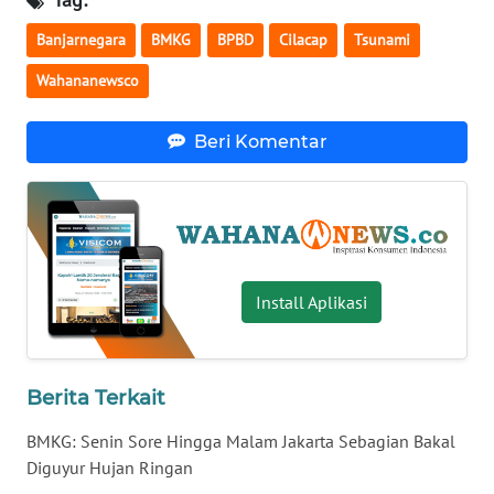
WN
Banjarnegara
BMKG
BPBD
Cilacap
Tsunami
BABEL
Wahananewsco
WN
SUMBAR
Beri Komentar
WN
SUMSEL
WN
BENGKULU
Install Aplikasi
WN
LAMPUNG
Berita Terkait
WN
BMKG: Senin Sore Hingga Malam Jakarta Sebagian Bakal
JATENG
Diguyur Hujan Ringan