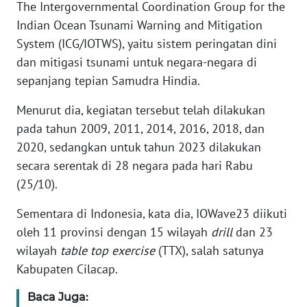
The Intergovernmental Coordination Group for the
Indian Ocean Tsunami Warning and Mitigation
KARIR
System (ICG/IOTWS), yaitu sistem peringatan dini
dan mitigasi tsunami untuk negara-negara di
DISCLAIMER
sepanjang tepian Samudra Hindia.
Wahana
Menurut dia, kegiatan tersebut telah dilakukan
News
pada tahun 2009, 2011, 2014, 2016, 2018, dan
Regional
2020, sedangkan untuk tahun 2023 dilakukan
secara serentak di 28 negara pada hari Rabu
WN
SUMUT
(25/10).
Sementara di Indonesia, kata dia, IOWave23 diikuti
WN
oleh 11 provinsi dengan 15 wilayah
drill
dan 23
JAKARTA
wilayah
table top exercise
(TTX), salah satunya
WN
Kabupaten Cilacap.
JABAR
Baca Juga: