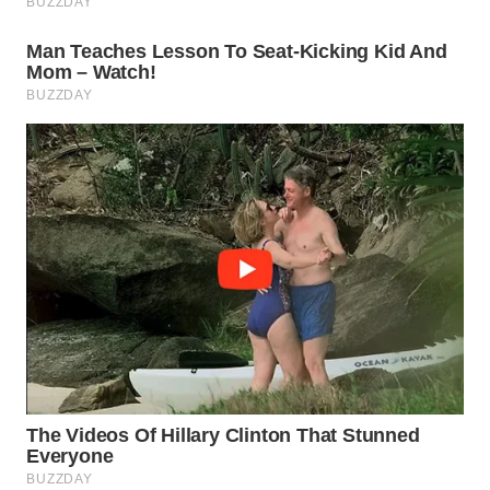
WN
PRIANGAN
TIMUR
WN
SEMARANG
WN
SOLO
WN
BOROBUDUR
WN
MADURA
WN
SURABAYA