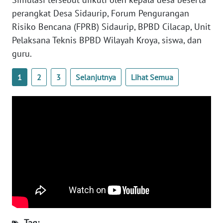
perangkat Desa Sidaurip, Forum Pengurangan
WN
Risiko Bencana (FPRB) Sidaurip, BPBD Cilacap, Unit
SERAMBI
Pelaksana Teknis BPBD Wilayah Kroya, siswa, dan
guru.
WN
JAMBI
1
2
3
Selanjutnya
Lihat Semua
WN
SULTRA
WN
NTB
WN
SULTENG
WN
SULBAR
Tag: