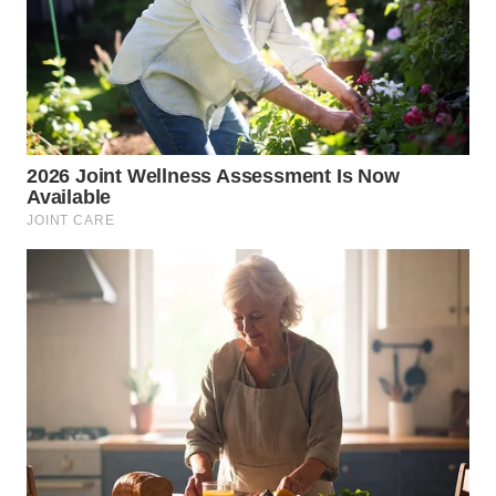
TAPANULI
TENGAH
WN DELI
SERDANG
WN
TEBING
TINGGI
WN
PAKPAK
WN
KARAWANG
WN
BEKASI