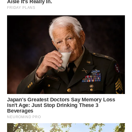
WN
MALUKU
WN
MALUT
WN
DAIRI
WN
DANAU
TOBA
WN
NIAS
WN
LANGKAT