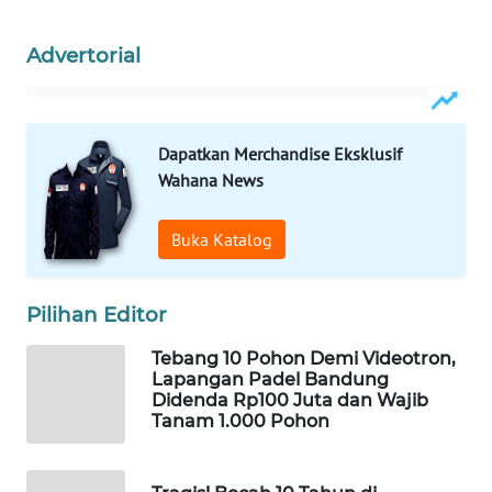
Wahana
Media
Advertorial
Group
WAHANA
NEWS
Dapatkan Merchandise Eksklusif
Wahana News
WAHANA
TANI
Buka Katalog
WAHANA
ADVOKAT
Pilihan Editor
Tebang 10 Pohon Demi Videotron,
WAHANA
Lapangan Padel Bandung
INFRASTRUKTUR
Didenda Rp100 Juta dan Wajib
Tanam 1.000 Pohon
WAHANA
KONSUMEN