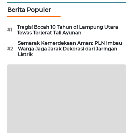
WAHANA
Berita Populer
DESA
WISATA
Tragis! Bocah 10 Tahun di Lampung Utara
#1
Tewas Terjerat Tali Ayunan
LAPAK
WAHANA
Semarak Kemerdekaan Aman: PLN Imbau
#2
Warga Jaga Jarak Dekorasi dari Jaringan
Listrik
Wahana
Network
KONSUMEN
LISTRIK
MASYARAKAT
KELISTRIKAN
WALINKI
ID