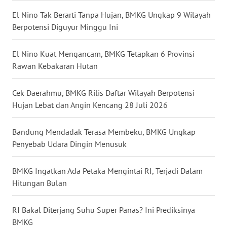
WN
El Nino Tak Berarti Tanpa Hujan, BMKG Ungkap 9 Wilayah
NUSANTARA
Berpotensi Diguyur Minggu Ini
WN
El Nino Kuat Mengancam, BMKG Tetapkan 6 Provinsi
JOGJA
Rawan Kebakaran Hutan
WN
Cek Daerahmu, BMKG Rilis Daftar Wilayah Berpotensi
JATIM
Hujan Lebat dan Angin Kencang 28 Juli 2026
WN
Bandung Mendadak Terasa Membeku, BMKG Ungkap
BALI
Penyebab Udara Dingin Menusuk
WN
BMKG Ingatkan Ada Petaka Mengintai RI, Terjadi Dalam
KALBAR
Hitungan Bulan
WN
RI Bakal Diterjang Suhu Super Panas? Ini Prediksinya
KALTENG
BMKG