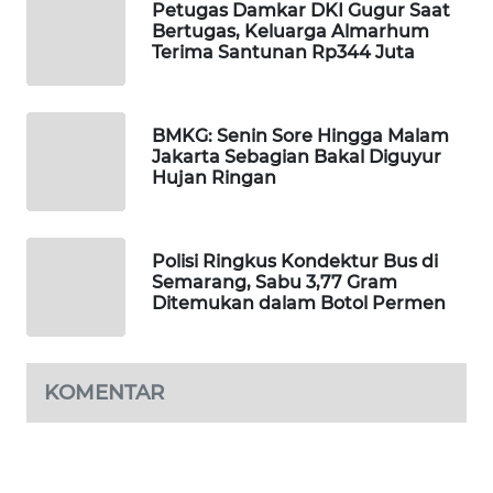
Petugas Damkar DKI Gugur Saat
WAHANA
Bertugas, Keluarga Almarhum
SPORT
Terima Santunan Rp344 Juta
WAHANA
UMKM
BMKG: Senin Sore Hingga Malam
Jakarta Sebagian Bakal Diguyur
Hujan Ringan
WAHANA
SELEB
Polisi Ringkus Kondektur Bus di
WAHANA
Semarang, Sabu 3,77 Gram
PERSONA
Ditemukan dalam Botol Permen
WAHANA
OTOMOTIF
KOMENTAR
WAHANA
HEALTH