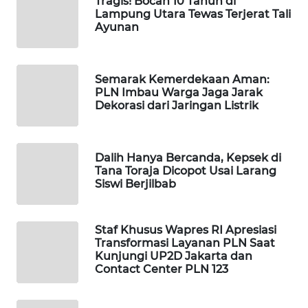
Tragis! Bocah 10 Tahun di
Lampung Utara Tewas Terjerat Tali
WAHANA
Ayunan
LISTRIK
WAHANA
Semarak Kemerdekaan Aman:
TRAVEL
PLN Imbau Warga Jaga Jarak
Dekorasi dari Jaringan Listrik
WAHANA
TV
Dalih Hanya Bercanda, Kepsek di
Tana Toraja Dicopot Usai Larang
WAHANANEWS
Siswi Berjilbab
ID
WAHANANEWS
Staf Khusus Wapres RI Apresiasi
CO ID
Transformasi Layanan PLN Saat
Kunjungi UP2D Jakarta dan
Contact Center PLN 123
WAHANANEWS
NET