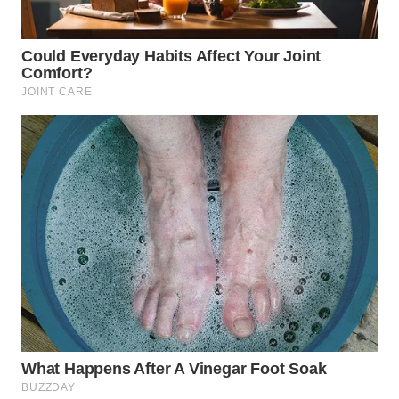
WN
BOGOR
WN
DEPOK
WN
TAPANULI
UTARA
WN
SAMOSIR
WN
PADANG
LAWAS