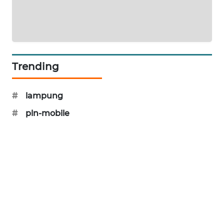
MAWAKA
ID
MARTABAT
NET
Trending
PLN
#
lampung
WATCH
#
pln-mobile
MKLI
LPKKI
LKKI
KOPEKLIN