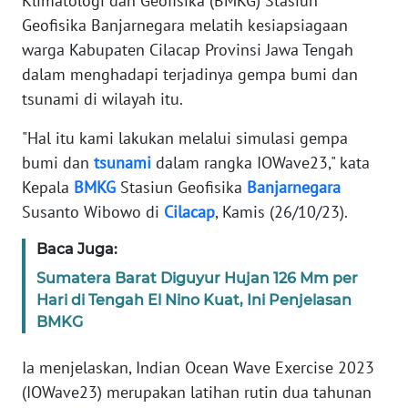
Klimatologi dan Geofisika (BMKG) Stasiun
Informasi
Geofisika Banjarnegara melatih kesiapsiagaan
INDEKS
warga Kabupaten Cilacap Provinsi Jawa Tengah
BERITA
dalam menghadapi terjadinya gempa bumi dan
tsunami di wilayah itu.
KONTAK
KAMI
"Hal itu kami lakukan melalui simulasi gempa
bumi dan
tsunami
dalam rangka IOWave23," kata
INFO
Kepala
BMKG
Stasiun Geofisika
Banjarnegara
IKLAN
Susanto Wibowo di
Cilacap
, Kamis (26/10/23).
TENTANG
Baca Juga:
KAMI
Sumatera Barat Diguyur Hujan 126 Mm per
Hari di Tengah El Nino Kuat, Ini Penjelasan
PEDOMAN
BMKG
MEDIA
SIBER
Ia menjelaskan, Indian Ocean Wave Exercise 2023
(IOWave23) merupakan latihan rutin dua tahunan
REDAKSI