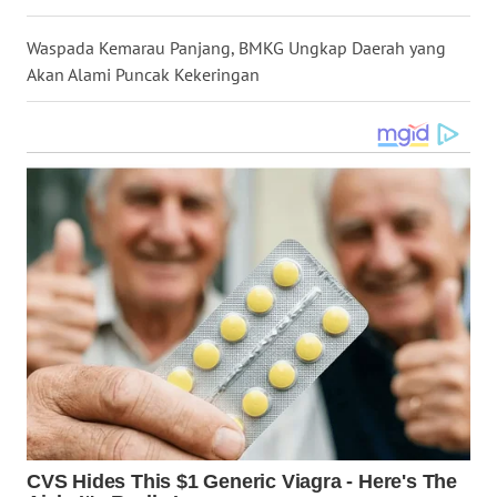
WN
KALTARA
Waspada Kemarau Panjang, BMKG Ungkap Daerah yang
Akan Alami Puncak Kekeringan
WN
KALSEL
WN
KALTIM
WN
SULSEL
WN
GORONTALO
WN
SULUT