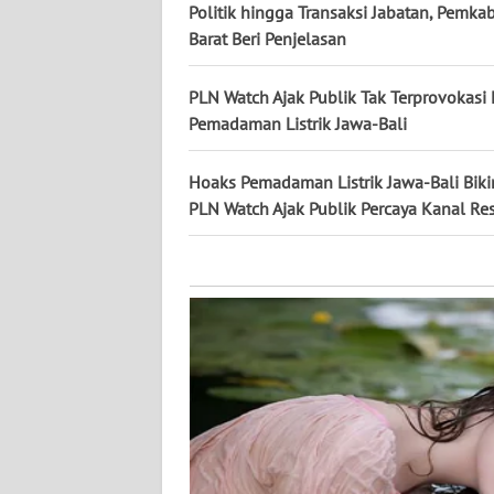
KALTARA
Politik hingga Transaksi Jabatan, Pemka
Barat Beri Penjelasan
WN
KALSEL
PLN Watch Ajak Publik Tak Terprovokasi
Pemadaman Listrik Jawa-Bali
WN
KALTIM
Hoaks Pemadaman Listrik Jawa-Bali Biki
PLN Watch Ajak Publik Percaya Kanal Re
WN
SULSEL
WN
GORONTALO
WN
SULUT
WN
MALUKU