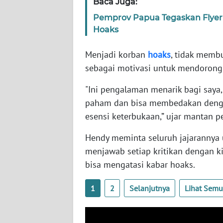
Baca Juga:
SERAMBI
Pemprov Papua Tegaskan Flyer 
Hoaks
WN
JAMBI
Menjadi korban
hoaks
, tidak membu
sebagai motivasi untuk mendorong 
WN
SULTRA
"Ini pengalaman menarik bagi saya,
paham dan bisa membedakan dengan
WN
esensi keterbukaan,” ujar mantan p
NTB
Hendy meminta seluruh jajarannya u
WN
menjawab setiap kritikan dengan ki
SULTENG
bisa mengatasi kabar hoaks.
WN
1
2
Selanjutnya
Lihat Sem
SULBAR
WN