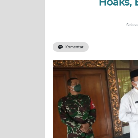
Hoaks, 
INDEKS
BERITA
Selasa
KONTAK
KAMI
Komentar
INFO
IKLAN
TENTANG
KAMI
PEDOMAN
MEDIA
SIBER
REDAKSI