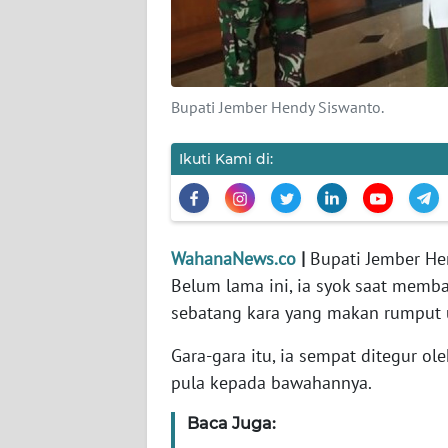
KARIR
DISCLAIMER
Bupati Jember Hendy Siswanto.
Wahana
News
Regional
Ikuti Kami di:
WN
SUMUT
WahanaNews.co
|
Bupati Jember He
WN
Belum lama ini, ia syok saat memba
JAKARTA
sebatang kara yang makan rumput 
WN
Gara-gara itu, ia sempat ditegur o
JABAR
pula kepada bawahannya.
Baca Juga:
WN
BANTEN