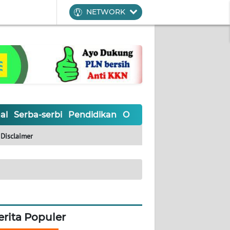
NETWORK
al
Serba-serbi
Pendidikan
Olahraga
Opini
Editoria
Disclaimer
erita Populer