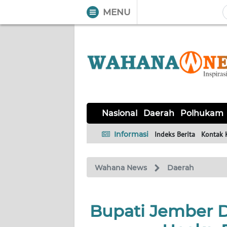
MENU
WAHANA
Tutup
TV
NASIONAL
DAERAH
POLHUKAM
KRIMINAL
EKUIN
SAINS-
KESEHATAN
INTERNASIONAL
Nasional
Daerah
Polhukam
TEKNO
Informasi
Indeks Berita
Kontak 
SERBA-
PENDIDIKAN
OLAHRAGA
OPINI
SERBI
Wahana News
Daerah
EDITORIAL
Bupati Jember 
Informasi