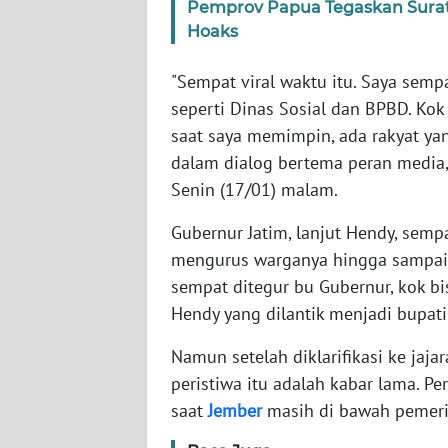
Pemprov Papua Tegaskan Surat 
Hoaks
WN
NTT
"Sempat viral waktu itu. Saya sem
seperti Dinas Sosial dan BPBD. Kok 
WN
saat saya memimpin, ada rakyat yang
KEPRI
dalam dialog bertema peran media
Senin (17/01) malam.
WN
PAPUA
Gubernur Jatim, lanjut Hendy, sem
mengurus warganya hingga sampai 
WN
sempat ditegur bu Gubernur, kok bis
PAPUA
Hendy yang dilantik menjadi bupati
BARAT
Namun setelah diklarifikasi ke jaj
WN
peristiwa itu adalah kabar lama. Pe
RIAU
saat
Jember
masih di bawah pemerin
WN