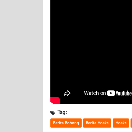
BABEL
WN
SUMBAR
WN
SUMSEL
WN
BENGKULU
WN
LAMPUNG
WN
Tag:
JATENG
Berita Bohong
Berita Hoaks
Hoaks
WN