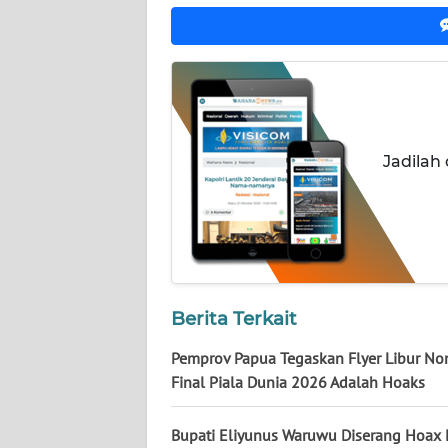
NUSANTARA
WN
JOGJA
WN
JATIM
Jadilah
WN
BALI
WN
KALBAR
Berita Terkait
WN
Pemprov Papua Tegaskan Flyer Libur No
KALTENG
Final Piala Dunia 2026 Adalah Hoaks
WN
Bupati Eliyunus Waruwu Diserang Hoax