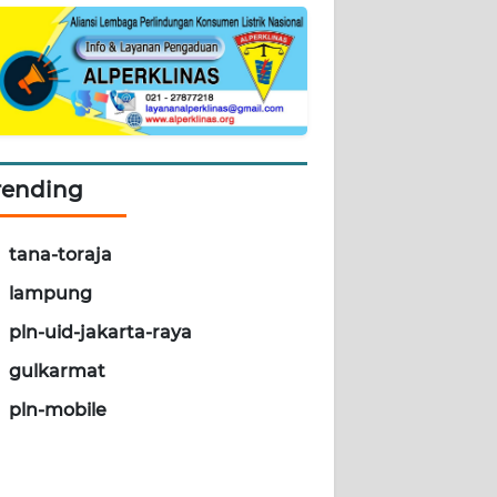
rending
tana-toraja
lampung
pln-uid-jakarta-raya
gulkarmat
pln-mobile