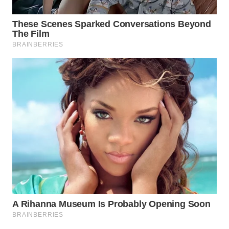
WN
TAPANULI
SELATAN
WN
TANJUNG
LESUNG
WN
KARO
WN
SIMALUNGUN
WN
LABUHANBATU
WN