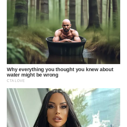
WN
KALTARA
WN
KALSEL
WN
KALTIM
WN
SULSEL
WN
GORONTALO
WN
SULUT