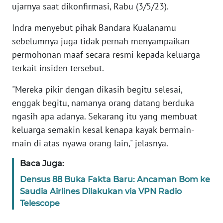
ujarnya saat dikonfirmasi, Rabu (3/5/23).
KARIR
Indra menyebut pihak Bandara Kualanamu
sebelumnya juga tidak pernah menyampaikan
DISCLAIMER
permohonan maaf secara resmi kepada keluarga
terkait insiden tersebut.
Wahana
News
"Mereka pikir dengan dikasih begitu selesai,
Regional
enggak begitu, namanya orang datang berduka
ngasih apa adanya. Sekarang itu yang membuat
WN
keluarga semakin kesal kenapa kayak bermain-
SUMUT
main di atas nyawa orang lain," jelasnya.
WN
Baca Juga:
JAKARTA
Densus 88 Buka Fakta Baru: Ancaman Bom ke
Saudia Airlines Dilakukan via VPN Radio
WN
Telescope
JABAR