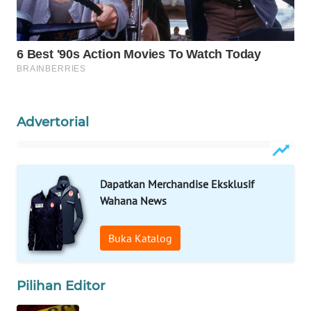
WAHANA
LISTRIK
WAHANA
TRAVEL
Advertorial
WAHANA
TV
WAHANANEWS
Dapatkan Merchandise Eksklusif
ID
Wahana News
WAHANANEWS
Buka Katalog
CO ID
WAHANANEWS
Pilihan Editor
NET