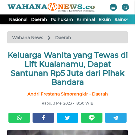
Nasional
Daerah
Polhukam
Kriminal
Ekuin
Sains-Te
WAHANA
Tutup
TV
Wahana News
Daerah
Keluarga Wanita yang Tewas di
NASIONAL
Lift Kualanamu, Dapat
DAERAH
Santunan Rp5 Juta dari Pihak
Bandara
POLHUKAM
Andri Frestana Simorangkir - Daerah
Rabu, 3 Mei 2023 - 18:30 WIB
KRIMINAL
EKUIN