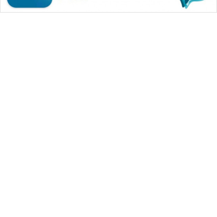
WAHANA MEDIA GROUP
|
|
|
WAHANA NEWS co
WAHANA TANI
WAHANA ADVOKAT
|
|
WAHANA INFRASTRUKTUR
WAHANA KONSUMEN
|
|
|
WAHANA LISTRIK
WAHANA TRAVEL
WAHANA TV
|
|
|
WAHANANEWS id
WAHANANEWS CO ID
WAHANANEWS NET
|
|
|
WAHANA SPORT ID
Wahana UMKM
Wahana Seleb
|
|
|
Wahana Persona
Wahana Otomotif
Wahana Health
|
Wahana Desa Wisata
Lapak Wahana