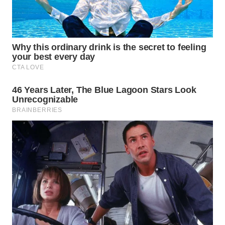
Wahana
Media
Group
WAHANA
NEWS
WAHANA
TANI
WAHANA
ADVOKAT
WAHANA
INFRASTRUKTUR
WAHANA
KONSUMEN