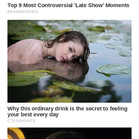
TAPANULI
TENGAH
WN DELI
SERDANG
WN
TEBING
TINGGI
WN
PAKPAK
WN
KARAWANG
WN
BEKASI