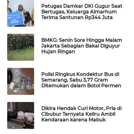
Petugas Damkar DKI Gugur Saat
WAHANA
Bertugas, Keluarga Almarhum
DESA
Terima Santunan Rp344 Juta
WISATA
LAPAK
BMKG: Senin Sore Hingga Malam
WAHANA
Jakarta Sebagian Bakal Diguyur
Hujan Ringan
Wahana
Network
Polisi Ringkus Kondektur Bus di
KONSUMEN
Semarang, Sabu 3,77 Gram
LISTRIK
Ditemukan dalam Botol Permen
MASYARAKAT
KELISTRIKAN
Dikira Hendak Curi Motor, Pria di
Cibubur Ternyata Keliru Ambil
Kendaraan karena Mabuk
WALINKI
ID