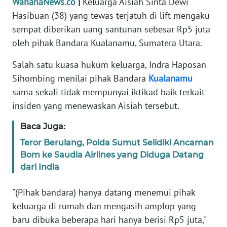
WahanaNews.co
|
Keluarga Aisiah Sinta Dewi
Informasi
Hasibuan (38) yang tewas terjatuh di lift mengaku
INDEKS
sempat diberikan uang santunan sebesar Rp5 juta
BERITA
oleh pihak Bandara Kualanamu, Sumatera Utara.
KONTAK
Salah satu kuasa hukum keluarga, Indra Haposan
KAMI
Sihombing menilai pihak Bandara
Kualanamu
sama sekali tidak mempunyai iktikad baik terkait
INFO
insiden yang menewaskan Aisiah tersebut.
IKLAN
Baca Juga:
TENTANG
Teror Berulang, Polda Sumut Selidiki Ancaman
KAMI
Bom ke Saudia Airlines yang Diduga Datang
dari India
PEDOMAN
MEDIA
"(Pihak bandara) hanya datang menemui pihak
SIBER
keluarga di rumah dan mengasih amplop yang
baru dibuka beberapa hari hanya berisi Rp5 juta,"
REDAKSI