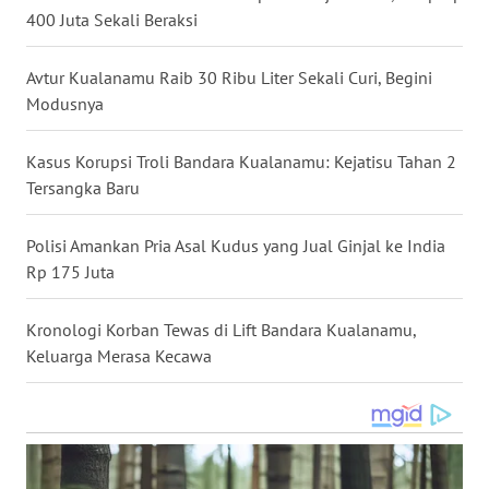
400 Juta Sekali Beraksi
WN
NUSANTARA
Avtur Kualanamu Raib 30 Ribu Liter Sekali Curi, Begini
Modusnya
WN
JOGJA
Kasus Korupsi Troli Bandara Kualanamu: Kejatisu Tahan 2
Tersangka Baru
WN
JATIM
Polisi Amankan Pria Asal Kudus yang Jual Ginjal ke India
WN
Rp 175 Juta
BALI
Kronologi Korban Tewas di Lift Bandara Kualanamu,
WN
Keluarga Merasa Kecawa
KALBAR
WN
KALTENG