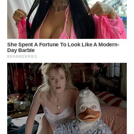
WN
MALUKU
WN
MALUT
WN
DAIRI
WN
DANAU
TOBA
WN
NIAS
WN
LANGKAT