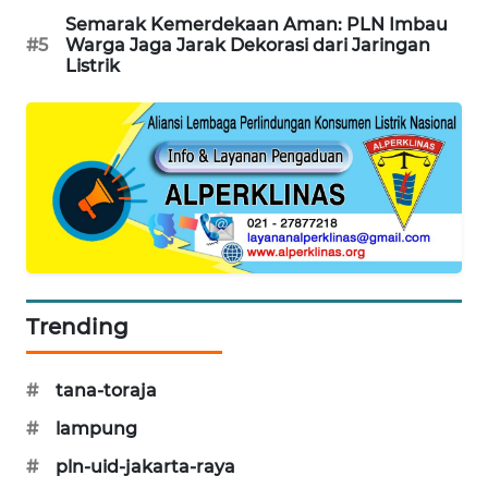
PORTAL
Semarak Kemerdekaan Aman: PLN Imbau
#5
Warga Jaga Jarak Dekorasi dari Jaringan
KONSUMEN
Listrik
FORWAMKI
ALPERKLINAS
FORJASIDA
TAMBANG
NEWS
Trending
SITUNGIR
NEWS
#
tana-toraja
#
lampung
SIDIKALANG
NEWS
#
pln-uid-jakarta-raya