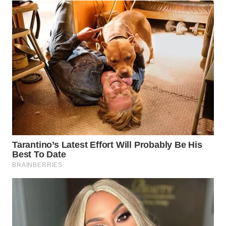
WN
PRIANGAN
TIMUR
WN
SEMARANG
WN
SOLO
WN
BOROBUDUR
WN
MADURA
WN
SURABAYA