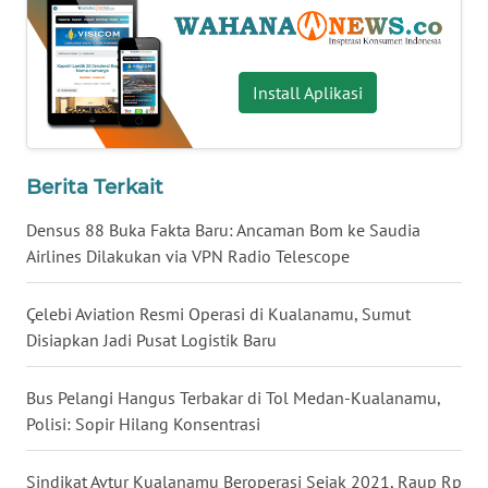
WN
BABEL
Install Aplikasi
WN
SUMBAR
Berita Terkait
WN
SUMSEL
Densus 88 Buka Fakta Baru: Ancaman Bom ke Saudia
Airlines Dilakukan via VPN Radio Telescope
WN
BENGKULU
Çelebi Aviation Resmi Operasi di Kualanamu, Sumut
Disiapkan Jadi Pusat Logistik Baru
WN
LAMPUNG
Bus Pelangi Hangus Terbakar di Tol Medan-Kualanamu,
Polisi: Sopir Hilang Konsentrasi
WN
JATENG
Sindikat Avtur Kualanamu Beroperasi Sejak 2021, Raup Rp