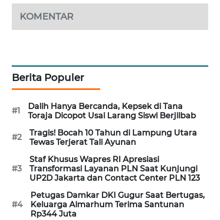
KOMENTAR
MAWAKA
ID
MARTABAT
NET
Berita Populer
PLN
WATCH
Dalih Hanya Bercanda, Kepsek di Tana
#1
Toraja Dicopot Usai Larang Siswi Berjilbab
MKLI
Tragis! Bocah 10 Tahun di Lampung Utara
#2
Tewas Terjerat Tali Ayunan
LPKKI
Staf Khusus Wapres RI Apresiasi
#3
Transformasi Layanan PLN Saat Kunjungi
UP2D Jakarta dan Contact Center PLN 123
LKKI
Petugas Damkar DKI Gugur Saat Bertugas,
KOPEKLIN
#4
Keluarga Almarhum Terima Santunan
Rp344 Juta