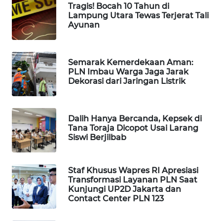
Tragis! Bocah 10 Tahun di
WAHANA
Lampung Utara Tewas Terjerat Tali
SPORT
Ayunan
WAHANA
UMKM
Semarak Kemerdekaan Aman:
PLN Imbau Warga Jaga Jarak
Dekorasi dari Jaringan Listrik
WAHANA
SELEB
Dalih Hanya Bercanda, Kepsek di
WAHANA
Tana Toraja Dicopot Usai Larang
PERSONA
Siswi Berjilbab
WAHANA
OTOMOTIF
Staf Khusus Wapres RI Apresiasi
Transformasi Layanan PLN Saat
Kunjungi UP2D Jakarta dan
WAHANA
Contact Center PLN 123
HEALTH