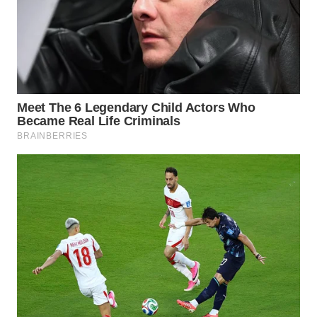
WN
SUMEDANG
WN
CIANJUR
WN
KEPULAUAN
SERIBU
WN
TANGERANG
WN
BINJAI
WN
CIREBON