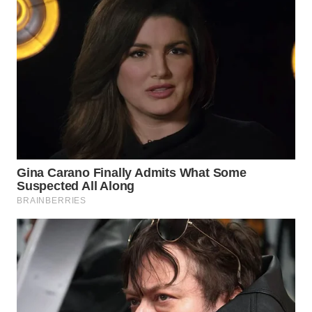
WN
BOGOR
WN
DEPOK
WN
TAPANULI
UTARA
WN
SAMOSIR
WN
PADANG
LAWAS