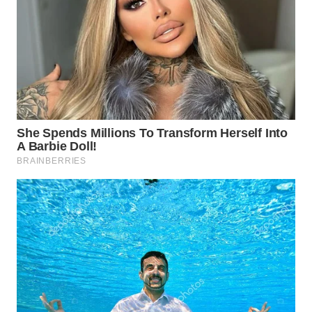
WN
NATUNA
WN
BINTAN
WN
MANDALIKA
WN
LIKUPANG
WN
LABUANBAJO
WN
BORNEO