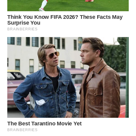
WN
INDRAMAYU
WN
KUNINGAN
WN
MAJALENGKA
WN
SUBANG
WN
SUKABUMI
WN
PURWAKARTA