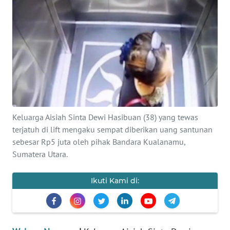
SAINS-TEKNO
KESEHATAN
INTERNASIONAL
SERBA-SERBI
Keluarga Aisiah Sinta Dewi Hasibuan (38) yang tewas
PENDIDIKAN
terjatuh di lift mengaku sempat diberikan uang santunan
sebesar Rp5 juta oleh pihak Bandara Kualanamu,
OLAHRAGA
Sumatera Utara.
OPINI
Ikuti Kami di:
EDITORIAL