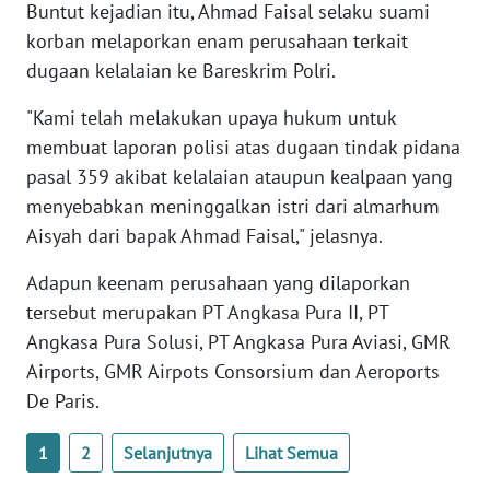
Buntut kejadian itu, Ahmad Faisal selaku suami
WN
korban melaporkan enam perusahaan terkait
BANTEN
dugaan kelalaian ke Bareskrim Polri.
WN
"Kami telah melakukan upaya hukum untuk
NTT
membuat laporan polisi atas dugaan tindak pidana
pasal 359 akibat kelalaian ataupun kealpaan yang
WN
KEPRI
menyebabkan meninggalkan istri dari almarhum
Aisyah dari bapak Ahmad Faisal," jelasnya.
WN
Adapun keenam perusahaan yang dilaporkan
PAPUA
tersebut merupakan PT Angkasa Pura II, PT
Angkasa Pura Solusi, PT Angkasa Pura Aviasi, GMR
WN
PAPUA
Airports, GMR Airpots Consorsium dan Aeroports
BARAT
De Paris.
WN
1
2
Selanjutnya
Lihat Semua
RIAU