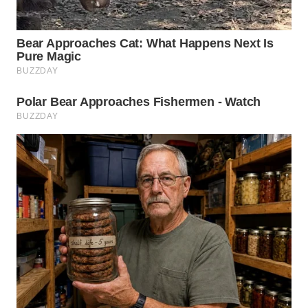
TAPANULI
TENGAH
WN DELI
SERDANG
WN
TEBING
TINGGI
WN
PAKPAK
WN
KARAWANG
WN
BEKASI