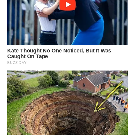
WN
INDRAMAYU
WN
KUNINGAN
WN
MAJALENGKA
WN
SUBANG
WN
SUKABUMI
WN
PURWAKARTA