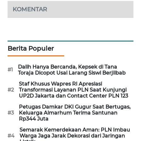
WAHANA
KOMENTAR
SPORT
WAHANA
UMKM
Berita Populer
WAHANA
SELEB
Dalih Hanya Bercanda, Kepsek di Tana
#1
Toraja Dicopot Usai Larang Siswi Berjilbab
WAHANA
Staf Khusus Wapres RI Apresiasi
PERSONA
#2
Transformasi Layanan PLN Saat Kunjungi
UP2D Jakarta dan Contact Center PLN 123
WAHANA
Petugas Damkar DKI Gugur Saat Bertugas,
OTOMOTIF
#3
Keluarga Almarhum Terima Santunan
Rp344 Juta
WAHANA
Semarak Kemerdekaan Aman: PLN Imbau
HEALTH
#4
Warga Jaga Jarak Dekorasi dari Jaringan