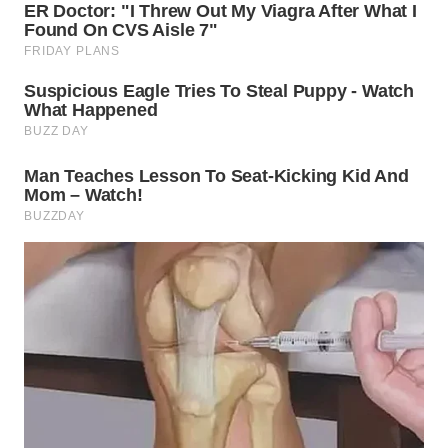
WN
MALUKU
WN
MALUT
WN
DAIRI
WN
DANAU
TOBA
WN
NIAS
WN
LANGKAT