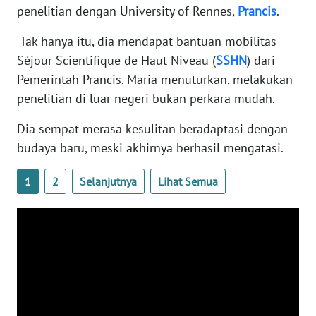
penelitian dengan University of Rennes,
Prancis
.
WN
BANTEN
Tak hanya itu, dia mendapat bantuan mobilitas
Séjour Scientifique de Haut Niveau (
SSHN
) dari
WN
Pemerintah Prancis. Maria menuturkan, melakukan
NTT
penelitian di luar negeri bukan perkara mudah.
WN
Dia sempat merasa kesulitan beradaptasi dengan
KEPRI
budaya baru, meski akhirnya berhasil mengatasi.
WN
1
2
Selanjutnya
Lihat Semua
PAPUA
WN
PAPUA
BARAT
WN
RIAU