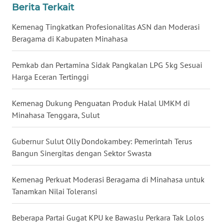
Berita Terkait
WN
BABEL
Kemenag Tingkatkan Profesionalitas ASN dan Moderasi
Beragama di Kabupaten Minahasa
WN
SUMBAR
Pemkab dan Pertamina Sidak Pangkalan LPG 5kg Sesuai
Harga Eceran Tertinggi
WN
SUMSEL
Kemenag Dukung Penguatan Produk Halal UMKM di
Minahasa Tenggara, Sulut
WN
BENGKULU
Gubernur Sulut Olly Dondokambey: Pemerintah Terus
Bangun Sinergitas dengan Sektor Swasta
WN
LAMPUNG
Kemenag Perkuat Moderasi Beragama di Minahasa untuk
Tanamkan Nilai Toleransi
WN
JATENG
Beberapa Partai Gugat KPU ke Bawaslu Perkara Tak Lolos