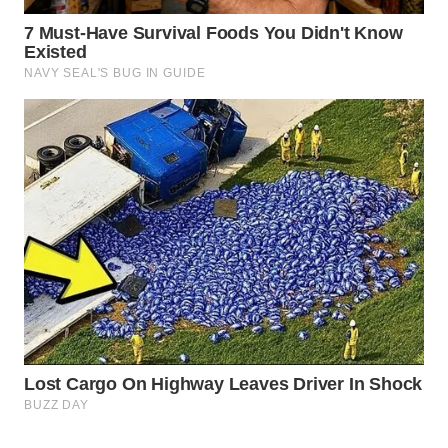
WN
BOGOR
WN
DEPOK
WN
TAPANULI
UTARA
WN
SAMOSIR
WN
PADANG
LAWAS