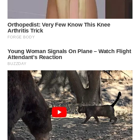
WN
TAPANULI
SELATAN
WN
TANJUNG
LESUNG
WN
KARO
WN
SIMALUNGUN
WN
LABUHANBATU
WN