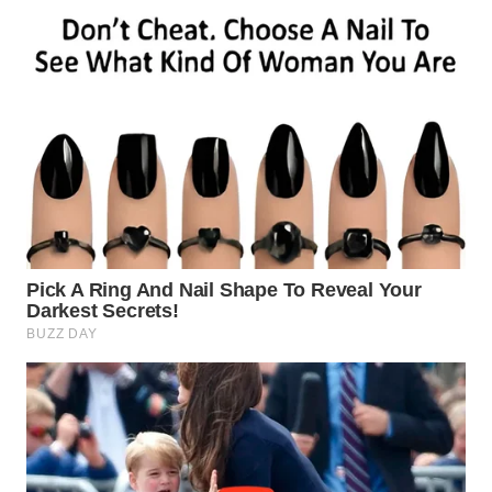
WN
SUMEDANG
WN
CIANJUR
WN
KEPULAUAN
SERIBU
WN
TANGERANG
WN
BINJAI
WN
CIREBON