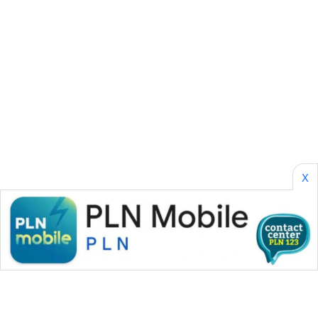
CILEUNGSI
NEWS
BERKAT
NEWS
BERAMPU
NEWS
ANUGERAH
X
NEWS
AKHLAK
ID
PERAPKI
NEWS