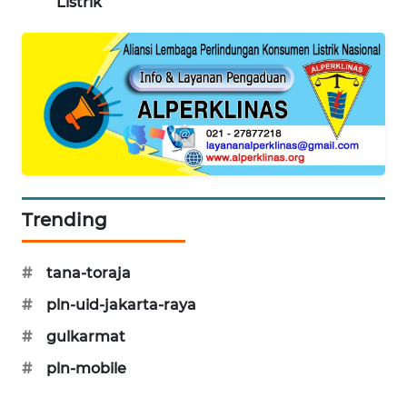
Listrik
WAHANA
DESA
WISATA
LAPAK
WAHANA
Wahana
Network
Trending
KONSUMEN
LISTRIK
#
tana-toraja
MASYARAKAT
#
pln-uid-jakarta-raya
KELISTRIKAN
#
gulkarmat
#
pln-mobile
WALINKI
ID