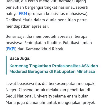
Bahkan, dia kerap mengikuti berbagai ajang
penelitian bergengsi tingkat nasional, seperti
KARIR
halnya
PKM
(program kreativitas mahasiswa).
Dedikasi Maria dalam dunia penelitian patut
DISCLAIMER
mendapatkan apresiasi.
Wahana
Benar saja, dia memperoleh apresiasi berupa
News
beasiswa Peningkatan Kualitas Publikasi Ilmiah
Regional
(
PKPI
) dari Kemendikbud Ristek.
WN
Baca Juga:
SUMUT
Kemenag Tingkatkan Profesionalitas ASN dan
Moderasi Beragama di Kabupaten Minahasa
WN
JAKARTA
Lewat beasiswa itu, dia berkesempatan menapaki
Negeri Ginseng untuk melakukan penelitian di
WN
Seoul National University selama enam bulan.
JABAR
Maria juga diamanahi untuk mengerjakan proyek