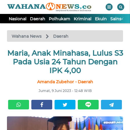
Nasional
Daerah
Polhukam
Kriminal
Ekuin
Sains-Te
WAHANA
Tutup
TV
Wahana News
Daerah
Maria, Anak Minahasa, Lulus S3
NASIONAL
Pada Usia 24 Tahun Dengan
DAERAH
IPK 4,00
Amanda Zubehor - Daerah
POLHUKAM
Jumat, 9 Juni 2023 - 12:48 WIB
KRIMINAL
EKUIN