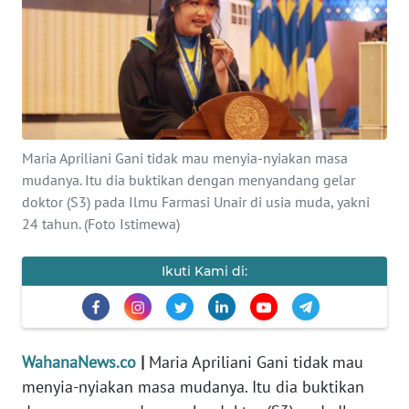
SAINS-TEKNO
KESEHATAN
INTERNASIONAL
Maria Apriliani Gani tidak mau menyia-nyiakan masa
SERBA-SERBI
mudanya. Itu dia buktikan dengan menyandang gelar
doktor (S3) pada Ilmu Farmasi Unair di usia muda, yakni
PENDIDIKAN
24 tahun. (Foto Istimewa)
OLAHRAGA
Ikuti Kami di:
OPINI
WahanaNews.co
|
Maria Apriliani Gani tidak mau
EDITORIAL
menyia-nyiakan masa mudanya. Itu dia buktikan