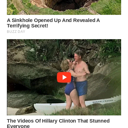
WN
PRIANGAN
TIMUR
WN
SEMARANG
WN
SOLO
WN
BOROBUDUR
WN
MADURA
WN
SURABAYA