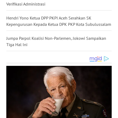
Verifikasi Administrasi
WN
NUSANTARA
Hendri Yono Ketua DPP PKPI Aceh Serahkan SK
Kepengurusan Kepada Ketua DPK PKP Kota Subulussalam
WN
JOGJA
Jumpa Parpol Koalisi Non-Parlemen, Jokowi Sampaikan
Tiga Hal Ini
WN
JATIM
WN
BALI
WN
KALBAR
WN
KALTENG