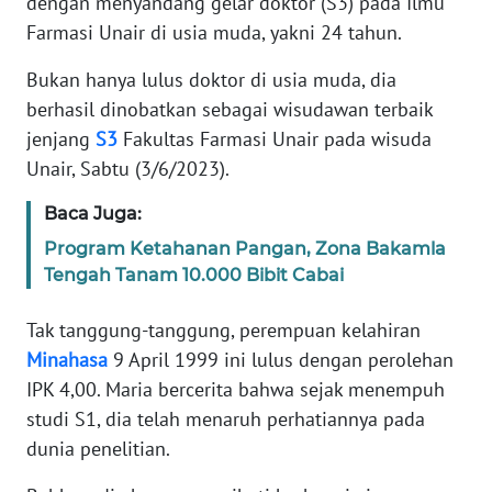
dengan menyandang gelar doktor (S3) pada Ilmu
Informasi
Farmasi Unair di usia muda, yakni 24 tahun.
INDEKS
Bukan hanya lulus doktor di usia muda, dia
BERITA
berhasil dinobatkan sebagai wisudawan terbaik
jenjang
S3
Fakultas Farmasi Unair pada wisuda
KONTAK
KAMI
Unair, Sabtu (3/6/2023).
Baca Juga:
INFO
IKLAN
Program Ketahanan Pangan, Zona Bakamla
Tengah Tanam 10.000 Bibit Cabai
TENTANG
KAMI
Tak tanggung-tanggung, perempuan kelahiran
Minahasa
9 April 1999 ini lulus dengan perolehan
PEDOMAN
IPK 4,00. Maria bercerita bahwa sejak menempuh
MEDIA
studi S1, dia telah menaruh perhatiannya pada
SIBER
dunia penelitian.
REDAKSI