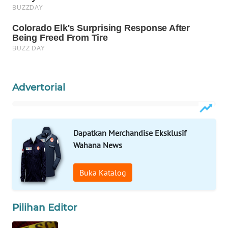
WN
NATUNA
WN
BINTAN
Advertorial
WN
MANDALIKA
WN
Dapatkan Merchandise Eksklusif
LIKUPANG
Wahana News
WN
Buka Katalog
LABUANBAJO
WN
Pilihan Editor
BORNEO