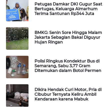
Petugas Damkar DKI Gugur Saat
WAHANA
Bertugas, Keluarga Almarhum
LISTRIK
Terima Santunan Rp344 Juta
WAHANA
TRAVEL
BMKG: Senin Sore Hingga Malam
Jakarta Sebagian Bakal Diguyur
Hujan Ringan
WAHANA
TV
Polisi Ringkus Kondektur Bus di
WAHANANEWS
Semarang, Sabu 3,77 Gram
ID
Ditemukan dalam Botol Permen
WAHANANEWS
CO ID
Dikira Hendak Curi Motor, Pria di
Cibubur Ternyata Keliru Ambil
Kendaraan karena Mabuk
WAHANANEWS
NET