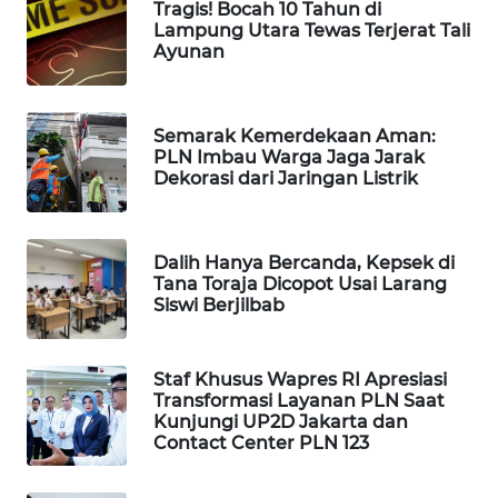
Tragis! Bocah 10 Tahun di
Wahana
Lampung Utara Tewas Terjerat Tali
Media
Ayunan
Group
WAHANA
Semarak Kemerdekaan Aman:
NEWS
PLN Imbau Warga Jaga Jarak
Dekorasi dari Jaringan Listrik
WAHANA
TANI
Dalih Hanya Bercanda, Kepsek di
WAHANA
Tana Toraja Dicopot Usai Larang
Siswi Berjilbab
ADVOKAT
WAHANA
Staf Khusus Wapres RI Apresiasi
INFRASTRUKTUR
Transformasi Layanan PLN Saat
Kunjungi UP2D Jakarta dan
Contact Center PLN 123
WAHANA
KONSUMEN