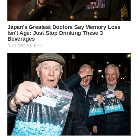
WN
KALTARA
WN
KALSEL
WN
KALTIM
WN
SULSEL
WN
GORONTALO
WN
SULUT