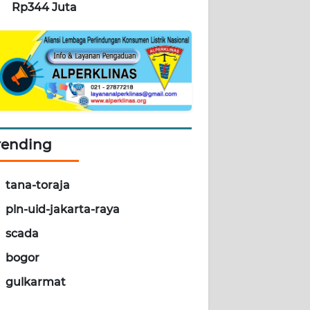
Rp344 Juta
rending
tana-toraja
pln-uid-jakarta-raya
scada
bogor
gulkarmat