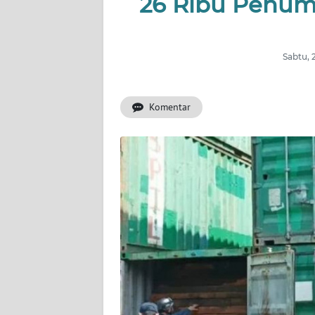
26 Ribu Penum
INDEKS
BERITA
Sabtu, 
KONTAK
KAMI
Komentar
INFO
IKLAN
TENTANG
KAMI
PEDOMAN
MEDIA
SIBER
REDAKSI