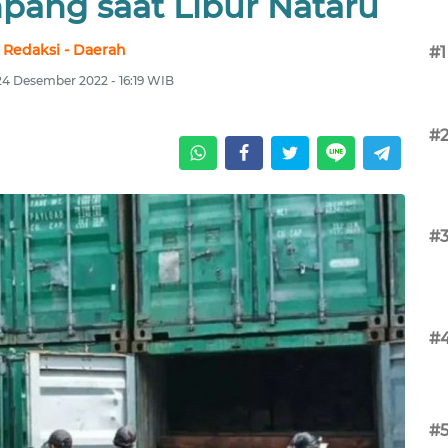
pang saat Libur Nataru
Redaksi - Daerah
#1
24 Desember 2022 - 16:19 WIB
#
#
#
#