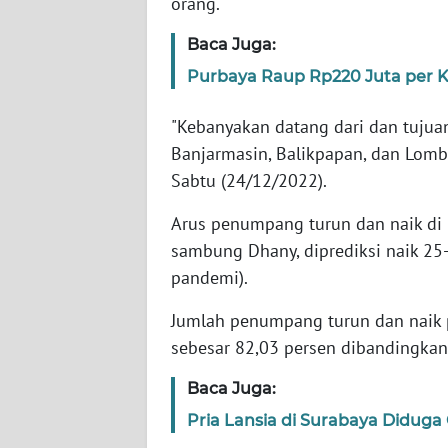
orang.
Baca Juga:
WN
NTT
Purbaya Raup Rp220 Juta per Ko
"Kebanyakan datang dari dan tujuan
WN
KEPRI
Banjarmasin, Balikpapan, dan Lombo
Sabtu (24/12/2022).
WN
PAPUA
Arus penumpang turun dan naik di 
sambung Dhany, diprediksi naik 25
WN
pandemi).
PAPUA
BARAT
Jumlah penumpang turun dan naik
sebesar 82,03 persen dibandingka
WN
Baca Juga:
RIAU
Pria Lansia di Surabaya Diduga
WN