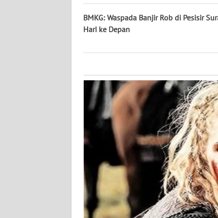
KALTARA
BMKG: Waspada Banjir Rob di Pesisir Sur
WN
Hari ke Depan
KALSEL
WN
KALTIM
WN
SULSEL
WN
GORONTALO
WN
SULUT
WN
MALUKU