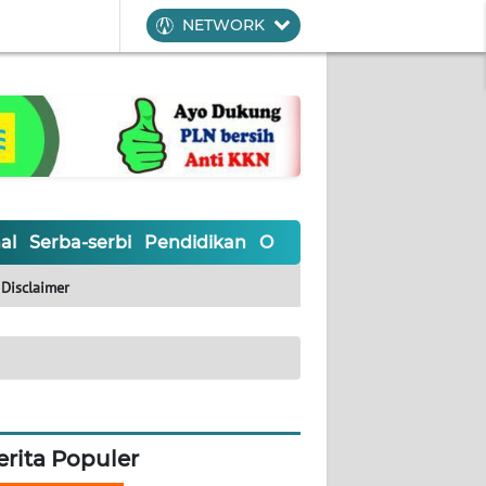
NETWORK
al
Serba-serbi
Pendidikan
Olahraga
Opini
Editoria
Disclaimer
erita Populer