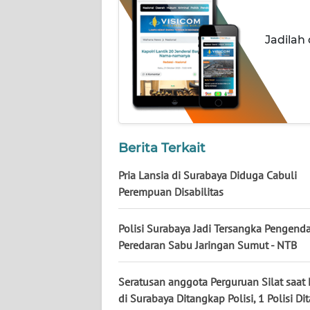
NUSANTARA
Jadilah
WN
JOGJA
WN
JATIM
WN
Berita Terkait
BALI
Pria Lansia di Surabaya Diduga Cabuli
Perempuan Disabilitas
WN
KALBAR
Polisi Surabaya Jadi Tersangka Pengenda
Peredaran Sabu Jaringan Sumut - NTB
WN
KALTENG
Seratusan anggota Perguruan Silat saat
WN
di Surabaya Ditangkap Polisi, 1 Polisi Di