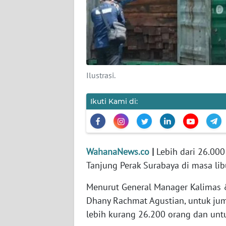
KARIR
DISCLAIMER
Wahana
News
Ilustrasi.
Regional
Ikuti Kami di:
WN
SUMUT
WN
JAKARTA
WahanaNews.co
|
Lebih dari 26.00
Tanjung Perak Surabaya di masa lib
WN
Menurut General Manager Kalimas 
JABAR
Dhany Rachmat Agustian, untuk ju
lebih kurang 26.200 orang dan unt
WN
BANTEN