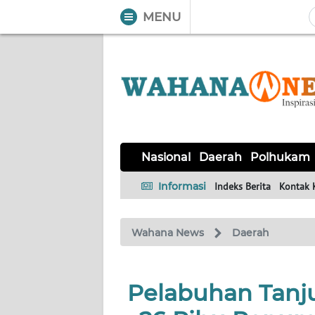
MENU
WAHANA
Tutup
TV
NASIONAL
DAERAH
POLHUKAM
KRIMINAL
EKUIN
SAINS-
KESEHATAN
INTERNASIONAL
Nasional
Daerah
Polhukam
TEKNO
Informasi
Indeks Berita
Kontak 
SERBA-
PENDIDIKAN
OLAHRAGA
OPINI
SERBI
Wahana News
Daerah
EDITORIAL
Pelabuhan Tanj
Informasi