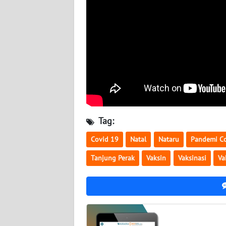
BABEL
WN
SUMBAR
WN
SUMSEL
WN
BENGKULU
Tag:
Covid 19
Natal
Nataru
Pandemi C
WN
LAMPUNG
Tanjung Perak
Vaksin
Vaksinasi
Va
WN
JATENG
WN