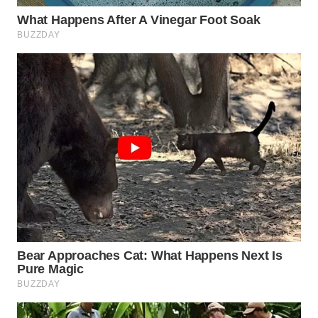
WN
BOGOR
WN
DEPOK
WN
TAPANULI
UTARA
WN
SAMOSIR
WN
PADANG
LAWAS