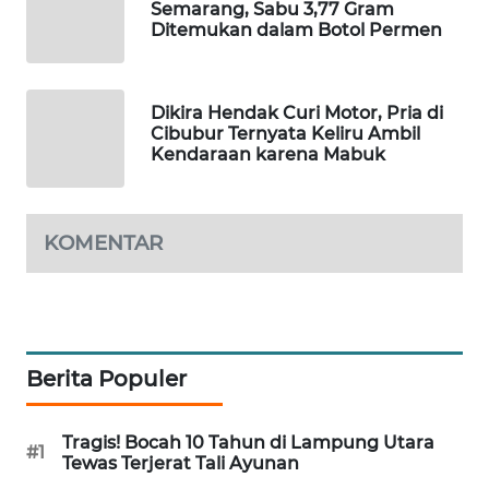
Semarang, Sabu 3,77 Gram
Wahana
Ditemukan dalam Botol Permen
Media
Group
Dikira Hendak Curi Motor, Pria di
WAHANA
Cibubur Ternyata Keliru Ambil
NEWS
Kendaraan karena Mabuk
WAHANA
TANI
KOMENTAR
WAHANA
ADVOKAT
WAHANA
Berita Populer
INFRASTRUKTUR
WAHANA
Tragis! Bocah 10 Tahun di Lampung Utara
#1
Tewas Terjerat Tali Ayunan
KONSUMEN