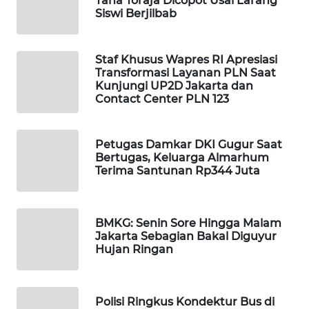
Tana Toraja Dicopot Usai Larang
Siswi Berjilbab
WN
NATUNA
Staf Khusus Wapres RI Apresiasi
WN
Transformasi Layanan PLN Saat
Kunjungi UP2D Jakarta dan
BINTAN
Contact Center PLN 123
WN
MANDALIKA
Petugas Damkar DKI Gugur Saat
Bertugas, Keluarga Almarhum
Terima Santunan Rp344 Juta
WN
LIKUPANG
BMKG: Senin Sore Hingga Malam
WN
Jakarta Sebagian Bakal Diguyur
LABUANBAJO
Hujan Ringan
WN
BORNEO
Polisi Ringkus Kondektur Bus di