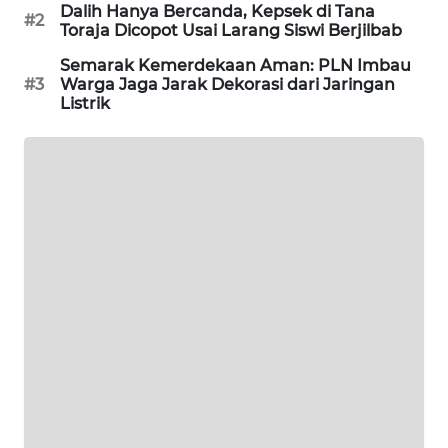
Dalih Hanya Bercanda, Kepsek di Tana
#2
WAHANA
Toraja Dicopot Usai Larang Siswi Berjilbab
LISTRIK
Semarak Kemerdekaan Aman: PLN Imbau
#3
Warga Jaga Jarak Dekorasi dari Jaringan
Listrik
WAHANA
TRAVEL
WAHANA
TV
WAHANANEWS
ID
WAHANANEWS
CO ID
WAHANANEWS
NET