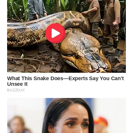
WN
SUMEDANG
WN
CIANJUR
WN
KEPULAUAN
SERIBU
WN
TANGERANG
WN
BINJAI
WN
CIREBON