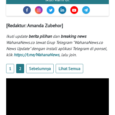
Informasi
INDEKS
BERITA
[Redaktur: Amanda Zubehor]
KONTAK
Ikuti update
berita pilihan
dan
breaking news
KAMI
WahanaNews.co lewat Grup Telegram "WahanaNews.co
News Update" dengan install aplikasi Telegram di ponsel,
INFO
klik
https://t.me/WahanaNews
, lalu join.
IKLAN
1
2
Sebelumnya
Lihat Semua
TENTANG
KAMI
PEDOMAN
MEDIA
SIBER
REDAKSI