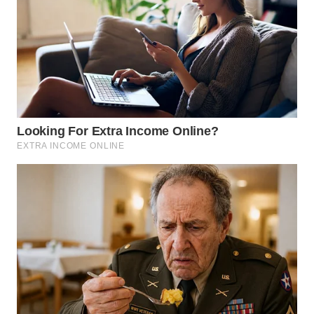
WN
KALTARA
WN
KALSEL
WN
KALTIM
WN
SULSEL
WN
GORONTALO
WN
SULUT