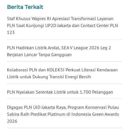
WN
Berita Terkait
BANTEN
Staf Khusus Wapres RI Apresiasi Transformasi Layanan
PLN Saat Kunjungi UP2D Jakarta dan Contact Center PLN
WN
123
NTT
PLN Hadirkan Listrik Andal, SEA V League 2026 Leg 2
WN
KEPRI
Berjalan Lancar Tanpa Gangguan
WN
Kolaborasi PLN dan KOLEKSI Perkuat Literasi Kendaraan
PAPUA
Listrik untuk Dukung Transisi Energi Bersih
WN
PLN Nyalakan Serentak Listrik untuk 1.700 Pelanggan
PAPUA
BARAT
Digagas PLN UID Jakarta Raya, Program Konservasi Pulau
Sabira Raih Predikat Platinum di Indonesia Green Awards
WN
2026
RIAU