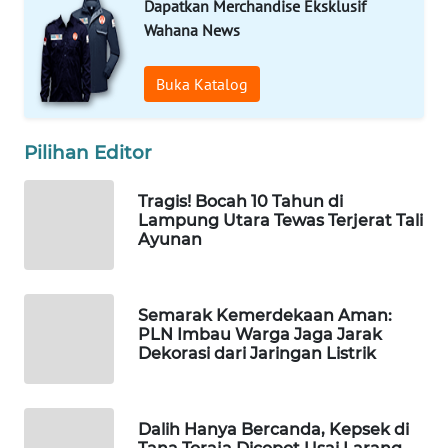
Dapatkan Merchandise Eksklusif
WN
Wahana News
PRIANGAN
TIMUR
Buka Katalog
WN
SEMARANG
Pilihan Editor
WN
Tragis! Bocah 10 Tahun di
SOLO
Lampung Utara Tewas Terjerat Tali
Ayunan
WN
BOROBUDUR
Semarak Kemerdekaan Aman:
WN
PLN Imbau Warga Jaga Jarak
MADURA
Dekorasi dari Jaringan Listrik
WN
SURABAYA
Dalih Hanya Bercanda, Kepsek di