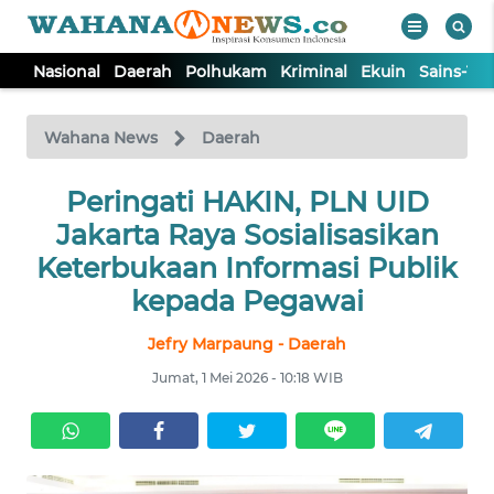
Nasional
Daerah
Polhukam
Kriminal
Ekuin
Sains-Te
WAHANA
Tutup
TV
Wahana News
Daerah
NASIONAL
Peringati HAKIN, PLN UID
Jakarta Raya Sosialisasikan
DAERAH
Keterbukaan Informasi Publik
kepada Pegawai
POLHUKAM
Jefry Marpaung - Daerah
Jumat, 1 Mei 2026 - 10:18 WIB
KRIMINAL
EKUIN