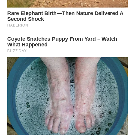
TAPANULI
TENGAH
WN DELI
SERDANG
WN
TEBING
TINGGI
WN
PAKPAK
WN
KARAWANG
WN
BEKASI