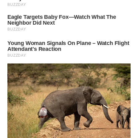
WN
TAPANULI
SELATAN
WN
TANJUNG
LESUNG
WN
KARO
WN
SIMALUNGUN
WN
LABUHANBATU
WN