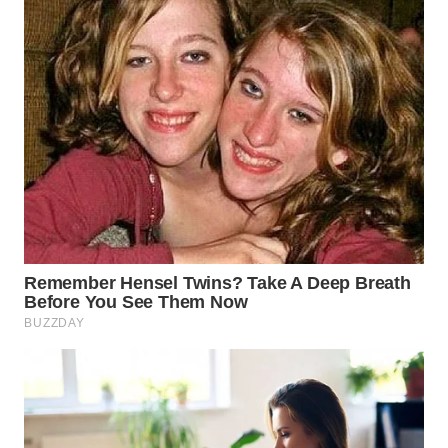
WN
NUSANTARA
WN
JOGJA
WN
JATIM
WN
BALI
WN
KALBAR
WN
KALTENG