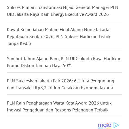
Sukses Pimpin Transformasi Hijau, General Manager PLN
WN
UID Jakarta Raya Raih Energy Executive Award 2026
SERAMBI
Kawal Kemeriahan Malam Final Abang None Jakarta
WN
Kepulauan Seribu 2026, PLN Sukses Hadirkan Listrik
JAMBI
Tanpa Kedip
WN
Sambut Tahun Ajaran Baru, PLN UID Jakarta Raya Hadirkan
SULTRA
Promo Diskon Tambah Daya 50%
WN
NTB
PLN Sukseskan Jakarta Fair 2026: 6,1 Juta Pengunjung
dan Transaksi Rp8,2 Triliun Gerakkan Ekonomi Jakarta
WN
SULTENG
PLN Raih Penghargaan Warta Kota Award 2026 untuk
Inovasi Pengaduan dan Respons Pelanggan Terbaik
WN
SULBAR