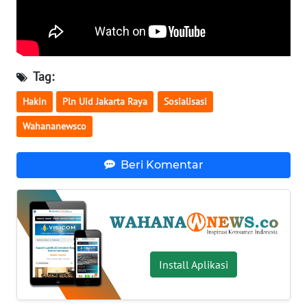
KARIR
DISCLAIMER
Tag:
Hakin
Pln Uid Jakarta Raya
Sosialisasi
Wahana
News
Wahananewsco
Regional
Beri Komentar
WN
SUMUT
WN
JAKARTA
Install Aplikasi
WN
JABAR