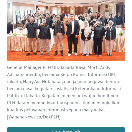
SAINS-TEKNO
KESEHATAN
INTERNASIONAL
SERBA-SERBI
General Manager PLN UID Jakarta Raya, Moch. Andy
PENDIDIKAN
Adchaminoerdin, bersama Ketua Komisi Informasi DKI
Jakarta, Harry Ara Hutabarat, dan jajaran pegawai berfoto
OLAHRAGA
bersama usai kegiatan sosialisasi Keterbukaan Informasi
Publik di Jakarta. Kegiatan ini menjadi wujud komitmen
OPINI
PLN dalam memperkuat transparansi dan meningkatkan
kualitas pelayanan informasi kepada masyarakat.
[WahanaNews.co/DokPLN]
EDITORIAL
Ikuti Kami di: