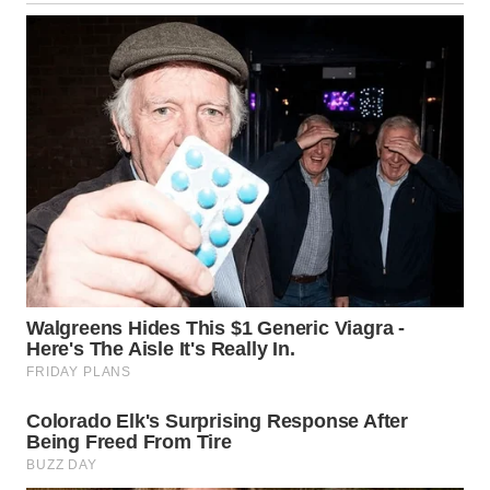
WN
BABEL
WN
SUMBAR
WN
SUMSEL
WN
BENGKULU
WN
LAMPUNG
WN
JATENG