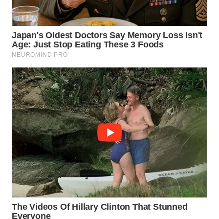
WN
MALUKU
WN
MALUT
WN
DAIRI
WN
DANAU
TOBA
WN
NIAS
WN
LANGKAT