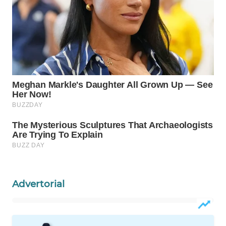
WN
INDRAMAYU
WN
KUNINGAN
WN
MAJALENGKA
WN
SUBANG
WN
SUKABUMI
Advertorial
WN
PURWAKARTA