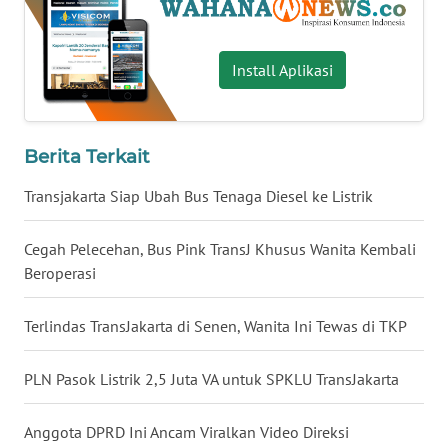
WN
BABEL
Install Aplikasi
WN
SUMBAR
Berita Terkait
WN
Transjakarta Siap Ubah Bus Tenaga Diesel ke Listrik
SUMSEL
Cegah Pelecehan, Bus Pink TransJ Khusus Wanita Kembali
WN
Beroperasi
BENGKULU
Terlindas TransJakarta di Senen, Wanita Ini Tewas di TKP
WN
LAMPUNG
PLN Pasok Listrik 2,5 Juta VA untuk SPKLU TransJakarta
WN
JATENG
Anggota DPRD Ini Ancam Viralkan Video Direksi