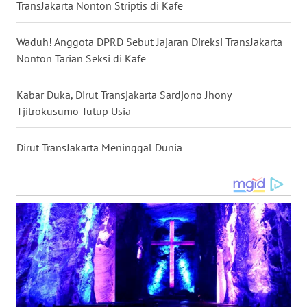
TransJakarta Nonton Striptis di Kafe
WN
NUSANTARA
Waduh! Anggota DPRD Sebut Jajaran Direksi TransJakarta
Nonton Tarian Seksi di Kafe
WN
JOGJA
Kabar Duka, Dirut Transjakarta Sardjono Jhony
Tjitrokusumo Tutup Usia
WN
JATIM
Dirut TransJakarta Meninggal Dunia
WN
BALI
WN
KALBAR
WN
KALTENG