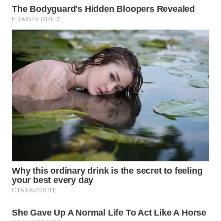
WN
MALUKU
WN
MALUT
WN
DAIRI
WN
DANAU
TOBA
WN
NIAS
WN
LANGKAT