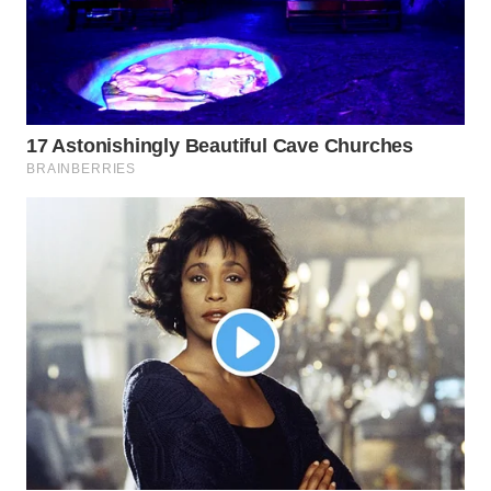
WN
KALTARA
WN
KALSEL
WN
KALTIM
WN
SULSEL
WN
GORONTALO
WN
SULUT