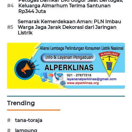
Petugas Damkar DKI Gugur Saat Bertugas,
#4
Keluarga Almarhum Terima Santunan
MAWAKA
Rp344 Juta
ID
Semarak Kemerdekaan Aman: PLN Imbau
#5
Warga Jaga Jarak Dekorasi dari Jaringan
MARTABAT
Listrik
NET
PLN
WATCH
MKLI
LPKKI
Trending
LKKI
#
tana-toraja
KOPEKLIN
#
lampung