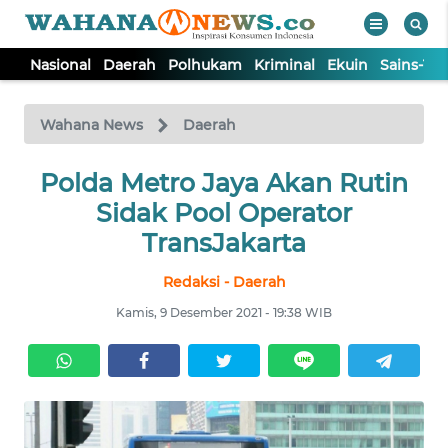
Nasional
Daerah
Polhukam
Kriminal
Ekuin
Sains-Te
WAHANA
Tutup
TV
Wahana News
Daerah
NASIONAL
Polda Metro Jaya Akan Rutin
Sidak Pool Operator
DAERAH
TransJakarta
Redaksi - Daerah
POLHUKAM
Kamis, 9 Desember 2021 - 19:38 WIB
KRIMINAL
EKUIN