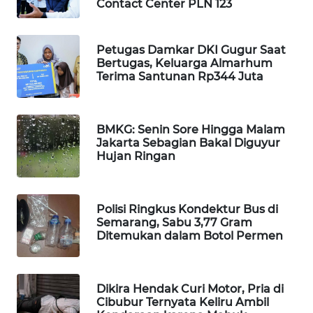
Contact Center PLN 123
WAHANA
SPORT
Petugas Damkar DKI Gugur Saat
Bertugas, Keluarga Almarhum
WAHANA
Terima Santunan Rp344 Juta
UMKM
WAHANA
BMKG: Senin Sore Hingga Malam
SELEB
Jakarta Sebagian Bakal Diguyur
Hujan Ringan
WAHANA
PERSONA
Polisi Ringkus Kondektur Bus di
Semarang, Sabu 3,77 Gram
WAHANA
Ditemukan dalam Botol Permen
OTOMOTIF
WAHANA
Dikira Hendak Curi Motor, Pria di
HEALTH
Cibubur Ternyata Keliru Ambil