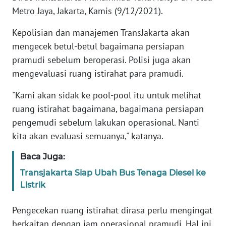
Metro Jaya, Jakarta, Kamis (9/12/2021).
KARIR
Kepolisian dan manajemen TransJakarta akan
mengecek betul-betul bagaimana persiapan
DISCLAIMER
pramudi sebelum beroperasi. Polisi juga akan
mengevaluasi ruang istirahat para pramudi.
Wahana
News
"Kami akan sidak ke pool-pool itu untuk melihat
Regional
ruang istirahat bagaimana, bagaimana persiapan
pengemudi sebelum lakukan operasional. Nanti
WN
SUMUT
kita akan evaluasi semuanya," katanya.
Baca Juga:
WN
JAKARTA
Transjakarta Siap Ubah Bus Tenaga Diesel ke
Listrik
WN
JABAR
Pengecekan ruang istirahat dirasa perlu mengingat
berkaitan dengan jam operasional pramudi. Hal ini