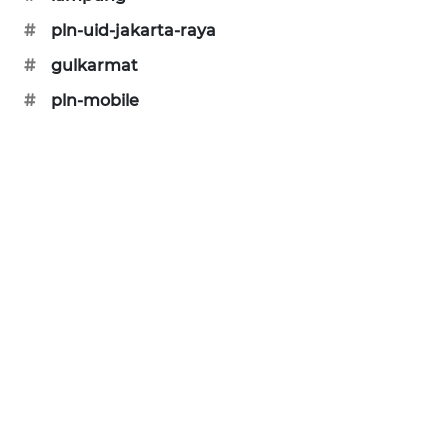
PORTAL
#
pln-uid-jakarta-raya
KONSUMEN
#
gulkarmat
FORWAMKI
#
pln-mobile
ALPERKLINAS
FORJASIDA
TAMBANG
NEWS
SITUNGIR
NEWS
SIDIKALANG
NEWS