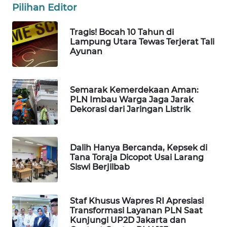
Pilihan Editor
WAHANA
LISTRIK
Tragis! Bocah 10 Tahun di
Lampung Utara Tewas Terjerat Tali
Ayunan
WAHANA
TRAVEL
WAHANA
Semarak Kemerdekaan Aman:
PLN Imbau Warga Jaga Jarak
TV
Dekorasi dari Jaringan Listrik
WAHANANEWS
ID
Dalih Hanya Bercanda, Kepsek di
Tana Toraja Dicopot Usai Larang
WAHANANEWS
Siswi Berjilbab
CO ID
Staf Khusus Wapres RI Apresiasi
WAHANANEWS
Transformasi Layanan PLN Saat
NET
Kunjungi UP2D Jakarta dan