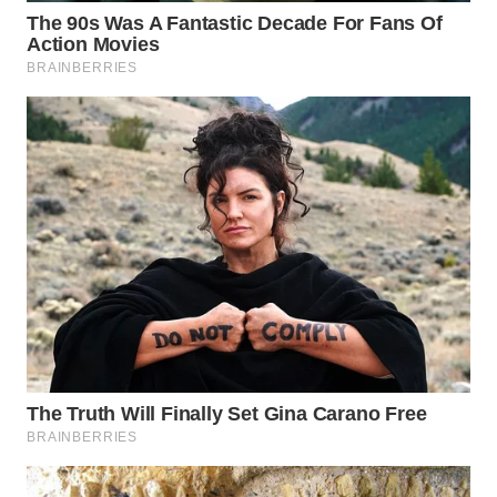
WN
SUMEDANG
WN
CIANJUR
WN
KEPULAUAN
SERIBU
WN
TANGERANG
WN
BINJAI
WN
CIREBON