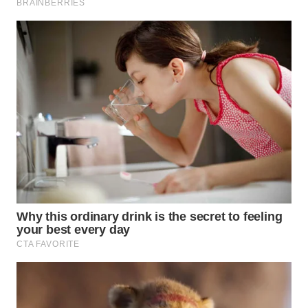
WN
TAPANULI
SELATAN
WN
TANJUNG
LESUNG
WN
KARO
WN
SIMALUNGUN
WN
LABUHANBATU
WN