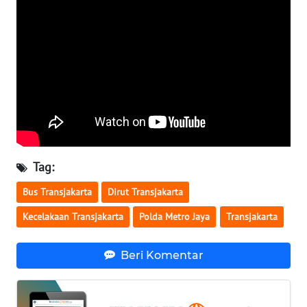
WN
SERAMBI
WN
JAMBI
WN
SULTRA
Tag:
WN
NTB
Bus Transjakarta
Dirut Transjakarta
Kecelakaan Transjakarta
Polda Metro Jaya
Transjakarta
WN
SULTENG
Beri Komentar
WN
SULBAR