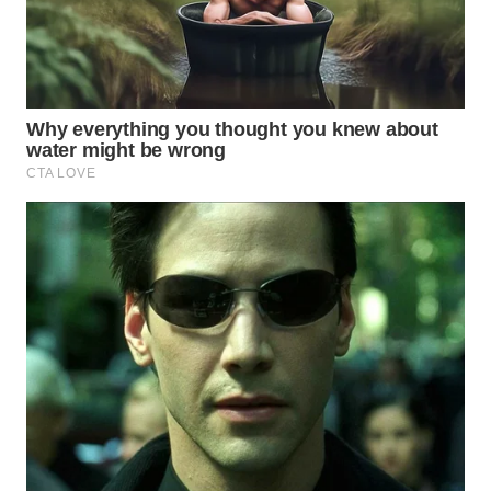
WN
BOGOR
WN
DEPOK
WN
TAPANULI
UTARA
WN
SAMOSIR
WN
PADANG
LAWAS