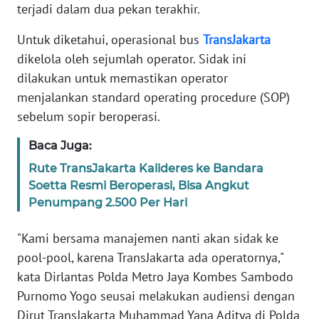
Informasi
terjadi dalam dua pekan terakhir.
INDEKS
Untuk diketahui, operasional bus
TransJakarta
BERITA
dikelola oleh sejumlah operator. Sidak ini
dilakukan untuk memastikan operator
KONTAK
menjalankan standard operating procedure (SOP)
KAMI
sebelum sopir beroperasi.
INFO
Baca Juga:
IKLAN
Rute TransJakarta Kalideres ke Bandara
Soetta Resmi Beroperasi, Bisa Angkut
TENTANG
Penumpang 2.500 Per Hari
KAMI
"Kami bersama manajemen nanti akan sidak ke
PEDOMAN
pool-pool, karena TransJakarta ada operatornya,"
MEDIA
kata Dirlantas Polda Metro Jaya Kombes Sambodo
SIBER
Purnomo Yogo seusai melakukan audiensi dengan
Dirut TransJakarta Muhammad Yana Aditya di Polda
REDAKSI