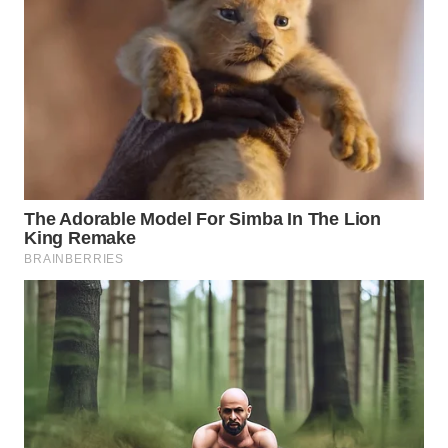
TAPANULI
TENGAH
WN DELI
SERDANG
WN
TEBING
TINGGI
WN
PAKPAK
WN
KARAWANG
WN
BEKASI