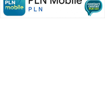
WAHANA MEDIA GROUP
|
|
|
WAHANA NEWS co
WAHANA TANI
WAHANA ADVOKAT
|
|
WAHANA INFRASTRUKTUR
WAHANA KONSUMEN
|
|
|
WAHANA LISTRIK
WAHANA TRAVEL
WAHANA TV
|
|
|
WAHANANEWS id
WAHANANEWS CO ID
WAHANANEWS NET
|
|
|
WAHANA SPORT ID
Wahana UMKM
Wahana Seleb