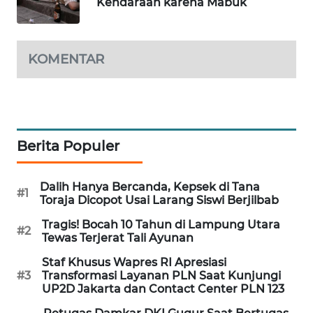
Kendaraan karena Mabuk
WAHANA
DESA
WISATA
KOMENTAR
LAPAK
WAHANA
Wahana
Berita Populer
Network
KONSUMEN
Dalih Hanya Bercanda, Kepsek di Tana
#1
LISTRIK
Toraja Dicopot Usai Larang Siswi Berjilbab
Tragis! Bocah 10 Tahun di Lampung Utara
#2
MASYARAKAT
Tewas Terjerat Tali Ayunan
KELISTRIKAN
Staf Khusus Wapres RI Apresiasi
#3
Transformasi Layanan PLN Saat Kunjungi
WALINKI
UP2D Jakarta dan Contact Center PLN 123
ID