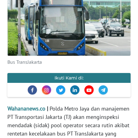
SAINS-TEKNO
KESEHATAN
INTERNASIONAL
SERBA-SERBI
Bus TransJakarta
PENDIDIKAN
Ikuti Kami di:
OLAHRAGA
OPINI
Wahananews.co
|
Polda Metro Jaya dan manajemen
PT Transportasi Jakarta (TJ) akan menginspeksi
EDITORIAL
mendadak (sidak) pool operator secara rutin akibat
rentetan kecelakaan bus PT TransJakarta yang