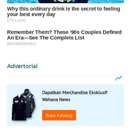
Wahana
Media
Group
WAHANA
NEWS
WAHANA
TANI
Advertorial
WAHANA
ADVOKAT
Dapatkan Merchandise Eksklusif
WAHANA
Wahana News
INFRASTRUKTUR
Buka Katalog
WAHANA
KONSUMEN