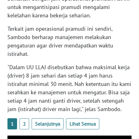
WN
untuk mengantisipasi pramudi mengalami
BANTEN
kelelahan karena bekerja seharian.
Terkait jam operasional pramudi ini sendiri,
WN
NTT
Sambodo berharap manajemen melakukan
pengaturan agar driver mendapatkan waktu
WN
istirahat.
KEPRI
"Dalam UU LLAJ disebutkan bahwa maksimal kerja
WN
(driver) 8 jam sehari dan setiap 4 jam harus
PAPUA
istirahat minimal 30 menit. Nah ketentuan itu kami
serahkan ke manajemen untuk mengatur. Bisa saja
WN
setiap 4 jam nanti ganti driver, setelah setengah
PAPUA
jam (istirahat) driver main lagi," jelas Sambodo.
BARAT
1
2
Selanjutnya
Lihat Semua
WN
RIAU