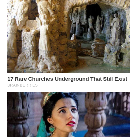
WN
INDRAMAYU
WN
KUNINGAN
WN
MAJALENGKA
WN
SUBANG
WN
SUKABUMI
WN
PURWAKARTA