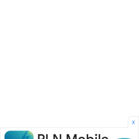
SONYA
ASA
NEWS
X