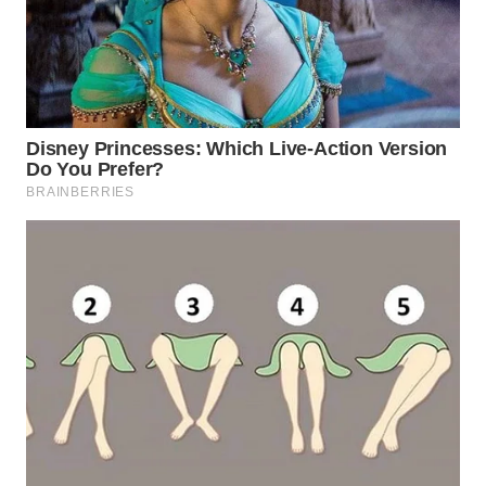
WN
PRIANGAN
TIMUR
WN
SEMARANG
WN
SOLO
WN
BOROBUDUR
WN
MADURA
WN
SURABAYA