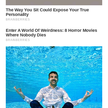
WN
NATUNA
WN
BINTAN
WN
MANDALIKA
WN
LIKUPANG
WN
LABUANBAJO
WN
BORNEO