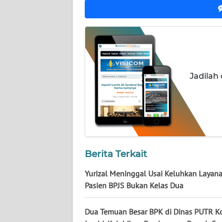
NUSANTARA
WN
JOGJA
WN
Jadilah
JATIM
WN
BALI
WN
KALBAR
Berita Terkait
Yurizal Meninggal Usai Keluhkan Layana
WN
Pasien BPJS Bukan Kelas Dua
KALTENG
Dua Temuan Besar BPK di Dinas PUTR K
WN