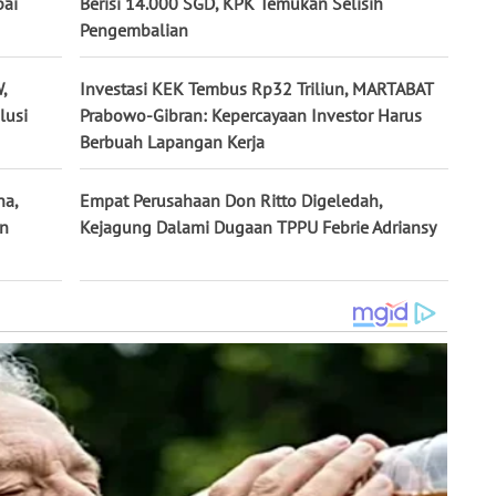
pai
Berisi 14.000 SGD, KPK Temukan Selisih
Pengembalian
,
Investasi KEK Tembus Rp32 Triliun, MARTABAT
lusi
Prabowo-Gibran: Kepercayaan Investor Harus
Berbuah Lapangan Kerja
na,
Empat Perusahaan Don Ritto Digeledah,
un
Kejagung Dalami Dugaan TPPU Febrie Adriansy