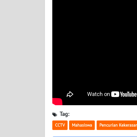
BABEL
WN
SUMBAR
WN
SUMSEL
WN
BENGKULU
WN
LAMPUNG
WN
Tag:
JATENG
CCTV
Mahasiswa
Pencurian Kekerasa
WN