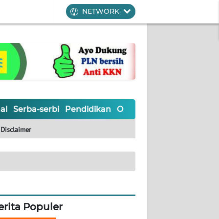
NETWORK
al
Serba-serbi
Pendidikan
Olahraga
Opini
Editoria
Disclaimer
erita Populer