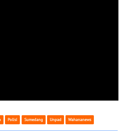
n
Polisi
Sumedang
Unpad
Wahananews