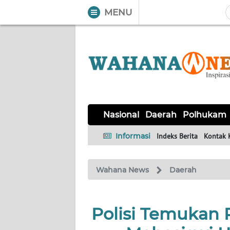
MENU
WAHANA
Tutup
TV
NASIONAL
DAERAH
POLHUKAM
KRIMINAL
EKUIN
SAINS-
KESEHATAN
INTERNASIONAL
Nasional
Daerah
Polhukam
TEKNO
Informasi
Indeks Berita
Kontak 
SERBA-
PENDIDIKAN
OLAHRAGA
OPINI
SERBI
Wahana News
Daerah
EDITORIAL
Polisi Temukan 
Informasi