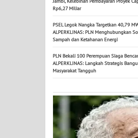
Jambi, Kelebihan Pembayaran Proyek Ca
KALTARA
Rp6,27 Miliar
WN
KALSEL
PSEL Legok Nangka Targetkan 40,79 MW
ALPERKLINAS: PLN Menghubungkan So
Sampah dan Ketahanan Energi
WN
KALTIM
PLN Bekali 100 Perempuan Siaga Benca
WN
ALPERKLINAS: Langkah Strategis Bang
SULSEL
Masyarakat Tangguh
WN
GORONTALO
WN
SULUT
WN
MALUKU