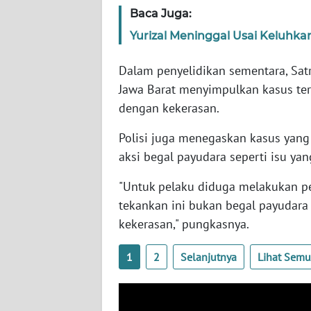
SERAMBI
Baca Juga:
Yurizal Meninggal Usai Keluhk
WN
JAMBI
Dalam penyelidikan sementara, Sa
Jawa Barat menyimpulkan kasus te
WN
dengan kekerasan.
SULTRA
Polisi juga menegaskan kasus ya
WN
aksi begal payudara seperti isu ya
NTB
"Untuk pelaku diduga melakukan p
WN
tekankan ini bukan begal payudara
SULTENG
kekerasan," pungkasnya.
WN
1
2
Selanjutnya
Lihat Sem
SULBAR
WN