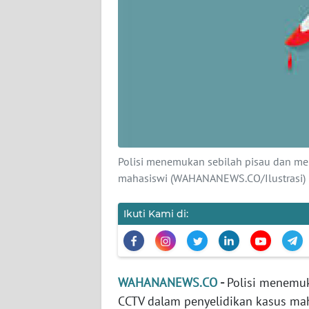
KARIR
DISCLAIMER
Wahana
News
Regional
WN
SUMUT
Polisi menemukan sebilah pisau dan m
mahasiswi (WAHANANEWS.CO/Ilustrasi)
WN
JAKARTA
Ikuti Kami di:
WN
JABAR
WAHANANEWS.CO
-
Polisi menemu
WN
CCTV dalam penyelidikan kasus maha
BANTEN