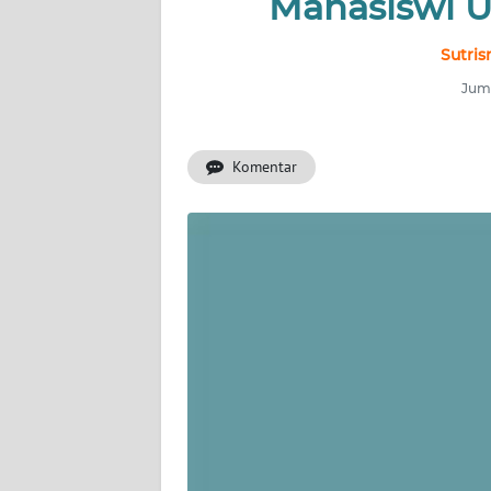
Mahasiswi U
INDEKS
BERITA
Sutris
Juma
KONTAK
KAMI
Komentar
INFO
IKLAN
TENTANG
KAMI
PEDOMAN
MEDIA
SIBER
REDAKSI