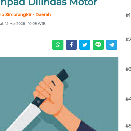
npad Dilindas Motor
no Simorangkir - Daerah
#1
t, 15 Mei 2026 - 10:09 WIB
#
#
#
#