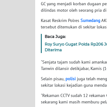
GC yang menjadi korban dugaan pe
dilindas motor oleh seorang pria 
WN
NTT
Kasat Reskrim Polres
Sumedang
AKP
tersebut ditemukan di sekitar lokas
WN
KEPRI
Baca Juga:
Roy Suryo Gugat Polda Rp206 
WN
Diterima
PAPUA
"Senjata tajam sudah kami amankan d
WN
Tanwin dilansir detikjabar, Kamis (
PAPUA
BARAT
Selain pisau,
polisi
juga telah men
sekitar lokasi kejadian guna menda
WN
RIAU
"Rekaman CCTV sudah 12 rekaman C
sekarang kami masih memburu pelak
WN