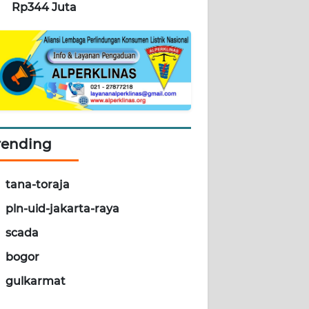
Rp344 Juta
rending
tana-toraja
pln-uid-jakarta-raya
scada
bogor
gulkarmat