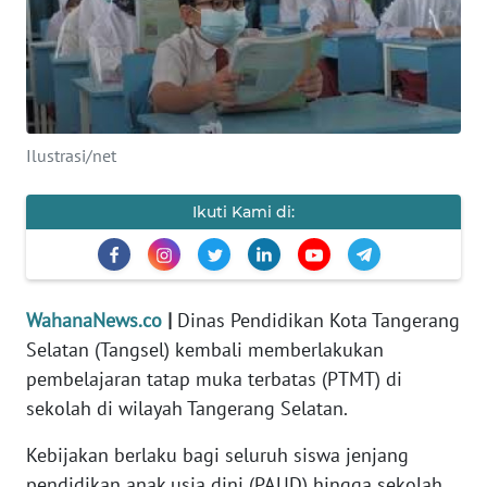
SAINS-TEKNO
KESEHATAN
INTERNASIONAL
Ilustrasi/net
SERBA-SERBI
Ikuti Kami di:
PENDIDIKAN
OLAHRAGA
WahanaNews.co
|
Dinas Pendidikan Kota Tangerang
Selatan (Tangsel) kembali memberlakukan
OPINI
pembelajaran tatap muka terbatas (PTMT) di
sekolah di wilayah Tangerang Selatan.
EDITORIAL
Kebijakan berlaku bagi seluruh siswa jenjang
pendidikan anak usia dini (PAUD) hingga sekolah