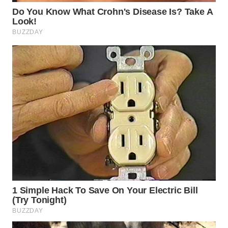
TAPANULI
TENGAH
WN DELI
SERDANG
WN
TEBING
TINGGI
WN
PAKPAK
WN
KARAWANG
WN
BEKASI