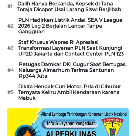
Dalih Hanya Bercanda, Kepsek di Tana
#1
Toraja Dicopot Usai Larang Siswi Berjilbab
MAWAKA
ID
PLN Hadirkan Listrik Andal, SEA V League
#2
2026 Leg 2 Berjalan Lancar Tanpa
Gangguan
MARTABAT
NET
Staf Khusus Wapres RI Apresiasi
#3
Transformasi Layanan PLN Saat Kunjungi
UP2D Jakarta dan Contact Center PLN 123
PLN
WATCH
Petugas Damkar DKI Gugur Saat Bertugas,
#4
Keluarga Almarhum Terima Santunan
Rp344 Juta
MKLI
Dikira Hendak Curi Motor, Pria di Cibubur
#5
Ternyata Keliru Ambil Kendaraan karena
LPKKI
Mabuk
LKKI
KOPEKLIN