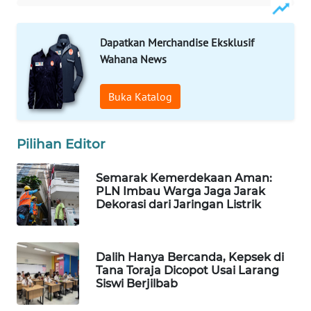
WAHANA
LISTRIK
Dapatkan Merchandise Eksklusif
Wahana News
WAHANA
TRAVEL
Buka Katalog
WAHANA
TV
Pilihan Editor
WAHANANEWS
Semarak Kemerdekaan Aman:
ID
PLN Imbau Warga Jaga Jarak
Dekorasi dari Jaringan Listrik
WAHANANEWS
CO ID
Dalih Hanya Bercanda, Kepsek di
Tana Toraja Dicopot Usai Larang
WAHANANEWS
Siswi Berjilbab
NET