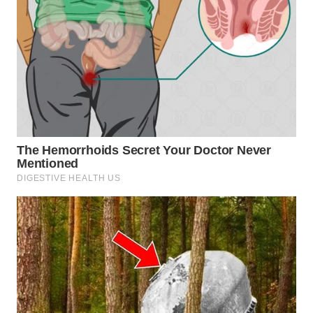
WN
MALUKU
WN
MALUT
WN
DAIRI
WN
DANAU
TOBA
WN
NIAS
WN
LANGKAT