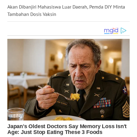
Akan Dibanjiri Mahasiswa Luar Daerah, Pemda DIY Minta
WN
Tambahan Dosis Vaksin
NUSANTARA
WN
JOGJA
WN
JATIM
WN
BALI
WN
KALBAR
WN
KALTENG