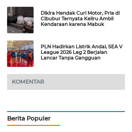
WAHANA
DESA
Dikira Hendak Curi Motor, Pria di
WISATA
Cibubur Ternyata Keliru Ambil
Kendaraan karena Mabuk
LAPAK
WAHANA
PLN Hadirkan Listrik Andal, SEA V
League 2026 Leg 2 Berjalan
Wahana
Lancar Tanpa Gangguan
Network
KONSUMEN
KOMENTAR
LISTRIK
MASYARAKAT
KELISTRIKAN
Berita Populer
WALINKI
ID