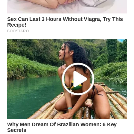
WN
PRIANGAN
TIMUR
WN
SEMARANG
WN
SOLO
WN
BOROBUDUR
WN
MADURA
WN
SURABAYA