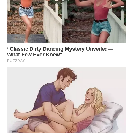
WN
INDRAMAYU
WN
KUNINGAN
WN
MAJALENGKA
WN
SUBANG
WN
SUKABUMI
WN
PURWAKARTA