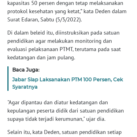
kapasitas 50 persen dengan tetap melaksanakan
protokol kesehatan yang ketat,” kata Deden dalam
KARIR
Surat Edaran, Sabtu (5/3/2022).
DISCLAIMER
Di dalam beleid itu, diinstruksikan pada satuan
pendidikan agar melakukan monitoring dan
Wahana
evaluasi pelaksanaan PTMT, terutama pada saat
News
kedatangan dan jam pulang.
Regional
Baca Juga:
WN
Jabar Siap Laksanakan PTM 100 Persen, Cek
SUMUT
Syaratnya
WN
"Agar dipantau dan diatur kedatangan dan
JAKARTA
kepulangan peserta didik dari satuan pendidikan
supaya tidak terjadi kerumunan," ujar dia.
WN
JABAR
Selain itu, kata Deden, satuan pendidikan setiap