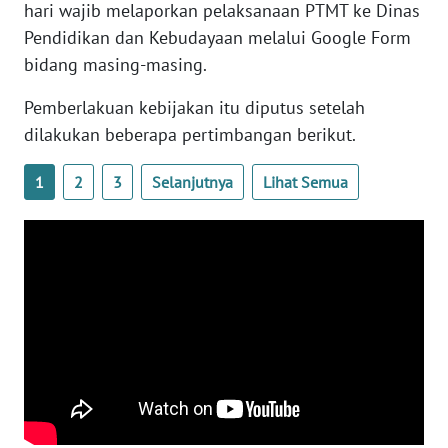
hari wajib melaporkan pelaksanaan PTMT ke Dinas
WN
Pendidikan dan Kebudayaan melalui Google Form
BANTEN
bidang masing-masing.
WN
Pemberlakuan kebijakan itu diputus setelah
NTT
dilakukan beberapa pertimbangan berikut.
WN
1
2
3
Selanjutnya
Lihat Semua
KEPRI
WN
PAPUA
WN
PAPUA
BARAT
WN
RIAU