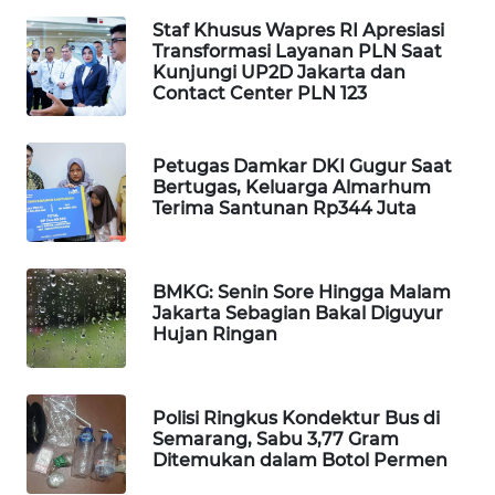
WAHANA
Staf Khusus Wapres RI Apresiasi
Transformasi Layanan PLN Saat
SPORT
Kunjungi UP2D Jakarta dan
Contact Center PLN 123
WAHANA
UMKM
Petugas Damkar DKI Gugur Saat
Bertugas, Keluarga Almarhum
WAHANA
Terima Santunan Rp344 Juta
SELEB
WAHANA
BMKG: Senin Sore Hingga Malam
PERSONA
Jakarta Sebagian Bakal Diguyur
Hujan Ringan
WAHANA
OTOMOTIF
Polisi Ringkus Kondektur Bus di
WAHANA
Semarang, Sabu 3,77 Gram
HEALTH
Ditemukan dalam Botol Permen