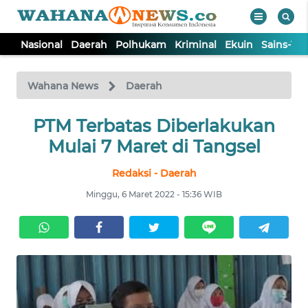
Nasional
Daerah
Polhukam
Kriminal
Ekuin
Sains-Te
WAHANA
Tutup
TV
Wahana News
Daerah
NASIONAL
PTM Terbatas Diberlakukan
Mulai 7 Maret di Tangsel
DAERAH
Redaksi - Daerah
Minggu, 6 Maret 2022 - 15:36 WIB
POLHUKAM
KRIMINAL
EKUIN