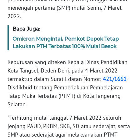
Informasi
menengah pertama (SMP) mulai Senin, 7 Maret
2022.
INDEKS
BERITA
Baca Juga:
Omicron Mengintai, Pemkot Depok Tetap
KONTAK
KAMI
Lakukan PTM Terbatas 100% Mulai Besok
Keputusan yang diteken Kepala Dinas Pendidikan
INFO
IKLAN
Kota Tangsel, Deden Deni, pada 4 Maret 2022
termaktub dalam Surat Edaran Nomor:
421/1661
-
TENTANG
Disdikbud tentang Pemberlakuan Pembelajaran
KAMI
Tatap Muka Terbatas (PTMT) di Kota Tangerang
Selatan.
PEDOMAN
MEDIA
“Terhitung mulai tanggal 7 Maret 2022 seluruh
SIBER
jenjang PAUD, PKBM, SKB, SD atau sederajat, serta
SMP atau sederajat agar melaksanakan PTMT
REDAKSI