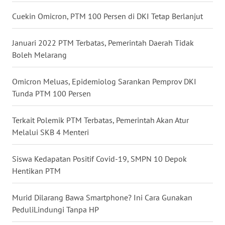
WN
Cuekin Omicron, PTM 100 Persen di DKI Tetap Berlanjut
BABEL
Januari 2022 PTM Terbatas, Pemerintah Daerah Tidak
WN
Boleh Melarang
SUMBAR
Omicron Meluas, Epidemiolog Sarankan Pemprov DKI
WN
Tunda PTM 100 Persen
SUMSEL
Terkait Polemik PTM Terbatas, Pemerintah Akan Atur
WN
Melalui SKB 4 Menteri
BENGKULU
Siswa Kedapatan Positif Covid-19, SMPN 10 Depok
WN
Hentikan PTM
LAMPUNG
Murid Dilarang Bawa Smartphone? Ini Cara Gunakan
WN
PeduliLindungi Tanpa HP
JATENG