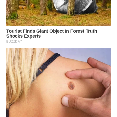
WN
TAPANULI
SELATAN
WN
TANJUNG
LESUNG
WN
KARO
WN
SIMALUNGUN
WN
LABUHANBATU
WN