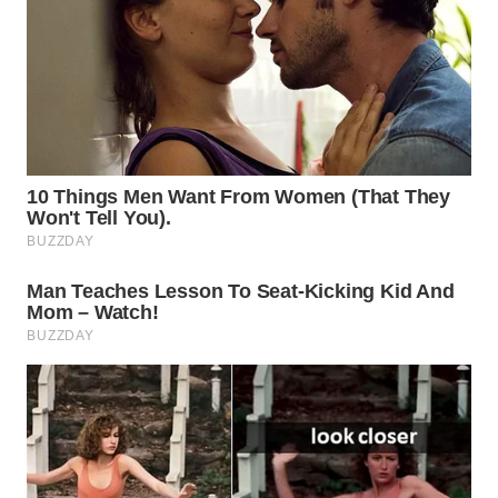
WN
SUMEDANG
WN
CIANJUR
WN
KEPULAUAN
SERIBU
WN
TANGERANG
WN
BINJAI
WN
CIREBON