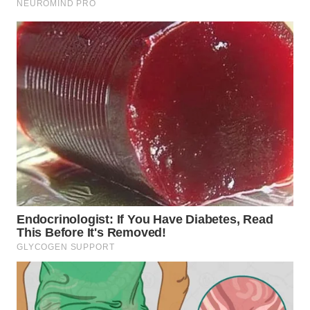
WN
KALTARA
WN
KALSEL
WN
KALTIM
WN
SULSEL
WN
GORONTALO
WN
SULUT