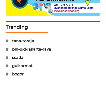
PORTAL
KONSUMEN
FORWAMKI
Trending
ALPERKLINAS
#
tana-toraja
FORJASIDA
#
pln-uid-jakarta-raya
#
scada
TAMBANG
NEWS
#
gulkarmat
#
bogor
SITUNGIR
NEWS
SIDIKALANG
NEWS