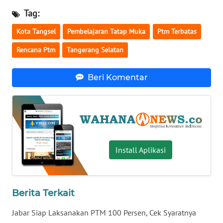
Tag:
WN
SERAMBI
Kota Tangsel
Pembelajaran Tatap Muka
Ptm Terbatas
Rencana Ptm
Tangerang Selatan
WN
JAMBI
Beri Komentar
WN
SULTRA
WN
NTB
Install Aplikasi
WN
SULTENG
Berita Terkait
WN
SULBAR
Jabar Siap Laksanakan PTM 100 Persen, Cek Syaratnya