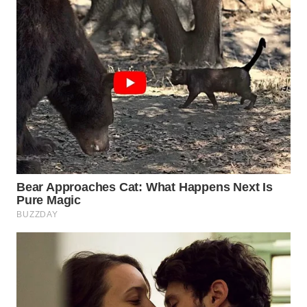
WN
BOGOR
WN
DEPOK
WN
TAPANULI
UTARA
WN
SAMOSIR
WN
PADANG
LAWAS