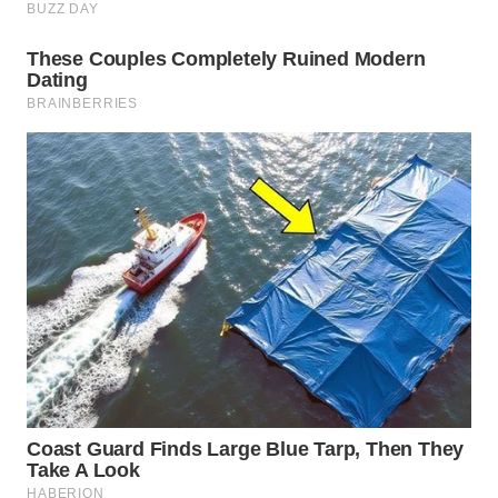
WN
NATUNA
WN
BINTAN
WN
MANDALIKA
WN
LIKUPANG
WN
LABUANBAJO
WN
BORNEO