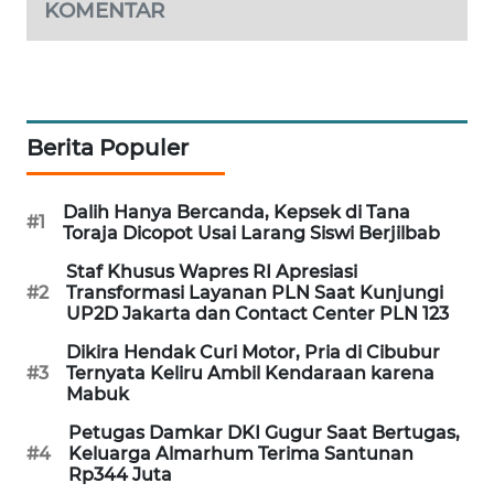
KOMENTAR
MAWAKA
ID
MARTABAT
NET
Berita Populer
PLN
Dalih Hanya Bercanda, Kepsek di Tana
#1
WATCH
Toraja Dicopot Usai Larang Siswi Berjilbab
Staf Khusus Wapres RI Apresiasi
MKLI
#2
Transformasi Layanan PLN Saat Kunjungi
UP2D Jakarta dan Contact Center PLN 123
LPKKI
Dikira Hendak Curi Motor, Pria di Cibubur
#3
Ternyata Keliru Ambil Kendaraan karena
Mabuk
LKKI
Petugas Damkar DKI Gugur Saat Bertugas,
#4
Keluarga Almarhum Terima Santunan
KOPEKLIN
Rp344 Juta