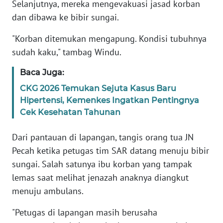
Selanjutnya, mereka mengevakuasi jasad korban
dan dibawa ke bibir sungai.
KARIR
"Korban ditemukan mengapung. Kondisi tubuhnya
DISCLAIMER
sudah kaku," tambag Windu.
Baca Juga:
Wahana
News
CKG 2026 Temukan Sejuta Kasus Baru
Regional
Hipertensi, Kemenkes Ingatkan Pentingnya
Cek Kesehatan Tahunan
WN
SUMUT
Dari pantauan di lapangan, tangis orang tua JN
Pecah ketika petugas tim SAR datang menuju bibir
WN
sungai. Salah satunya ibu korban yang tampak
JAKARTA
lemas saat melihat jenazah anaknya diangkut
menuju ambulans.
WN
JABAR
"Petugas di lapangan masih berusaha