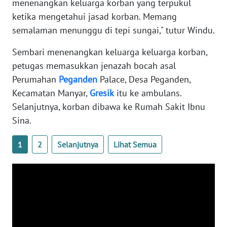
menenangkan keluarga korban yang terpukul
WN
ketika mengetahui jasad korban. Memang
BANTEN
semalaman menunggu di tepi sungai," tutur Windu.
WN
Sembari menenangkan keluarga keluarga korban,
NTT
petugas memasukkan jenazah bocah asal
Perumahan
Peganden
Palace, Desa Peganden,
WN
Kecamatan Manyar,
Gresik
itu ke ambulans.
KEPRI
Selanjutnya, korban dibawa ke Rumah Sakit Ibnu
Sina.
WN
PAPUA
1
2
Selanjutnya
Lihat Semua
WN
PAPUA
BARAT
WN
RIAU