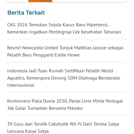
WN
Berita Terkait
BABEL
CKG 2026 Temukan Sejuta Kasus Baru Hipertensi,
WN
Kemenkes Ingatkan Pentingnya Cek Kesehatan Tahunan
SUMBAR
Resmi! Newcastle United Tunjuk Matthias Jaissle sebagai
WN
Pelatih Baru Pengganti Eddie Howe
SUMSEL
Indonesia Jadi Tuan Rumah Sertifikasi Pelatih World
WN
Aquatics, Kemenpora Dorong SDM Olahraga Berstandar
BENGKULU
Internasional
WN
Kontroversi Piala Dunia 2030, Partai Livre Minta Portugal
LAMPUNG
Tak Gelar Turnamen Bersama Maroko
WN
39 Guru dan Tendik Cabdisdik Wil IV Dairi Terima Satya
JATENG
Lencana Karya Satya