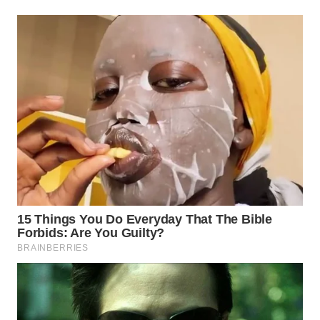
TAPANULI
TENGAH
WN DELI
SERDANG
WN
TEBING
TINGGI
WN
PAKPAK
WN
KARAWANG
WN
BEKASI