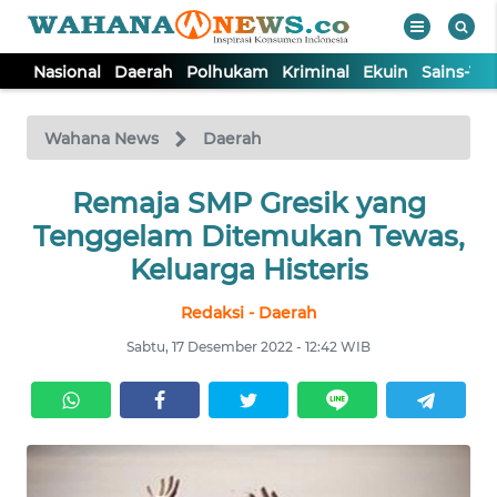
Nasional
Daerah
Polhukam
Kriminal
Ekuin
Sains-Te
WAHANA
Tutup
TV
Wahana News
Daerah
NASIONAL
Remaja SMP Gresik yang
Tenggelam Ditemukan Tewas,
DAERAH
Keluarga Histeris
Redaksi - Daerah
POLHUKAM
Sabtu, 17 Desember 2022 - 12:42 WIB
KRIMINAL
EKUIN