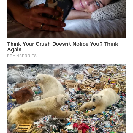
WN
MALUKU
WN
MALUT
WN
DAIRI
WN
DANAU
TOBA
WN
NIAS
WN
LANGKAT