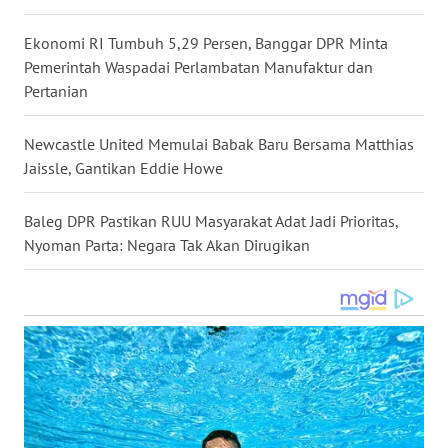
WN
Ekonomi RI Tumbuh 5,29 Persen, Banggar DPR Minta
NUSANTARA
Pemerintah Waspadai Perlambatan Manufaktur dan
Pertanian
WN
JOGJA
Newcastle United Memulai Babak Baru Bersama Matthias
Jaissle, Gantikan Eddie Howe
WN
JATIM
Baleg DPR Pastikan RUU Masyarakat Adat Jadi Prioritas,
Nyoman Parta: Negara Tak Akan Dirugikan
WN
BALI
WN
KALBAR
WN
KALTENG