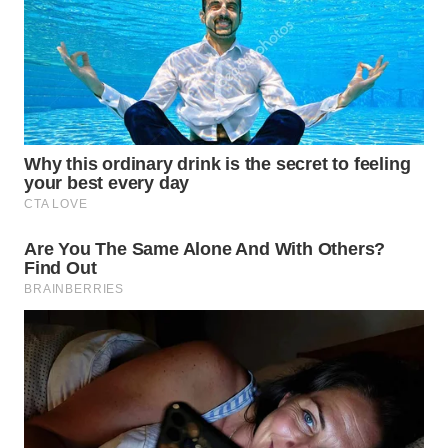
WN
KALTARA
WN
KALSEL
WN
KALTIM
WN
SULSEL
WN
GORONTALO
WN
SULUT