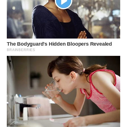
Wahana
Media
Group
WAHANA
NEWS
WAHANA
TANI
WAHANA
ADVOKAT
WAHANA
INFRASTRUKTUR
WAHANA
KONSUMEN