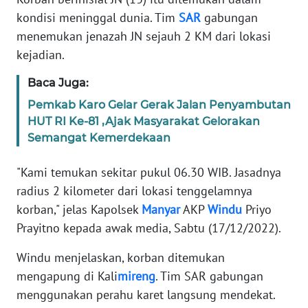
Informasi
kondisi meninggal dunia. Tim
SAR
gabungan
menemukan jenazah JN sejauh 2 KM dari lokasi
INDEKS
BERITA
kejadian.
Baca Juga:
KONTAK
KAMI
Pemkab Karo Gelar Gerak Jalan Penyambutan
HUT RI Ke-81 ,Ajak Masyarakat Gelorakan
INFO
Semangat Kemerdekaan
IKLAN
"Kami temukan sekitar pukul 06.30 WIB. Jasadnya
TENTANG
radius 2 kilometer dari lokasi tenggelamnya
KAMI
korban," jelas Kapolsek
Manyar
AKP
Windu
Priyo
Prayitno kepada awak media, Sabtu (17/12/2022).
PEDOMAN
MEDIA
Windu menjelaskan, korban ditemukan
SIBER
mengapung di Kali
mireng
. Tim SAR gabungan
menggunakan perahu karet langsung mendekat.
REDAKSI