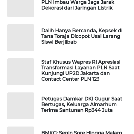
PLN Imbau Warga Jaga Jarak
WAHANA
Dekorasi dari Jaringan Listrik
SPORT
WAHANA
Dalih Hanya Bercanda, Kepsek di
UMKM
Tana Toraja Dicopot Usai Larang
Siswi Berjilbab
WAHANA
SELEB
Staf Khusus Wapres RI Apresiasi
Transformasi Layanan PLN Saat
Kunjungi UP2D Jakarta dan
WAHANA
Contact Center PLN 123
PERSONA
WAHANA
Petugas Damkar DKI Gugur Saat
OTOMOTIF
Bertugas, Keluarga Almarhum
Terima Santunan Rp344 Juta
WAHANA
HEALTH
BMKG: Senin Sore Hingga Malam