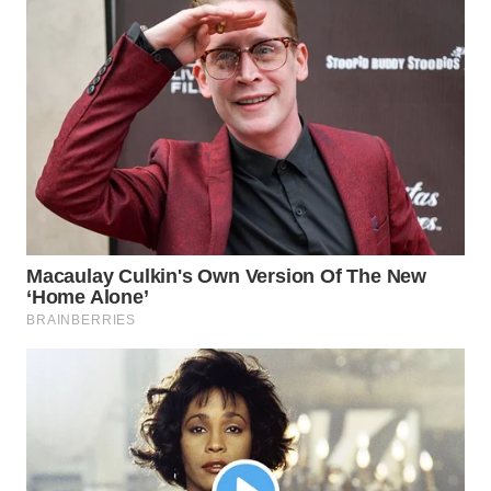
WN
NATUNA
WN
BINTAN
WN
MANDALIKA
WN
LIKUPANG
WN
LABUANBAJO
WN
BORNEO