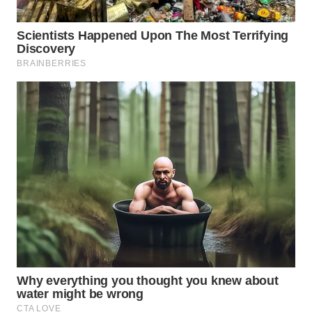
WN
TAPANULI
SELATAN
WN
TANJUNG
LESUNG
WN
KARO
WN
SIMALUNGUN
WN
LABUHANBATU
WN