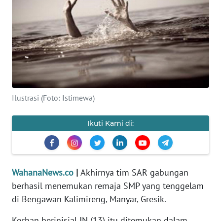
SAINS-TEKNO
KESEHATAN
INTERNASIONAL
SERBA-SERBI
Ilustrasi (Foto: Istimewa)
PENDIDIKAN
Ikuti Kami di:
OLAHRAGA
OPINI
WahanaNews.co
|
Akhirnya tim SAR gabungan
berhasil menemukan remaja SMP yang tenggelam
EDITORIAL
di Bengawan Kalimireng, Manyar, Gresik.
Korban berinisial JN (13) itu ditemukan dalam