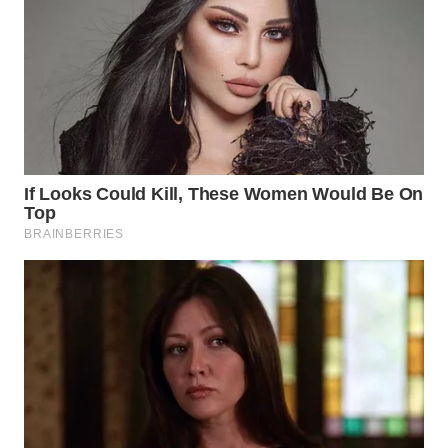
WN
SUMEDANG
WN
CIANJUR
WN
KEPULAUAN
SERIBU
WN
TANGERANG
WN
BINJAI
WN
CIREBON