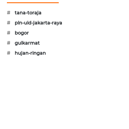
SIBARAGAS
#
tana-toraja
NEWS
#
pln-uid-jakarta-raya
METRO
#
bogor
SIANTAR
NEWS
#
gulkarmat
#
hujan-ringan
METRO
MEDAN
NEWS
METRO
JAKARTA
NEWS
KRT
NEWS