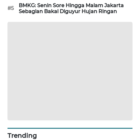
BMKG: Senin Sore Hingga Malam Jakarta
PORTAL
#5
Sebagian Bakal Diguyur Hujan Ringan
KONSUMEN
FORWAMKI
ALPERKLINAS
FORJASIDA
TAMBANG
NEWS
SITUNGIR
NEWS
SIDIKALANG
NEWS
Trending