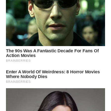
WN
BOGOR
WN
DEPOK
WN
TAPANULI
UTARA
WN
SAMOSIR
WN
PADANG
LAWAS