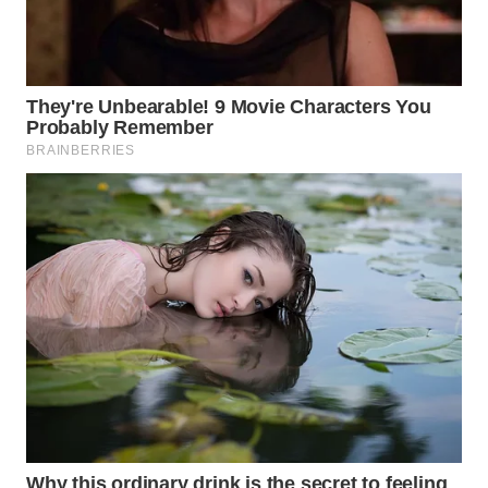
WN
INDRAMAYU
WN
KUNINGAN
WN
MAJALENGKA
WN
SUBANG
WN
SUKABUMI
WN
PURWAKARTA