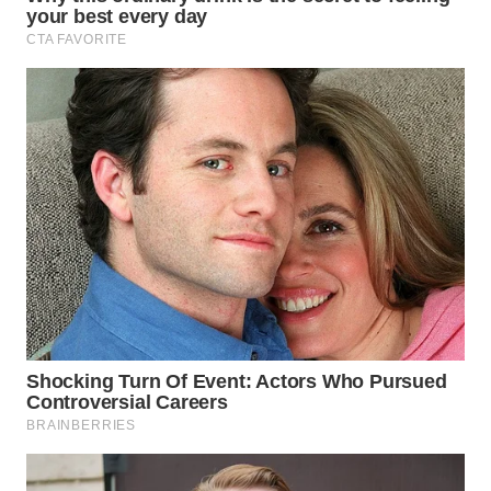
WN
PRIANGAN
TIMUR
WN
SEMARANG
WN
SOLO
WN
BOROBUDUR
WN
MADURA
WN
SURABAYA