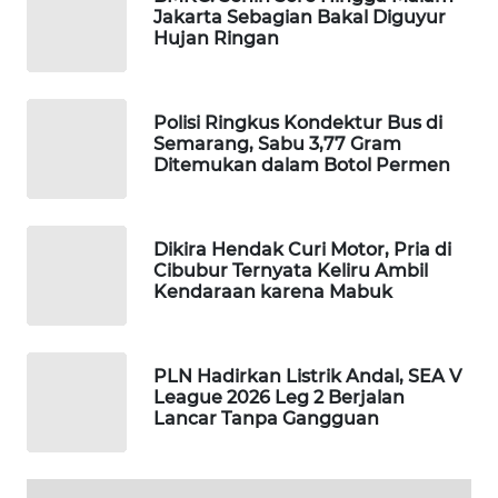
Jakarta Sebagian Bakal Diguyur
WAHANA
Hujan Ringan
DESA
WISATA
Polisi Ringkus Kondektur Bus di
LAPAK
Semarang, Sabu 3,77 Gram
WAHANA
Ditemukan dalam Botol Permen
Wahana
Network
Dikira Hendak Curi Motor, Pria di
Cibubur Ternyata Keliru Ambil
KONSUMEN
Kendaraan karena Mabuk
LISTRIK
MASYARAKAT
PLN Hadirkan Listrik Andal, SEA V
KELISTRIKAN
League 2026 Leg 2 Berjalan
Lancar Tanpa Gangguan
WALINKI
ID