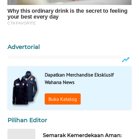
WAHANA
LISTRIK
WAHANA
TRAVEL
Advertorial
WAHANA
TV
Dapatkan Merchandise Eksklusif
WAHANANEWS
Wahana News
ID
Buka Katalog
WAHANANEWS
CO ID
Pilihan Editor
WAHANANEWS
NET
Semarak Kemerdekaan Aman: