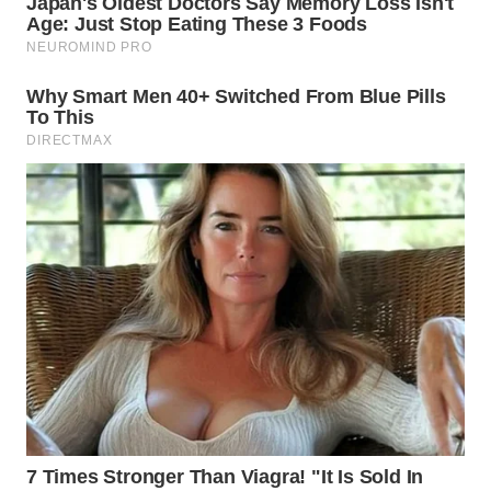
WN
NUSANTARA
WN
JOGJA
WN
JATIM
WN
BALI
WN
KALBAR
WN
KALTENG