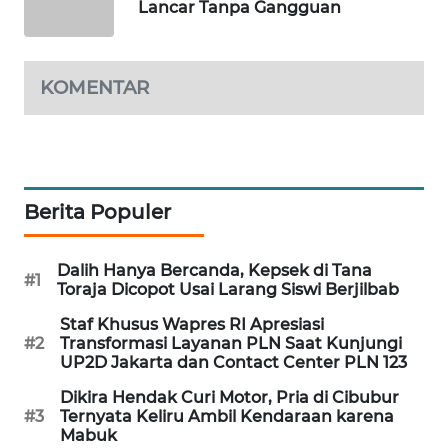
Lancar Tanpa Gangguan
Wahana
Media
Group
KOMENTAR
WAHANA
NEWS
WAHANA
TANI
Berita Populer
WAHANA
Dalih Hanya Bercanda, Kepsek di Tana
ADVOKAT
#1
Toraja Dicopot Usai Larang Siswi Berjilbab
Staf Khusus Wapres RI Apresiasi
WAHANA
#2
Transformasi Layanan PLN Saat Kunjungi
INFRASTRUKTUR
UP2D Jakarta dan Contact Center PLN 123
Dikira Hendak Curi Motor, Pria di Cibubur
WAHANA
#3
Ternyata Keliru Ambil Kendaraan karena
KONSUMEN
Mabuk