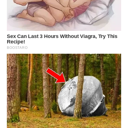
WN
TAPANULI
SELATAN
WN
TANJUNG
LESUNG
WN
KARO
WN
SIMALUNGUN
WN
LABUHANBATU
WN