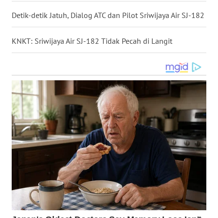
WN
Detik-detik Jatuh, Dialog ATC dan Pilot Sriwijaya Air SJ-182
BABEL
KNKT: Sriwijaya Air SJ-182 Tidak Pecah di Langit
WN
SUMBAR
WN
SUMSEL
WN
BENGKULU
WN
LAMPUNG
WN
JATENG