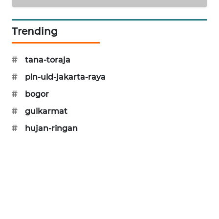
WAHANA
SPORT
Trending
WAHANA
UMKM
#
tana-toraja
#
pln-uid-jakarta-raya
WAHANA
#
bogor
SELEB
#
gulkarmat
WAHANA
#
hujan-ringan
PERSONA
WAHANA
OTOMOTIF
WAHANA
HEALTH