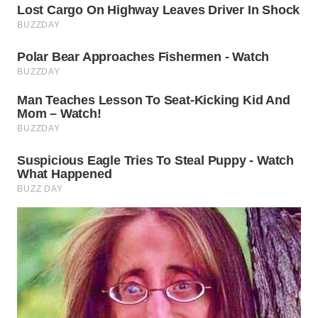
WN
BOGOR
WN
DEPOK
WN
TAPANULI
UTARA
WN
SAMOSIR
WN
PADANG
LAWAS