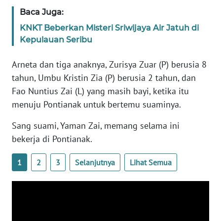
Baca Juga:
KARIR
KNKT Beberkan Misteri Sriwijaya Air Jatuh di
Kepulauan Seribu
DISCLAIMER
Arneta dan tiga anaknya, Zurisya Zuar (P) berusia 8
Wahana
tahun, Umbu Kristin Zia (P) berusia 2 tahun, dan
News
Fao Nuntius Zai (L) yang masih bayi, ketika itu
Regional
menuju Pontianak untuk bertemu suaminya.
WN
Sang suami, Yaman Zai, memang selama ini
SUMUT
bekerja di Pontianak.
WN
1
2
3
Selanjutnya
Lihat Semua
JAKARTA
WN
JABAR