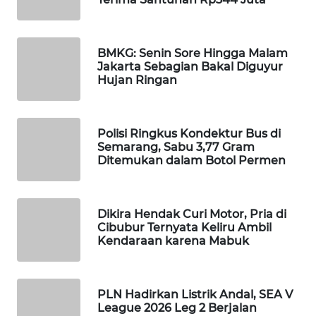
WN
NATUNA
BMKG: Senin Sore Hingga Malam
Jakarta Sebagian Bakal Diguyur
WN
Hujan Ringan
BINTAN
WN
Polisi Ringkus Kondektur Bus di
MANDALIKA
Semarang, Sabu 3,77 Gram
Ditemukan dalam Botol Permen
WN
LIKUPANG
Dikira Hendak Curi Motor, Pria di
Cibubur Ternyata Keliru Ambil
WN
Kendaraan karena Mabuk
LABUANBAJO
WN
PLN Hadirkan Listrik Andal, SEA V
BORNEO
League 2026 Leg 2 Berjalan