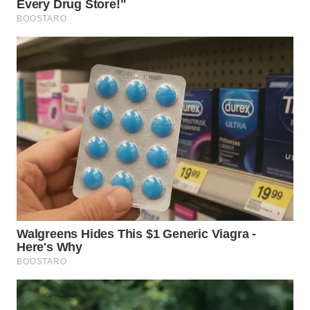
WN
KALTARA
WN
KALSEL
WN
KALTIM
WN
SULSEL
WN
GORONTALO
WN
SULUT