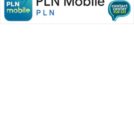
KARING
NEWS
JURNAL
MARITIM
HUMBANG
NEWS
GARONGGANG
NEWS
WAHANA MEDIA GROUP
FISUELRI
ID
|
|
|
WAHANA NEWS co
WAHANA TANI
WAHANA ADVOKAT
|
|
WAHANA INFRASTRUKTUR
WAHANA KONSUMEN
ENERGI
|
|
|
WAHANA LISTRIK
WAHANA TRAVEL
WAHANA TV
NEWS
|
|
|
WAHANANEWS id
WAHANANEWS CO ID
WAHANANEWS NET
|
|
|
WAHANA SPORT ID
Wahana UMKM
Wahana Seleb