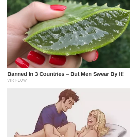
WN
MALUKU
WN
MALUT
WN
DAIRI
WN
DANAU
TOBA
WN
NIAS
WN
LANGKAT