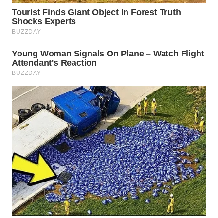
TAPANULI
TENGAH
WN DELI
SERDANG
WN
TEBING
TINGGI
WN
PAKPAK
WN
KARAWANG
WN
BEKASI