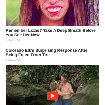
WN
SUMEDANG
WN
CIANJUR
WN
KEPULAUAN
SERIBU
WN
TANGERANG
WN
BINJAI
WN
CIREBON