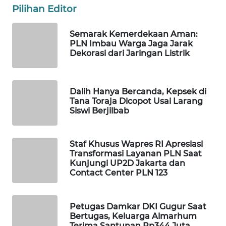
WN
Pilihan Editor
PRIANGAN
TIMUR
Semarak Kemerdekaan Aman:
PLN Imbau Warga Jaga Jarak
Dekorasi dari Jaringan Listrik
WN
SEMARANG
Dalih Hanya Bercanda, Kepsek di
WN
Tana Toraja Dicopot Usai Larang
SOLO
Siswi Berjilbab
WN
BOROBUDUR
Staf Khusus Wapres RI Apresiasi
Transformasi Layanan PLN Saat
Kunjungi UP2D Jakarta dan
WN
Contact Center PLN 123
MADURA
WN
Petugas Damkar DKI Gugur Saat
SURABAYA
Bertugas, Keluarga Almarhum
Terima Santunan Rp344 Juta