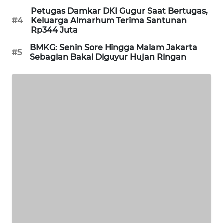
Petugas Damkar DKI Gugur Saat Bertugas,
WAHANA
#4
Keluarga Almarhum Terima Santunan
LISTRIK
Rp344 Juta
BMKG: Senin Sore Hingga Malam Jakarta
WAHANA
#5
Sebagian Bakal Diguyur Hujan Ringan
TRAVEL
WAHANA
TV
WAHANANEWS
ID
WAHANANEWS
CO ID
WAHANANEWS
NET