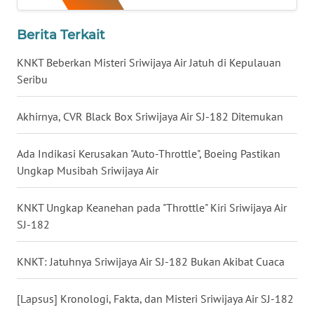
WN
Berita Terkait
SERAMBI
KNKT Beberkan Misteri Sriwijaya Air Jatuh di Kepulauan
WN
Seribu
JAMBI
Akhirnya, CVR Black Box Sriwijaya Air SJ-182 Ditemukan
WN
SULTRA
Ada Indikasi Kerusakan "Auto-Throttle", Boeing Pastikan
Ungkap Musibah Sriwijaya Air
WN
NTB
KNKT Ungkap Keanehan pada "Throttle" Kiri Sriwijaya Air
SJ-182
WN
SULTENG
KNKT: Jatuhnya Sriwijaya Air SJ-182 Bukan Akibat Cuaca
WN
SULBAR
[Lapsus] Kronologi, Fakta, dan Misteri Sriwijaya Air SJ-182