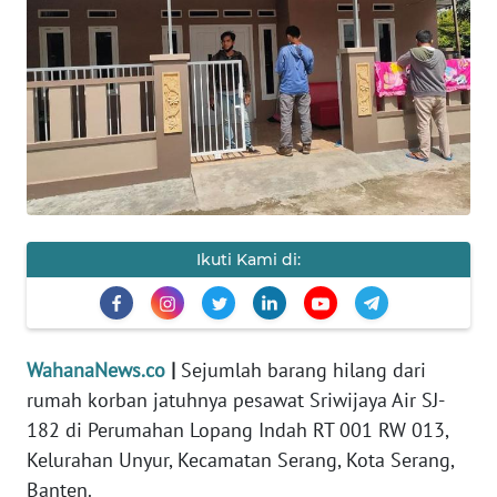
SAINS-TEKNO
KESEHATAN
INTERNASIONAL
SERBA-SERBI
PENDIDIKAN
Ikuti Kami di:
OLAHRAGA
WahanaNews.co
|
Sejumlah barang hilang dari
OPINI
rumah korban jatuhnya pesawat Sriwijaya Air SJ-
182 di Perumahan Lopang Indah RT 001 RW 013,
EDITORIAL
Kelurahan Unyur, Kecamatan Serang, Kota Serang,
Banten.