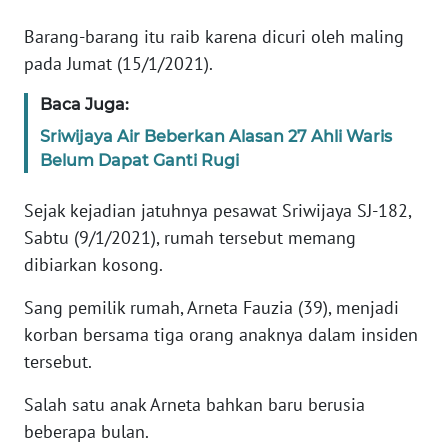
Informasi
Barang-barang itu raib karena dicuri oleh maling
INDEKS
pada Jumat (15/1/2021).
BERITA
Baca Juga:
KONTAK
Sriwijaya Air Beberkan Alasan 27 Ahli Waris
KAMI
Belum Dapat Ganti Rugi
INFO
Sejak kejadian jatuhnya pesawat Sriwijaya SJ-182,
IKLAN
Sabtu (9/1/2021), rumah tersebut memang
dibiarkan kosong.
TENTANG
KAMI
Sang pemilik rumah, Arneta Fauzia (39), menjadi
korban bersama tiga orang anaknya dalam insiden
PEDOMAN
tersebut.
MEDIA
SIBER
Salah satu anak Arneta bahkan baru berusia
beberapa bulan.
REDAKSI