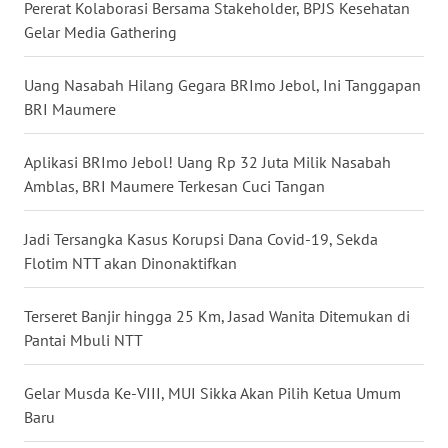
Pererat Kolaborasi Bersama Stakeholder, BPJS Kesehatan
WN
Gelar Media Gathering
NUSANTARA
Uang Nasabah Hilang Gegara BRImo Jebol, Ini Tanggapan
WN
BRI Maumere
JOGJA
Aplikasi BRImo Jebol! Uang Rp 32 Juta Milik Nasabah
WN
Amblas, BRI Maumere Terkesan Cuci Tangan
JATIM
Jadi Tersangka Kasus Korupsi Dana Covid-19, Sekda
WN
Flotim NTT akan Dinonaktifkan
BALI
Terseret Banjir hingga 25 Km, Jasad Wanita Ditemukan di
WN
Pantai Mbuli NTT
KALBAR
Gelar Musda Ke-VIII, MUI Sikka Akan Pilih Ketua Umum
WN
Baru
KALTENG