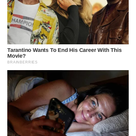
WN
INDRAMAYU
WN
KUNINGAN
WN
MAJALENGKA
WN
SUBANG
WN
SUKABUMI
WN
PURWAKARTA