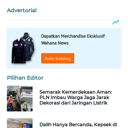
WAHANA
Advertorial
LISTRIK
WAHANA
TRAVEL
Dapatkan Merchandise Eksklusif
Wahana News
WAHANA
TV
Buka Katalog
WAHANANEWS
Pilihan Editor
ID
Semarak Kemerdekaan Aman:
WAHANANEWS
PLN Imbau Warga Jaga Jarak
CO ID
Dekorasi dari Jaringan Listrik
WAHANANEWS
NET
Dalih Hanya Bercanda, Kepsek di