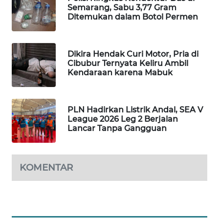
Semarang, Sabu 3,77 Gram
WAHANA
Ditemukan dalam Botol Permen
DESA
WISATA
Dikira Hendak Curi Motor, Pria di
LAPAK
Cibubur Ternyata Keliru Ambil
WAHANA
Kendaraan karena Mabuk
Wahana
Network
PLN Hadirkan Listrik Andal, SEA V
League 2026 Leg 2 Berjalan
KONSUMEN
Lancar Tanpa Gangguan
LISTRIK
MASYARAKAT
KOMENTAR
KELISTRIKAN
WALINKI
ID