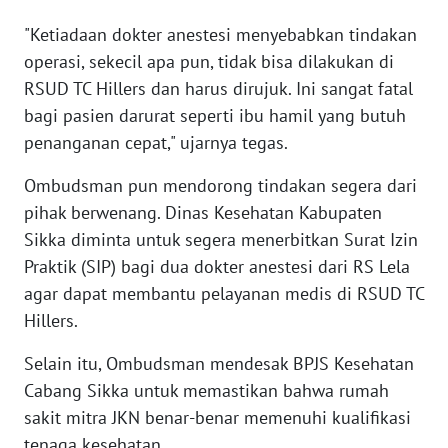
WN
"Ketiadaan dokter anestesi menyebabkan tindakan
BANTEN
operasi, sekecil apa pun, tidak bisa dilakukan di
RSUD TC Hillers dan harus dirujuk. Ini sangat fatal
WN
NTT
bagi pasien darurat seperti ibu hamil yang butuh
penanganan cepat," ujarnya tegas.
WN
Ombudsman pun mendorong tindakan segera dari
KEPRI
pihak berwenang. Dinas Kesehatan Kabupaten
Sikka diminta untuk segera menerbitkan Surat Izin
WN
PAPUA
Praktik (SIP) bagi dua dokter anestesi dari RS Lela
agar dapat membantu pelayanan medis di RSUD TC
WN
Hillers.
PAPUA
BARAT
Selain itu, Ombudsman mendesak BPJS Kesehatan
Cabang Sikka untuk memastikan bahwa rumah
WN
sakit mitra JKN benar-benar memenuhi kualifikasi
RIAU
tenaga kesehatan.