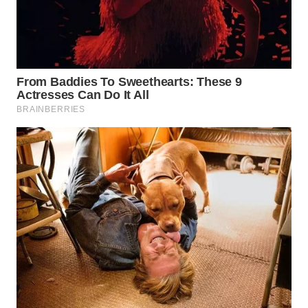
WN
TAPANULI
SELATAN
WN
TANJUNG
LESUNG
WN
KARO
WN
SIMALUNGUN
WN
LABUHANBATU
WN