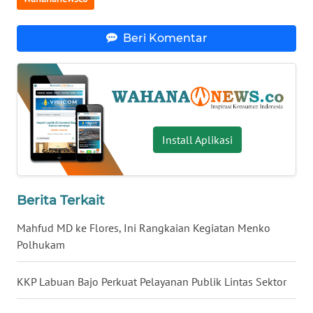
WN
BABEL
Beri Komentar
WN
SUMBAR
WN
SUMSEL
Install Aplikasi
WN
BENGKULU
Berita Terkait
Mahfud MD ke Flores, Ini Rangkaian Kegiatan Menko
WN
LAMPUNG
Polhukam
WN
KKP Labuan Bajo Perkuat Pelayanan Publik Lintas Sektor
JATENG