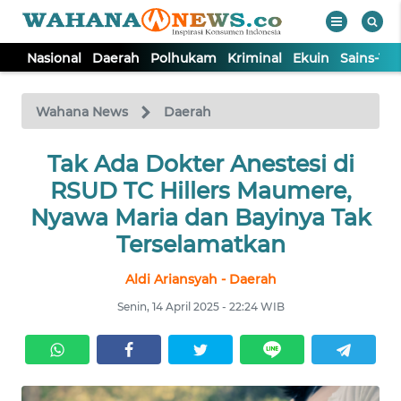
Nasional
Daerah
Polhukam
Kriminal
Ekuin
Sains-Te
WAHANA
Tutup
TV
Wahana News
Daerah
NASIONAL
Tak Ada Dokter Anestesi di
RSUD TC Hillers Maumere,
DAERAH
Nyawa Maria dan Bayinya Tak
Terselamatkan
POLHUKAM
Aldi Ariansyah - Daerah
Senin, 14 April 2025 - 22:24 WIB
KRIMINAL
EKUIN