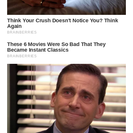
WN
PRIANGAN
TIMUR
WN
SEMARANG
WN
SOLO
WN
BOROBUDUR
WN
MADURA
WN
SURABAYA