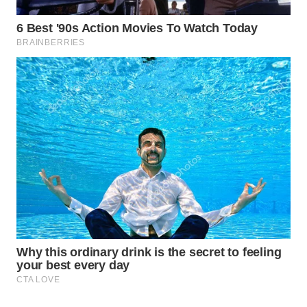
Wahana
Media
Group
WAHANA
NEWS
WAHANA
TANI
WAHANA
ADVOKAT
WAHANA
INFRASTRUKTUR
WAHANA
KONSUMEN