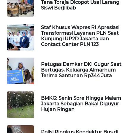
Tana Toraja Dicopot Usai Larang
WAHANA
Siswi Berjilbab
SPORT
Staf Khusus Wapres RI Apresiasi
WAHANA
Transformasi Layanan PLN Saat
UMKM
Kunjungi UP2D Jakarta dan
Contact Center PLN 123
WAHANA
SELEB
Petugas Damkar DKI Gugur Saat
Bertugas, Keluarga Almarhum
WAHANA
Terima Santunan Rp344 Juta
PERSONA
WAHANA
BMKG: Senin Sore Hingga Malam
OTOMOTIF
Jakarta Sebagian Bakal Diguyur
Hujan Ringan
WAHANA
HEALTH
Polisi Ringkus Kondektur Bus di