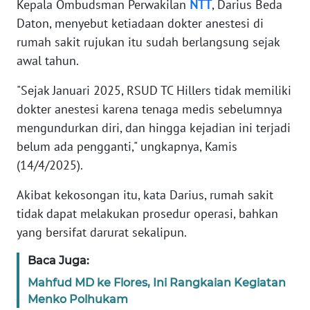
Kepala Ombudsman Perwakilan
NTT
, Darius Beda
Daton, menyebut ketiadaan dokter anestesi di
KARIR
rumah sakit rujukan itu sudah berlangsung sejak
awal tahun.
DISCLAIMER
"Sejak Januari 2025, RSUD TC Hillers tidak memiliki
Wahana
dokter anestesi karena tenaga medis sebelumnya
News
mengundurkan diri, dan hingga kejadian ini terjadi
Regional
belum ada pengganti," ungkapnya, Kamis
(14/4/2025).
WN
SUMUT
Akibat kekosongan itu, kata Darius, rumah sakit
tidak dapat melakukan prosedur operasi, bahkan
WN
yang bersifat darurat sekalipun.
JAKARTA
Baca Juga:
WN
Mahfud MD ke Flores, Ini Rangkaian Kegiatan
JABAR
Menko Polhukam