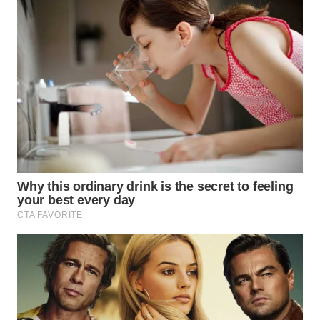
WN
SUMEDANG
WN
CIANJUR
WN
KEPULAUAN
SERIBU
WN
TANGERANG
WN
BINJAI
WN
CIREBON