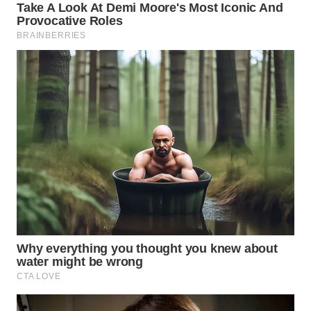
WN
BOGOR
WN
DEPOK
WN
TAPANULI
UTARA
WN
SAMOSIR
WN
PADANG
LAWAS