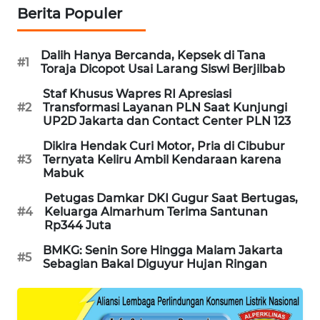
Berita Populer
MAWAKA
ID
Dalih Hanya Bercanda, Kepsek di Tana
#1
Toraja Dicopot Usai Larang Siswi Berjilbab
MARTABAT
NET
Staf Khusus Wapres RI Apresiasi
#2
Transformasi Layanan PLN Saat Kunjungi
UP2D Jakarta dan Contact Center PLN 123
PLN
WATCH
Dikira Hendak Curi Motor, Pria di Cibubur
#3
Ternyata Keliru Ambil Kendaraan karena
Mabuk
MKLI
Petugas Damkar DKI Gugur Saat Bertugas,
#4
Keluarga Almarhum Terima Santunan
LPKKI
Rp344 Juta
BMKG: Senin Sore Hingga Malam Jakarta
#5
LKKI
Sebagian Bakal Diguyur Hujan Ringan
KOPEKLIN