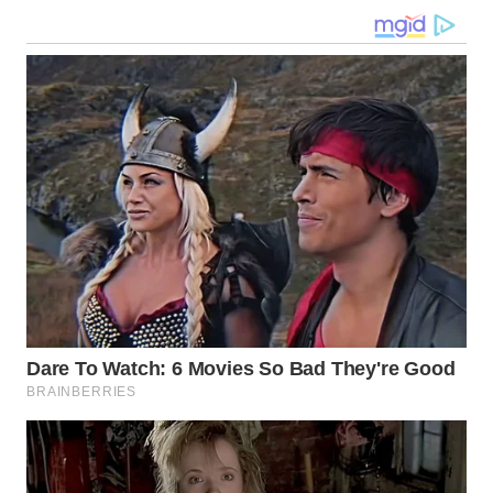
WN
KALTARA
WN
KALSEL
WN
KALTIM
WN
SULSEL
WN
GORONTALO
WN
SULUT