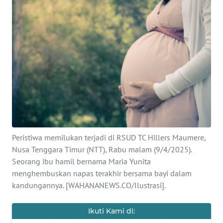
SAINS-TEKNO
KESEHATAN
INTERNASIONAL
SERBA-SERBI
PENDIDIKAN
Peristiwa memilukan terjadi di RSUD TC Hillers Maumere,
OLAHRAGA
Nusa Tenggara Timur (NTT), Rabu malam (9/4/2025).
Seorang ibu hamil bernama Maria Yunita
OPINI
menghembuskan napas terakhir bersama bayi dalam
kandungannya. [WAHANANEWS.CO/Ilustrasi].
EDITORIAL
Ikuti Kami di: