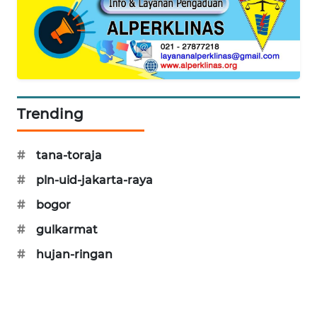
PORTAL
KONSUMEN
FORWAMKI
ALPERKLINAS
Trending
FORJASIDA
#
tana-toraja
TAMBANG
#
pln-uid-jakarta-raya
NEWS
#
bogor
#
gulkarmat
SITUNGIR
NEWS
#
hujan-ringan
SIDIKALANG
NEWS