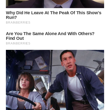
WN
NATUNA
WN
BINTAN
WN
MANDALIKA
WN
LIKUPANG
WN
LABUANBAJO
WN
BORNEO