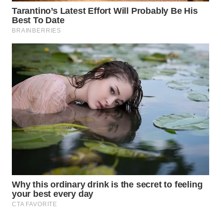
TAPANULI
TENGAH
WN DELI
SERDANG
WN
TEBING
TINGGI
WN
PAKPAK
WN
KARAWANG
WN
BEKASI