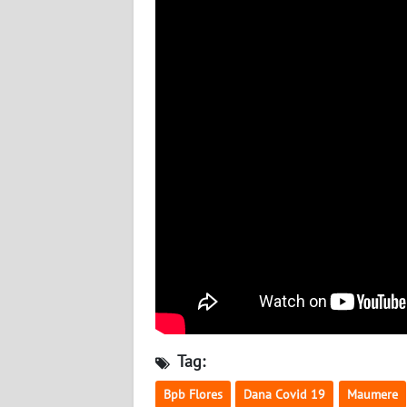
BABEL
WN
SUMBAR
WN
SUMSEL
WN
BENGKULU
WN
LAMPUNG
WN
JATENG
Tag:
WN
Bpb Flores
Dana Covid 19
Maumere