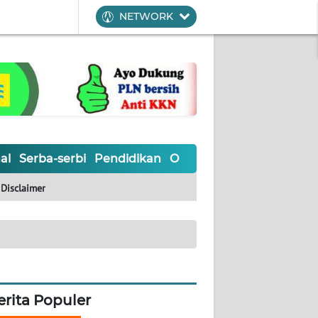
NETWORK
al
Serba-serbi
Pendidikan
Olahraga
Opini
Editoria
Disclaimer
erita Populer