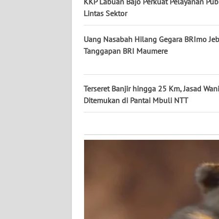
KALTARA
KKP Labuan Bajo Perkuat Pelayanan Pub
Lintas Sektor
WN
KALSEL
Uang Nasabah Hilang Gegara BRImo Jebo
Tanggapan BRI Maumere
WN
KALTIM
Terseret Banjir hingga 25 Km, Jasad Wan
WN
Ditemukan di Pantai Mbuli NTT
SULSEL
WN
GORONTALO
WN
SULUT
WN
MALUKU