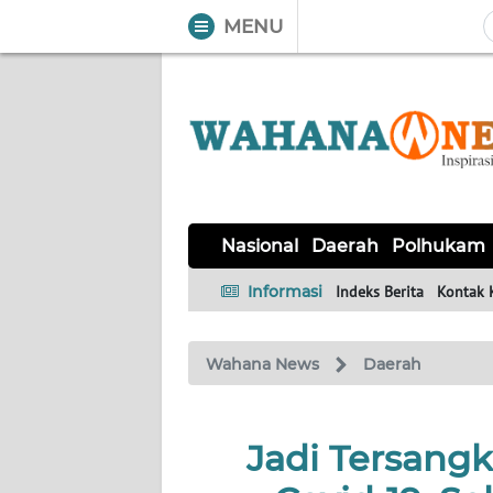
MENU
WAHANA
Tutup
TV
NASIONAL
DAERAH
POLHUKAM
KRIMINAL
EKUIN
SAINS-
KESEHATAN
INTERNASIONAL
Nasional
Daerah
Polhukam
TEKNO
Informasi
Indeks Berita
Kontak 
SERBA-
PENDIDIKAN
OLAHRAGA
OPINI
SERBI
Wahana News
Daerah
EDITORIAL
Jadi Tersang
Informasi