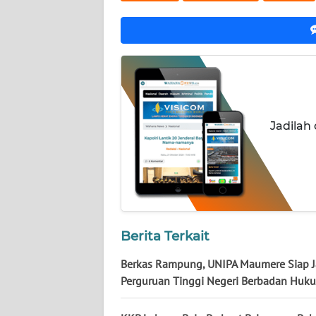
NUSANTARA
WN
JOGJA
WN
JATIM
Jadilah
WN
BALI
WN
KALBAR
Berita Terkait
WN
Berkas Rampung, UNIPA Maumere Siap J
KALTENG
Perguruan Tinggi Negeri Berbadan Huk
WN