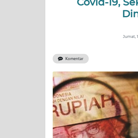
Covid-19, S
INDEKS
BERITA
Di
KONTAK
KAMI
Jumat, 
INFO
IKLAN
Komentar
TENTANG
KAMI
PEDOMAN
MEDIA
SIBER
REDAKSI