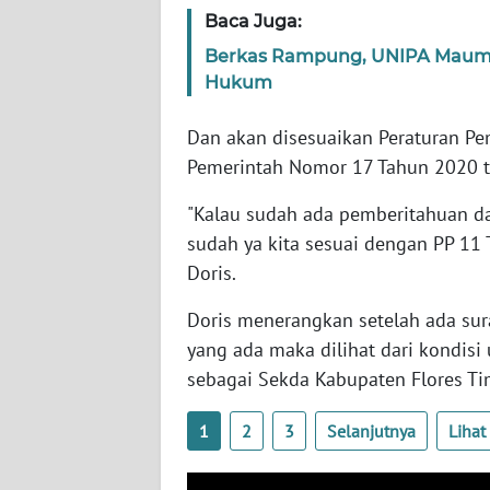
SERAMBI
Baca Juga:
Berkas Rampung, UNIPA Maumer
WN
Hukum
JAMBI
Dan akan disesuaikan Peraturan P
WN
Pemerintah Nomor 17 Tahun 2020 t
SULTRA
"Kalau sudah ada pemberitahuan dar
WN
sudah ya kita sesuai dengan PP 11 
NTB
Doris.
WN
Doris menerangkan setelah ada sur
SULTENG
yang ada maka dilihat dari kondis
sebagai Sekda Kabupaten Flores Ti
WN
SULBAR
1
2
3
Selanjutnya
Liha
WN