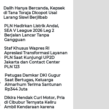
Dalih Hanya Bercanda, Kepsek
di Tana Toraja Dicopot Usai
Larang Siswi Berjilbab
PLN Hadirkan Listrik Andal,
SEA V League 2026 Leg 2
2
Berjalan Lancar Tanpa
Gangguan
Staf Khusus Wapres RI
Apresiasi Transformasi Layanan
3
PLN Saat Kunjungi UP2D
Jakarta dan Contact Center
PLN 123
Petugas Damkar DKI Gugur
Saat Bertugas, Keluarga
4
Almarhum Terima Santunan
Rp344 Juta
Dikira Hendak Curi Motor, Pria
di Cibubur Ternyata Keliru
5
Ambil Kendaraan karena