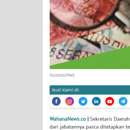
KARIR
DISCLAIMER
Wahana
News
Regional
WN
SUMUT
Ilustrasi/Net.
WN
JAKARTA
Ikuti Kami di:
WN
JABAR
WahanaNews.co
|
Sekretaris Daerah
WN
dari jabatannya pasca ditetapkan t
BANTEN