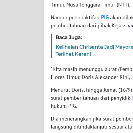
Timur, Nusa Tenggara Timur (NTT).
WN
Namun penonaktifan
PIG
akan dila
NTT
pemberitahuan dari pihak Kejaksaan
WN
Baca Juga:
KEPRI
Kelihaian Chrisanta Jadi Mayo
Terlihat Keren!
WN
PAPUA
"Kita masih menunggu surat (Pember
Flores Timur, Doris Alexander Rihi, 
WN
PAPUA
Menurut Doris, hingga Jumat (16/9
BARAT
surat pemberitahuan dari penyidik 
hukum PIG.
WN
RIAU
Dia menerangkan jika surat pember
langsung ditindaklanjuti sesuai at
WN