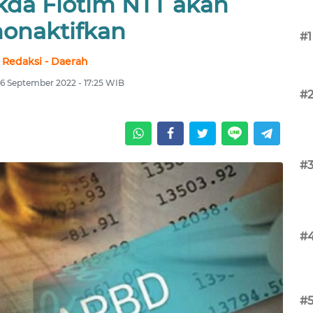
ekda Flotim NTT akan
nonaktifkan
#1
Redaksi - Daerah
16 September 2022 - 17:25 WIB
#
#
#
#