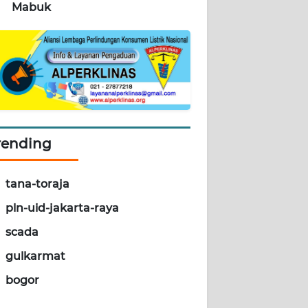
Mabuk
rending
tana-toraja
pln-uid-jakarta-raya
scada
gulkarmat
bogor