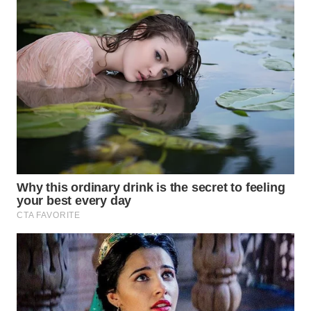
WN
INDRAMAYU
WN
KUNINGAN
WN
MAJALENGKA
WN
SUBANG
WN
SUKABUMI
WN
PURWAKARTA