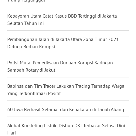
WN
BABEL
Kebayoran Utara Catat Kasus DBD Tertinggi di Jakarta
Selatan Tahun Ini
WN
SUMBAR
Pembangunan Jalan di Jakarta Utara Zona Timur 2021
Diduga Berbau Korupsi
WN
SUMSEL
Polisi Mulai Pemeriksaan Dugaan Korupsi Saringan
Sampah Rotary di Jakut
WN
BENGKULU
Babinsa dan Tim Tracer Lakukan Tracing Terhadap Warga
Yang Terkonfirmasi Positif
WN
LAMPUNG
60 Jiwa Berhasil Selamat dari Kebakaran di Tanah Abang
WN
Akibat Korsleting Listrik, Dishub DKI Terbakar Selasa Dini
JATENG
Hari