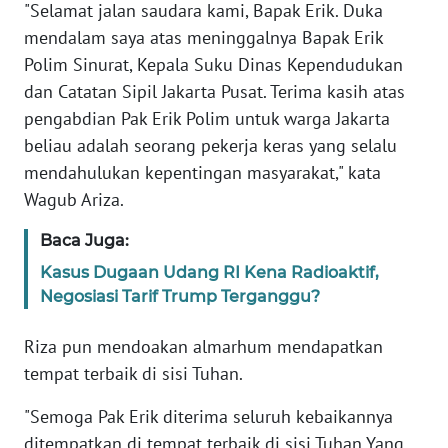
"Selamat jalan saudara kami, Bapak Erik. Duka
mendalam saya atas meninggalnya Bapak Erik
KARIR
Polim Sinurat, Kepala Suku Dinas Kependudukan
dan Catatan Sipil Jakarta Pusat. Terima kasih atas
DISCLAIMER
pengabdian Pak Erik Polim untuk warga Jakarta
beliau adalah seorang pekerja keras yang selalu
Wahana
mendahulukan kepentingan masyarakat," kata
News
Regional
Wagub Ariza.
Baca Juga:
WN
SUMUT
Kasus Dugaan Udang RI Kena Radioaktif,
Negosiasi Tarif Trump Terganggu?
WN
JAKARTA
Riza pun mendoakan almarhum mendapatkan
tempat terbaik di sisi Tuhan.
WN
JABAR
"Semoga Pak Erik diterima seluruh kebaikannya
ditempatkan di tempat terbaik di sisi Tuhan Yang