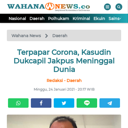
Nasional
Daerah
Polhukam
Kriminal
Ekuin
Sains-Te
WAHANA
Tutup
TV
Wahana News
Daerah
NASIONAL
Terpapar Corona, Kasudin
Dukcapil Jakpus Meninggal
DAERAH
Dunia
Redaksi - Daerah
POLHUKAM
Minggu, 24 Januari 2021 - 20:17 WIB
KRIMINAL
EKUIN