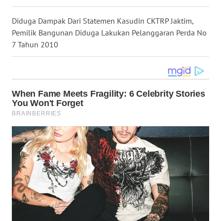
WN
Diduga Dampak Dari Statemen Kasudin CKTRP Jaktim,
NUSANTARA
Pemilik Bangunan Diduga Lakukan Pelanggaran Perda No
7 Tahun 2010
WN
JOGJA
WN
JATIM
WN
BALI
WN
KALBAR
WN
KALTENG