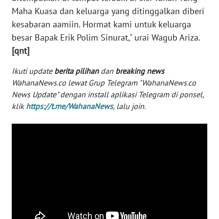
WN
Maha Kuasa dan keluarga yang ditinggalkan diberi
BANTEN
kesabaran aamiin. Hormat kami untuk keluarga
besar Bapak Erik Polim Sinurat," urai Wagub Ariza.
WN
[qnt]
NTT
Ikuti update
berita pilihan
dan
breaking news
WN
WahanaNews.co lewat Grup Telegram "WahanaNews.co
KEPRI
News Update" dengan install aplikasi Telegram di ponsel,
klik
https://t.me/WahanaNews
, lalu join.
WN
PAPUA
WN
PAPUA
BARAT
WN
RIAU