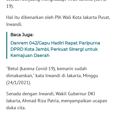
Informasi
19).
INDEKS
Hal itu dibenarkan oleh Plh Wali Kota Jakarta Pusat,
BERITA
Irwandi.
KONTAK
Baca Juga:
KAMI
Danrem 042/Gapu Hadiri Rapat Paripurna
DPRD Kota Jambi, Perkuat Sinergi untuk
INFO
Kemajuan Daerah
IKLAN
"Betul (karena Covid-19), kemarin sudah
TENTANG
dimakamkan," kata Irwandi di Jakarta, Minggu
KAMI
(24/1/2021).
PEDOMAN
Senada dengan Irwandi, Wakil Gubernur DKI
MEDIA
Jakarta, Ahmad Riza Patria, menyampaikan ucapan
SIBER
duka cita.
REDAKSI