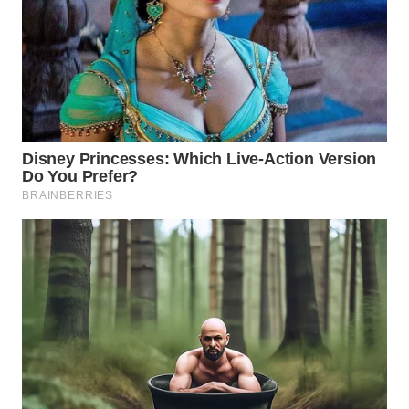
WN
PRIANGAN
TIMUR
WN
SEMARANG
WN
SOLO
WN
BOROBUDUR
WN
MADURA
WN
SURABAYA