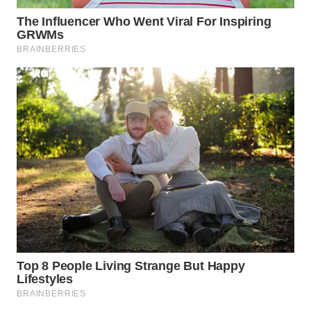
WN
BOGOR
WN
DEPOK
WN
TAPANULI
UTARA
WN
SAMOSIR
WN
PADANG
LAWAS