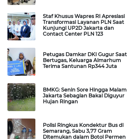
WAHANA
SPORT
Staf Khusus Wapres RI Apresiasi
Transformasi Layanan PLN Saat
Kunjungi UP2D Jakarta dan
WAHANA
Contact Center PLN 123
UMKM
WAHANA
Petugas Damkar DKI Gugur Saat
SELEB
Bertugas, Keluarga Almarhum
Terima Santunan Rp344 Juta
WAHANA
PERSONA
BMKG: Senin Sore Hingga Malam
Jakarta Sebagian Bakal Diguyur
WAHANA
Hujan Ringan
OTOMOTIF
WAHANA
Polisi Ringkus Kondektur Bus di
HEALTH
Semarang, Sabu 3,77 Gram
Ditemukan dalam Botol Permen