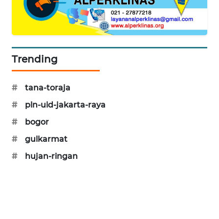
PORTAL
KONSUMEN
FORWAMKI
Trending
ALPERKLINAS
#
tana-toraja
FORJASIDA
#
pln-uid-jakarta-raya
#
bogor
TAMBANG
NEWS
#
gulkarmat
#
hujan-ringan
SITUNGIR
NEWS
SIDIKALANG
NEWS