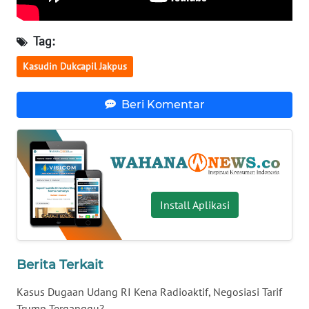
WN
SERAMBI
Tag:
Kasudin Dukcapil Jakpus
WN
JAMBI
Beri Komentar
WN
SULTRA
WN
NTB
Install Aplikasi
WN
SULTENG
Berita Terkait
WN
Kasus Dugaan Udang RI Kena Radioaktif, Negosiasi Tarif
SULBAR
Trump Terganggu?