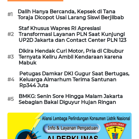
MAWAKA
Dalih Hanya Bercanda, Kepsek di Tana
#1
ID
Toraja Dicopot Usai Larang Siswi Berjilbab
Staf Khusus Wapres RI Apresiasi
MARTABAT
#2
Transformasi Layanan PLN Saat Kunjungi
UP2D Jakarta dan Contact Center PLN 123
NET
Dikira Hendak Curi Motor, Pria di Cibubur
PLN
#3
Ternyata Keliru Ambil Kendaraan karena
Mabuk
WATCH
Petugas Damkar DKI Gugur Saat Bertugas,
#4
Keluarga Almarhum Terima Santunan
MKLI
Rp344 Juta
LPKKI
BMKG: Senin Sore Hingga Malam Jakarta
#5
Sebagian Bakal Diguyur Hujan Ringan
LKKI
KOPEKLIN