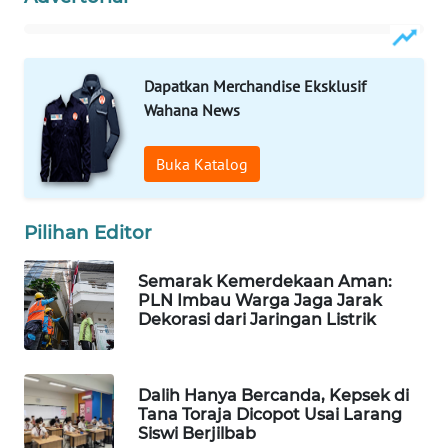
WAHANA
LISTRIK
Dapatkan Merchandise Eksklusif
WAHANA
Wahana News
TRAVEL
Buka Katalog
WAHANA
TV
Pilihan Editor
WAHANANEWS
ID
Semarak Kemerdekaan Aman:
PLN Imbau Warga Jaga Jarak
Dekorasi dari Jaringan Listrik
WAHANANEWS
CO ID
Dalih Hanya Bercanda, Kepsek di
WAHANANEWS
Tana Toraja Dicopot Usai Larang
NET
Siswi Berjilbab