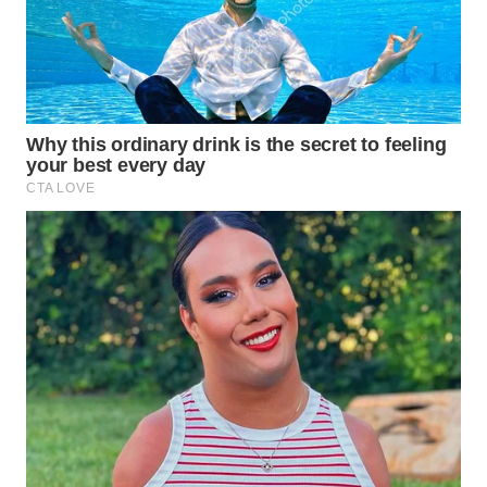
TAPANULI
TENGAH
WN DELI
SERDANG
WN
TEBING
TINGGI
WN
PAKPAK
WN
KARAWANG
WN
BEKASI