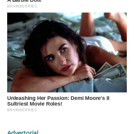
Wahana
Media
Group
WAHANA
NEWS
WAHANA
TANI
WAHANA
ADVOKAT
WAHANA
INFRASTRUKTUR
WAHANA
KONSUMEN
Advertorial