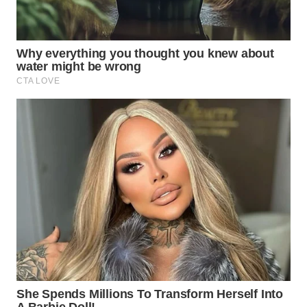
WN
NATUNA
WN
BINTAN
WN
MANDALIKA
WN
LIKUPANG
WN
LABUANBAJO
WN
BORNEO