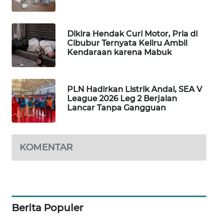
WAHANA
DESA
WISATA
Dikira Hendak Curi Motor, Pria di
Cibubur Ternyata Keliru Ambil
Kendaraan karena Mabuk
LAPAK
WAHANA
PLN Hadirkan Listrik Andal, SEA V
Wahana
League 2026 Leg 2 Berjalan
Network
Lancar Tanpa Gangguan
KONSUMEN
LISTRIK
KOMENTAR
MASYARAKAT
KELISTRIKAN
WALINKI
Berita Populer
ID