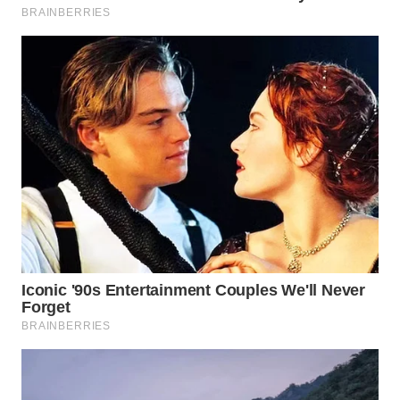
WN
MALUKU
WN
MALUT
WN
DAIRI
WN
DANAU
TOBA
WN
NIAS
WN
LANGKAT