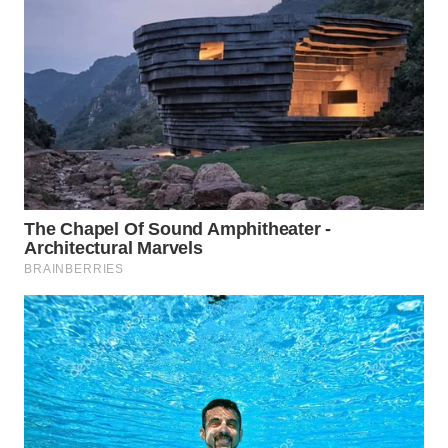
WN
TAPANULI
SELATAN
WN
TANJUNG
LESUNG
WN
KARO
WN
SIMALUNGUN
WN
LABUHANBATU
WN