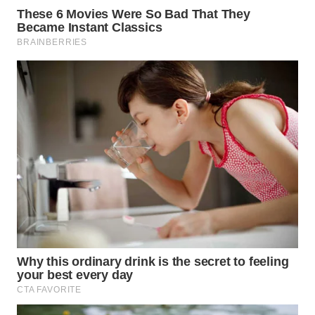
WN
SUMEDANG
WN
CIANJUR
WN
KEPULAUAN
SERIBU
WN
TANGERANG
WN
BINJAI
WN
CIREBON