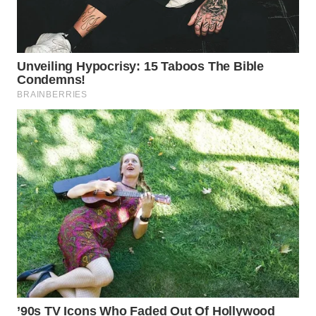
WN
KALTARA
WN
KALSEL
WN
KALTIM
WN
SULSEL
WN
GORONTALO
WN
SULUT