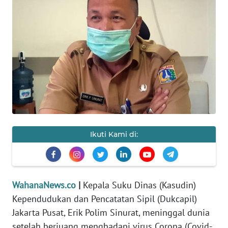
SAINS-TEKNO
KESEHATAN
INTERNASIONAL
SERBA-SERBI
PENDIDIKAN
Ikuti Kami di:
OLAHRAGA
OPINI
WahanaNews.co
|
Kepala Suku Dinas (Kasudin)
Kependudukan dan Pencatatan Sipil (Dukcapil)
EDITORIAL
Jakarta Pusat, Erik Polim Sinurat, meninggal dunia
setelah berjuang menghadapi virus Corona (Covid-