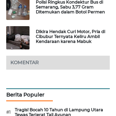
Polisi Ringkus Kondektur Bus di
WAHANA
Semarang, Sabu 3,77 Gram
SPORT
Ditemukan dalam Botol Permen
WAHANA
UMKM
Dikira Hendak Curi Motor, Pria di
Cibubur Ternyata Keliru Ambil
Kendaraan karena Mabuk
WAHANA
SELEB
KOMENTAR
WAHANA
PERSONA
WAHANA
OTOMOTIF
Berita Populer
WAHANA
HEALTH
Tragis! Bocah 10 Tahun di Lampung Utara
#1
Tewas Terjerat Tali Ayunan