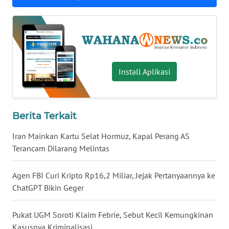
WN
BABEL
WN
SUMBAR
Install Aplikasi
WN
SUMSEL
Berita Terkait
WN
Iran Mainkan Kartu Selat Hormuz, Kapal Perang AS
BENGKULU
Terancam Dilarang Melintas
WN
Agen FBI Curi Kripto Rp16,2 Miliar, Jejak Pertanyaannya ke
LAMPUNG
ChatGPT Bikin Geger
WN
Pukat UGM Soroti Klaim Febrie, Sebut Kecil Kemungkinan
JATENG
Kasusnya Kriminalisasi