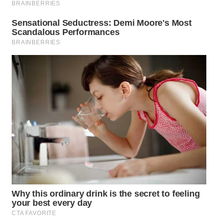
WN
INDRAMAYU
WN
KUNINGAN
WN
MAJALENGKA
WN
SUBANG
WN
SUKABUMI
WN
PURWAKARTA