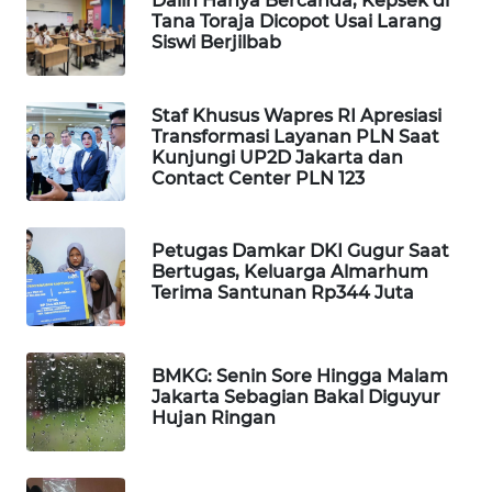
Dalih Hanya Bercanda, Kepsek di
Tana Toraja Dicopot Usai Larang
WAHANA
Siswi Berjilbab
LISTRIK
WAHANA
Staf Khusus Wapres RI Apresiasi
Transformasi Layanan PLN Saat
TRAVEL
Kunjungi UP2D Jakarta dan
Contact Center PLN 123
WAHANA
TV
Petugas Damkar DKI Gugur Saat
Bertugas, Keluarga Almarhum
WAHANANEWS
Terima Santunan Rp344 Juta
ID
WAHANANEWS
BMKG: Senin Sore Hingga Malam
CO ID
Jakarta Sebagian Bakal Diguyur
Hujan Ringan
WAHANANEWS
NET