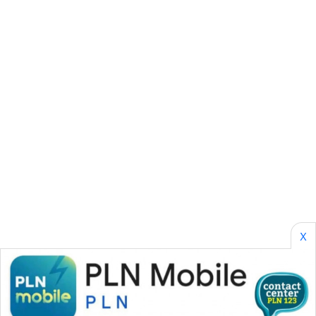
CILEUNGSI
NEWS
BERKAT
NEWS
BERAMPU
NEWS
ANUGERAH
NEWS
AKHLAK
ID
X
PERAPKI
NEWS