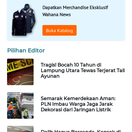
Dapatkan Merchandise Eksklusif
Wahana
Media
Wahana News
Group
Buka Katalog
WAHANA
NEWS
Pilihan Editor
WAHANA
TANI
Tragis! Bocah 10 Tahun di
Lampung Utara Tewas Terjerat Tali
WAHANA
Ayunan
ADVOKAT
WAHANA
Semarak Kemerdekaan Aman:
INFRASTRUKTUR
PLN Imbau Warga Jaga Jarak
Dekorasi dari Jaringan Listrik
WAHANA
KONSUMEN