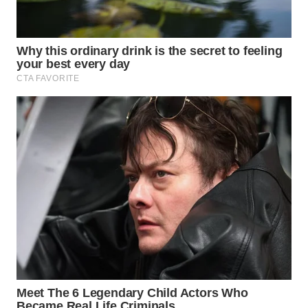
WN
BOGOR
WN
DEPOK
WN
TAPANULI
UTARA
WN
SAMOSIR
WN
PADANG
LAWAS