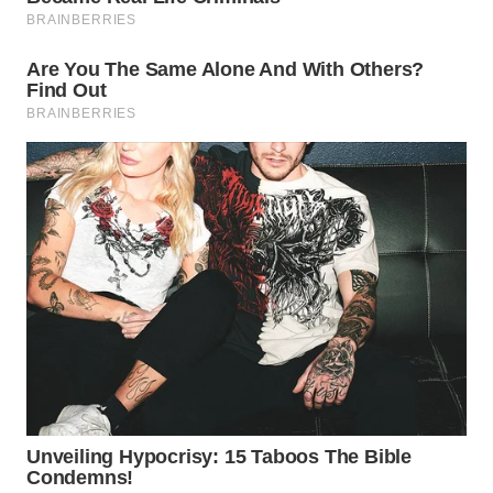
WN
SUMEDANG
WN
CIANJUR
WN
KEPULAUAN
SERIBU
WN
TANGERANG
WN
BINJAI
WN
CIREBON