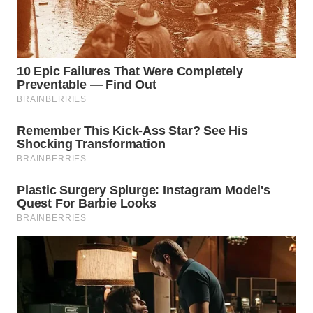
WN
TAPANULI
SELATAN
WN
TANJUNG
LESUNG
WN
KARO
WN
SIMALUNGUN
WN
LABUHANBATU
WN