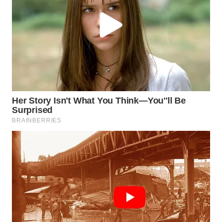
WN
MALUKU
WN
MALUT
WN
DAIRI
WN
DANAU
TOBA
WN
NIAS
WN
LANGKAT