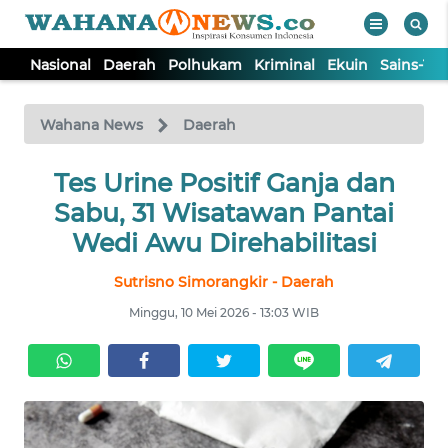
Nasional
Daerah
Polhukam
Kriminal
Ekuin
Sains-Te
WAHANA
Tutup
TV
Wahana News
Daerah
NASIONAL
Tes Urine Positif Ganja dan
Sabu, 31 Wisatawan Pantai
DAERAH
Wedi Awu Direhabilitasi
Sutrisno Simorangkir - Daerah
POLHUKAM
Minggu, 10 Mei 2026 - 13:03 WIB
KRIMINAL
EKUIN