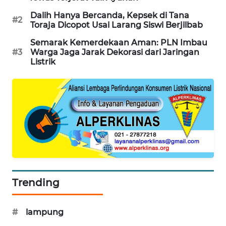
WAHANA
Dalih Hanya Bercanda, Kepsek di Tana
#2
DESA
Toraja Dicopot Usai Larang Siswi Berjilbab
WISATA
Semarak Kemerdekaan Aman: PLN Imbau
#3
Warga Jaga Jarak Dekorasi dari Jaringan
LAPAK
Listrik
WAHANA
Wahana
Network
KONSUMEN
LISTRIK
MASYARAKAT
KELISTRIKAN
Trending
WALINKI
#
lampung
ID