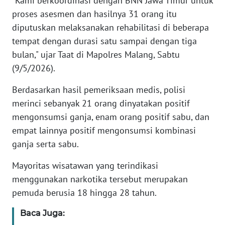
"Kami berkoordinasi dengan BNN Jawa Timur untuk
proses asesmen dan hasilnya 31 orang itu
KARIR
diputuskan melaksanakan rehabilitasi di beberapa
tempat dengan durasi satu sampai dengan tiga
DISCLAIMER
bulan," ujar Taat di Mapolres Malang, Sabtu
(9/5/2026).
Wahana
News
Berdasarkan hasil pemeriksaan medis, polisi
Regional
merinci sebanyak 21 orang dinyatakan positif
mengonsumsi ganja, enam orang positif sabu, dan
WN
empat lainnya positif mengonsumsi kombinasi
SUMUT
ganja serta sabu.
WN
Mayoritas wisatawan yang terindikasi
JAKARTA
menggunakan narkotika tersebut merupakan
pemuda berusia 18 hingga 28 tahun.
WN
JABAR
Baca Juga: