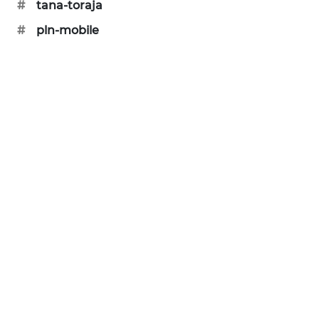
#
tana-toraja
MAWAKA
#
pln-mobile
ID
MARTABAT
NET
PLN
WATCH
MKLI
LPKKI
LKKI
KOPEKLIN