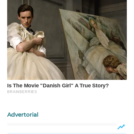
WN
NATUNA
WN
BINTAN
WN
MANDALIKA
WN
LIKUPANG
WN
LABUANBAJO
Advertorial
WN
BORNEO