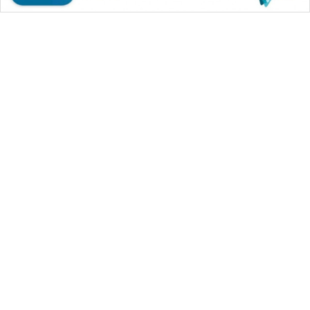
SONYA
ASA
NEWS
WAHANA MEDIA GROUP
|
|
|
WAHANA NEWS co
WAHANA TANI
WAHANA ADVOKAT
|
|
WAHANA INFRASTRUKTUR
WAHANA KONSUMEN
|
|
|
WAHANA LISTRIK
WAHANA TRAVEL
WAHANA TV
|
|
|
WAHANANEWS id
WAHANANEWS CO ID
WAHANANEWS NET
|
|
|
WAHANA SPORT ID
Wahana UMKM
Wahana Seleb
|
|
|
Wahana Persona
Wahana Otomotif
Wahana Health
|
Wahana Desa Wisata
Lapak Wahana