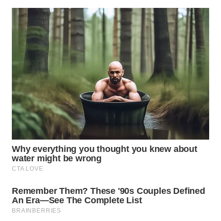
WN
PRIANGAN
TIMUR
WN
SEMARANG
WN
SOLO
WN
BOROBUDUR
WN
MADURA
WN
SURABAYA