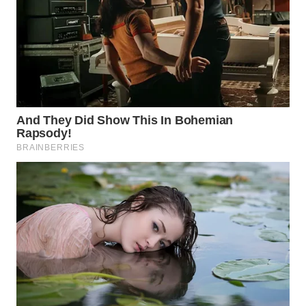
TAPANULI
TENGAH
WN DELI
SERDANG
WN
TEBING
TINGGI
WN
PAKPAK
WN
KARAWANG
WN
BEKASI