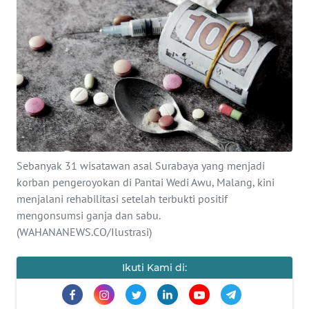
SAINS-TEKNO
KESEHATAN
INTERNASIONAL
SERBA-SERBI
PENDIDIKAN
Sebanyak 31 wisatawan asal Surabaya yang menjadi
korban pengeroyokan di Pantai Wedi Awu, Malang, kini
menjalani rehabilitasi setelah terbukti positif
OLAHRAGA
mengonsumsi ganja dan sabu.
(WAHANANEWS.CO/Ilustrasi)
OPINI
Ikuti Kami di:
EDITORIAL