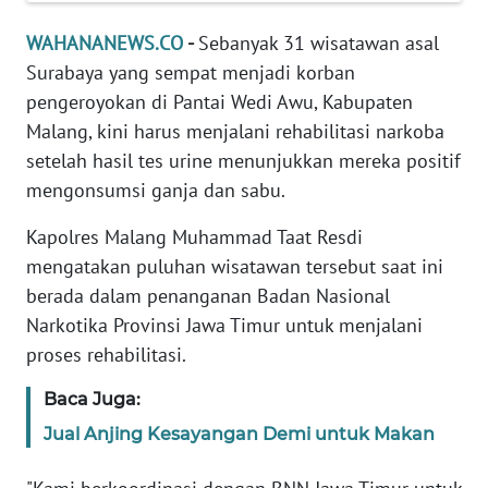
Informasi
WAHANANEWS.CO
-
Sebanyak 31 wisatawan asal
INDEKS
Surabaya yang sempat menjadi korban
BERITA
pengeroyokan di Pantai Wedi Awu, Kabupaten
Malang, kini harus menjalani rehabilitasi narkoba
KONTAK
setelah hasil tes urine menunjukkan mereka positif
KAMI
mengonsumsi ganja dan sabu.
INFO
Kapolres Malang Muhammad Taat Resdi
IKLAN
mengatakan puluhan wisatawan tersebut saat ini
berada dalam penanganan Badan Nasional
TENTANG
KAMI
Narkotika Provinsi Jawa Timur untuk menjalani
proses rehabilitasi.
PEDOMAN
Baca Juga:
MEDIA
SIBER
Jual Anjing Kesayangan Demi untuk Makan
REDAKSI