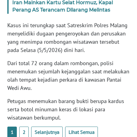
Iran Mainkan Kartu Selat Hormuz, Kapal
WN
Perang AS Terancam Dilarang Melintas
BANTEN
Kasus ini terungkap saat Satreskrim Polres Malang
WN
menyelidiki dugaan pengeroyokan dan perusakan
NTT
yang menimpa rombongan wisatawan tersebut
pada Selasa (5/5/2026) dini hari.
WN
KEPRI
Dari total 72 orang dalam rombongan, polisi
menemukan sejumlah kejanggalan saat melakukan
WN
olah tempat kejadian perkara di kawasan Pantai
PAPUA
Wedi Awu.
WN
Petugas menemukan barang bukti berupa kardus
PAPUA
BARAT
serta botol minuman keras di lokasi para
wisatawan berkumpul.
WN
RIAU
1
2
Selanjutnya
Lihat Semua