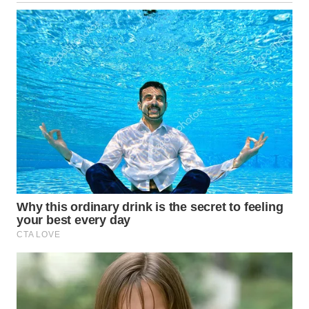
WN
KALTARA
WN
KALSEL
WN
KALTIM
WN
SULSEL
WN
GORONTALO
WN
SULUT